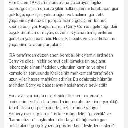
Film bizleri 1970'lerin İrlanda'sına götürüyor. İngiliz
sömürgeciliğinin onlarca yıldır halkın üzerine karabasan gibi
çöktüğü, işsizliğin, yoksulluğun ve baskının gündelik
yaşamın ayrılmaz bir parçası hâline geldiği bir tarihsel
kesitte başlıyor. Başkahraman Gerry Conlon, geleceğe dair
büyük umutları olmayan, düzenin kıyısına itilmiş binlerce
gençten yalnızca biridir. Hırsızlık, hippilik ve esrar kullanımı
yaşamının sıradan parçalarıdır.
IRA tarafından düzenlenen bombalı bir eylemin ardından
Gerry ve ailesi, hiçbir somut delil olmaksızın suçlanır.
İşkenceyle alınan ifadeler, uydurulan kanıtlar ve siyasi
komplolar sonucunda Kraliçe'nin mahkemesi tarafından
uzun yıllar hapse mahkûm edilirler. Bu adaletsiz hükmün
ardından Gerry ve babası aynı hapishaneye sevk edilir.
Eser aynı zamanda devlet şiddetinin en sistematik
biçimlerinden biri olan tecridin insan ruhu üzerinde yarattığı
tahribatı da çarpıcı biçimde gözler önüne seriyor.
Emperyalizmin yıllardır "terörle mücadele", "güvenlik" ve
"kamu düzeni" söylemleri altında yürüttüğü saldırgan
politikaların gerçek yüzünü gösterirken; devletlerin işlediği