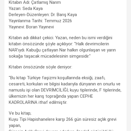
Kitabın Adı: Çatlamış Narım
Yazan: Seda Kaya
Derleyen-Düzenleyen: Dr. Barış Kaya
Yayınlanma Tarihi: Temmuz 2026
Yayınevi: Boran Yayınevi
Kitabın adı dikkat çekici. Yazarı, neden bu ismi verdiğini
kitabın önsözünde şöyle açıklıyor: "Halk devrimcilerin
NAR’ıydı. Kabuğu çatlayan Nar halkın olgunlaşan ve yarın
sokağa taşacak mücadelesinin simgesidir."
Kitabın önsözünde söyle deniyor:
"Bu kitap Türkiye faşizmi koşullarında eksiği, zaafı,
cesareti, korkuları ve bilgisi kadarıyla dünyanın en onurlu ve
namuslu işi olan DEVRİMCİLİĞİ; kuyu tiplerinde, F tiplerinde,
ülkemizin her karış toprağında yapan CEPHE
KADROLARINA ithaf edilmiştir.
Ve bu kitap;
Kuyu Tipi Hapishanelere karşı 266 gün süresiz açlık grevi
yapan,