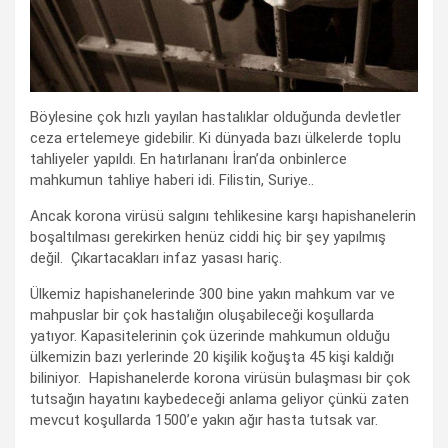
Böylesine çok hızlı yayılan hastalıklar olduğunda devletler
ceza ertelemeye gidebilir. Ki dünyada bazı ülkelerde toplu
tahliyeler yapıldı. En hatırlananı İran’da onbinlerce
mahkumun tahliye haberi idi. Filistin, Suriye..
Ancak korona virüsü salgını tehlikesine karşı hapishanelerin
boşaltılması gerekirken henüz ciddi hiç bir şey yapılmış
değil. Çıkartacakları infaz yasası hariç.
Ülkemiz hapishanelerinde 300 bine yakın mahkum var ve
mahpuslar bir çok hastalığın oluşabileceği koşullarda
yatıyor. Kapasitelerinin çok üzerinde mahkumun olduğu
ülkemizin bazı yerlerinde 20 kişilik koğuşta 45 kişi kaldığı
biliniyor. Hapishanelerde korona virüsün bulaşması bir çok
tutsağın hayatını kaybedeceği anlama geliyor çünkü zaten
mevcut koşullarda 1500’e yakın ağır hasta tutsak var.