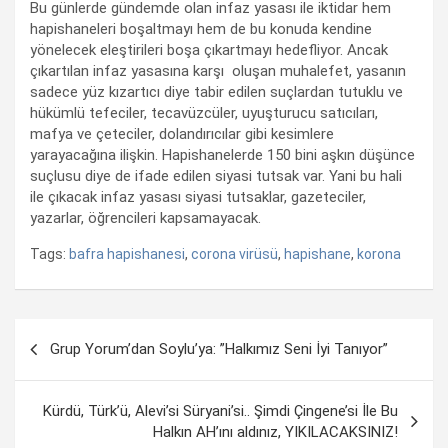
Bu günlerde gündemde olan infaz yasası ile iktidar hem
hapishaneleri boşaltmayı hem de bu konuda kendine
yönelecek eleştirileri boşa çıkartmayı hedefliyor. Ancak
çıkartılan infaz yasasına karşı oluşan muhalefet, yasanın
sadece yüz kızartıcı diye tabir edilen suçlardan tutuklu ve
hükümlü tefeciler, tecavüzcüler, uyuşturucu satıcıları,
mafya ve çeteciler, dolandırıcılar gibi kesimlere
yarayacağına ilişkin. Hapishanelerde 150 bini aşkın düşünce
suçlusu diye de ifade edilen siyasi tutsak var. Yani bu hali
ile çıkacak infaz yasası siyasi tutsaklar, gazeteciler,
yazarlar, öğrencileri kapsamayacak.
Tags:
bafra hapishanesi
,
corona virüsü
,
hapishane
,
korona
Yazı
Grup Yorum’dan Soylu’ya: ”Halkımız Seni İyi Tanıyor”
dolaşımı
Kürdü, Türk’ü, Alevi’si Süryani’si.. Şimdi Çingene’si İle Bu
Halkın AH’ını aldınız, YIKILACAKSINIZ!