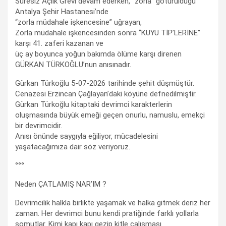
Süresiz Açlık Grevi devam ederken, “zorla” götürüldüğü
Antalya Şehir Hastanesi’nde
“zorla müdahale işkencesine” uğrayan,
Zorla müdahale işkencesinden sonra “KUYU TİP’LERİNE”
karşı 41. zaferi kazanan ve
üç ay boyunca yoğun bakımda ölüme karşı direnen
GÜRKAN TÜRKOĞLU’nun anısınadır.
Gürkan Türkoğlu 5-07-2026 tarihinde şehit düşmüştür.
Cenazesi Erzincan Çağlayan’daki köyüne defnedilmiştir.
Gürkan Türkoğlu kitaptaki devrimci karakterlerin
oluşmasında büyük emeği geçen onurlu, namuslu, emekçi
bir devrimcidir.
Anısı önünde saygıyla eğiliyor, mücadelesini
yaşatacağımıza dair söz veriyoruz.
°°°
Neden ÇATLAMIŞ NAR’IM ?
Devrimcilik halkla birlikte yaşamak ve halka gitmek deriz her
zaman. Her devrimci bunu kendi pratiğinde farklı yollarla
somutlar. Kimi kapı kapı gezip kitle çalışması