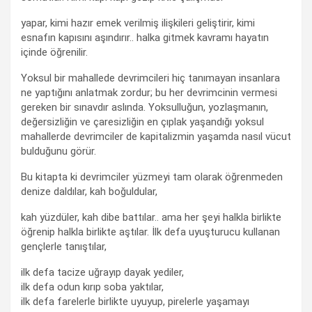
yapar, kimi hazır emek verilmiş ilişkileri geliştirir, kimi
esnafın kapısını aşındırır.. halka gitmek kavramı hayatın
içinde öğrenilir.
Yoksul bir mahallede devrimcileri hiç tanımayan insanlara
ne yaptığını anlatmak zordur; bu her devrimcinin vermesi
gereken bir sınavdır aslında. Yoksulluğun, yozlaşmanın,
değersizliğin ve çaresizliğin en çıplak yaşandığı yoksul
mahallerde devrimciler de kapitalizmin yaşamda nasıl vücut
bulduğunu görür.
Bu kitapta ki devrimciler yüzmeyi tam olarak öğrenmeden
denize daldılar, kah boğuldular,
kah yüzdüler, kah dibe battılar.. ama her şeyi halkla birlikte
öğrenip halkla birlikte aştılar. İlk defa uyuşturucu kullanan
gençlerle tanıştılar,
ilk defa tacize uğrayıp dayak yediler,
ilk defa odun kırıp soba yaktılar,
ilk defa farelerle birlikte uyuyup, pirelerle yaşamayı