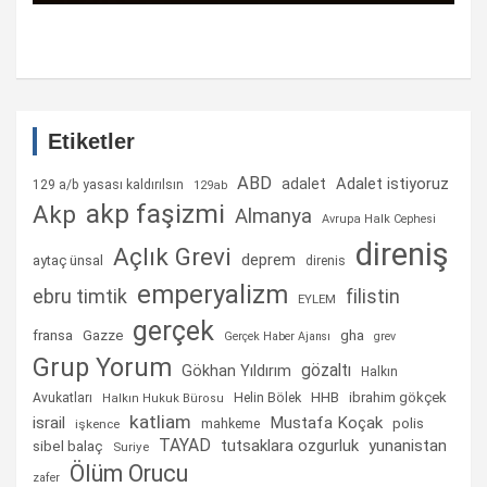
Etiketler
ABD
Adalet istiyoruz
adalet
129 a/b yasası kaldırılsın
129ab
akp faşizmi
Akp
Almanya
Avrupa Halk Cephesi
direniş
Açlık Grevi
deprem
aytaç ünsal
direnis
emperyalizm
ebru timtik
filistin
EYLEM
gerçek
fransa
gha
Gazze
Gerçek Haber Ajansı
grev
Grup Yorum
gözaltı
Gökhan Yıldırım
Halkın
Helin Bölek
HHB
ibrahim gökçek
Avukatları
Halkın Hukuk Bürosu
katliam
israil
Mustafa Koçak
mahkeme
polis
işkence
TAYAD
tutsaklara ozgurluk
yunanistan
sibel balaç
Suriye
Ölüm Orucu
zafer