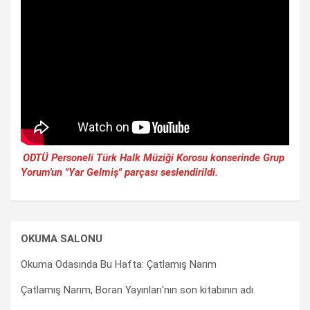
ODTÜ Personeli Türk Halk Müziği Korosu konserinde Grup
Yorum'un "Yar Gelmiş" parçası seslendirildi.
OKUMA SALONU
Okuma Odasında Bu Hafta: Çatlamış Narım
Çatlamış Narım, Boran Yayınları'nın son kitabının adı.