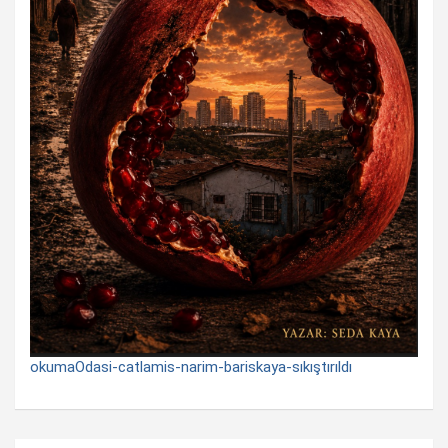
okumaOdasi-catlamis-narim-bariskaya-sıkıştırıldı