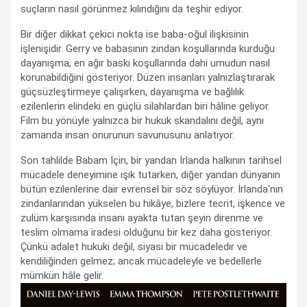
suçların nasıl görünmez kılındığını da teşhir ediyor.
Bir diğer dikkat çekici nokta ise baba-oğul ilişkisinin
işlenişidir. Gerry ve babasının zindan koşullarında kurduğu
dayanışma, en ağır baskı koşullarında dahi umudun nasıl
korunabildiğini gösteriyor. Düzen insanları yalnızlaştırarak
güçsüzleştirmeye çalışırken, dayanışma ve bağlılık
ezilenlerin elindeki en güçlü silahlardan biri hâline geliyor.
Film bu yönüyle yalnızca bir hukuk skandalını değil, aynı
zamanda insan onurunun savunusunu anlatıyor.
Son tahlilde Babam İçin, bir yandan İrlanda halkının tarihsel
mücadele deneyimine ışık tutarken, diğer yandan dünyanın
bütün ezilenlerine dair evrensel bir söz söylüyor. İrlanda'nın
zindanlarından yükselen bu hikâye, bizlere tecrit, işkence ve
zulüm karşısında insanı ayakta tutan şeyin direnme ve
teslim olmama iradesi olduğunu bir kez daha gösteriyor.
Çünkü adalet hukuki değil, siyasi bir mücadeledir ve
kendiliğinden gelmez; ancak mücadeleyle ve bedellerle
mümkün hâle gelir.