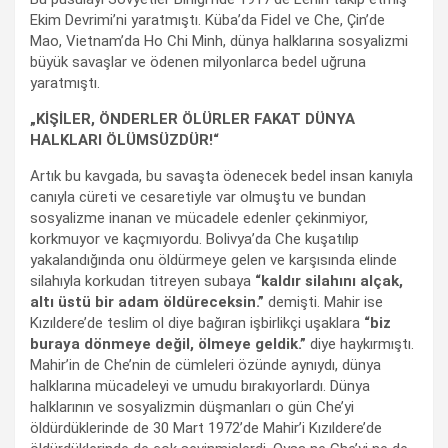
Ekim Devrimi’ni yaratmıştı. Küba’da Fidel ve Che, Çin’de
Mao, Vietnam’da Ho Chi Minh, dünya halklarına sosyalizmi
büyük savaşlar ve ödenen milyonlarca bedel uğruna
yaratmıştı.
„KİŞİLER, ÖNDERLER ÖLÜRLER FAKAT DÜNYA
HALKLARI ÖLÜMSÜZDÜR!“
Artık bu kavgada, bu savaşta ödenecek bedel insan kanıyla
canıyla cüreti ve cesaretiyle var olmuştu ve bundan
sosyalizme inanan ve mücadele edenler çekinmiyor,
korkmuyor ve kaçmıyordu. Bolivya’da Che kuşatılıp
yakalandığında onu öldürmeye gelen ve karşısında elinde
silahıyla korkudan titreyen subaya
“kaldır silahını alçak,
altı üstü bir adam öldüreceksin.”
demişti. Mahir ise
Kızıldere’de teslim ol diye bağıran işbirlikçi uşaklara
“biz
buraya dönmeye değil, ölmeye geldik.”
diye haykırmıştı.
Mahir’in de Che’nin de cümleleri özünde aynıydı, dünya
halklarına mücadeleyi ve umudu bırakıyorlardı. Dünya
halklarının ve sosyalizmin düşmanları o gün Che’yi
öldürdüklerinde de 30 Mart 1972’de Mahir’i Kızıldere’de