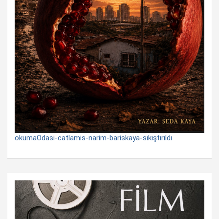
okumaOdasi-catlamis-narim-bariskaya-sıkıştırıldı