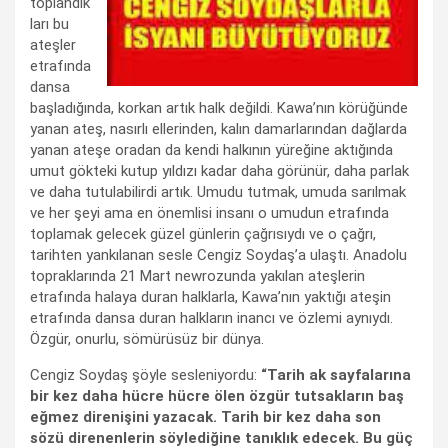
toplandık
ları bu
ateşler
etrafında
dansa
başladığında, korkan artık halk değildi. Kawa’nın körüğünde
yanan ateş, nasırlı ellerinden, kalın damarlarından dağlarda
yanan ateşe oradan da kendi halkının yüreğine aktığında
umut gökteki kutup yıldızı kadar daha görünür, daha parlak
ve daha tutulabilirdi artık. Umudu tutmak, umuda sarılmak
ve her şeyi ama en önemlisi insanı o umudun etrafında
toplamak gelecek güzel günlerin çağrısıydı ve o çağrı,
tarihten yankılanan sesle Cengiz Soydaş’a ulaştı. Anadolu
topraklarında 21 Mart newrozunda yakılan ateşlerin
etrafında halaya duran halklarla, Kawa’nın yaktığı ateşin
etrafında dansa duran halkların inancı ve özlemi aynıydı.
Özgür, onurlu, sömürüsüz bir dünya.
Cengiz Soydaş şöyle sesleniyordu:
“Tarih ak sayfalarına
bir kez daha hücre hücre ölen özgür tutsakların baş
eğmez direnişini yazacak. Tarih bir kez daha son
sözü direnenlerin söylediğine tanıklık edecek. Bu güç