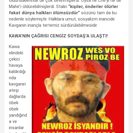
öldürdüklerinde de çok sevinmişlerdi. Oysa ne Che’yi ne de
Mahir’i öldürebilmişlerdi. Stalin
“kişiler, önderler ölürler
fakat dünya halkları ölümsüzdür”
sözünü tam da bu
nedenle söylemiştir. Halklara umut, sosyalizm inancıdır.
Kavganın inançla tertemiz sürdürülebilmesidir.
KAWA’NIN ÇAĞRISI CENGİZ SOYDAŞ’A ULAŞTI!
Kawa
elindeki
çekici
havaya
kaldırdığı
nda
kavganın
ateşi
dağlarda
öbek
öbek
yandığınd
a ve
insanlar