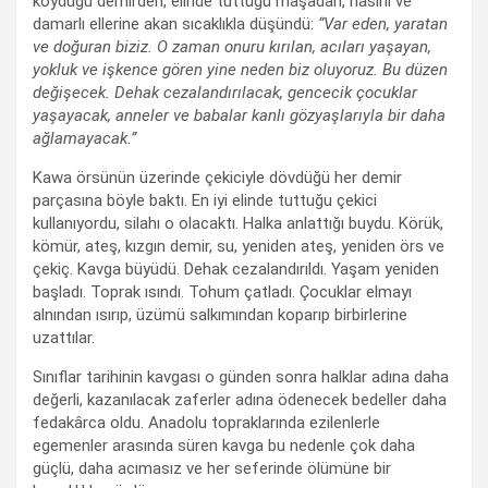
koyduğu demirden, elinde tuttuğu maşadan, nasırlı ve
damarlı ellerine akan sıcaklıkla düşündü:
“Var eden, yaratan
ve doğuran biziz. O zaman onuru kırılan, acıları yaşayan,
yokluk ve işkence gören yine neden biz oluyoruz. Bu düzen
değişecek. Dehak cezalandırılacak, gencecik çocuklar
yaşayacak, anneler ve babalar kanlı gözyaşlarıyla bir daha
ağlamayacak.”
Kawa örsünün üzerinde çekiciyle dövdüğü her demir
parçasına böyle baktı. En iyi elinde tuttuğu çekici
kullanıyordu, silahı o olacaktı. Halka anlattığı buydu. Körük,
kömür, ateş, kızgın demir, su, yeniden ateş, yeniden örs ve
çekiç. Kavga büyüdü. Dehak cezalandırıldı. Yaşam yeniden
başladı. Toprak ısındı. Tohum çatladı. Çocuklar elmayı
alnından ısırıp, üzümü salkımından koparıp birbirlerine
uzattılar.
Sınıflar tarihinin kavgası o günden sonra halklar adına daha
değerli, kazanılacak zaferler adına ödenecek bedeller daha
fedakârca oldu. Anadolu topraklarında ezilenlerle
egemenler arasında süren kavga bu nedenle çok daha
güçlü, daha acımasız ve her seferinde ölümüne bir