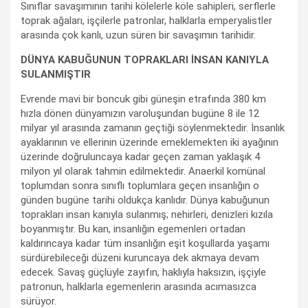
Sınıflar savaşımının tarihi kölelerle köle sahipleri, serflerle
toprak ağaları, işçilerle patronlar, halklarla emperyalistler
arasında çok kanlı, uzun süren bir savaşımın tarihidir.
DÜNYA KABUĞUNUN TOPRAKLARI İNSAN KANIYLA
SULANMIŞTIR
Evrende mavi bir boncuk gibi güneşin etrafında 380 km
hızla dönen dünyamızın varoluşundan bugüne 8 ile 12
milyar yıl arasında zamanın geçtiği söylenmektedir. İnsanlık
ayaklarının ve ellerinin üzerinde emeklemekten iki ayağının
üzerinde doğruluncaya kadar geçen zaman yaklaşık 4
milyon yıl olarak tahmin edilmektedir. Anaerkil komünal
toplumdan sonra sınıflı toplumlara geçen insanlığın o
günden bugüne tarihi oldukça kanlıdır. Dünya kabuğunun
toprakları insan kanıyla sulanmış; nehirleri, denizleri kızıla
boyanmıştır. Bu kan, insanlığın egemenleri ortadan
kaldırıncaya kadar tüm insanlığın eşit koşullarda yaşamı
sürdürebileceği düzeni kuruncaya dek akmaya devam
edecek. Savaş güçlüyle zayıfın, haklıyla haksızın, işçiyle
patronun, halklarla egemenlerin arasında acımasızca
sürüyor.