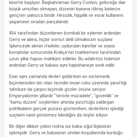
kesitte başlıyor. Başkahraman Gerry Conlon, geleceğe dair
büyük umutları olmayan, düzenin kıyısına itilmiş binlerce
gençten yalnızca biridir. Hırsızlık, hippilik ve esrar kullanımı
yaşamının sıradan parçalarıdır.
IRA tarafından düzenlenen bombalı bir eylemin ardından
Gerry ve ailesi, hiçbir somut delil olmaksızın suçlanır.
İşkenceyle alınan ifadeler, uydurulan kanıtlar ve siyasi
komplolar sonucunda Kraliçe'nin mahkemesi tarafından
uzun yıllar hapse mahkûm edilirler. Bu adaletsiz hükmün
ardından Gerry ve babası aynı hapishaneye sevk edilir.
Eser aynı zamanda devlet şiddetinin en sistematik
biçimlerinden biri olan tecridin insan ruhu üzerinde yarattığı
tahribatı da çarpıcı biçimde gözler önüne seriyor.
Emperyalizmin yıllardır "terörle mücadele", "güvenlik" ve
"kamu düzeni" söylemleri altında yürüttüğü saldırgan
politikaların gerçek yüzünü gösterirken; devletlerin işlediği
suçların nasıl görünmez kılındığını da teşhir ediyor.
Bir diğer dikkat çekici nokta ise baba-oğul ilişkisinin
işlenişidir. Gerry ve babasının zindan koşullarında kurduğu