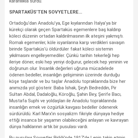
kararlılıkla sürdü.
SPARTAKÜS’TEN SOVYETLERE…
Ortadoğu’dan Anadolu’ya, Ege kıyılarından İtalya’ya bir
kürekçi olarak geçen Spartaküs egemenlere baş kaldırıp
köleci düzenin ortadan kaldırılmasının ilk ateşini yakmıştı.
Romalı egemenler, köle isyanlarına karşı verdikleri savaşın
birinde Spartaküs’ü öldürdüler fakat köleci sistemin
yıkılmasını engelleyemediler. Çünkü tarihin tekerleği hep
ileriye döner, eski hep yeniyi doğurur, gelecek hep yeninin ve
doğrunun olur. İnsanlık değerleri uğruna mücadelede
ödenen bedeller, insanlığın gelişiminin üzerinde durduğu
köşe taşlarıdır ve bu taşlar Anadolu topraklarında bize her
anımızda yol gösterir. Baba İshak, Şeyh Bedreddin, Pir
Sultan Abdal, Dadaloğlu, Köroğlu, Şahin Bey, Şerife Bacı,
Mustafa Suphi ve yoldaşları ile Anadolu topraklarında
insanlığın emek ve özgürlük kavgası bedeller ödenerek
sürdürüldü. Karl Marx’ın sosyalizm fikriyle dünyaya hediye
ettiği insanca bir yaşamın olabileceğini anlayan ve kavrayan
dünya halklarının artık bir pusulası vardı.
Bu pusulayı Sovyetler Birliği’nde 1917’de Lenin takip etmiş