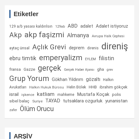
Etiketler
ABD
Adalet istiyoruz
adalet
129 a/b yasası kaldırılsın
129ab
akp faşizmi
Akp
Almanya
Avrupa Halk Cephesi
direniş
Açlık Grevi
deprem
aytaç ünsal
direnis
emperyalizm
ebru timtik
filistin
EYLEM
gerçek
fransa
gha
Gazze
Gerçek Haber Ajansı
grev
Grup Yorum
gözaltı
Gökhan Yıldırım
Halkın
Helin Bölek
HHB
ibrahim gökçek
Avukatları
Halkın Hukuk Bürosu
katliam
israil
Mustafa Koçak
mahkeme
polis
işkence
TAYAD
tutsaklara ozgurluk
yunanistan
sibel balaç
Suriye
Ölüm Orucu
zafer
ARŞİV