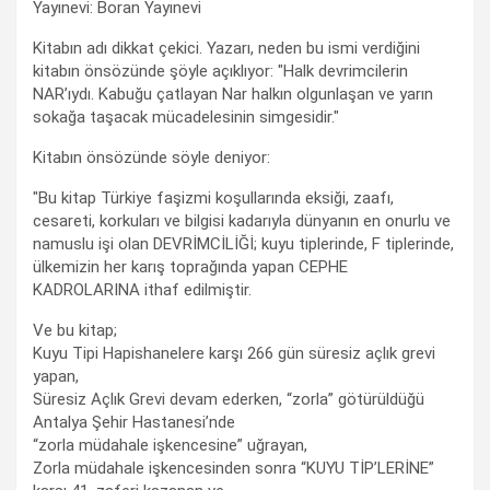
Yayınevi: Boran Yayınevi
Kitabın adı dikkat çekici. Yazarı, neden bu ismi verdiğini
kitabın önsözünde şöyle açıklıyor: "Halk devrimcilerin
NAR’ıydı. Kabuğu çatlayan Nar halkın olgunlaşan ve yarın
sokağa taşacak mücadelesinin simgesidir."
Kitabın önsözünde söyle deniyor:
"Bu kitap Türkiye faşizmi koşullarında eksiği, zaafı,
cesareti, korkuları ve bilgisi kadarıyla dünyanın en onurlu ve
namuslu işi olan DEVRİMCİLİĞİ; kuyu tiplerinde, F tiplerinde,
ülkemizin her karış toprağında yapan CEPHE
KADROLARINA ithaf edilmiştir.
Ve bu kitap;
Kuyu Tipi Hapishanelere karşı 266 gün süresiz açlık grevi
yapan,
Süresiz Açlık Grevi devam ederken, “zorla” götürüldüğü
Antalya Şehir Hastanesi’nde
“zorla müdahale işkencesine” uğrayan,
Zorla müdahale işkencesinden sonra “KUYU TİP’LERİNE”