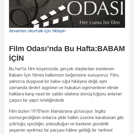
devamını okumak için tıklayın
Film Odası’nda Bu Hafta:BABAM
İÇİN
Bu hafta film köşemizde, gerçek olaylardan esinlenen
Babam İçin filmini halkımızın beğenisine sunuyoruz. Film,
yalnızca duygusal bir baba-oğul hikâyesi değil; aynı
zamanda devlet aygıtının ve hukukun egemenlerin elinde
halklara karşı nasıl bir saldırı silahına dönüştüğünü anlatan
çarpıcı bir yapıt niteliğindedir.
Film bizleri 1970'lerin İrlanda'sına götürüyor. İngiliz
sömürgeciliğinin onlarca yıldır halkın üzerine karabasan gibi
çöktüğü, işsizliğin, yoksulluğun ve baskının gündelik
yaşamın ayrılmaz bir parçası hâline geldiği bir tarihsel