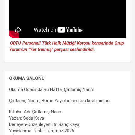
ODTÜ Personeli Türk Halk Müziği Korosu konserinde Grup
Yorum'un "Yar Gelmiş" parçası seslendirildi.
OKUMA SALONU
Okuma Odasında Bu Hafta: Çatlamış Narım
Çatlamış Narım, Boran Yayınları'nın son kitabının adı.
Kitabın Adı: Çatlamış Narım
Yazan: Seda Kaya
Derleyen-Düzenleyen: Dr. Barış Kaya
Yayınlanma Tarihi: Temmuz 2026