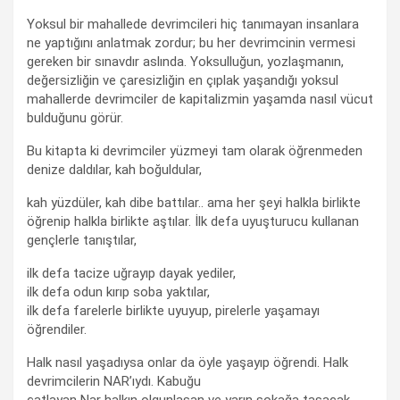
Yoksul bir mahallede devrimcileri hiç tanımayan insanlara
ne yaptığını anlatmak zordur; bu her devrimcinin vermesi
gereken bir sınavdır aslında. Yoksulluğun, yozlaşmanın,
değersizliğin ve çaresizliğin en çıplak yaşandığı yoksul
mahallerde devrimciler de kapitalizmin yaşamda nasıl vücut
bulduğunu görür.
Bu kitapta ki devrimciler yüzmeyi tam olarak öğrenmeden
denize daldılar, kah boğuldular,
kah yüzdüler, kah dibe battılar.. ama her şeyi halkla birlikte
öğrenip halkla birlikte aştılar. İlk defa uyuşturucu kullanan
gençlerle tanıştılar,
ilk defa tacize uğrayıp dayak yediler,
ilk defa odun kırıp soba yaktılar,
ilk defa farelerle birlikte uyuyup, pirelerle yaşamayı
öğrendiler.
Halk nasıl yaşadıysa onlar da öyle yaşayıp öğrendi. Halk
devrimcilerin NAR’ıydı. Kabuğu
çatlayan Nar halkın olgunlaşan ve yarın sokağa taşacak