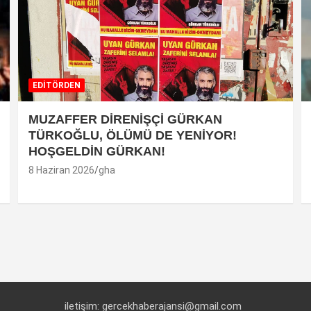
EDİTÖRDEN
MUZAFFER DİRENİŞÇİ GÜRKAN
TÜRKOĞLU, ÖLÜMÜ DE YENİYOR!
HOŞGELDİN GÜRKAN!
8 Haziran 2026
gha
iletişim: gercekhaberajansi@gmail.com