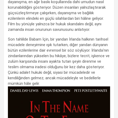
dayanışma, en ağır baskı koşullarında dahi umudun nasıl
korunabildiğini gösteriyor. Düzen insanları yalnızlaştırarak
güçsüzleştirmeye çalışırken, dayanışma ve bağlılık
ezilenlerin elindeki en güçlü silahlardan biri hâline geliyor.
Film bu yönüyle yalnızca bir hukuk skandalını değil, aynı
zamanda insan onurunun savunusunu anlatıyor.
Son tahlilde Babam İçin, bir yandan İrlanda halkının tarihsel
mücadele deneyimine ışık tutarken, diğer yandan dünyanın
bütün ezilenlerine dair evrensel bir söz söylüyor. İrlanda'nın
zindanlarından yükselen bu hikâye, bizlere tecrit, işkence ve
zulüm karşısında insanı ayakta tutan şeyin direnme ve
teslim olmama iradesi olduğunu bir kez daha gösteriyor.
Çünkü adalet hukuki değil, siyasi bir mücadeledir ve
kendiliğinden gelmez; ancak mücadeleyle ve bedellerle
mümkün hâle gelir.