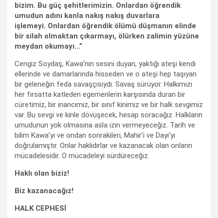
bizim. Bu güç şehitlerimizin. Onlardan öğrendik
umudun adını kanla nakış nakış duvarlara
işlemeyi. Onlardan öğrendik ölümü düşmanın elinde
bir silah olmaktan çıkarmayı, ölürken zalimin yüzüne
meydan okumayı…”
Cengiz Soydaş, Kawa’nın sesini duyan, yaktığı ateşi kendi
ellerinde ve damarlarında hisseden ve o ateşi hep taşıyan
bir geleneğin feda savaşçısıydı. Savaş sürüyor. Halkımızı
her fırsatta katleden egemenlerin karşısında duran bir
cüretimiz, bir inancımız, bir sınıf kinimiz ve bir halk sevgimiz
var. Bu sevgi ve kinle dövüşecek, hesap soracağız. Halkların
umudunun yok olmasına asla izin vermeyeceğiz. Tarih ve
bilim Kawa’yı ve ondan sonrakileri, Mahir’i ve Dayı’yı
doğrulamıştır. Onlar haklıdırlar ve kazanacak olan onların
mücadelesidir. O mücadeleyi sürdüreceğiz.
Haklı olan biziz!
Biz kazanacağız!
HALK CEPHESİ