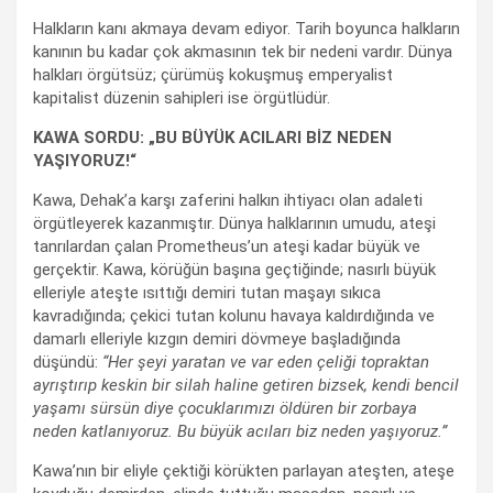
Halkların kanı akmaya devam ediyor. Tarih boyunca halkların
kanının bu kadar çok akmasının tek bir nedeni vardır. Dünya
halkları örgütsüz; çürümüş kokuşmuş emperyalist
kapitalist düzenin sahipleri ise örgütlüdür.
KAWA SORDU: „BU BÜYÜK ACILARI BİZ NEDEN
YAŞIYORUZ!“
Kawa, Dehak’a karşı zaferini halkın ihtiyacı olan adaleti
örgütleyerek kazanmıştır. Dünya halklarının umudu, ateşi
tanrılardan çalan Prometheus’un ateşi kadar büyük ve
gerçektir. Kawa, körüğün başına geçtiğinde; nasırlı büyük
elleriyle ateşte ısıttığı demiri tutan maşayı sıkıca
kavradığında; çekici tutan kolunu havaya kaldırdığında ve
damarlı elleriyle kızgın demiri dövmeye başladığında
düşündü:
“Her şeyi yaratan ve var eden çeliği topraktan
ayrıştırıp keskin bir silah haline getiren bizsek, kendi bencil
yaşamı sürsün diye çocuklarımızı öldüren bir zorbaya
neden katlanıyoruz. Bu büyük acıları biz neden yaşıyoruz.”
Kawa’nın bir eliyle çektiği körükten parlayan ateşten, ateşe