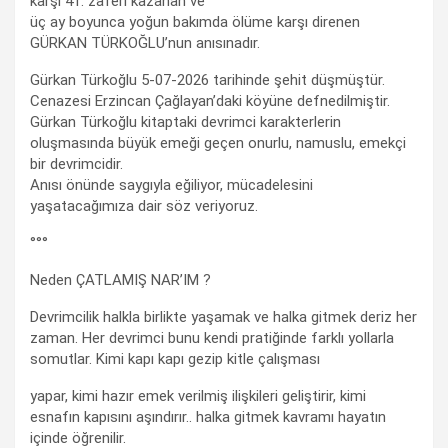
karşı 41. zaferi kazanan ve
üç ay boyunca yoğun bakımda ölüme karşı direnen
GÜRKAN TÜRKOĞLU’nun anısınadır.
Gürkan Türkoğlu 5-07-2026 tarihinde şehit düşmüştür.
Cenazesi Erzincan Çağlayan’daki köyüne defnedilmiştir.
Gürkan Türkoğlu kitaptaki devrimci karakterlerin
oluşmasında büyük emeği geçen onurlu, namuslu, emekçi
bir devrimcidir.
Anısı önünde saygıyla eğiliyor, mücadelesini
yaşatacağımıza dair söz veriyoruz.
°°°
Neden ÇATLAMIŞ NAR’IM ?
Devrimcilik halkla birlikte yaşamak ve halka gitmek deriz her
zaman. Her devrimci bunu kendi pratiğinde farklı yollarla
somutlar. Kimi kapı kapı gezip kitle çalışması
yapar, kimi hazır emek verilmiş ilişkileri geliştirir, kimi
esnafın kapısını aşındırır.. halka gitmek kavramı hayatın
içinde öğrenilir.