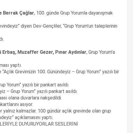
e Berrak Çağlar
, 100. günde Grup Yorumla dayanışmak
evindeyiz” diyen Dev-Gençliler, “Grup Yorum’un taleplerinin
ı.
ü Erbaş, Muzaffer Gezer, Pınar Aydınlar
, Grup Yorum’a
ması yaptı.
e “Açlık Grevimizin 100. Günündeyiz – Grup Yorum” yazılı bir
p Yorum” yazılı bir pankart asıldı.
z – Grup Yorum” yazılı pankart asıldı.
ası olana duvarlara nakşedildi.
artlarını asıyor.
ler yalnız kalmazlar. 100 gündür açlık grevinde olan grup
ndeyiz” açıklamasını yaptı.
ELERİYLE DUYURUYORLAR SESLERİNİ