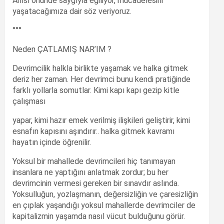
Anısı önünde saygıyla eğiliyor, mücadelesini
yaşatacağımıza dair söz veriyoruz.
°°°
Neden ÇATLAMIŞ NAR’IM ?
Devrimcilik halkla birlikte yaşamak ve halka gitmek
deriz her zaman. Her devrimci bunu kendi pratiğinde
farklı yollarla somutlar. Kimi kapı kapı gezip kitle
çalışması
yapar, kimi hazır emek verilmiş ilişkileri geliştirir, kimi
esnafın kapısını aşındırır.. halka gitmek kavramı
hayatın içinde öğrenilir.
Yoksul bir mahallede devrimcileri hiç tanımayan
insanlara ne yaptığını anlatmak zordur; bu her
devrimcinin vermesi gereken bir sınavdır aslında.
Yoksulluğun, yozlaşmanın, değersizliğin ve çaresizliğin
en çıplak yaşandığı yoksul mahallerde devrimciler de
kapitalizmin yaşamda nasıl vücut bulduğunu görür.