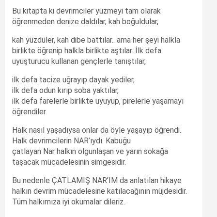
Bu kitapta ki devrimciler yüzmeyi tam olarak
öğrenmeden denize daldılar, kah boğuldular,
kah yüzdüler, kah dibe battılar.. ama her şeyi halkla
birlikte öğrenip halkla birlikte aştılar. İlk defa
uyuşturucu kullanan gençlerle tanıştılar,
ilk defa tacize uğrayıp dayak yediler,
ilk defa odun kırıp soba yaktılar,
ilk defa farelerle birlikte uyuyup, pirelerle yaşamayı
öğrendiler.
Halk nasıl yaşadıysa onlar da öyle yaşayıp öğrendi.
Halk devrimcilerin NAR’ıydı. Kabuğu
çatlayan Nar halkın olgunlaşan ve yarın sokağa
taşacak mücadelesinin simgesidir.
Bu nedenle ÇATLAMIŞ NAR’IM da anlatılan hikaye
halkın devrim mücadelesine katılacağının müjdesidir.
Tüm halkımıza iyi okumalar dileriz.