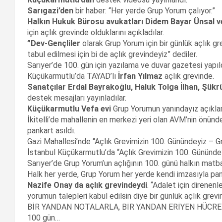
Sarıgazi’den
bir haber: “Her yerde Grup Yorum çalıyor.”
Halkın Hukuk Bürosu avukatları Didem Bayar Ünsal v
için açlık grevinde olduklarını açıkladılar.
”Dev-Gençliler
olarak Grup Yorum için bir günlük açlık gr
tabul edilmesi için bi de açlık grevindeyiz” dediler.
Sarıyer’de 100. gün için yazılama ve duvar gazetesi yapıld
Küçükarmutlu’da TAYAD’lı
İrfan Yılmaz
açlık grevinde.
Sanatçılar Erdal Bayrakoğlu, Haluk Tolga İlhan, Şükr
destek mesajları yayınladılar.
Küçükarmutlu Vefa evi
Grup Yorumun yanındayız açıkla
İkitelli’de mahallenin en merkezi yeri olan AVM’nin önünd
pankart asıldı.
Gazi Mahallesi’nde “Açlık Grevimizin 100. Günündeyiz – Gru
İstanbul Küçükarmutlu’da “Açlık Grevimizin 100. Günündeyi
Sarıyer’de Grup Yorum’un açlığının 100. günü halkın matba
Halk her yerde, Grup Yorum her yerde kendi imzasıyla pank
Nazife Onay da açlık grevindeydi
. “Adalet için direnen
yorumun talepleri kabul edilsin diye bir günlük açlık grevi
BİR YANDAN NOTALARLA, BİR YANDAN ERİYEN HÜCR
100 gün…