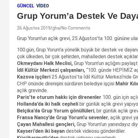
GÜNCEL
VIDEO
Grup Yorum’a Destek Ve Daya
26 Ağustos 2019
gha
No Comments
Grup Yorum’un açlık grevi, 25 Ağustos’ta 100. gününe ula
100.gün, Grup Yorum’a yönelik büyük bir destek ve dayanı
çok ülkeden, bir çok şehirden, mahalleden destek açıklamal
Okmeydanı Halk Meclisi,
Grup Yorum’un açlığını paylaştı
İdil Kültür Merkezi çalışanları,
“100. günde HEPİMİZ açlı
Kazova işçileri
25 Ağustos’ta İdil Kültür Merkezi’nde Gru
CHP önünde direnişini sürdüren belediye işçisi
Mahir Kılı
açlık grevinde.
Paris’te oturum hakkı için direnenler
100. gün için açlı
Hollanda’da iki halk cepheli
bir günlük açlık grevi yapıyo
Belçika’da Grup Yorum gönüllüleri
, bir günlük açlık gre
Fransa Nancy’de Grup Yorum’u sevenler
, açlık grevi y
Çayan Mahallesi gençleri,
Grup Yorum’un yanındayız diye
Kayseri’den iki bayan
destek videosu gönderdiler.
Küçükarmutlu’dan
destek videosu yayınlandı.