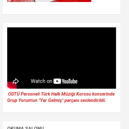
ODTÜ Personeli Türk Halk Müziği Korosu konserinde
Grup Yorum'un "Yar Gelmiş" parçası seslendirildi.
OKUMA SALONU