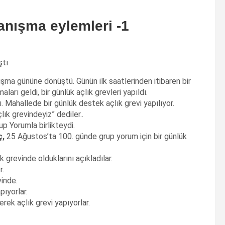
nışma eylemleri -1
ştı
şma gününe dönüştü. Günün ilk saatlerinden itibaren bir
arı geldi, bir günlük açlık grevleri yapıldı.
. Mahallede bir günlük destek açlık grevi yapılıyor.
k grevindeyiz” dediler..
p Yorumla birlikteydi.
ç,
25 Ağustos’ta 100. günde grup yorum için bir günlük
k grevinde olduklarını açıkladılar.
r.
vinde.
apıyorlar.
rek açlık grevi yapıyorlar.