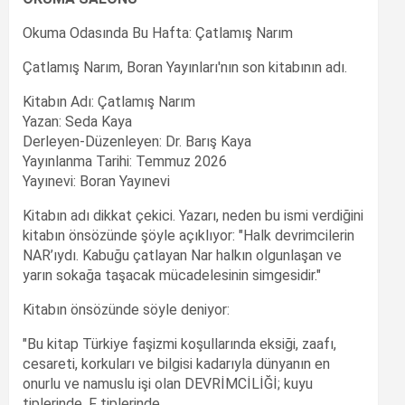
Okuma Odasında Bu Hafta: Çatlamış Narım
Çatlamış Narım, Boran Yayınları'nın son kitabının adı.
Kitabın Adı: Çatlamış Narım
Yazan: Seda Kaya
Derleyen-Düzenleyen: Dr. Barış Kaya
Yayınlanma Tarihi: Temmuz 2026
Yayınevi: Boran Yayınevi
Kitabın adı dikkat çekici. Yazarı, neden bu ismi verdiğini
kitabın önsözünde şöyle açıklıyor: "Halk devrimcilerin
NAR’ıydı. Kabuğu çatlayan Nar halkın olgunlaşan ve
yarın sokağa taşacak mücadelesinin simgesidir."
Kitabın önsözünde söyle deniyor:
"Bu kitap Türkiye faşizmi koşullarında eksiği, zaafı,
cesareti, korkuları ve bilgisi kadarıyla dünyanın en
onurlu ve namuslu işi olan DEVRİMCİLİĞİ; kuyu
tiplerinde, F tiplerinde,