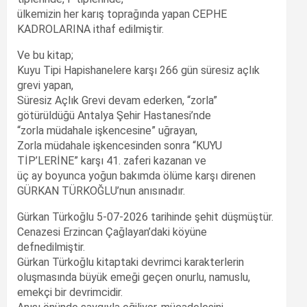
ülkemizin her karış toprağında yapan CEPHE
KADROLARINA ithaf edilmiştir.
Ve bu kitap;
Kuyu Tipi Hapishanelere karşı 266 gün süresiz açlık
grevi yapan,
Süresiz Açlık Grevi devam ederken, “zorla”
götürüldüğü Antalya Şehir Hastanesi’nde
“zorla müdahale işkencesine” uğrayan,
Zorla müdahale işkencesinden sonra “KUYU
TİP’LERİNE” karşı 41. zaferi kazanan ve
üç ay boyunca yoğun bakımda ölüme karşı direnen
GÜRKAN TÜRKOĞLU’nun anısınadır.
Gürkan Türkoğlu 5-07-2026 tarihinde şehit düşmüştür.
Cenazesi Erzincan Çağlayan’daki köyüne
defnedilmiştir.
Gürkan Türkoğlu kitaptaki devrimci karakterlerin
oluşmasında büyük emeği geçen onurlu, namuslu,
emekçi bir devrimcidir.