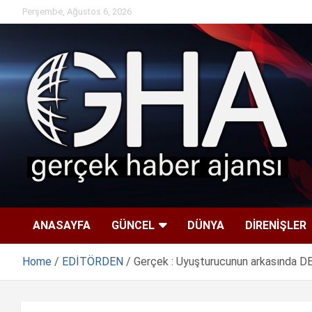
Skip
Perşembe, Ağustos 6, 2026
to
content
ANASAYFA
GÜNCEL
DÜNYA
DİRENİŞLER
Home
EDİTÖRDEN
Gerçek : Uyuşturucunun arkasında 