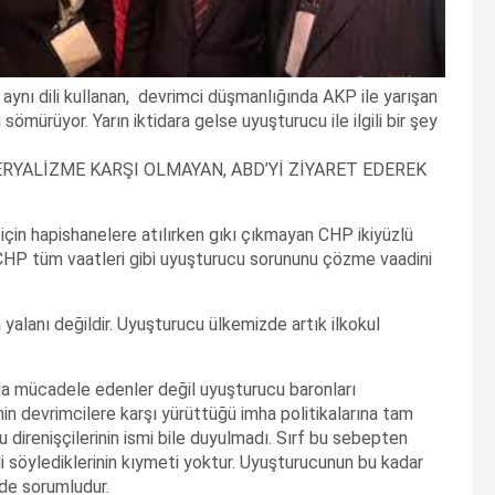
ynı dili kullanan, devrimci düşmanlığında AKP ile yarışan
sömürüyor. Yarın iktidara gelse uyuşturucu ile ilgili bir şey
RYALİZME KARŞI OLMAYAN, ABD’Yİ ZİYARET EDEREK
için hapishanelere atılırken gıkı çıkmayan CHP ikiyüzlü
. CHP tüm vaatleri gibi uyuşturucu sorununu çözme vaadini
 yalanı değildir. Uyuşturucu ülkemizde artık ilkokul
uyla mücadele edenler değil uyuşturucu baronları
in devrimcilere karşı yürüttüğü imha politikalarına tam
direnişçilerinin ismi bile duyulmadı. Sırf bu sebepten
li söylediklerinin kıymeti yoktur. Uyuşturucunun bu kadar
de sorumludur.