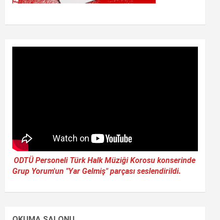
ODTÜ Personeli Türk Halk Müziği Korosu konserinde
Grup Yorum'un "Yar Gelmiş" parçası seslendirildi.
OKUMA SALONU