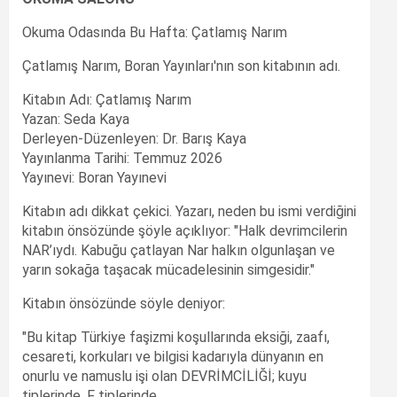
Okuma Odasında Bu Hafta: Çatlamış Narım
Çatlamış Narım, Boran Yayınları'nın son kitabının adı.
Kitabın Adı: Çatlamış Narım
Yazan: Seda Kaya
Derleyen-Düzenleyen: Dr. Barış Kaya
Yayınlanma Tarihi: Temmuz 2026
Yayınevi: Boran Yayınevi
Kitabın adı dikkat çekici. Yazarı, neden bu ismi verdiğini
kitabın önsözünde şöyle açıklıyor: "Halk devrimcilerin
NAR’ıydı. Kabuğu çatlayan Nar halkın olgunlaşan ve
yarın sokağa taşacak mücadelesinin simgesidir."
Kitabın önsözünde söyle deniyor:
"Bu kitap Türkiye faşizmi koşullarında eksiği, zaafı,
cesareti, korkuları ve bilgisi kadarıyla dünyanın en
onurlu ve namuslu işi olan DEVRİMCİLİĞİ; kuyu
tiplerinde, F tiplerinde,