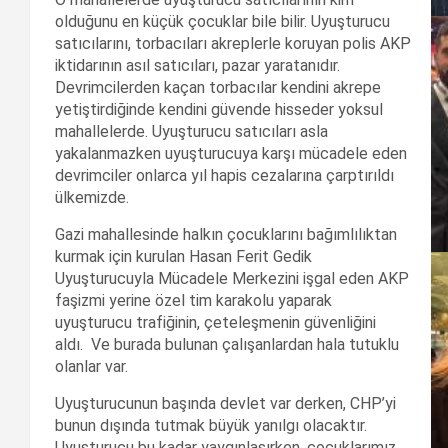
olduğunu en küçük çocuklar bile bilir. Uyuşturucu
satıcılarını, torbacıları akreplerle koruyan polis AKP
iktidarının asıl satıcıları, pazar yaratanıdır.
Devrimcilerden kaçan torbacılar kendini akrepe
yetiştirdiğinde kendini güvende hisseder yoksul
mahallelerde. Uyuşturucu satıcıları asla
yakalanmazken uyuşturucuya karşı mücadele eden
devrimciler onlarca yıl hapis cezalarına çarptırıldı
ülkemizde.
Gazi mahallesinde halkın çocuklarını bağımlılıktan
kurmak için kurulan Hasan Ferit Gedik
Uyuşturucuyla Mücadele Merkezini işgal eden AKP
faşizmi yerine özel tim karakolu yaparak
uyuşturucu trafiğinin, çeteleşmenin güvenliğini
aldı. Ve burada bulunan çalışanlardan hala tutuklu
olanlar var.
Uyuşturucunun başında devlet var derken, CHP’yi
bunun dışında tutmak büyük yanılgı olacaktır.
Uyuşturucu bu kadar yaygınlaşırken, çocuklarımız