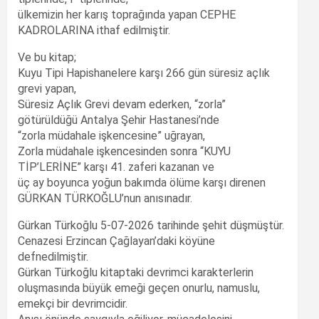
ülkemizin her karış toprağında yapan CEPHE
KADROLARINA ithaf edilmiştir.
Ve bu kitap;
Kuyu Tipi Hapishanelere karşı 266 gün süresiz açlık
grevi yapan,
Süresiz Açlık Grevi devam ederken, “zorla”
götürüldüğü Antalya Şehir Hastanesi’nde
“zorla müdahale işkencesine” uğrayan,
Zorla müdahale işkencesinden sonra “KUYU
TİP’LERİNE” karşı 41. zaferi kazanan ve
üç ay boyunca yoğun bakımda ölüme karşı direnen
GÜRKAN TÜRKOĞLU’nun anısınadır.
Gürkan Türkoğlu 5-07-2026 tarihinde şehit düşmüştür.
Cenazesi Erzincan Çağlayan’daki köyüne
defnedilmiştir.
Gürkan Türkoğlu kitaptaki devrimci karakterlerin
oluşmasında büyük emeği geçen onurlu, namuslu,
emekçi bir devrimcidir.