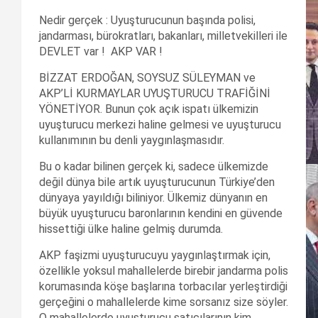
Nedir gerçek : Uyuşturucunun başında polisi,
jandarması, bürokratları, bakanları, milletvekilleri ile
DEVLET var ! AKP VAR !
BİZZAT ERDOĞAN, SOYSUZ SÜLEYMAN ve
AKP’Lİ KURMAYLAR UYUŞTURUCU TRAFİĞİNİ
YÖNETİYOR. Bunun çok açık ispatı ülkemizin
uyuşturucu merkezi haline gelmesi ve uyuşturucu
kullanımının bu denli yaygınlaşmasıdır.
Bu o kadar bilinen gerçek ki, sadece ülkemizde
değil dünya bile artık uyuşturucunun Türkiye’den
dünyaya yayıldığı biliniyor. Ülkemiz dünyanın en
büyük uyuşturucu baronlarının kendini en güvende
hissettiği ülke haline gelmiş durumda.
AKP faşizmi uyuşturucuyu yaygınlaştırmak için,
özellikle yoksul mahallelerde birebir jandarma polis
korumasında köşe başlarına torbacılar yerleştirdiği
gerçeğini o mahallelerde kime sorsanız size söyler.
O mahallelerde uyuşturucu satıcılarının kim