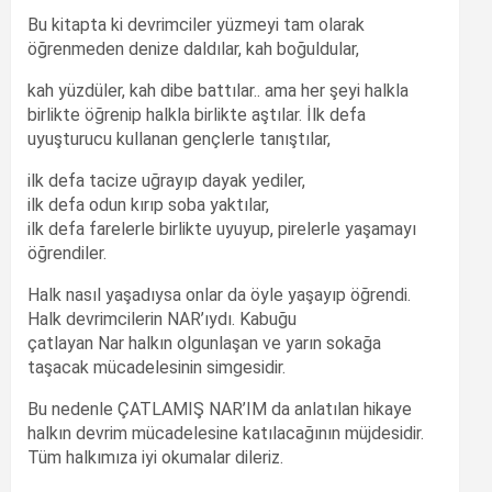
Bu kitapta ki devrimciler yüzmeyi tam olarak
öğrenmeden denize daldılar, kah boğuldular,
kah yüzdüler, kah dibe battılar.. ama her şeyi halkla
birlikte öğrenip halkla birlikte aştılar. İlk defa
uyuşturucu kullanan gençlerle tanıştılar,
ilk defa tacize uğrayıp dayak yediler,
ilk defa odun kırıp soba yaktılar,
ilk defa farelerle birlikte uyuyup, pirelerle yaşamayı
öğrendiler.
Halk nasıl yaşadıysa onlar da öyle yaşayıp öğrendi.
Halk devrimcilerin NAR’ıydı. Kabuğu
çatlayan Nar halkın olgunlaşan ve yarın sokağa
taşacak mücadelesinin simgesidir.
Bu nedenle ÇATLAMIŞ NAR’IM da anlatılan hikaye
halkın devrim mücadelesine katılacağının müjdesidir.
Tüm halkımıza iyi okumalar dileriz.