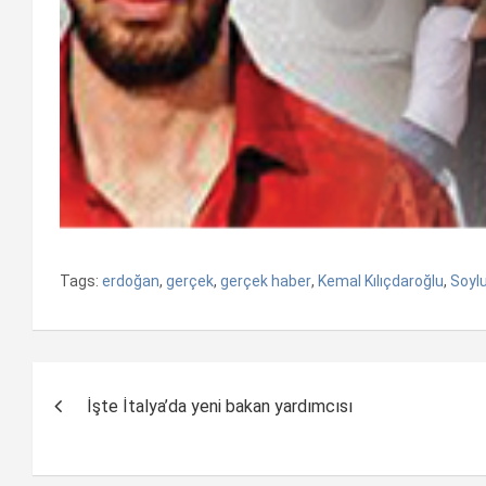
Tags:
erdoğan
,
gerçek
,
gerçek haber
,
Kemal Kılıçdaroğlu
,
Soyl
Yazı
İşte İtalya’da yeni bakan yardımcısı
dolaşımı