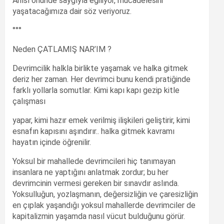
Anısı önünde saygıyla eğiliyor, mücadelesini
yaşatacağımıza dair söz veriyoruz.
°°°
Neden ÇATLAMIŞ NAR’IM ?
Devrimcilik halkla birlikte yaşamak ve halka gitmek
deriz her zaman. Her devrimci bunu kendi pratiğinde
farklı yollarla somutlar. Kimi kapı kapı gezip kitle
çalışması
yapar, kimi hazır emek verilmiş ilişkileri geliştirir, kimi
esnafın kapısını aşındırır.. halka gitmek kavramı
hayatın içinde öğrenilir.
Yoksul bir mahallede devrimcileri hiç tanımayan
insanlara ne yaptığını anlatmak zordur; bu her
devrimcinin vermesi gereken bir sınavdır aslında.
Yoksulluğun, yozlaşmanın, değersizliğin ve çaresizliğin
en çıplak yaşandığı yoksul mahallerde devrimciler de
kapitalizmin yaşamda nasıl vücut bulduğunu görür.