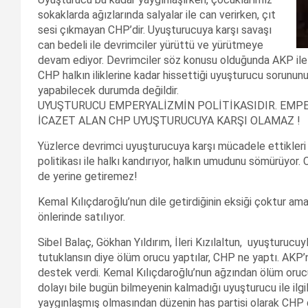
sokaklarda ağızlarında salyalar ile can verirken, çıt
sesi çıkmayan CHP’dir. Uyuşturucuya karşı savaşı
can bedeli ile devrimciler yürüttü ve yürütmeye
devam ediyor. Devrimciler söz konusu olduğunda AKP ile a
CHP halkın iliklerine kadar hissettiği uyuşturucu sorununu 
yapabilecek durumda değildir.
UYUŞTURUCU EMPERYALİZMİN POLİTİKASIDIR. EMPE
İCAZET ALAN CHP UYUŞTURUCUYA KARŞI OLAMAZ !
Yüzlerce devrimci uyuşturucuya karşı mücadele ettikleri 
politikası ile halkı kandırıyor, halkın umudunu sömürüyor
de yerine getiremez!
Kemal Kılıçdaroğlu’nun dile getirdiğinin eksiği çoktur ama
önlerinde satılıyor.
Sibel Balaç, Gökhan Yıldırım, İleri Kızılaltun, uyuşturuc
tutuklansın diye ölüm orucu yaptılar, CHP ne yaptı. AKP’n
destek verdi. Kemal Kılıçdaroğlu’nun ağzından ölüm orucu 
dolayı bile bugün bilmeyenin kalmadığı uyuşturucu ile ilgi
yaygınlaşmış olmasından düzenin has partisi olarak CHP 