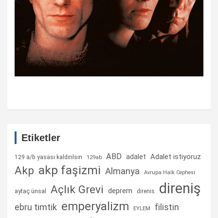
Etiketler
ABD
Adalet istiyoruz
adalet
129 a/b yasası kaldırılsın
129ab
akp faşizmi
Akp
Almanya
Avrupa Halk Cephesi
direniş
Açlık Grevi
deprem
aytaç ünsal
direnis
emperyalizm
ebru timtik
filistin
EYLEM