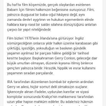
Bu hafta film köşemizde, gerçek olaylardan esinlenen
Babam İçin filmini halkımızın beğenisine sunuyoruz. Film,
yalnızca duygusal bir baba-oğul hikâyesi değil; aynı
zamanda devlet aygıtının ve hukukun egemenlerin elinde
halklara karşı nasıl bir saldırı silahına dönüştüğünü anlatan
çarpıcı bir yapıt niteliğindedir.
Film bizleri 1970'lerin İrlanda'sına götürüyor. İngiliz
sömürgeciliğinin onlarca yıldır halkın üzerine karabasan gibi
çöktüğü, işsizliğin, yoksulluğun ve baskının gündelik
yaşamın ayrılmaz bir parçası hâline geldiği bir tarihsel
kesitte başlıyor. Başkahraman Gerry Conlon, geleceğe dair
büyük umutları olmayan, düzenin kıyısına itilmiş binlerce
gençten yalnızca biridir. Hırsızlık, hippilik ve esrar kullanımı
yaşamının sıradan parçalarıdır.
IRA tarafından düzenlenen bombalı bir eylemin ardından
Gerry ve ailesi, hiçbir somut delil olmaksızın suçlanır.
İşkenceyle alınan ifadeler, uydurulan kanıtlar ve siyasi
komplolar sonucunda Kraliçe'nin mahkemesi tarafından
uzun yıllar hapse mahkûm edilirler. Bu adaletsiz hükmün