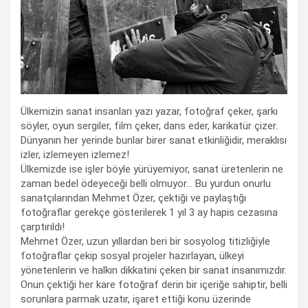
Ülkemizin sanat insanları yazı yazar, fotoğraf çeker, şarkı
söyler, oyun sergiler, film çeker, dans eder, karikatür çizer.
Dünyanın her yerinde bunlar birer sanat etkinliğidir, meraklısı
izler, izlemeyen izlemez!
Ülkemizde ise işler böyle yürüyemiyor, sanat üretenlerin ne
zaman bedel ödeyeceği belli olmuyor… Bu yurdun onurlu
sanatçılarından Mehmet Özer, çektiği ve paylaştığı
fotoğraflar gerekçe gösterilerek 1 yıl 3 ay hapis cezasına
çarptırıldı!
Mehmet Özer, uzun yıllardan beri bir sosyolog titizliğiyle
fotoğraflar çekip sosyal projeler hazırlayan, ülkeyi
yönetenlerin ve halkın dikkatini çeken bir sanat insanımızdır.
Onun çektiği her kare fotoğraf derin bir içeriğe sahiptir, belli
sorunlara parmak uzatır, işaret ettiği konu üzerinde