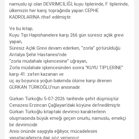
namuslu işi olan DEVRİMCİLİĞİ; kuyu tiplerinde, F tiplerinde,
ülkemizin her karış toprağında yapan CEPHE
KADROLARINA ithaf edilmiştir.
Ve bu kitap;
Kuyu Tipi Hapishanelere karşı 266 gün süresiz açlık grevi
yapan,
Süresiz Açlık Grevi devam ederken, “zorla” götürüldüğü
Antalya Şehir Hastanesi’nde
“zorla müdahale işkencesine” uğrayan,
Zorla müdahale işkencesinden sonra “KUYU TİP’LERİNE”
karşı 41. zaferi kazanan ve
üç ay boyunca yoğun bakımda ölüme karşı direnen
GÜRKAN TÜRKOĞLU’nun anısınadır.
Gürkan Türkoğlu 5-07-2026 tarihinde şehit düşmüştür.
Cenazesi Erzincan Çağlayan’daki köyüne defnedilmiştir.
Gürkan Türkoğlu kitaptaki devrimci karakterlerin
oluşmasında büyük emeği geçen onurlu, namuslu, emekçi
bir devrimcidir.
Anısı önünde saygıyla eğiliyor, mücadelesini
yaşatacağımıza dair söz veriyoruz.