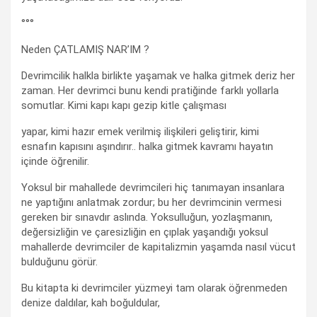
°°°
Neden ÇATLAMIŞ NAR’IM ?
Devrimcilik halkla birlikte yaşamak ve halka gitmek deriz her
zaman. Her devrimci bunu kendi pratiğinde farklı yollarla
somutlar. Kimi kapı kapı gezip kitle çalışması
yapar, kimi hazır emek verilmiş ilişkileri geliştirir, kimi
esnafın kapısını aşındırır.. halka gitmek kavramı hayatın
içinde öğrenilir.
Yoksul bir mahallede devrimcileri hiç tanımayan insanlara
ne yaptığını anlatmak zordur; bu her devrimcinin vermesi
gereken bir sınavdır aslında. Yoksulluğun, yozlaşmanın,
değersizliğin ve çaresizliğin en çıplak yaşandığı yoksul
mahallerde devrimciler de kapitalizmin yaşamda nasıl vücut
bulduğunu görür.
Bu kitapta ki devrimciler yüzmeyi tam olarak öğrenmeden
denize daldılar, kah boğuldular,