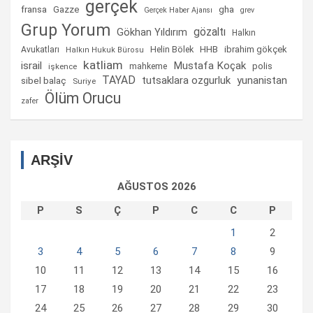
gerçek
fransa
gha
Gazze
Gerçek Haber Ajansı
grev
Grup Yorum
gözaltı
Gökhan Yıldırım
Halkın
Helin Bölek
HHB
ibrahim gökçek
Avukatları
Halkın Hukuk Bürosu
katliam
israil
Mustafa Koçak
mahkeme
polis
işkence
TAYAD
tutsaklara ozgurluk
yunanistan
sibel balaç
Suriye
Ölüm Orucu
zafer
ARŞİV
AĞUSTOS 2026
P
S
Ç
P
C
C
P
1
2
3
4
5
6
7
8
9
10
11
12
13
14
15
16
17
18
19
20
21
22
23
24
25
26
27
28
29
30