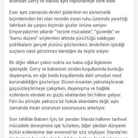
ardından Gerry ve babası aynı hapishaneye sevk edilir.
Eser aynı zamanda devlet şiddetinin en sistematik
biçimlerinden biri olan tecridin insan ruhu üzerinde yarattığı
tahribatı da çarpıcı biçimde gözler önüne seriyor.
Emperyalizmin yıllardır "terörle mücadele", "güvenlik" ve
"kamu düzeni" söylemleri altında yürüttüğü saldırgan
politikaların gerçek yüzünü gösterirken; devletlerin işlediği
suçların nasıl görünmez kılındığını da teşhir ediyor.
Bir diğer dikkat çekici nokta ise baba-oğul ilişkisinin
işlenişidir. Gerry ve babasının zindan koşullarında kurduğu
dayanışma, en ağır baskı koşullarında dahi umudun nasıl
korunabildiğini gösteriyor. Düzen insanları yalnızlaştırarak
güçsüzleştirmeye çalışırken, dayanışma ve bağlılık
ezilenlerin elindeki en güçlü silahlardan biri hâline geliyor.
Film bu yönüyle yalnızca bir hukuk skandalını değil, aynı
zamanda insan onurunun savunusunu anlatıyor.
Son tahlilde Babam İçin, bir yandan İrlanda halkının tarihsel
mücadele deneyimine ışık tutarken, diğer yandan dünyanın
bütün ezilenlerine dair evrensel bir söz söylüyor. İrlanda'nın