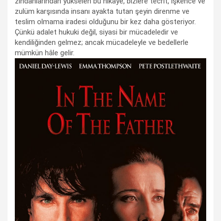
zindanlarından yükselen bu hikâye, bizlere tecrit, işkence ve
zulüm karşısında insanı ayakta tutan şeyin direnme ve
teslim olmama iradesi olduğunu bir kez daha gösteriyor.
Çünkü adalet hukuki değil, siyasi bir mücadeledir ve
kendiliğinden gelmez; ancak mücadeleyle ve bedellerle
mümkün hâle gelir.