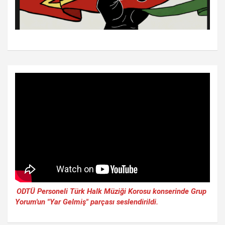
ODTÜ Personeli Türk Halk Müziği Korosu konserinde Grup
Yorum'un "Yar Gelmiş" parçası seslendirildi.