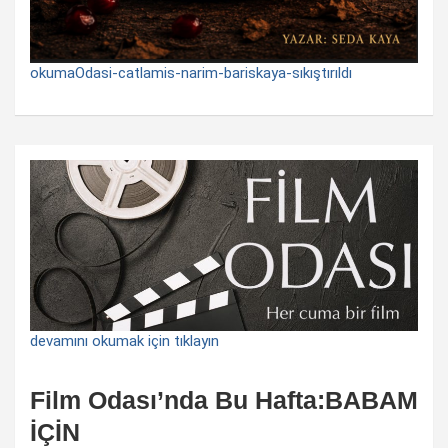
okumaOdasi-catlamis-narim-bariskaya-sıkıştırıldı
devamını okumak için tıklayın
Film Odası’nda Bu Hafta:BABAM
İÇİN