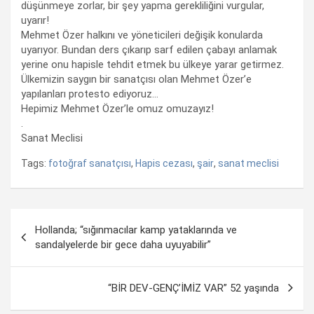
düşünmeye zorlar, bir şey yapma gerekliliğini vurgular,
uyarır!
Mehmet Özer halkını ve yöneticileri değişik konularda
uyarıyor. Bundan ders çıkarıp sarf edilen çabayı anlamak
yerine onu hapisle tehdit etmek bu ülkeye yarar getirmez.
Ülkemizin saygın bir sanatçısı olan Mehmet Özer’e
yapılanları protesto ediyoruz…
Hepimiz Mehmet Özer’le omuz omuzayız!
.
Sanat Meclisi
Tags:
fotoğraf sanatçısı
,
Hapis cezası
,
şair
,
sanat meclisi
Yazı
Hollanda; “sığınmacılar kamp yataklarında ve
dolaşımı
sandalyelerde bir gece daha uyuyabilir”
“BİR DEV-GENÇ’İMİZ VAR” 52 yaşında