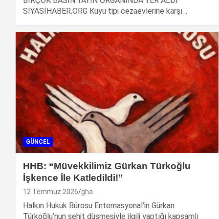
BİRÇOK BASIN YAYIN ORGANINDA YER ALDI
SİYASİHABER.ORG Kuyu tipi cezaevlerine karşı…
GÜNCEL
HHB: “Müvekkilimiz Gürkan Türkoğlu
İşkence İle Katledildi!”
12 Temmuz 2026
gha
Halkın Hukuk Bürosu Enternasyonal’in Gürkan
Türkoğlu’nun şehit düşmesiyle ilgili yaptığı kapsamlı