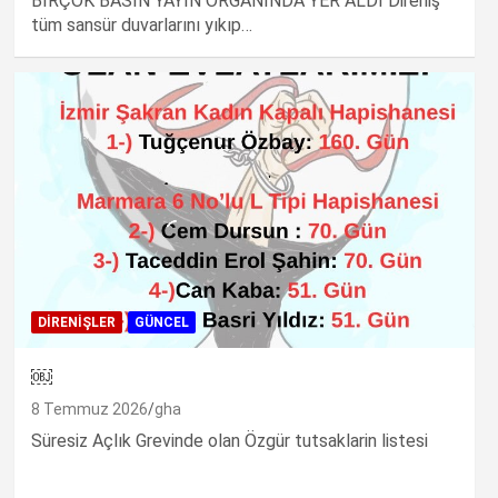
BİRÇOK BASIN YAYIN ORGANINDA YER ALDI Direniş
tüm sansür duvarlarını yıkıp…
DIRENIŞLER
GÜNCEL
￼
8 Temmuz 2026
gha
Süresiz Açlık Grevinde olan Özgür tutsaklarin listesi