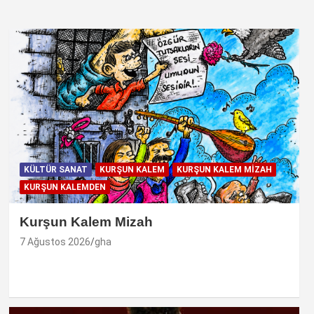
KÜLTÜR SANAT
KURŞUN KALEM
KURŞUN KALEM MIZAH
KURŞUN KALEMDEN
Kurşun Kalem Mizah
7 Ağustos 2026
gha