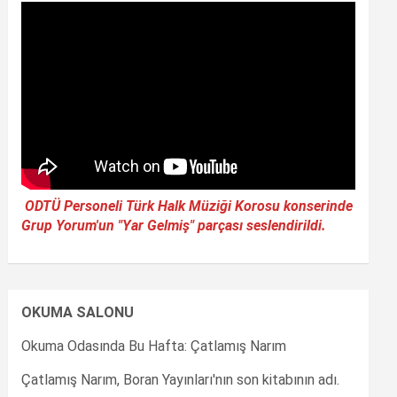
ODTÜ Personeli Türk Halk Müziği Korosu konserinde
Grup Yorum'un "Yar Gelmiş" parçası seslendirildi.
OKUMA SALONU
Okuma Odasında Bu Hafta: Çatlamış Narım
Çatlamış Narım, Boran Yayınları'nın son kitabının adı.