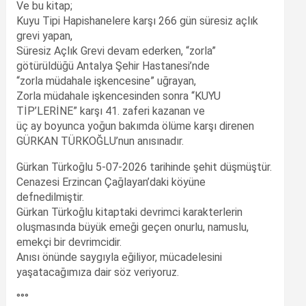
Ve bu kitap;
Kuyu Tipi Hapishanelere karşı 266 gün süresiz açlık
grevi yapan,
Süresiz Açlık Grevi devam ederken, “zorla”
götürüldüğü Antalya Şehir Hastanesi’nde
“zorla müdahale işkencesine” uğrayan,
Zorla müdahale işkencesinden sonra “KUYU
TİP’LERİNE” karşı 41. zaferi kazanan ve
üç ay boyunca yoğun bakımda ölüme karşı direnen
GÜRKAN TÜRKOĞLU’nun anısınadır.
Gürkan Türkoğlu 5-07-2026 tarihinde şehit düşmüştür.
Cenazesi Erzincan Çağlayan’daki köyüne
defnedilmiştir.
Gürkan Türkoğlu kitaptaki devrimci karakterlerin
oluşmasında büyük emeği geçen onurlu, namuslu,
emekçi bir devrimcidir.
Anısı önünde saygıyla eğiliyor, mücadelesini
yaşatacağımıza dair söz veriyoruz.
°°°