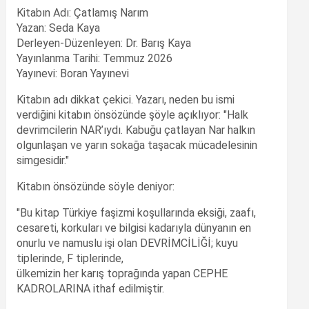
Kitabın Adı: Çatlamış Narım
Yazan: Seda Kaya
Derleyen-Düzenleyen: Dr. Barış Kaya
Yayınlanma Tarihi: Temmuz 2026
Yayınevi: Boran Yayınevi
Kitabın adı dikkat çekici. Yazarı, neden bu ismi
verdiğini kitabın önsözünde şöyle açıklıyor: "Halk
devrimcilerin NAR’ıydı. Kabuğu çatlayan Nar halkın
olgunlaşan ve yarın sokağa taşacak mücadelesinin
simgesidir."
Kitabın önsözünde söyle deniyor:
"Bu kitap Türkiye faşizmi koşullarında eksiği, zaafı,
cesareti, korkuları ve bilgisi kadarıyla dünyanın en
onurlu ve namuslu işi olan DEVRİMCİLİĞİ; kuyu
tiplerinde, F tiplerinde,
ülkemizin her karış toprağında yapan CEPHE
KADROLARINA ithaf edilmiştir.