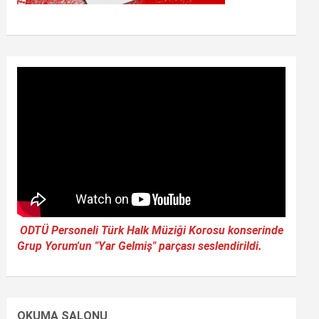
ODTÜ Personeli Türk Halk Müziği Korosu konserinde
Grup Yorum'un "Yar Gelmiş" parçası seslendirildi.
OKUMA SALONU