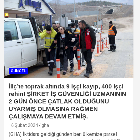
GÜNCEL
İliç’te toprak altında 9 işçi kayıp, 400 işçi
rehin! ŞİRKET İŞ GÜVENLİĞİ UZMANININ
2 GÜN ÖNCE ÇATLAK OLDUĞUNU
UYARMIŞ OLMASINA RAĞMEN
ÇALIŞMAYA DEVAM ETMİŞ.
16 Şubat 2024
gha
(GHA) İktidara geldiği günden beri ülkemize parsel