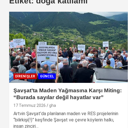
Etiket:
doga katliami
DIRENIŞLER
GÜNCEL
Şavşat’ta Maden Yağmasına Karşı Miting:
“Burada sayılar değil hayatlar var”
17 Temmuz 2026
gha
Artvin Şavşat’da planlanan maden ve RES projelerinin
“bilirkişi(!)” keşfinde Şavşat ve çevre köylerin halkı,
insan zinciri…