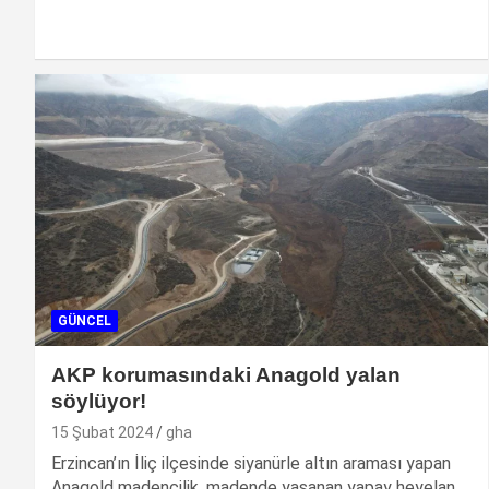
GÜNCEL
AKP korumasındaki Anagold yalan
söylüyor!
15 Şubat 2024
gha
Erzincan’ın İliç ilçesinde siyanürle altın araması yapan
Anagold madencilik, madende yaşanan yapay heyelan