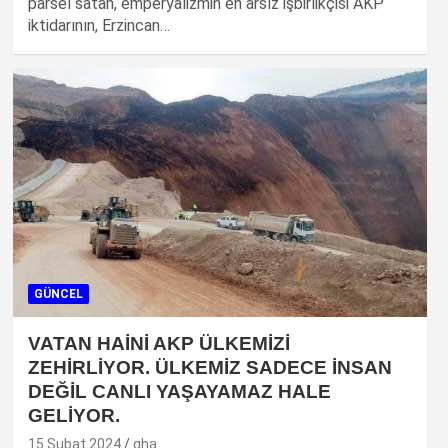
parsel satan, emperyalizmin en arsız işbirlikçisi AKP
iktidarının, Erzincan…
GÜNCEL
VATAN HAİNİ AKP ÜLKEMİZİ
ZEHİRLİYOR. ÜLKEMİZ SADECE İNSAN
DEĞİL CANLI YAŞAYAMAZ HALE
GELİYOR.
15 Şubat 2024
gha