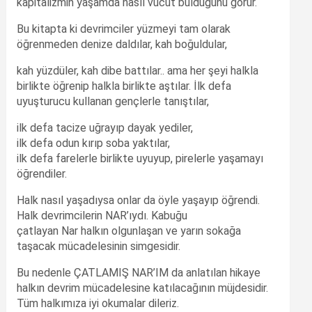
kapitalizmin yaşamda nasıl vücut bulduğunu görür.
Bu kitapta ki devrimciler yüzmeyi tam olarak
öğrenmeden denize daldılar, kah boğuldular,
kah yüzdüler, kah dibe battılar.. ama her şeyi halkla
birlikte öğrenip halkla birlikte aştılar. İlk defa
uyuşturucu kullanan gençlerle tanıştılar,
ilk defa tacize uğrayıp dayak yediler,
ilk defa odun kırıp soba yaktılar,
ilk defa farelerle birlikte uyuyup, pirelerle yaşamayı
öğrendiler.
Halk nasıl yaşadıysa onlar da öyle yaşayıp öğrendi.
Halk devrimcilerin NAR’ıydı. Kabuğu
çatlayan Nar halkın olgunlaşan ve yarın sokağa
taşacak mücadelesinin simgesidir.
Bu nedenle ÇATLAMIŞ NAR’IM da anlatılan hikaye
halkın devrim mücadelesine katılacağının müjdesidir.
Tüm halkımıza iyi okumalar dileriz.