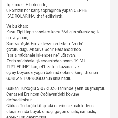
tiplerinde, F tiplerinde,
ülkemizin her karış toprağında yapan CEPHE
KADROLARINA ithaf edilmiştir.
Ve bu kitap;
Kuyu Tipi Hapishanelere karşı 266 gün süresiz açlık
grevi yapan,
Süresiz Açlık Grevi devam ederken, “zorla”
götürüldüğü Antalya Şehir Hastanesi’nde
“zorla müdahale işkencesine” uğrayan,
Zorla müdahale işkencesinden sonra “KUYU
TİP’LERİNE” karşı 41. zaferi kazanan ve
üç ay boyunca yoğun bakımda ölüme karşı direnen
GÜRKAN TÜRKOĞLU’nun anısınadır.
Gürkan Türkoğlu 5-07-2026 tarihinde şehit düşmüştür.
Cenazesi Erzincan Çağlayan’daki köyüne
defnedilmiştir.
Gürkan Türkoğlu kitaptaki devrimci karakterlerin
oluşmasında büyük emeği geçen onurlu, namuslu,
emekçi bir devrimcidir.