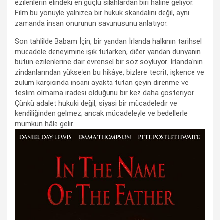
ezilenlerin elindeki en güçlü silahlardan biri hâline geliyor.
Film bu yönüyle yalnızca bir hukuk skandalını değil, aynı
zamanda insan onurunun savunusunu anlatıyor.
Son tahlilde Babam İçin, bir yandan İrlanda halkının tarihsel
mücadele deneyimine ışık tutarken, diğer yandan dünyanın
bütün ezilenlerine dair evrensel bir söz söylüyor. İrlanda'nın
zindanlarından yükselen bu hikâye, bizlere tecrit, işkence ve
zulüm karşısında insanı ayakta tutan şeyin direnme ve
teslim olmama iradesi olduğunu bir kez daha gösteriyor.
Çünkü adalet hukuki değil, siyasi bir mücadeledir ve
kendiliğinden gelmez; ancak mücadeleyle ve bedellerle
mümkün hâle gelir.