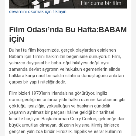
devamını okumak için tıklayın
Film Odası’nda Bu Hafta:BABAM
İÇİN
Bu hafta film köşemizde, gerçek olaylardan esinlenen
Babam İçin filmini halkımızın beğenisine sunuyoruz. Film,
yalnızca duygusal bir baba-oğul hikâyesi değil; aynı
zamanda devlet aygıtının ve hukukun egemenlerin elinde
halklara karşı nasıl bir saldırı silahına dönüştüğünü anlatan
çarpıcı bir yapıt niteliğindedir.
Film bizleri 1970'lerin İrlanda'sına götürüyor. İngiliz
sömürgeciliğinin onlarca yıldır halkın üzerine karabasan gibi
çöktüğü, işsizliğin, yoksulluğun ve baskının gündelik
yaşamın ayrılmaz bir parçası hâline geldiği bir tarihsel
kesitte başlıyor. Başkahraman Gerry Conlon, geleceğe dair
büyük umutları olmayan, düzenin kıyısına itilmiş binlerce
gençten yalnızca biridir. Hırsızlık, hippilik ve esrar kullanımı