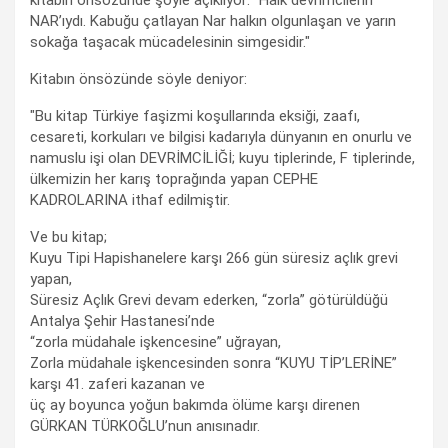
NAR’ıydı. Kabuğu çatlayan Nar halkın olgunlaşan ve yarın
sokağa taşacak mücadelesinin simgesidir."
Kitabın önsözünde söyle deniyor:
"Bu kitap Türkiye faşizmi koşullarında eksiği, zaafı,
cesareti, korkuları ve bilgisi kadarıyla dünyanın en onurlu ve
namuslu işi olan DEVRİMCİLİĞİ; kuyu tiplerinde, F tiplerinde,
ülkemizin her karış toprağında yapan CEPHE
KADROLARINA ithaf edilmiştir.
Ve bu kitap;
Kuyu Tipi Hapishanelere karşı 266 gün süresiz açlık grevi
yapan,
Süresiz Açlık Grevi devam ederken, “zorla” götürüldüğü
Antalya Şehir Hastanesi’nde
“zorla müdahale işkencesine” uğrayan,
Zorla müdahale işkencesinden sonra “KUYU TİP’LERİNE”
karşı 41. zaferi kazanan ve
üç ay boyunca yoğun bakımda ölüme karşı direnen
GÜRKAN TÜRKOĞLU’nun anısınadır.