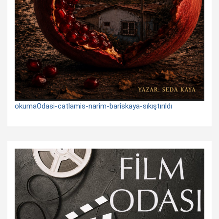
okumaOdasi-catlamis-narim-bariskaya-sıkıştırıldı