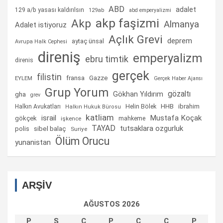
ABD
adalet
129 a/b yasası kaldırılsın
129ab
abd emperyalizmi
akp faşizmi
Akp
Almanya
Adalet istiyoruz
Açlık Grevi
deprem
aytaç ünsal
Avrupa Halk Cephesi
direniş
emperyalizm
ebru timtik
direnis
gerçek
filistin
fransa
Gazze
EYLEM
Gerçek Haber Ajansı
Grup Yorum
gözaltı
gha
Gökhan Yıldırım
grev
Helin Bölek
HHB
ibrahim
Halkın Avukatları
Halkın Hukuk Bürosu
katliam
israil
Mustafa Koçak
gökçek
mahkeme
işkence
TAYAD
tutsaklara ozgurluk
sibel balaç
polis
Suriye
Ölüm Orucu
yunanistan
ARŞİV
AĞUSTOS 2026
P
S
Ç
P
C
C
P