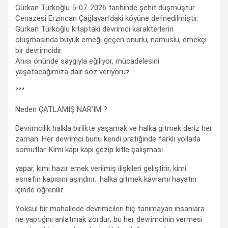
Gürkan Türkoğlu 5-07-2026 tarihinde şehit düşmüştür.
Cenazesi Erzincan Çağlayan’daki köyüne defnedilmiştir.
Gürkan Türkoğlu kitaptaki devrimci karakterlerin
oluşmasında büyük emeği geçen onurlu, namuslu, emekçi
bir devrimcidir.
Anısı önünde saygıyla eğiliyor, mücadelesini
yaşatacağımıza dair söz veriyoruz.
°°°
Neden ÇATLAMIŞ NAR’IM ?
Devrimcilik halkla birlikte yaşamak ve halka gitmek deriz her
zaman. Her devrimci bunu kendi pratiğinde farklı yollarla
somutlar. Kimi kapı kapı gezip kitle çalışması
yapar, kimi hazır emek verilmiş ilişkileri geliştirir, kimi
esnafın kapısını aşındırır.. halka gitmek kavramı hayatın
içinde öğrenilir.
Yoksul bir mahallede devrimcileri hiç tanımayan insanlara
ne yaptığını anlatmak zordur; bu her devrimcinin vermesi