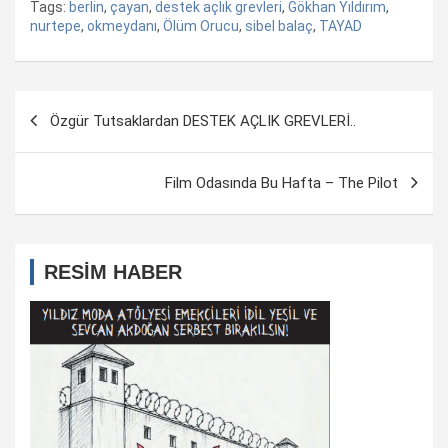
Tags:
berlin
,
çayan
,
destek açlık grevleri
,
Gökhan Yıldırım
,
nurtepe
,
okmeydanı
,
Ölüm Orucu
,
sibel balaç
,
TAYAD
Yazı
Özgür Tutsaklardan DESTEK AÇLIK GREVLERİ..
dolaşımı
Film Odasında Bu Hafta – The Pilot
RESİM HABER