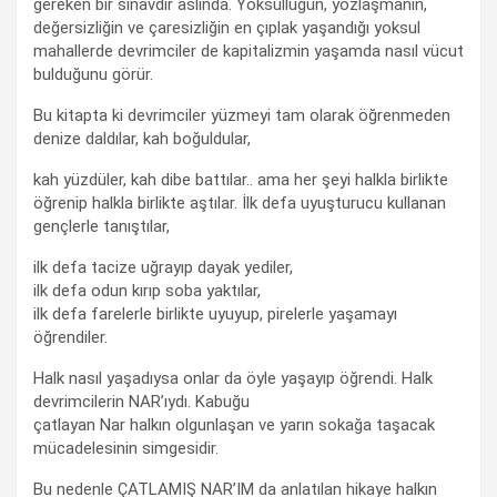
gereken bir sınavdır aslında. Yoksulluğun, yozlaşmanın,
değersizliğin ve çaresizliğin en çıplak yaşandığı yoksul
mahallerde devrimciler de kapitalizmin yaşamda nasıl vücut
bulduğunu görür.
Bu kitapta ki devrimciler yüzmeyi tam olarak öğrenmeden
denize daldılar, kah boğuldular,
kah yüzdüler, kah dibe battılar.. ama her şeyi halkla birlikte
öğrenip halkla birlikte aştılar. İlk defa uyuşturucu kullanan
gençlerle tanıştılar,
ilk defa tacize uğrayıp dayak yediler,
ilk defa odun kırıp soba yaktılar,
ilk defa farelerle birlikte uyuyup, pirelerle yaşamayı
öğrendiler.
Halk nasıl yaşadıysa onlar da öyle yaşayıp öğrendi. Halk
devrimcilerin NAR’ıydı. Kabuğu
çatlayan Nar halkın olgunlaşan ve yarın sokağa taşacak
mücadelesinin simgesidir.
Bu nedenle ÇATLAMIŞ NAR’IM da anlatılan hikaye halkın