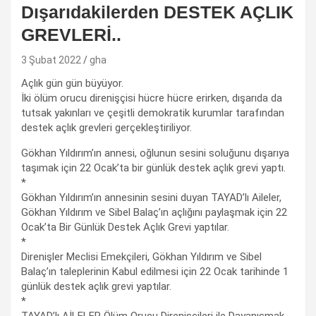
Dışarıdakilerden DESTEK AÇLIK
GREVLERİ..
3 Şubat 2022
gha
Açlık gün gün büyüyor.
İki ölüm orucu direnişçisi hücre hücre erirken, dışarıda da
tutsak yakınları ve çeşitli demokratik kurumlar tarafından
destek açlık grevleri gerçekleştiriliyor.
Gökhan Yıldırım’ın annesi, oğlunun sesini soluğunu dışarıya
taşımak için 22 Ocak’ta bir günlük destek açlık grevi yaptı.
*
Gökhan Yıldırım’ın annesinin sesini duyan TAYAD’lı Aileler,
Gökhan Yıldırım ve Sibel Balaç’ın açlığını paylaşmak için 22
Ocak’ta Bir Günlük Destek Açlık Grevi yaptılar.
*
Direnişler Meclisi Emekçileri, Gökhan Yıldırım ve Sibel
Balaç’ın taleplerinin Kabul edilmesi için 22 Ocak tarihinde 1
günlük destek açlık grevi yaptılar.
*
TAYAD’lı AİLELER Ölüm Orucu Direnişçileri ile Dayanışmak