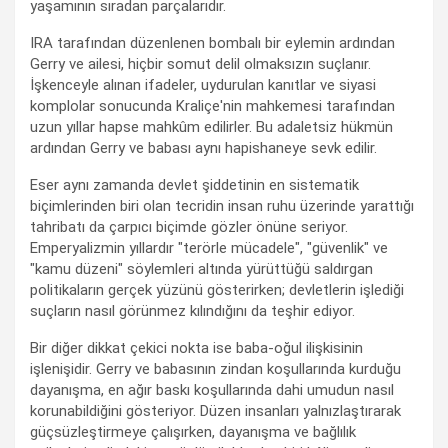
yaşamının sıradan parçalarıdır.
IRA tarafından düzenlenen bombalı bir eylemin ardından
Gerry ve ailesi, hiçbir somut delil olmaksızın suçlanır.
İşkenceyle alınan ifadeler, uydurulan kanıtlar ve siyasi
komplolar sonucunda Kraliçe'nin mahkemesi tarafından
uzun yıllar hapse mahkûm edilirler. Bu adaletsiz hükmün
ardından Gerry ve babası aynı hapishaneye sevk edilir.
Eser aynı zamanda devlet şiddetinin en sistematik
biçimlerinden biri olan tecridin insan ruhu üzerinde yarattığı
tahribatı da çarpıcı biçimde gözler önüne seriyor.
Emperyalizmin yıllardır "terörle mücadele", "güvenlik" ve
"kamu düzeni" söylemleri altında yürüttüğü saldırgan
politikaların gerçek yüzünü gösterirken; devletlerin işlediği
suçların nasıl görünmez kılındığını da teşhir ediyor.
Bir diğer dikkat çekici nokta ise baba-oğul ilişkisinin
işlenişidir. Gerry ve babasının zindan koşullarında kurduğu
dayanışma, en ağır baskı koşullarında dahi umudun nasıl
korunabildiğini gösteriyor. Düzen insanları yalnızlaştırarak
güçsüzleştirmeye çalışırken, dayanışma ve bağlılık