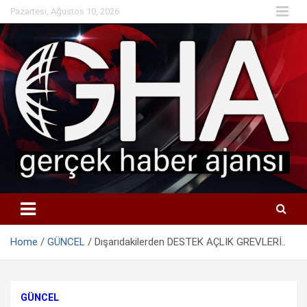
Skip
Pazartesi, Ağustos 10, 2026
to
content
Home
GÜNCEL
Dışarıdakilerden DESTEK AÇLIK GREVLERİ..
GÜNCEL