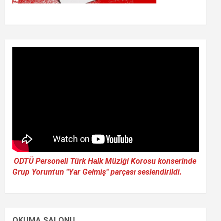
ODTÜ Personeli Türk Halk Müziği Korosu konserinde
Grup Yorum'un "Yar Gelmiş" parçası seslendirildi.
OKUMA SALONU