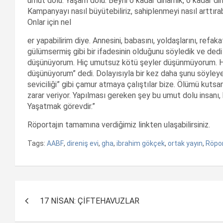
umut dolu. Yaşam dolu. Beyni o kadar dinamik, o kadar diri
Kampanyayı nasıl büyütebiliriz, sahiplenmeyi nasıl arttırab
Onlar için nel
er yapabilirim diye. Annesini, babasını, yoldaşlarını, refak
gülümsermiş gibi bir ifadesinin olduğunu söyledik ve ded
düşünüyorum. Hiç umutsuz kötü şeyler düşünmüyorum. 
düşünüyorum” dedi. Dolayısıyla bir kez daha şunu söyleyel
seviciliği” gibi çamur atmaya çalıştılar bize. Ölümü kuts
zarar veriyor. Yapılması gereken şey bu umut dolu insanı, 
Yaşatmak görevdir.”
Röportajın tamamına verdiğimiz linkten ulaşabilirsiniz.
Tags:
AABF
,
direniş evi
,
gha
,
ibrahim gökçek
,
ortak yayın
,
Röpor
Yazı
17 NİSAN: ÇİFTEHAVUZLAR
dolaşımı