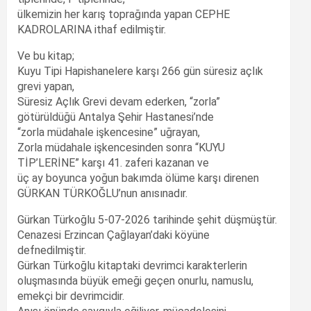
ülkemizin her karış toprağında yapan CEPHE
KADROLARINA ithaf edilmiştir.
Ve bu kitap;
Kuyu Tipi Hapishanelere karşı 266 gün süresiz açlık
grevi yapan,
Süresiz Açlık Grevi devam ederken, “zorla”
götürüldüğü Antalya Şehir Hastanesi’nde
“zorla müdahale işkencesine” uğrayan,
Zorla müdahale işkencesinden sonra “KUYU
TİP’LERİNE” karşı 41. zaferi kazanan ve
üç ay boyunca yoğun bakımda ölüme karşı direnen
GÜRKAN TÜRKOĞLU’nun anısınadır.
Gürkan Türkoğlu 5-07-2026 tarihinde şehit düşmüştür.
Cenazesi Erzincan Çağlayan’daki köyüne
defnedilmiştir.
Gürkan Türkoğlu kitaptaki devrimci karakterlerin
oluşmasında büyük emeği geçen onurlu, namuslu,
emekçi bir devrimcidir.