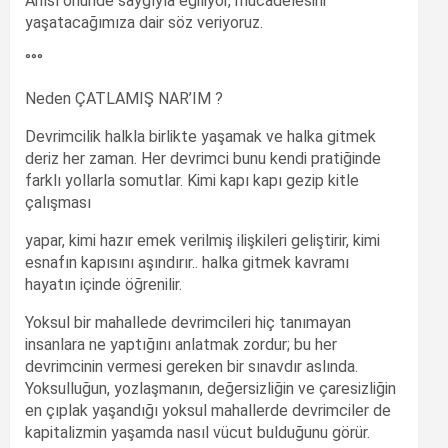
Anısı önünde saygıyla eğiliyor, mücadelesini
yaşatacağımıza dair söz veriyoruz.
°°°
Neden ÇATLAMIŞ NAR’IM ?
Devrimcilik halkla birlikte yaşamak ve halka gitmek
deriz her zaman. Her devrimci bunu kendi pratiğinde
farklı yollarla somutlar. Kimi kapı kapı gezip kitle
çalışması
yapar, kimi hazır emek verilmiş ilişkileri geliştirir, kimi
esnafın kapısını aşındırır.. halka gitmek kavramı
hayatın içinde öğrenilir.
Yoksul bir mahallede devrimcileri hiç tanımayan
insanlara ne yaptığını anlatmak zordur; bu her
devrimcinin vermesi gereken bir sınavdır aslında.
Yoksulluğun, yozlaşmanın, değersizliğin ve çaresizliğin
en çıplak yaşandığı yoksul mahallerde devrimciler de
kapitalizmin yaşamda nasıl vücut bulduğunu görür.