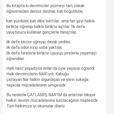
Bu kitapta ki devrimciler yüzmeyi tam olarak
öğrenmeden denize daldılar, kah boğuldular,
kah yüzdüler, kah dibe battılar.. ama her şeyi halkla
birlikte öğrenip halkla birlikte aştılar. İlk defa
uyuşturucu kullanan gençlerle tanıştılar,
ilk defa tacize uğrayıp dayak yediler,
ilk defa odun kırıp soba yaktılar,
ilk defa farelerle birlikte uyuyup, pirelerle yaşamayı
öğrendiler.
Halk nasıl yaşadıysa onlar da öyle yaşayıp öğrendi.
Halk devrimcilerin NAR’ıydı. Kabuğu
çatlayan Nar halkın olgunlaşan ve yarın sokağa
taşacak mücadelesinin simgesidir.
Bu nedenle ÇATLAMIŞ NAR’IM da anlatılan hikaye
halkın devrim mücadelesine katılacağının müjdesidir.
Tüm halkımıza iyi okumalar dileriz.