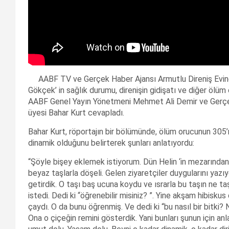
AABF TV ve Gerçek Haber Ajansı Armutlu Direniş Evinden
Gökçek’ in sağlık durumu, direnişin gidişatı ve diğer ölüm o
AABF Genel Yayın Yönetmeni Mehmet Ali Demir ve Gerçek
üyesi Bahar Kurt cevapladı.
Bahar Kurt, röportajın bir bölümünde, ölüm orucunun 305’n
dinamik olduğunu belirterek şunları anlatıyordu:
“Şöyle bişey eklemek istiyorum. Dün Helin ‘in mezarından 
beyaz taşlarla döşeli. Gelen ziyaretçiler duygularını yazı
getirdik. O taşı baş ucuna koydu ve ısrarla bu taşın ne 
istedi. Dedi ki “öğrenebilir misiniz? ”. Yine akşam hibiskus
çaydı. O da bunu öğrenmiş. Ve dedi ki “bu nasıl bir bitki
Ona o çiçeğin remini gösterdik. Yani bunları şunun için anl