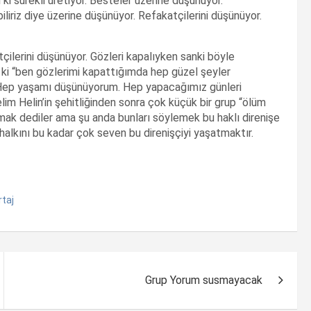
 ki sürekli üretiyor. Besteler üzerine düşünüyor.
iliriz diye üzerine düşünüyor. Refakatçilerini düşünüyor.
atçilerini düşünüyor. Gözleri kapalıyken sanki böyle
i ki “ben gözlerimi kapattığımda hep güzel şeyler
Hep yaşamı düşünüyorum. Hep yapacağımız günleri
im Helin’in şehitliğinden sonra çok küçük bir grup “ölüm
amak dediler ama şu anda bunları söylemek bu haklı direnişe
halkını bu kadar çok seven bu direnişçiyi yaşatmaktır.
taj
Grup Yorum susmayacak