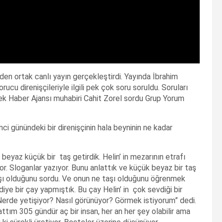
 ortak canlı yayın gerçekleştirdi. Yayında İbrahim
rucu direnişçileriyle ilgili pek çok soru soruldu. Soruları
 Haber Ajansı muhabiri Cahit Zorel sordu Grup Yorum
ci günündeki bir direnişçinin hala beyninin ne kadar
beyaz küçük bir taş getirdik. Helin’ in mezarının etrafı
yor. Sloganlar yazıyor. Bunu anlattık ve küçük beyaz bir taş
taşı olduğunu sordu. Ve onun ne taşı olduğunu öğrenmek
 diye bir çay yapmıştık. Bu çay Helin’ in çok sevdiği bir
? Nerde yetişiyor? Nasıl görünüyor? Görmek istiyorum” dedi.
attım 305 gündür aç bir insan, her an her şey olabilir ama