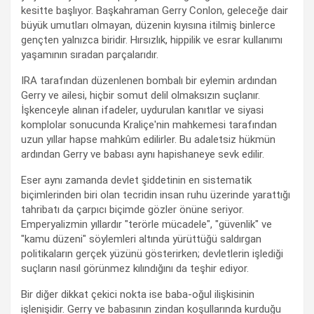
kesitte başlıyor. Başkahraman Gerry Conlon, geleceğe dair
büyük umutları olmayan, düzenin kıyısına itilmiş binlerce
gençten yalnızca biridir. Hırsızlık, hippilik ve esrar kullanımı
yaşamının sıradan parçalarıdır.
IRA tarafından düzenlenen bombalı bir eylemin ardından
Gerry ve ailesi, hiçbir somut delil olmaksızın suçlanır.
İşkenceyle alınan ifadeler, uydurulan kanıtlar ve siyasi
komplolar sonucunda Kraliçe'nin mahkemesi tarafından
uzun yıllar hapse mahkûm edilirler. Bu adaletsiz hükmün
ardından Gerry ve babası aynı hapishaneye sevk edilir.
Eser aynı zamanda devlet şiddetinin en sistematik
biçimlerinden biri olan tecridin insan ruhu üzerinde yarattığı
tahribatı da çarpıcı biçimde gözler önüne seriyor.
Emperyalizmin yıllardır "terörle mücadele", "güvenlik" ve
"kamu düzeni" söylemleri altında yürüttüğü saldırgan
politikaların gerçek yüzünü gösterirken; devletlerin işlediği
suçların nasıl görünmez kılındığını da teşhir ediyor.
Bir diğer dikkat çekici nokta ise baba-oğul ilişkisinin
işlenişidir. Gerry ve babasının zindan koşullarında kurduğu