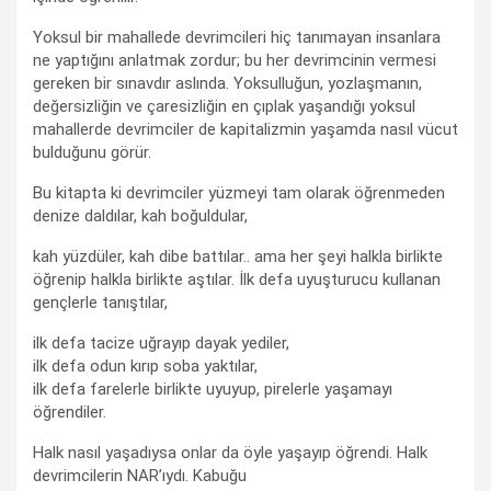
Yoksul bir mahallede devrimcileri hiç tanımayan insanlara
ne yaptığını anlatmak zordur; bu her devrimcinin vermesi
gereken bir sınavdır aslında. Yoksulluğun, yozlaşmanın,
değersizliğin ve çaresizliğin en çıplak yaşandığı yoksul
mahallerde devrimciler de kapitalizmin yaşamda nasıl vücut
bulduğunu görür.
Bu kitapta ki devrimciler yüzmeyi tam olarak öğrenmeden
denize daldılar, kah boğuldular,
kah yüzdüler, kah dibe battılar.. ama her şeyi halkla birlikte
öğrenip halkla birlikte aştılar. İlk defa uyuşturucu kullanan
gençlerle tanıştılar,
ilk defa tacize uğrayıp dayak yediler,
ilk defa odun kırıp soba yaktılar,
ilk defa farelerle birlikte uyuyup, pirelerle yaşamayı
öğrendiler.
Halk nasıl yaşadıysa onlar da öyle yaşayıp öğrendi. Halk
devrimcilerin NAR’ıydı. Kabuğu