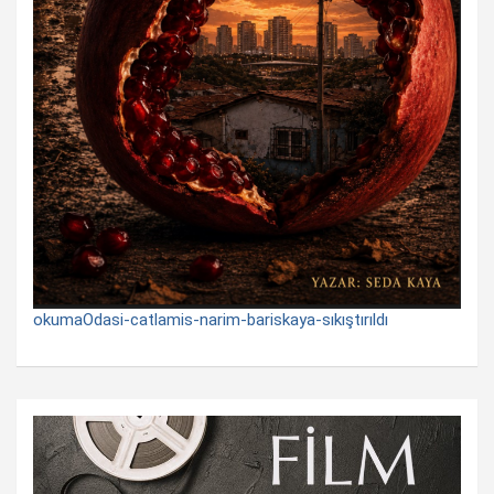
okumaOdasi-catlamis-narim-bariskaya-sıkıştırıldı