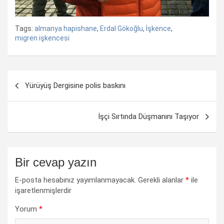
Tags:
almanya hapishane
,
Erdal Gökoğlu
,
İşkence
,
migren işkencesi
Yazı
Yürüyüş Dergisine polis baskını
dolaşımı
İşçi Sırtında Düşmanını Taşıyor
Bir cevap yazın
E-posta hesabınız yayımlanmayacak.
Gerekli alanlar
*
ile
işaretlenmişlerdir
Yorum
*