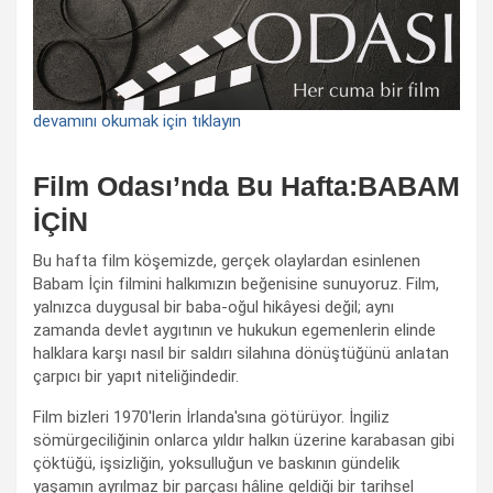
devamını okumak için tıklayın
Film Odası’nda Bu Hafta:BABAM
İÇİN
Bu hafta film köşemizde, gerçek olaylardan esinlenen
Babam İçin filmini halkımızın beğenisine sunuyoruz. Film,
yalnızca duygusal bir baba-oğul hikâyesi değil; aynı
zamanda devlet aygıtının ve hukukun egemenlerin elinde
halklara karşı nasıl bir saldırı silahına dönüştüğünü anlatan
çarpıcı bir yapıt niteliğindedir.
Film bizleri 1970'lerin İrlanda'sına götürüyor. İngiliz
sömürgeciliğinin onlarca yıldır halkın üzerine karabasan gibi
çöktüğü, işsizliğin, yoksulluğun ve baskının gündelik
yaşamın ayrılmaz bir parçası hâline geldiği bir tarihsel