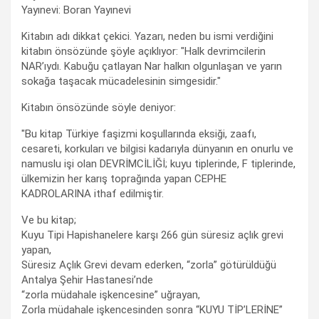
Yayınevi: Boran Yayınevi
Kitabın adı dikkat çekici. Yazarı, neden bu ismi verdiğini
kitabın önsözünde şöyle açıklıyor: "Halk devrimcilerin
NAR’ıydı. Kabuğu çatlayan Nar halkın olgunlaşan ve yarın
sokağa taşacak mücadelesinin simgesidir."
Kitabın önsözünde söyle deniyor:
"Bu kitap Türkiye faşizmi koşullarında eksiği, zaafı,
cesareti, korkuları ve bilgisi kadarıyla dünyanın en onurlu ve
namuslu işi olan DEVRİMCİLİĞİ; kuyu tiplerinde, F tiplerinde,
ülkemizin her karış toprağında yapan CEPHE
KADROLARINA ithaf edilmiştir.
Ve bu kitap;
Kuyu Tipi Hapishanelere karşı 266 gün süresiz açlık grevi
yapan,
Süresiz Açlık Grevi devam ederken, “zorla” götürüldüğü
Antalya Şehir Hastanesi’nde
“zorla müdahale işkencesine” uğrayan,
Zorla müdahale işkencesinden sonra “KUYU TİP’LERİNE”