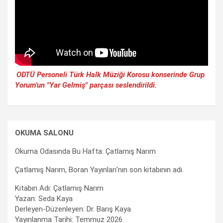
ODTÜ Personeli Türk Halk Müziği Korosu konserinde Grup
Yorum'un "Yar Gelmiş" parçası seslendirildi.
OKUMA SALONU
Okuma Odasında Bu Hafta: Çatlamış Narım
Çatlamış Narım, Boran Yayınları'nın son kitabının adı.
Kitabın Adı: Çatlamış Narım
Yazan: Seda Kaya
Derleyen-Düzenleyen: Dr. Barış Kaya
Yayınlanma Tarihi: Temmuz 2026