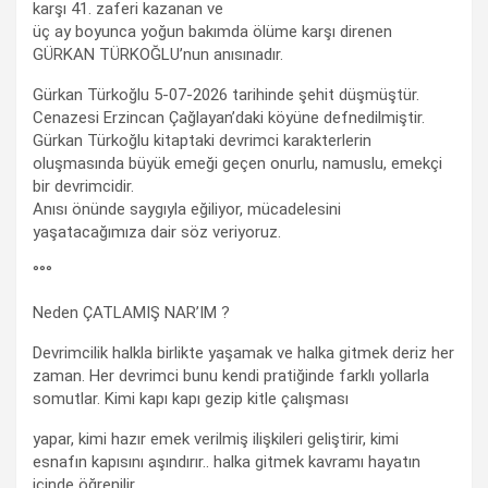
karşı 41. zaferi kazanan ve
üç ay boyunca yoğun bakımda ölüme karşı direnen
GÜRKAN TÜRKOĞLU’nun anısınadır.
Gürkan Türkoğlu 5-07-2026 tarihinde şehit düşmüştür.
Cenazesi Erzincan Çağlayan’daki köyüne defnedilmiştir.
Gürkan Türkoğlu kitaptaki devrimci karakterlerin
oluşmasında büyük emeği geçen onurlu, namuslu, emekçi
bir devrimcidir.
Anısı önünde saygıyla eğiliyor, mücadelesini
yaşatacağımıza dair söz veriyoruz.
°°°
Neden ÇATLAMIŞ NAR’IM ?
Devrimcilik halkla birlikte yaşamak ve halka gitmek deriz her
zaman. Her devrimci bunu kendi pratiğinde farklı yollarla
somutlar. Kimi kapı kapı gezip kitle çalışması
yapar, kimi hazır emek verilmiş ilişkileri geliştirir, kimi
esnafın kapısını aşındırır.. halka gitmek kavramı hayatın
içinde öğrenilir.