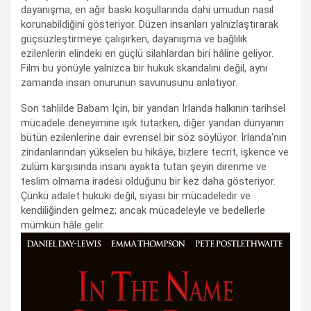
dayanışma, en ağır baskı koşullarında dahi umudun nasıl
korunabildiğini gösteriyor. Düzen insanları yalnızlaştırarak
güçsüzleştirmeye çalışırken, dayanışma ve bağlılık
ezilenlerin elindeki en güçlü silahlardan biri hâline geliyor.
Film bu yönüyle yalnızca bir hukuk skandalını değil, aynı
zamanda insan onurunun savunusunu anlatıyor.
Son tahlilde Babam İçin, bir yandan İrlanda halkının tarihsel
mücadele deneyimine ışık tutarken, diğer yandan dünyanın
bütün ezilenlerine dair evrensel bir söz söylüyor. İrlanda'nın
zindanlarından yükselen bu hikâye, bizlere tecrit, işkence ve
zulüm karşısında insanı ayakta tutan şeyin direnme ve
teslim olmama iradesi olduğunu bir kez daha gösteriyor.
Çünkü adalet hukuki değil, siyasi bir mücadeledir ve
kendiliğinden gelmez; ancak mücadeleyle ve bedellerle
mümkün hâle gelir.