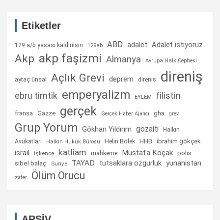
Etiketler
ABD
Adalet istiyoruz
adalet
129 a/b yasası kaldırılsın
129ab
akp faşizmi
Akp
Almanya
Avrupa Halk Cephesi
direniş
Açlık Grevi
deprem
aytaç ünsal
direnis
emperyalizm
ebru timtik
filistin
EYLEM
gerçek
fransa
gha
Gazze
Gerçek Haber Ajansı
grev
Grup Yorum
gözaltı
Gökhan Yıldırım
Halkın
Helin Bölek
HHB
ibrahim gökçek
Avukatları
Halkın Hukuk Bürosu
katliam
israil
Mustafa Koçak
mahkeme
polis
işkence
TAYAD
tutsaklara ozgurluk
yunanistan
sibel balaç
Suriye
Ölüm Orucu
zafer
ARŞİV