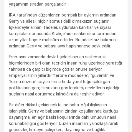
yaşamının sıradan parçalarıdır.
IRA tarafından düzenlenen bombalı bir eylemin ardından
Gerry ve ailesi, hiçbir somut delil olmaksızın suçlanır.
İşkenceyle alınan ifadeler, uydurulan kanıtlar ve siyasi
komplolar sonucunda Kraliçe'nin mahkemesi tarafından
uzun yıllar hapse mahkûm edilirler. Bu adaletsiz hükmün
ardından Gerry ve babası aynı hapishaneye sevk edilir.
Eser aynı zamanda devlet şiddetinin en sistematik
biçimlerinden biri olan tecridin insan ruhu üzerinde yarattığı
tahribatı da çarpıcı biçimde gözler önüne seriyor.
Emperyalizmin yıllardır "terörle mücadele", "güvenlik" ve
"kamu düzeni" söylemleri altında yürüttüğü saldırgan
politikaların gerçek yüzünü gösterirken; devletlerin işlediği
suçların nasıl görünmez kılındığını da teşhir ediyor.
Bir diğer dikkat çekici nokta ise baba-oğul ilişkisinin
işlenişidir. Gerry ve babasının zindan koşullarında kurduğu
dayanışma, en ağır baskı koşullarında dahi umudun nasıl
korunabildiğini gösteriyor. Düzen insanları yalnızlaştırarak
güçsüzleştirmeye çalışırken, dayanışma ve bağlılık