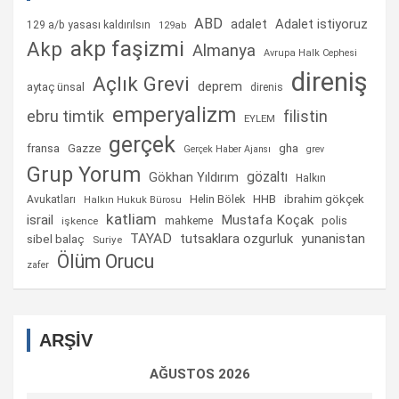
ABD
Adalet istiyoruz
adalet
129 a/b yasası kaldırılsın
129ab
akp faşizmi
Akp
Almanya
Avrupa Halk Cephesi
direniş
Açlık Grevi
deprem
aytaç ünsal
direnis
emperyalizm
ebru timtik
filistin
EYLEM
gerçek
fransa
gha
Gazze
Gerçek Haber Ajansı
grev
Grup Yorum
gözaltı
Gökhan Yıldırım
Halkın
Helin Bölek
HHB
ibrahim gökçek
Avukatları
Halkın Hukuk Bürosu
katliam
israil
Mustafa Koçak
mahkeme
polis
işkence
TAYAD
tutsaklara ozgurluk
yunanistan
sibel balaç
Suriye
Ölüm Orucu
zafer
ARŞİV
AĞUSTOS 2026