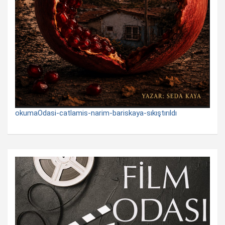
okumaOdasi-catlamis-narim-bariskaya-sıkıştırıldı