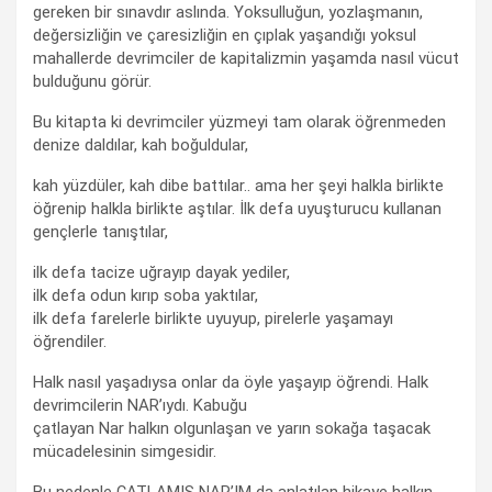
gereken bir sınavdır aslında. Yoksulluğun, yozlaşmanın,
değersizliğin ve çaresizliğin en çıplak yaşandığı yoksul
mahallerde devrimciler de kapitalizmin yaşamda nasıl vücut
bulduğunu görür.
Bu kitapta ki devrimciler yüzmeyi tam olarak öğrenmeden
denize daldılar, kah boğuldular,
kah yüzdüler, kah dibe battılar.. ama her şeyi halkla birlikte
öğrenip halkla birlikte aştılar. İlk defa uyuşturucu kullanan
gençlerle tanıştılar,
ilk defa tacize uğrayıp dayak yediler,
ilk defa odun kırıp soba yaktılar,
ilk defa farelerle birlikte uyuyup, pirelerle yaşamayı
öğrendiler.
Halk nasıl yaşadıysa onlar da öyle yaşayıp öğrendi. Halk
devrimcilerin NAR’ıydı. Kabuğu
çatlayan Nar halkın olgunlaşan ve yarın sokağa taşacak
mücadelesinin simgesidir.