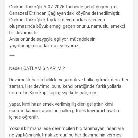
Gürkan Türkoğlu 5-07-2026 tarihinde şehit düşmüştür.
Cenazesi Erzincan Çağlayan’daki köyüne defnedilmiştir.
Gürkan Türkoğlu kitaptaki devrimci karakterlerin
oluşmasında büyük emeği geçen onurlu, namuslu, emekçi
bir devrimcidir.
Anısı önünde saygıyla eğiliyor, mücadelesini
yaşatacağımıza dair söz veriyoruz.
°°°
Neden ÇATLAMIŞ NAR’IM ?
Devrimcilik halkla birlikte yaşamak ve halka gitmek deriz her
zaman. Her devrimci bunu kendi pratiğinde farklı yollarla
somutlar. Kimi kapı kapı gezip kitle çalışması
yapar, kimi hazır emek verilmiş ilişkileri geliştirir, kimi
esnafın kapısını aşındırır.. halka gitmek kavramı hayatın
içinde öğrenilir.
Yoksul bir mahallede devrimcileri hiç tanımayan insanlara
ne yaptığını anlatmak zordur; bu her devrimcinin vermesi