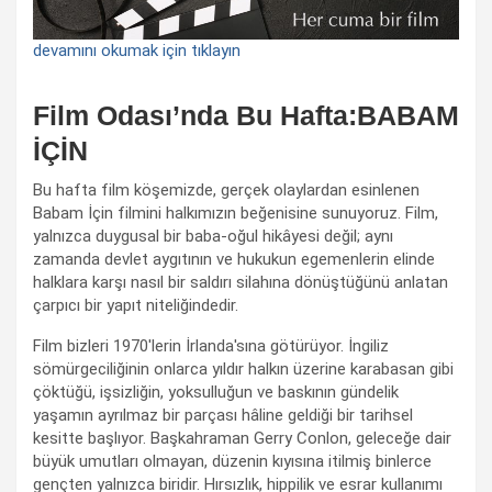
devamını okumak için tıklayın
Film Odası’nda Bu Hafta:BABAM
İÇİN
Bu hafta film köşemizde, gerçek olaylardan esinlenen
Babam İçin filmini halkımızın beğenisine sunuyoruz. Film,
yalnızca duygusal bir baba-oğul hikâyesi değil; aynı
zamanda devlet aygıtının ve hukukun egemenlerin elinde
halklara karşı nasıl bir saldırı silahına dönüştüğünü anlatan
çarpıcı bir yapıt niteliğindedir.
Film bizleri 1970'lerin İrlanda'sına götürüyor. İngiliz
sömürgeciliğinin onlarca yıldır halkın üzerine karabasan gibi
çöktüğü, işsizliğin, yoksulluğun ve baskının gündelik
yaşamın ayrılmaz bir parçası hâline geldiği bir tarihsel
kesitte başlıyor. Başkahraman Gerry Conlon, geleceğe dair
büyük umutları olmayan, düzenin kıyısına itilmiş binlerce
gençten yalnızca biridir. Hırsızlık, hippilik ve esrar kullanımı