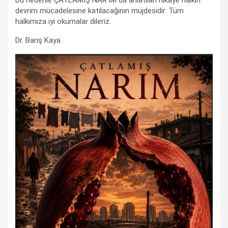
Bu nedenle ÇATLAMIŞ NAR’IM da anlatılan hikaye halkın
devrim mücadelesine katılacağının müjdesidir. Tüm
halkımıza iyi okumalar dileriz.
Dr. Barış Kaya