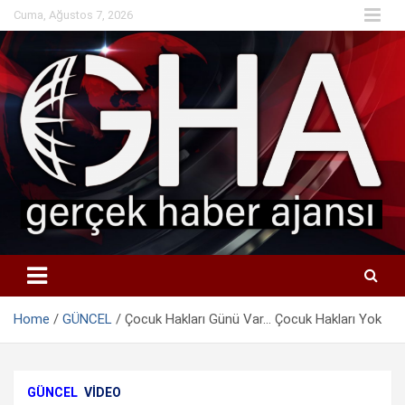
Skip
Cuma, Ağustos 7, 2026
to
content
Home
GÜNCEL
Çocuk Hakları Günü Var… Çocuk Hakları Yok
GÜNCEL
VIDEO