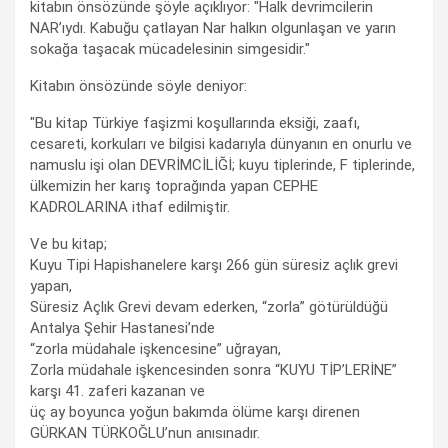
kitabın önsözünde şöyle açıklıyor: "Halk devrimcilerin
NAR’ıydı. Kabuğu çatlayan Nar halkın olgunlaşan ve yarın
sokağa taşacak mücadelesinin simgesidir."
Kitabın önsözünde söyle deniyor:
"Bu kitap Türkiye faşizmi koşullarında eksiği, zaafı,
cesareti, korkuları ve bilgisi kadarıyla dünyanın en onurlu ve
namuslu işi olan DEVRİMCİLİĞİ; kuyu tiplerinde, F tiplerinde,
ülkemizin her karış toprağında yapan CEPHE
KADROLARINA ithaf edilmiştir.
Ve bu kitap;
Kuyu Tipi Hapishanelere karşı 266 gün süresiz açlık grevi
yapan,
Süresiz Açlık Grevi devam ederken, “zorla” götürüldüğü
Antalya Şehir Hastanesi’nde
“zorla müdahale işkencesine” uğrayan,
Zorla müdahale işkencesinden sonra “KUYU TİP’LERİNE”
karşı 41. zaferi kazanan ve
üç ay boyunca yoğun bakımda ölüme karşı direnen
GÜRKAN TÜRKOĞLU’nun anısınadır.