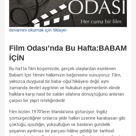
devamını okumak için tıklayın
Film Odası’nda Bu Hafta:BABAM
İÇİN
Bu hafta film köşemizde, gerçek olaylardan esinlenen
Babam İçin filmini halkımızın beğenisine sunuyoruz. Film,
yalnızca duygusal bir baba-oğul hikâyesi değil; aynı
zamanda devlet aygıtının ve hukukun egemenlerin elinde
halklara karşı nasıl bir saldırı silahına dönüştüğünü anlatan
çarpıcı bir yapıt niteliğindedir.
Film bizleri 1970'lerin İrlanda'sına götürüyor. İngiliz
sömürgeciliğinin onlarca yıldır halkın üzerine karabasan gibi
çöktüğü, işsizliğin, yoksulluğun ve baskının gündelik
yaşamın ayrılmaz bir parçası hâline geldiği bir tarihsel