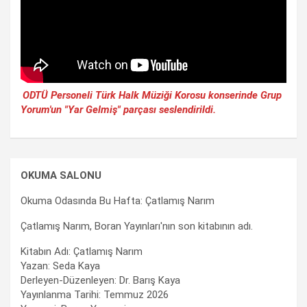
ODTÜ Personeli Türk Halk Müziği Korosu konserinde Grup
Yorum'un "Yar Gelmiş" parçası seslendirildi.
OKUMA SALONU
Okuma Odasında Bu Hafta: Çatlamış Narım
Çatlamış Narım, Boran Yayınları'nın son kitabının adı.
Kitabın Adı: Çatlamış Narım
Yazan: Seda Kaya
Derleyen-Düzenleyen: Dr. Barış Kaya
Yayınlanma Tarihi: Temmuz 2026