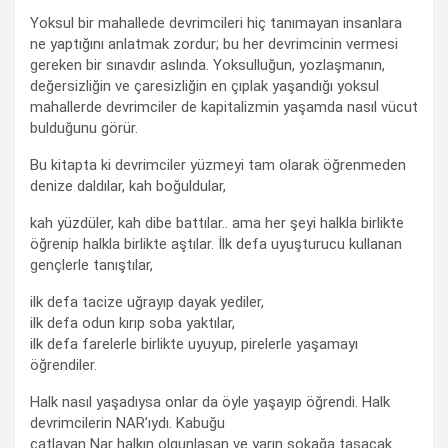
Yoksul bir mahallede devrimcileri hiç tanımayan insanlara
ne yaptığını anlatmak zordur; bu her devrimcinin vermesi
gereken bir sınavdır aslında. Yoksulluğun, yozlaşmanın,
değersizliğin ve çaresizliğin en çıplak yaşandığı yoksul
mahallerde devrimciler de kapitalizmin yaşamda nasıl vücut
bulduğunu görür.
Bu kitapta ki devrimciler yüzmeyi tam olarak öğrenmeden
denize daldılar, kah boğuldular,
kah yüzdüler, kah dibe battılar.. ama her şeyi halkla birlikte
öğrenip halkla birlikte aştılar. İlk defa uyuşturucu kullanan
gençlerle tanıştılar,
ilk defa tacize uğrayıp dayak yediler,
ilk defa odun kırıp soba yaktılar,
ilk defa farelerle birlikte uyuyup, pirelerle yaşamayı
öğrendiler.
Halk nasıl yaşadıysa onlar da öyle yaşayıp öğrendi. Halk
devrimcilerin NAR’ıydı. Kabuğu
çatlayan Nar halkın olgunlaşan ve yarın sokağa taşacak