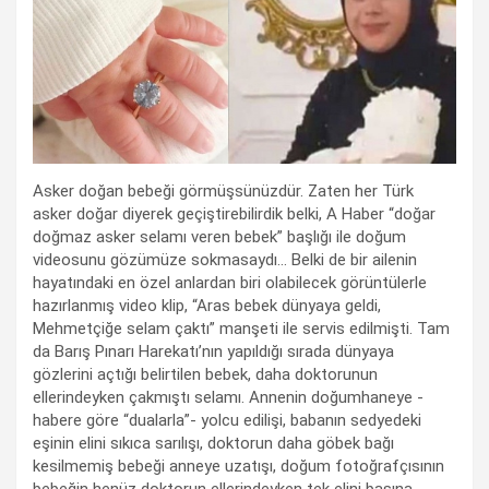
Asker doğan bebeği görmüşsünüzdür. Zaten her Türk
asker doğar diyerek geçiştirebilirdik belki, A Haber “doğar
doğmaz asker selamı veren bebek” başlığı ile doğum
videosunu gözümüze sokmasaydı… Belki de bir ailenin
hayatındaki en özel anlardan biri olabilecek görüntülerle
hazırlanmış video klip, “Aras bebek dünyaya geldi,
Mehmetçiğe selam çaktı” manşeti ile servis edilmişti. Tam
da Barış Pınarı Harekatı’nın yapıldığı sırada dünyaya
gözlerini açtığı belirtilen bebek, daha doktorunun
ellerindeyken çakmıştı selamı. Annenin doğumhaneye -
habere göre “dualarla”- yolcu edilişi, babanın sedyedeki
eşinin elini sıkıca sarılışı, doktorun daha göbek bağı
kesilmemiş bebeği anneye uzatışı, doğum fotoğrafçısının
bebeğin henüz doktorun ellerindeyken tek elini başına