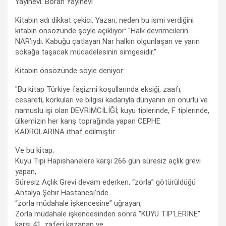
Yayınevi: Boran Yayınevi
Kitabın adı dikkat çekici. Yazarı, neden bu ismi verdiğini
kitabın önsözünde şöyle açıklıyor: "Halk devrimcilerin
NAR’ıydı. Kabuğu çatlayan Nar halkın olgunlaşan ve yarın
sokağa taşacak mücadelesinin simgesidir."
Kitabın önsözünde söyle deniyor:
"Bu kitap Türkiye faşizmi koşullarında eksiği, zaafı,
cesareti, korkuları ve bilgisi kadarıyla dünyanın en onurlu ve
namuslu işi olan DEVRİMCİLİĞİ; kuyu tiplerinde, F tiplerinde,
ülkemizin her karış toprağında yapan CEPHE
KADROLARINA ithaf edilmiştir.
Ve bu kitap;
Kuyu Tipi Hapishanelere karşı 266 gün süresiz açlık grevi
yapan,
Süresiz Açlık Grevi devam ederken, “zorla” götürüldüğü
Antalya Şehir Hastanesi’nde
“zorla müdahale işkencesine” uğrayan,
Zorla müdahale işkencesinden sonra “KUYU TİP’LERİNE”
karşı 41. zaferi kazanan ve