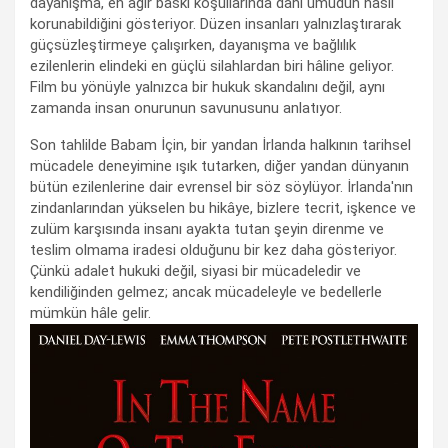
dayanışma, en ağır baskı koşullarında dahi umudun nasıl
korunabildiğini gösteriyor. Düzen insanları yalnızlaştırarak
güçsüzleştirmeye çalışırken, dayanışma ve bağlılık
ezilenlerin elindeki en güçlü silahlardan biri hâline geliyor.
Film bu yönüyle yalnızca bir hukuk skandalını değil, aynı
zamanda insan onurunun savunusunu anlatıyor.
Son tahlilde Babam İçin, bir yandan İrlanda halkının tarihsel
mücadele deneyimine ışık tutarken, diğer yandan dünyanın
bütün ezilenlerine dair evrensel bir söz söylüyor. İrlanda'nın
zindanlarından yükselen bu hikâye, bizlere tecrit, işkence ve
zulüm karşısında insanı ayakta tutan şeyin direnme ve
teslim olmama iradesi olduğunu bir kez daha gösteriyor.
Çünkü adalet hukuki değil, siyasi bir mücadeledir ve
kendiliğinden gelmez; ancak mücadeleyle ve bedellerle
mümkün hâle gelir.