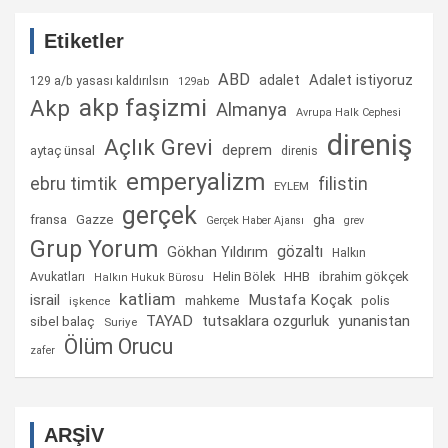
Etiketler
ABD
Adalet istiyoruz
adalet
129 a/b yasası kaldırılsın
129ab
akp faşizmi
Akp
Almanya
Avrupa Halk Cephesi
direniş
Açlık Grevi
deprem
aytaç ünsal
direnis
emperyalizm
ebru timtik
filistin
EYLEM
gerçek
fransa
gha
Gazze
Gerçek Haber Ajansı
grev
Grup Yorum
gözaltı
Gökhan Yıldırım
Halkın
Helin Bölek
HHB
ibrahim gökçek
Avukatları
Halkın Hukuk Bürosu
katliam
israil
Mustafa Koçak
mahkeme
polis
işkence
TAYAD
tutsaklara ozgurluk
yunanistan
sibel balaç
Suriye
Ölüm Orucu
zafer
ARŞİV