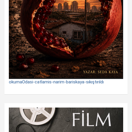
okumaOdasi-catlamis-narim-bariskaya-sıkıştırıldı