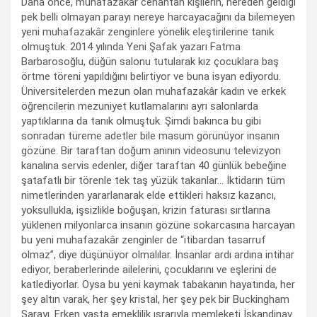
Daha önce, muhafazakâr cenahtan kişilerin, nereden geldiği
pek belli olmayan parayı nereye harcayacağını da bilemeyen
yeni muhafazakâr zenginlere yönelik eleştirilerine tanık
olmuştuk. 2014 yılında Yeni Şafak yazarı Fatma
Barbarosoğlu, düğün salonu tutularak kız çocuklara baş
örtme töreni yapıldığını belirtiyor ve buna isyan ediyordu.
Üniversitelerden mezun olan muhafazakâr kadın ve erkek
öğrencilerin mezuniyet kutlamalarını ayrı salonlarda
yaptıklarına da tanık olmuştuk. Şimdi bakınca bu gibi
sonradan türeme adetler bile masum görünüyor insanın
gözüne. Bir taraftan doğum anının videosunu televizyon
kanalına servis edenler, diğer taraftan 40 günlük bebeğine
şatafatlı bir törenle tek taş yüzük takanlar… İktidarın tüm
nimetlerinden yararlanarak elde ettikleri haksız kazancı,
yoksullukla, işsizlikle boğuşan, krizin faturası sırtlarına
yüklenen milyonlarca insanın gözüne sokarcasına harcayan
bu yeni muhafazakâr zenginler de “itibardan tasarruf
olmaz”, diye düşünüyor olmalılar. İnsanlar ardı ardına intihar
ediyor, beraberlerinde ailelerini, çocuklarını ve eşlerini de
katlediyorlar. Oysa bu yeni kaymak tabakanın hayatında, her
şey altın varak, her şey kristal, her şey pek bir Buckingham
Sarayı. Erken yaşta emeklilik ısrarıyla memleketi İskandinav