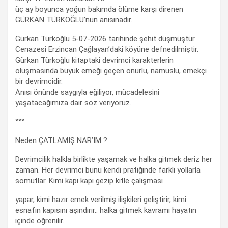
üç ay boyunca yoğun bakımda ölüme karşı direnen
GÜRKAN TÜRKOĞLU’nun anısınadır.
Gürkan Türkoğlu 5-07-2026 tarihinde şehit düşmüştür.
Cenazesi Erzincan Çağlayan’daki köyüne defnedilmiştir.
Gürkan Türkoğlu kitaptaki devrimci karakterlerin
oluşmasında büyük emeği geçen onurlu, namuslu, emekçi
bir devrimcidir.
Anısı önünde saygıyla eğiliyor, mücadelesini
yaşatacağımıza dair söz veriyoruz.
°°°
Neden ÇATLAMIŞ NAR’IM ?
Devrimcilik halkla birlikte yaşamak ve halka gitmek deriz her
zaman. Her devrimci bunu kendi pratiğinde farklı yollarla
somutlar. Kimi kapı kapı gezip kitle çalışması
yapar, kimi hazır emek verilmiş ilişkileri geliştirir, kimi
esnafın kapısını aşındırır.. halka gitmek kavramı hayatın
içinde öğrenilir.