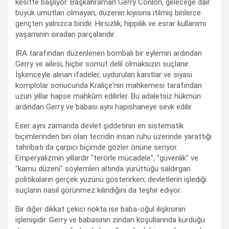
kesitte başlıyor. Başkahraman Gerry Conlon, geleceğe dair
büyük umutları olmayan, düzenin kıyısına itilmiş binlerce
gençten yalnızca biridir. Hırsızlık, hippilik ve esrar kullanımı
yaşamının sıradan parçalarıdır.
IRA tarafından düzenlenen bombalı bir eylemin ardından
Gerry ve ailesi, hiçbir somut delil olmaksızın suçlanır.
İşkenceyle alınan ifadeler, uydurulan kanıtlar ve siyasi
komplolar sonucunda Kraliçe'nin mahkemesi tarafından
uzun yıllar hapse mahkûm edilirler. Bu adaletsiz hükmün
ardından Gerry ve babası aynı hapishaneye sevk edilir.
Eser aynı zamanda devlet şiddetinin en sistematik
biçimlerinden biri olan tecridin insan ruhu üzerinde yarattığı
tahribatı da çarpıcı biçimde gözler önüne seriyor.
Emperyalizmin yıllardır "terörle mücadele", "güvenlik" ve
"kamu düzeni" söylemleri altında yürüttüğü saldırgan
politikaların gerçek yüzünü gösterirken; devletlerin işlediği
suçların nasıl görünmez kılındığını da teşhir ediyor.
Bir diğer dikkat çekici nokta ise baba-oğul ilişkisinin
işlenişidir. Gerry ve babasının zindan koşullarında kurduğu