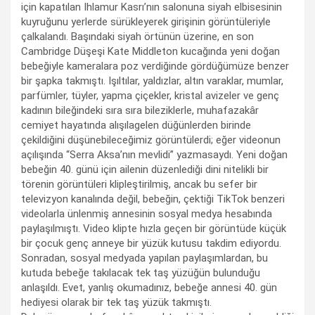
için kapatılan Ihlamur Kasrı’nın salonuna siyah elbisesinin
kuyruğunu yerlerde sürükleyerek girişinin görüntüleriyle
çalkalandı. Başındaki siyah örtünün üzerine, en son
Cambridge Düşeşi Kate Middleton kucağında yeni doğan
bebeğiyle kameralara poz verdiğinde gördüğümüze benzer
bir şapka takmıştı. Işıltılar, yaldızlar, altın varaklar, mumlar,
parfümler, tüyler, yapma çiçekler, kristal avizeler ve genç
kadının bileğindeki sıra sıra bileziklerle, muhafazakâr
cemiyet hayatında alışılagelen düğünlerden birinde
çekildiğini düşünebileceğimiz görüntülerdi; eğer videonun
açılışında “Serra Aksa’nın mevlidi” yazmasaydı. Yeni doğan
bebeğin 40. günü için ailenin düzenlediği dini nitelikli bir
törenin görüntüleri klipleştirilmiş, ancak bu sefer bir
televizyon kanalında değil, bebeğin, çektiği TikTok benzeri
videolarla ünlenmiş annesinin sosyal medya hesabında
paylaşılmıştı. Video klipte hızla geçen bir görüntüde küçük
bir çocuk genç anneye bir yüzük kutusu takdim ediyordu.
Sonradan, sosyal medyada yapılan paylaşımlardan, bu
kutuda bebeğe takılacak tek taş yüzüğün bulunduğu
anlaşıldı. Evet, yanlış okumadınız, bebeğe annesi 40. gün
hediyesi olarak bir tek taş yüzük takmıştı.