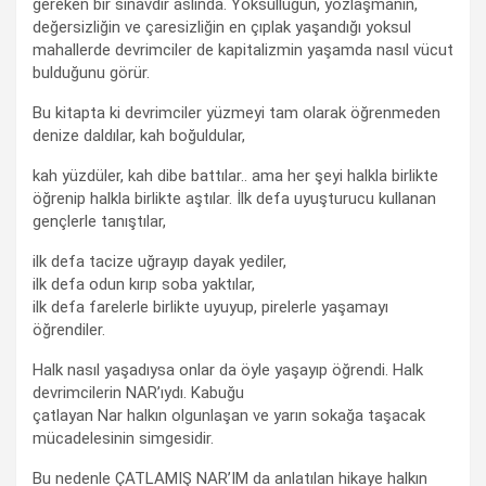
gereken bir sınavdır aslında. Yoksulluğun, yozlaşmanın,
değersizliğin ve çaresizliğin en çıplak yaşandığı yoksul
mahallerde devrimciler de kapitalizmin yaşamda nasıl vücut
bulduğunu görür.
Bu kitapta ki devrimciler yüzmeyi tam olarak öğrenmeden
denize daldılar, kah boğuldular,
kah yüzdüler, kah dibe battılar.. ama her şeyi halkla birlikte
öğrenip halkla birlikte aştılar. İlk defa uyuşturucu kullanan
gençlerle tanıştılar,
ilk defa tacize uğrayıp dayak yediler,
ilk defa odun kırıp soba yaktılar,
ilk defa farelerle birlikte uyuyup, pirelerle yaşamayı
öğrendiler.
Halk nasıl yaşadıysa onlar da öyle yaşayıp öğrendi. Halk
devrimcilerin NAR’ıydı. Kabuğu
çatlayan Nar halkın olgunlaşan ve yarın sokağa taşacak
mücadelesinin simgesidir.
Bu nedenle ÇATLAMIŞ NAR’IM da anlatılan hikaye halkın