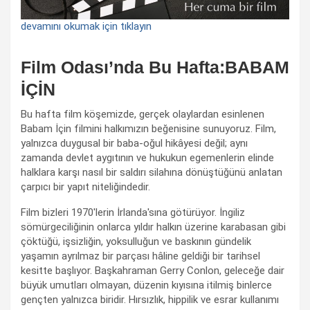
devamını okumak için tıklayın
Film Odası’nda Bu Hafta:BABAM
İÇİN
Bu hafta film köşemizde, gerçek olaylardan esinlenen
Babam İçin filmini halkımızın beğenisine sunuyoruz. Film,
yalnızca duygusal bir baba-oğul hikâyesi değil; aynı
zamanda devlet aygıtının ve hukukun egemenlerin elinde
halklara karşı nasıl bir saldırı silahına dönüştüğünü anlatan
çarpıcı bir yapıt niteliğindedir.
Film bizleri 1970'lerin İrlanda'sına götürüyor. İngiliz
sömürgeciliğinin onlarca yıldır halkın üzerine karabasan gibi
çöktüğü, işsizliğin, yoksulluğun ve baskının gündelik
yaşamın ayrılmaz bir parçası hâline geldiği bir tarihsel
kesitte başlıyor. Başkahraman Gerry Conlon, geleceğe dair
büyük umutları olmayan, düzenin kıyısına itilmiş binlerce
gençten yalnızca biridir. Hırsızlık, hippilik ve esrar kullanımı