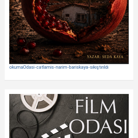
okumaOdasi-catlamis-narim-bariskaya-sıkıştırıldı