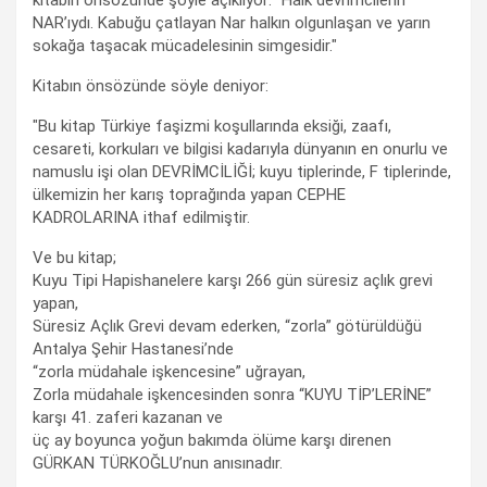
NAR’ıydı. Kabuğu çatlayan Nar halkın olgunlaşan ve yarın
sokağa taşacak mücadelesinin simgesidir."
Kitabın önsözünde söyle deniyor:
"Bu kitap Türkiye faşizmi koşullarında eksiği, zaafı,
cesareti, korkuları ve bilgisi kadarıyla dünyanın en onurlu ve
namuslu işi olan DEVRİMCİLİĞİ; kuyu tiplerinde, F tiplerinde,
ülkemizin her karış toprağında yapan CEPHE
KADROLARINA ithaf edilmiştir.
Ve bu kitap;
Kuyu Tipi Hapishanelere karşı 266 gün süresiz açlık grevi
yapan,
Süresiz Açlık Grevi devam ederken, “zorla” götürüldüğü
Antalya Şehir Hastanesi’nde
“zorla müdahale işkencesine” uğrayan,
Zorla müdahale işkencesinden sonra “KUYU TİP’LERİNE”
karşı 41. zaferi kazanan ve
üç ay boyunca yoğun bakımda ölüme karşı direnen
GÜRKAN TÜRKOĞLU’nun anısınadır.