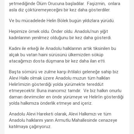
yetmediğinde Ölüm Orucuna başladılar. Faşizmin, onlara
asla diz çöktüremeyeceğini bir kez daha gösterdiler.
Ve bu mücadelede Helin Bölek bugün yıldızlara yürüdü.
Hepimize örnek oldu. Önder oldu. Anadolu’nun yiğit
kadınlarının yenilmez olduğunu bir kez daha gösterdi.
Kadını ile erkeği ile Anadolu halklarının artık tiksinilen bu
alçak bu vatan haini sürüsünü ülkemizden söküp
atacağımızı dosta düşmana bir kez daha ilan etti.
Başta sömürü ve zulme karşı ihtilalci geleneğe sahip biz
Alevi Halkı olmak üzere Anadolu muzun tüm halkları
Helin’imizin gösterdiği yolda yürümekte tereddüt
etmeyecektir. Buna inancımız tamdır. Ve biz halkın onurlu
damarı devrimciler en önde yürümeye ve Helin’in gösterdiği
yolda halkımıza önderlik etmeye and içeriz.
Anadolu Alevi Hareketi olarak, Alevi Halkımızı ve tüm
Anadolu halklarını yarın Armutlu Mahallesinde cenazeye
katılmaya çağırıyoruz.