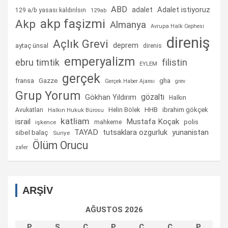
ABD
Adalet istiyoruz
adalet
129 a/b yasası kaldırılsın
129ab
akp faşizmi
Akp
Almanya
Avrupa Halk Cephesi
direniş
Açlık Grevi
deprem
aytaç ünsal
direnis
emperyalizm
ebru timtik
filistin
EYLEM
gerçek
fransa
gha
Gazze
Gerçek Haber Ajansı
grev
Grup Yorum
gözaltı
Gökhan Yıldırım
Halkın
Helin Bölek
HHB
ibrahim gökçek
Avukatları
Halkın Hukuk Bürosu
katliam
israil
Mustafa Koçak
mahkeme
polis
işkence
TAYAD
tutsaklara ozgurluk
yunanistan
sibel balaç
Suriye
Ölüm Orucu
zafer
ARŞİV
AĞUSTOS 2026
P
S
Ç
P
C
C
P