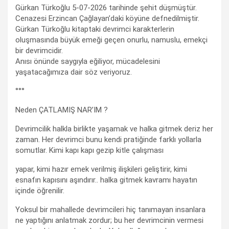
Gürkan Türkoğlu 5-07-2026 tarihinde şehit düşmüştür.
Cenazesi Erzincan Çağlayan’daki köyüne defnedilmiştir.
Gürkan Türkoğlu kitaptaki devrimci karakterlerin
oluşmasında büyük emeği geçen onurlu, namuslu, emekçi
bir devrimcidir.
Anısı önünde saygıyla eğiliyor, mücadelesini
yaşatacağımıza dair söz veriyoruz.
°°°
Neden ÇATLAMIŞ NAR’IM ?
Devrimcilik halkla birlikte yaşamak ve halka gitmek deriz her
zaman. Her devrimci bunu kendi pratiğinde farklı yollarla
somutlar. Kimi kapı kapı gezip kitle çalışması
yapar, kimi hazır emek verilmiş ilişkileri geliştirir, kimi
esnafın kapısını aşındırır.. halka gitmek kavramı hayatın
içinde öğrenilir.
Yoksul bir mahallede devrimcileri hiç tanımayan insanlara
ne yaptığını anlatmak zordur; bu her devrimcinin vermesi