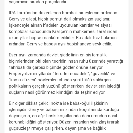
yaşamının sıradan parçalarıdır.
IRA tarafından düzenlenen bombalı bir eylemin ardından
Gerry ve ailesi, hiçbir somut delil olmaksızın suçlanır.
İşkenceyle alınan ifadeler, uydurulan kanıtlar ve siyasi
komplolar sonucunda Kraliçe'nin mahkemesi tarafından
uzun yıllar hapse mahkûm edilirler. Bu adaletsiz hükmün
ardından Gerry ve babası aynı hapishaneye sevk edilir.
Eser aynı zamanda devlet şiddetinin en sistematik
biçimlerinden biri olan tecridin insan ruhu üzerinde yarattığı
tahribatı da çarpıcı biçimde gözler önüne seriyor.
Emperyalizmin yıllardır "terörle mücadele", "güvenlik" ve
"kamu düzeni" söylemleri altında yürüttüğü saldırgan
politikaların gerçek yüzünü gösterirken; devletlerin işlediği
suçların nasıl görünmez kılındığını da teşhir ediyor.
Bir diğer dikkat çekici nokta ise baba-oğul ilişkisinin
işlenişidir. Gerry ve babasının zindan koşullarında kurduğu
dayanışma, en ağır baskı koşullarında dahi umudun nasıl
korunabildiğini gösteriyor. Düzen insanları yalnızlaştırarak
güçsüzleştirmeye çalışırken, dayanışma ve bağlılık