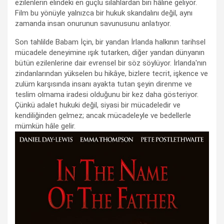
ezilenlerin elindeki en güçlü silahlardan biri hâline geliyor.
Film bu yönüyle yalnızca bir hukuk skandalını değil, aynı
zamanda insan onurunun savunusunu anlatıyor.
Son tahlilde Babam İçin, bir yandan İrlanda halkının tarihsel
mücadele deneyimine ışık tutarken, diğer yandan dünyanın
bütün ezilenlerine dair evrensel bir söz söylüyor. İrlanda'nın
zindanlarından yükselen bu hikâye, bizlere tecrit, işkence ve
zulüm karşısında insanı ayakta tutan şeyin direnme ve
teslim olmama iradesi olduğunu bir kez daha gösteriyor.
Çünkü adalet hukuki değil, siyasi bir mücadeledir ve
kendiliğinden gelmez; ancak mücadeleyle ve bedellerle
mümkün hâle gelir.