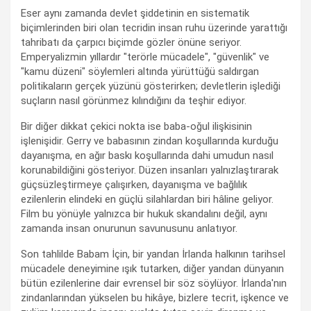
Eser aynı zamanda devlet şiddetinin en sistematik
biçimlerinden biri olan tecridin insan ruhu üzerinde yarattığı
tahribatı da çarpıcı biçimde gözler önüne seriyor.
Emperyalizmin yıllardır "terörle mücadele", "güvenlik" ve
"kamu düzeni" söylemleri altında yürüttüğü saldırgan
politikaların gerçek yüzünü gösterirken; devletlerin işlediği
suçların nasıl görünmez kılındığını da teşhir ediyor.
Bir diğer dikkat çekici nokta ise baba-oğul ilişkisinin
işlenişidir. Gerry ve babasının zindan koşullarında kurduğu
dayanışma, en ağır baskı koşullarında dahi umudun nasıl
korunabildiğini gösteriyor. Düzen insanları yalnızlaştırarak
güçsüzleştirmeye çalışırken, dayanışma ve bağlılık
ezilenlerin elindeki en güçlü silahlardan biri hâline geliyor.
Film bu yönüyle yalnızca bir hukuk skandalını değil, aynı
zamanda insan onurunun savunusunu anlatıyor.
Son tahlilde Babam İçin, bir yandan İrlanda halkının tarihsel
mücadele deneyimine ışık tutarken, diğer yandan dünyanın
bütün ezilenlerine dair evrensel bir söz söylüyor. İrlanda'nın
zindanlarından yükselen bu hikâye, bizlere tecrit, işkence ve