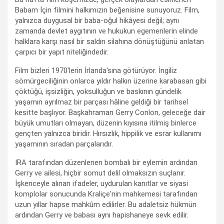
Babam İçin filmini halkımızın beğenisine sunuyoruz. Film,
yalnızca duygusal bir baba-oğul hikâyesi değil; aynı
zamanda devlet aygıtının ve hukukun egemenlerin elinde
halklara karşı nasıl bir saldırı silahına dönüştüğünü anlatan
çarpıcı bir yapıt niteliğindedir.
Film bizleri 1970'lerin İrlanda'sına götürüyor. İngiliz
sömürgeciliğinin onlarca yıldır halkın üzerine karabasan gibi
çöktüğü, işsizliğin, yoksulluğun ve baskının gündelik
yaşamın ayrılmaz bir parçası hâline geldiği bir tarihsel
kesitte başlıyor. Başkahraman Gerry Conlon, geleceğe dair
büyük umutları olmayan, düzenin kıyısına itilmiş binlerce
gençten yalnızca biridir. Hırsızlık, hippilik ve esrar kullanımı
yaşamının sıradan parçalarıdır.
IRA tarafından düzenlenen bombalı bir eylemin ardından
Gerry ve ailesi, hiçbir somut delil olmaksızın suçlanır.
İşkenceyle alınan ifadeler, uydurulan kanıtlar ve siyasi
komplolar sonucunda Kraliçe'nin mahkemesi tarafından
uzun yıllar hapse mahkûm edilirler. Bu adaletsiz hükmün
ardından Gerry ve babası aynı hapishaneye sevk edilir.