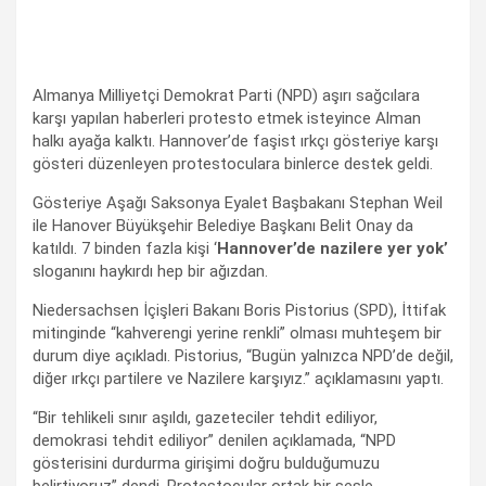
Almanya Milliyetçi Demokrat Parti (NPD) aşırı sağcılara
karşı yapılan haberleri protesto etmek isteyince Alman
halkı ayağa kalktı. Hannover’de faşist ırkçı gösteriye karşı
gösteri düzenleyen protestoculara binlerce destek geldi.
Gösteriye Aşağı Saksonya Eyalet Başbakanı Stephan Weil
ile Hanover Büyükşehir Belediye Başkanı Belit Onay da
katıldı. 7 binden fazla kişi ‘
Hannover’de nazilere yer yok’
sloganını haykırdı hep bir ağızdan.
Niedersachsen İçişleri Bakanı Boris Pistorius (SPD), İttifak
mitinginde “kahverengi yerine renkli” olması muhteşem bir
durum diye açıkladı. Pistorius, “Bugün yalnızca NPD’de değil,
diğer ırkçı partilere ve Nazilere karşıyız.” açıklamasını yaptı.
“Bir tehlikeli sınır aşıldı, gazeteciler tehdit ediliyor,
demokrasi tehdit ediliyor” denilen açıklamada, “NPD
gösterisini durdurma girişimi doğru bulduğumuzu
belirtiyoruz” dendi. Protestocular ortak bir sesle