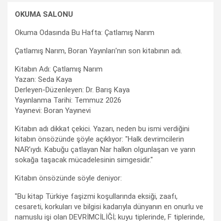
OKUMA SALONU
Okuma Odasında Bu Hafta: Çatlamış Narım
Çatlamış Narım, Boran Yayınları'nın son kitabının adı.
Kitabın Adı: Çatlamış Narım
Yazan: Seda Kaya
Derleyen-Düzenleyen: Dr. Barış Kaya
Yayınlanma Tarihi: Temmuz 2026
Yayınevi: Boran Yayınevi
Kitabın adı dikkat çekici. Yazarı, neden bu ismi verdiğini
kitabın önsözünde şöyle açıklıyor: "Halk devrimcilerin
NAR’ıydı. Kabuğu çatlayan Nar halkın olgunlaşan ve yarın
sokağa taşacak mücadelesinin simgesidir."
Kitabın önsözünde söyle deniyor:
"Bu kitap Türkiye faşizmi koşullarında eksiği, zaafı,
cesareti, korkuları ve bilgisi kadarıyla dünyanın en onurlu ve
namuslu işi olan DEVRİMCİLİĞİ; kuyu tiplerinde, F tiplerinde,