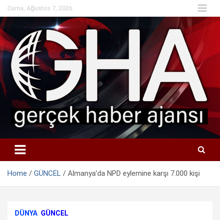
Skip
Cuma, Ağustos 7, 2026
to
content
Home
GÜNCEL
Almanya’da NPD eylemine karşı 7.000 kişi
DÜNYA
GÜNCEL