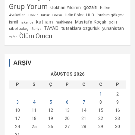
Grup Yorum
gözaltı
Gökhan Yıldırım
Halkın
Helin Bölek
HHB
ibrahim gökçek
Avukatları
Halkın Hukuk Bürosu
katliam
israil
Mustafa Koçak
mahkeme
polis
işkence
TAYAD
tutsaklara ozgurluk
yunanistan
sibel balaç
Suriye
Ölüm Orucu
zafer
ARŞİV
AĞUSTOS 2026
P
S
Ç
P
C
C
P
1
2
3
4
5
6
7
8
9
10
11
12
13
14
15
16
17
18
19
20
21
22
23
24
25
26
27
28
29
30
31