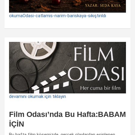
okumaOdasi-catlamis-narim-bariskaya-sıkıştırıldı
devamını okumak için tıklayın
Film Odası’nda Bu Hafta:BABAM
İÇİN
Bu hafta film köşemizde, gerçek olaylardan esinlenen