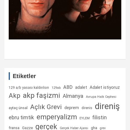
Etiketler
ABD
Adalet istiyoruz
adalet
129 a/b yasası kaldırılsın
129ab
akp faşizmi
Akp
Almanya
Avrupa Halk Cephesi
direniş
Açlık Grevi
deprem
aytaç ünsal
direnis
emperyalizm
ebru timtik
filistin
EYLEM
gerçek
fransa
gha
Gazze
Gerçek Haber Ajansı
grev