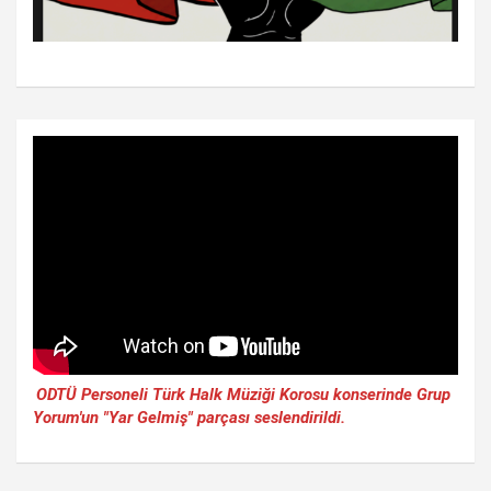
ODTÜ Personeli Türk Halk Müziği Korosu konserinde Grup
Yorum'un "Yar Gelmiş" parçası seslendirildi.