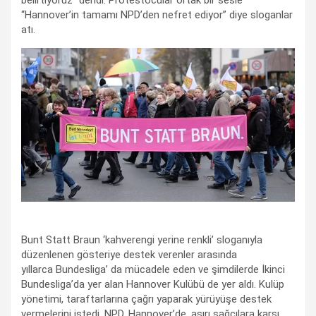
“Hannover’in tamamı NPD’den nefret ediyor” diye sloganlar
atı.
Bunt Statt Braun ‘kahverengi yerine renkli’ sloganıyla
düzenlenen gösteriye destek verenler arasında
yıllarca Bundesliga’ da mücadele eden ve şimdilerde İkinci
Bundesliga’da yer alan Hannover Kulübü de yer aldı. Kulüp
yönetimi, taraftarlarına çağrı yaparak yürüyüşe destek
vermelerini istedi. NPD, Hannover’de, aşırı sağcılara karşı