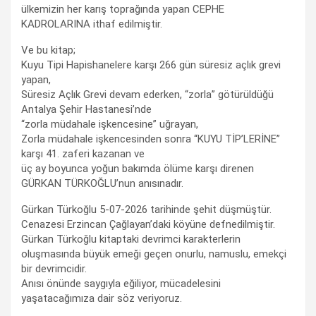
ülkemizin her karış toprağında yapan CEPHE
KADROLARINA ithaf edilmiştir.
Ve bu kitap;
Kuyu Tipi Hapishanelere karşı 266 gün süresiz açlık grevi
yapan,
Süresiz Açlık Grevi devam ederken, “zorla” götürüldüğü
Antalya Şehir Hastanesi’nde
“zorla müdahale işkencesine” uğrayan,
Zorla müdahale işkencesinden sonra “KUYU TİP’LERİNE”
karşı 41. zaferi kazanan ve
üç ay boyunca yoğun bakımda ölüme karşı direnen
GÜRKAN TÜRKOĞLU’nun anısınadır.
Gürkan Türkoğlu 5-07-2026 tarihinde şehit düşmüştür.
Cenazesi Erzincan Çağlayan’daki köyüne defnedilmiştir.
Gürkan Türkoğlu kitaptaki devrimci karakterlerin
oluşmasında büyük emeği geçen onurlu, namuslu, emekçi
bir devrimcidir.
Anısı önünde saygıyla eğiliyor, mücadelesini
yaşatacağımıza dair söz veriyoruz.