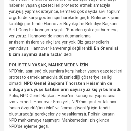
haberler yapan gazetecileri protesto etmek amacıyla
yürüyüş yapmak isteyince, kentteki çok sayıda sivil toplum
örgütü de karşı gösteri için harekete geçti. Binlerce kişinin
katıldığı gösteride Hannover Büyükşehir Belediye Başkanı
Belit Onay bir konuşma yaptı: “Buradan çok açık bir mesaj
veriyoruz. Hannover’de insan düşmanlarına,
antisemitistlere ve ırkçılara yer yok. Biz gazetecilerin
yanındayız. Hannover kahverengi değil renkli.
En önemlisi
bizim sayımız daha fazla”
dedi.
POLİSTEN YASAK, MAHKEMEDEN İZİN
NPD’nin, aşırı sağ oluşumlara karşı haber yapan gazetecileri
protesto etmek amacıyla düzenlediği gösteriye ise ilgi
olmadı.
NPD Genel Başkanı Thorsten Heise’nin de
olduğu yürüyüşe katılanların sayısı yüz kişiyi bulmadı.
Polis, NPD Genel Başkanı Heise’nin konuşma yapmasına
izin vermedi. Hannover Emniyeti, NPD’nin gösteri talebini
‘basın özgürlüğünü ihlal’ ve ‘kamu güvenliği için tehdit
oluşturacağı’ gerekçeleriyle yasaklamıştı. Polisin kararını
NPD mahkemeye taşımıştı. Mahkemeden izin çıkınca
NPD’de eyleme geçti.