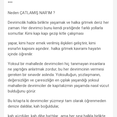
°°°
Neden ÇATLAMIŞ NAR’IM ?
Devrimcilik halkla birlikte yaşamak ve halka gitmek deriz her
zaman. Her devrimci bunu kendi pratiğinde farklı yollarla
somutlar. Kimi kapı kapı gezip kitle çalışması
yapar, kimi hazır emek verilmiş ilişkileri geliştirir, kimi
esnafın kapısını aşındırır.. halka gitmek kavramı hayatın
içinde öğrenilir.
Yoksul bir mahallede devrimcileri hiç tanımayan insanlara
ne yaptığını anlatmak zordur; bu her devrimcinin vermesi
gereken bir sınavdır aslında. Yoksulluğun, yozlaşmanın,
değersizliğin ve çaresizliğin en çıplak yaşandığı yoksul
mahallerde devrimciler de kapitalizmin yaşamda nasıl vücut
bulduğunu görür.
Bu kitapta ki devrimciler yüzmeyi tam olarak öğrenmeden
denize daldılar, kah boğuldular,
kah yüzdüler, kah dibe battılar.. ama her şeyi halkla birlikte