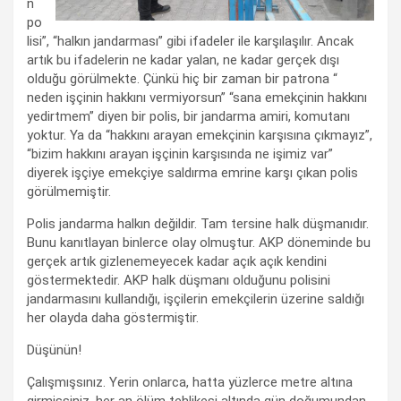
n
po
lisi”, “halkın jandarması” gibi ifadeler ile karşılaşılır. Ancak
artık bu ifadelerin ne kadar yalan, ne kadar gerçek dışı
olduğu görülmekte. Çünkü hiç bir zaman bir patrona “
neden işçinin hakkını vermiyorsun” “sana emekçinin hakkını
yedirtmem” diyen bir polis, bir jandarma amiri, komutanı
yoktur. Ya da “hakkını arayan emekçinin karşısına çıkmayız”,
“bizim hakkını arayan işçinin karşısında ne işimiz var”
diyerek işçiye emekçiye saldırma emrine karşı çıkan polis
görülmemiştir.
Polis jandarma halkın değildir. Tam tersine halk düşmanıdır.
Bunu kanıtlayan binlerce olay olmuştur. AKP döneminde bu
gerçek artık gizlenemeyecek kadar açık açık kendini
göstermektedir. AKP halk düşmanı olduğunu polisini
jandarmasını kullandığı, işçilerin emekçilerin üzerine saldığı
her olayda daha göstermiştir.
Düşünün!
Çalışmışsınız. Yerin onlarca, hatta yüzlerce metre altına
girmişsiniz, her an ölüm tehlikesi altında gün doğumundan