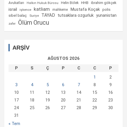
Helin Bölek
HHB
ibrahim gökçek
Avukatları
Halkın Hukuk Bürosu
katliam
israil
Mustafa Koçak
mahkeme
polis
işkence
TAYAD
tutsaklara ozgurluk
yunanistan
sibel balaç
Suriye
Ölüm Orucu
zafer
ARŞİV
AĞUSTOS 2026
P
S
Ç
P
C
C
P
1
2
3
4
5
6
7
8
9
10
11
12
13
14
15
16
17
18
19
20
21
22
23
24
25
26
27
28
29
30
31
« Tem