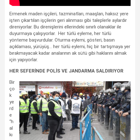
Ermenek maden işçileri, tazminatları, maaşları, haksız yere
işten çıkartılan işçilerin geri alınması gibi taleplerle aylardır
direniyorlar. Bu direnişlerini ellerindeki sınırlı olanaklar ile
duyurmaya çalışıyorlar. Her türlü eyleme, her türlü
yönteme başvurdular. Oturma eylemi, gösteri, basın
açıklaması, yürüyüş… her türlü eylemi, hiç bir tartışmaya yer
bırakmayacak kadar analarının ak sütü gibi haklarını almak
için yapıyorlar.
HER SEFERİNDE POLİS VE JANDARMA SALDIRIYOR
Bir
ço
k
ye
rd
e
“h
al
kı