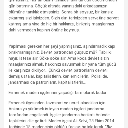
gün batımına. Göçük altında yanınızdaki arkadaşınızın
ölümüne tanıklık etmişsiniz. Sonra bir soysuz, bir kansız
çıkarmış sizi işinizden. Sizin alın terinizden servetine servet
katmış ama yine de hiç bir hakkınızı, birikmiş maaşlarınızı
dahi vermeden kapının önüne koymuş.
Yapılması gereken her şeyi yapmışsınız, aşındırmadık kapı
bırakmamışsınız. Devlet patrondan güçsüz mü? Tabii ki
hayır. İstese alır. Söke söke alır. Ama koca devlet sizin
maaşlarınızı almak, hakkınızı savunmak bir yana tüm gücü
ile karşınıza dikiliyor… Çünkü devlet patronların devleti
demiş ustalar, kapitalistlerin, kan emicilerin. Polisi de,
jandarması da patronların, kapitalistlerin…
Ermenek maden işçilerinin yaşadığı tam olarak budur.
Ermenek ilçesinden tazminat ve ücret alacakları için
Ankara’ya yürümek isteyen maden işçileri jandarma
tarafından engellendi. İşçiler jandarma barikatı önünde
tepkilerini dile getirdi. Maden işçisi Ali Selvi, 28 Ekim 2014
tarihinde 18 madencinin öldüğü faciayı hatırlatarak, “
Bir