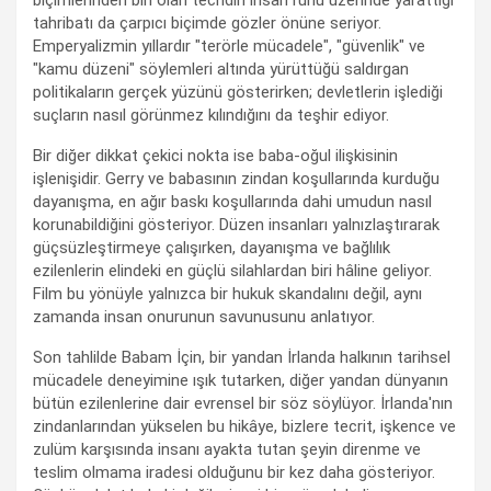
biçimlerinden biri olan tecridin insan ruhu üzerinde yarattığı
tahribatı da çarpıcı biçimde gözler önüne seriyor.
Emperyalizmin yıllardır "terörle mücadele", "güvenlik" ve
"kamu düzeni" söylemleri altında yürüttüğü saldırgan
politikaların gerçek yüzünü gösterirken; devletlerin işlediği
suçların nasıl görünmez kılındığını da teşhir ediyor.
Bir diğer dikkat çekici nokta ise baba-oğul ilişkisinin
işlenişidir. Gerry ve babasının zindan koşullarında kurduğu
dayanışma, en ağır baskı koşullarında dahi umudun nasıl
korunabildiğini gösteriyor. Düzen insanları yalnızlaştırarak
güçsüzleştirmeye çalışırken, dayanışma ve bağlılık
ezilenlerin elindeki en güçlü silahlardan biri hâline geliyor.
Film bu yönüyle yalnızca bir hukuk skandalını değil, aynı
zamanda insan onurunun savunusunu anlatıyor.
Son tahlilde Babam İçin, bir yandan İrlanda halkının tarihsel
mücadele deneyimine ışık tutarken, diğer yandan dünyanın
bütün ezilenlerine dair evrensel bir söz söylüyor. İrlanda'nın
zindanlarından yükselen bu hikâye, bizlere tecrit, işkence ve
zulüm karşısında insanı ayakta tutan şeyin direnme ve
teslim olmama iradesi olduğunu bir kez daha gösteriyor.