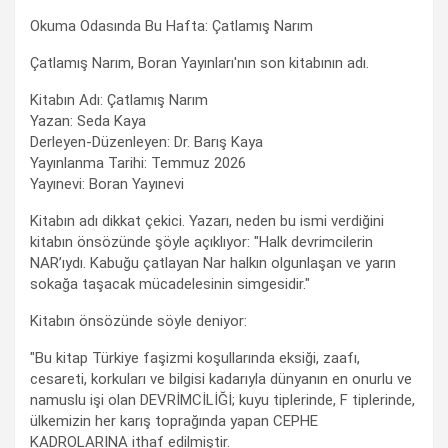
Okuma Odasında Bu Hafta: Çatlamış Narım
Çatlamış Narım, Boran Yayınları'nın son kitabının adı.
Kitabın Adı: Çatlamış Narım
Yazan: Seda Kaya
Derleyen-Düzenleyen: Dr. Barış Kaya
Yayınlanma Tarihi: Temmuz 2026
Yayınevi: Boran Yayınevi
Kitabın adı dikkat çekici. Yazarı, neden bu ismi verdiğini
kitabın önsözünde şöyle açıklıyor: "Halk devrimcilerin
NAR’ıydı. Kabuğu çatlayan Nar halkın olgunlaşan ve yarın
sokağa taşacak mücadelesinin simgesidir."
Kitabın önsözünde söyle deniyor:
"Bu kitap Türkiye faşizmi koşullarında eksiği, zaafı,
cesareti, korkuları ve bilgisi kadarıyla dünyanın en onurlu ve
namuslu işi olan DEVRİMCİLİĞİ; kuyu tiplerinde, F tiplerinde,
ülkemizin her karış toprağında yapan CEPHE
KADROLARINA ithaf edilmiştir.