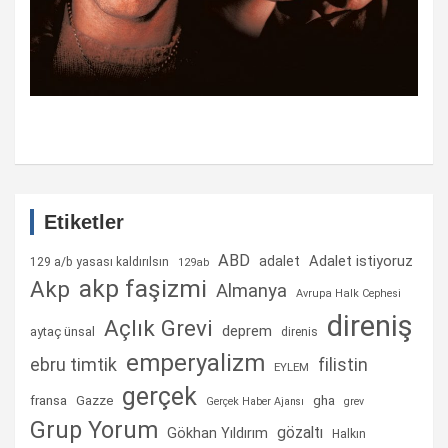
Etiketler
ABD
Adalet istiyoruz
adalet
129 a/b yasası kaldırılsın
129ab
akp faşizmi
Akp
Almanya
Avrupa Halk Cephesi
direniş
Açlık Grevi
deprem
aytaç ünsal
direnis
emperyalizm
ebru timtik
filistin
EYLEM
gerçek
fransa
gha
Gazze
Gerçek Haber Ajansı
grev
Grup Yorum
gözaltı
Gökhan Yıldırım
Halkın