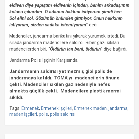
eldiven diye yapıştım eldivenin içinden, benim arkadaşımın
kolunu çıkardım. O adamın hakkını istiyorum şimdi ben.
Sol elini sol. Gözümün önünden gitmiyor.
Onun hakkının
istiyorum, sizden sadaka istemiyorum
” dedi.
Madenciler, jandarma barikatını yıkarak yürümek istedi. Bu
sırada jandarma madencilere saldırdı. Biber gazı sıkılan
madencilerden biri, “
Öldürün lan beni, öldürün
” diye bağırdı.
Jandarma Polis İşçinin Karşısında
Jandarmanın saldırısı yetmezmiş gibi polis de
jandarmaya katıldı. TOMA’yı madencilerin önüne
çekti. Madenciler sıkılan gaz nedeniyle nefes
almakta güçlük çekti. Madencilere plastik mermi
sıkıldı.
Tags:
Ermenek
,
Ermenek İşçileri
,
Ermenek maden
,
jandarma
,
maden işçileri
,
polis
,
polis saldırısı
Yazı