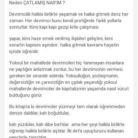
Neden ÇATLAMIŞ NAR’IM ?
Devrimcilik halkla birlikte yaşamak ve halka gitmek deriz her
zaman. Her devrimci bunu kendi pratiğinde farklı yollarla
somutlar. Kimi kapı kapı gezip kitle çalışması
yapar, kimi hazır emek verilmiş ilişkileri geliştirir, kimi
esnafın kapısını aşındırır.. halka gitmek kavramı hayatın
içinde öğrenilir.
Yoksul bir mahallede devrimcileri hiç tanımayan insanlara
ne yaptığını anlatmak zordur; bu her devrimcinin vermesi
gereken bir sınavdır aslında. Yoksulluğun, yozlaşmanın,
değersizliğin ve çaresizliğin en çıplak yaşandığı yoksul
mahallerde devrimciler de kapitalizmin yaşamda nasıl vücut
bulduğunu görür.
Bu kitapta ki devrimciler yüzmeyi tam olarak öğrenmeden
denize daldılar, kah boğuldular,
kah yüzdüler, kah dibe battılar.. ama her şeyi halkla birlikte
öğrenip halkla birlikte aştılar. İlk defa uyuşturucu kullanan
gençlerle tanıştılar,