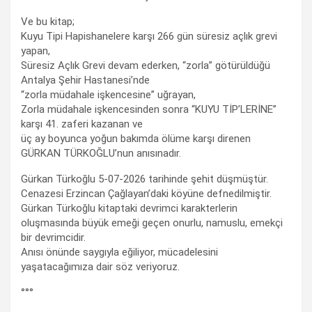
Ve bu kitap;
Kuyu Tipi Hapishanelere karşı 266 gün süresiz açlık grevi
yapan,
Süresiz Açlık Grevi devam ederken, “zorla” götürüldüğü
Antalya Şehir Hastanesi’nde
“zorla müdahale işkencesine” uğrayan,
Zorla müdahale işkencesinden sonra “KUYU TİP’LERİNE”
karşı 41. zaferi kazanan ve
üç ay boyunca yoğun bakımda ölüme karşı direnen
GÜRKAN TÜRKOĞLU’nun anısınadır.
Gürkan Türkoğlu 5-07-2026 tarihinde şehit düşmüştür.
Cenazesi Erzincan Çağlayan’daki köyüne defnedilmiştir.
Gürkan Türkoğlu kitaptaki devrimci karakterlerin
oluşmasında büyük emeği geçen onurlu, namuslu, emekçi
bir devrimcidir.
Anısı önünde saygıyla eğiliyor, mücadelesini
yaşatacağımıza dair söz veriyoruz.
°°°