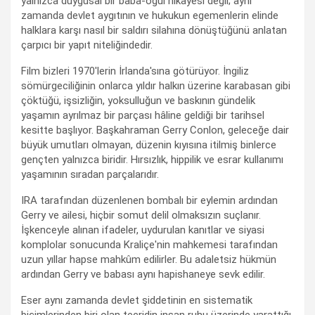
yalnızca duygusal bir baba-oğul hikâyesi değil; aynı
zamanda devlet aygıtının ve hukukun egemenlerin elinde
halklara karşı nasıl bir saldırı silahına dönüştüğünü anlatan
çarpıcı bir yapıt niteliğindedir.
Film bizleri 1970'lerin İrlanda'sına götürüyor. İngiliz
sömürgeciliğinin onlarca yıldır halkın üzerine karabasan gibi
çöktüğü, işsizliğin, yoksulluğun ve baskının gündelik
yaşamın ayrılmaz bir parçası hâline geldiği bir tarihsel
kesitte başlıyor. Başkahraman Gerry Conlon, geleceğe dair
büyük umutları olmayan, düzenin kıyısına itilmiş binlerce
gençten yalnızca biridir. Hırsızlık, hippilik ve esrar kullanımı
yaşamının sıradan parçalarıdır.
IRA tarafından düzenlenen bombalı bir eylemin ardından
Gerry ve ailesi, hiçbir somut delil olmaksızın suçlanır.
İşkenceyle alınan ifadeler, uydurulan kanıtlar ve siyasi
komplolar sonucunda Kraliçe'nin mahkemesi tarafından
uzun yıllar hapse mahkûm edilirler. Bu adaletsiz hükmün
ardından Gerry ve babası aynı hapishaneye sevk edilir.
Eser aynı zamanda devlet şiddetinin en sistematik