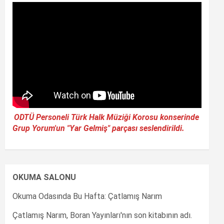
ODTÜ Personeli Türk Halk Müziği Korosu konserinde
Grup Yorum'un "Yar Gelmiş" parçası seslendirildi.
OKUMA SALONU
Okuma Odasında Bu Hafta: Çatlamış Narım
Çatlamış Narım, Boran Yayınları'nın son kitabının adı.