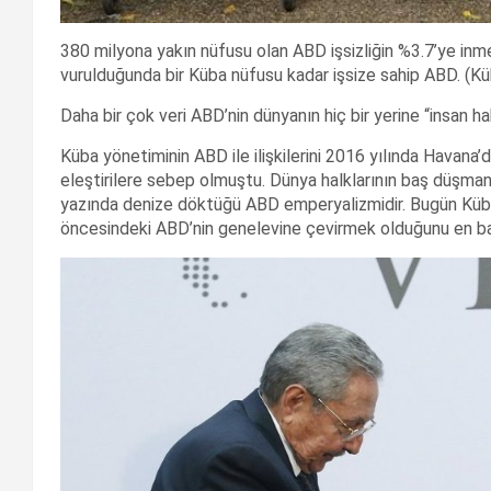
380 milyona yakın nüfusu olan ABD işsizliğin %3.7’ye inm
vurulduğunda bir Küba nüfusu kadar işsize sahip ABD. (Küb
Daha bir çok veri ABD’nin dünyanın hiç bir yerine “insan h
Küba yönetiminin ABD ile ilişkilerini 2016 yılında Havan
eleştirilere sebep olmuştu. Dünya halklarının baş düşm
yazında denize döktüğü ABD emperyalizmidir. Bugün Küba il
öncesindeki ABD’nin genelevine çevirmek olduğunu en b