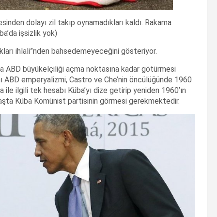
esinden dolayı zil takıp oynamadıkları kaldı. Rakama
a’da işsizlik yok)
akları ihlali”nden bahsedemeyeceğini gösteriyor.
a’da ABD büyükelçiliği açma noktasına kadar götürmesi
anı ABD emperyalizmi, Castro ve Che’nin öncülüğünde 1960
e ilgili tek hesabı Küba’yı dize getirip yeniden 1960’ın
aşta Küba Komünist partisinin görmesi gerekmektedir.