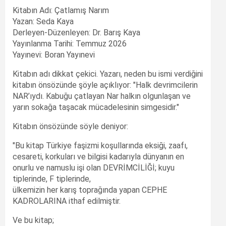
Kitabın Adı: Çatlamış Narım
Yazan: Seda Kaya
Derleyen-Düzenleyen: Dr. Barış Kaya
Yayınlanma Tarihi: Temmuz 2026
Yayınevi: Boran Yayınevi
Kitabın adı dikkat çekici. Yazarı, neden bu ismi verdiğini
kitabın önsözünde şöyle açıklıyor: "Halk devrimcilerin
NAR’ıydı. Kabuğu çatlayan Nar halkın olgunlaşan ve
yarın sokağa taşacak mücadelesinin simgesidir."
Kitabın önsözünde söyle deniyor:
"Bu kitap Türkiye faşizmi koşullarında eksiği, zaafı,
cesareti, korkuları ve bilgisi kadarıyla dünyanın en
onurlu ve namuslu işi olan DEVRİMCİLİĞİ; kuyu
tiplerinde, F tiplerinde,
ülkemizin her karış toprağında yapan CEPHE
KADROLARINA ithaf edilmiştir.
Ve bu kitap;