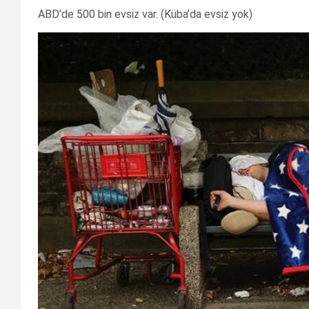
ABD’de 500 bin evsiz var. (Küba’da evsiz yok)