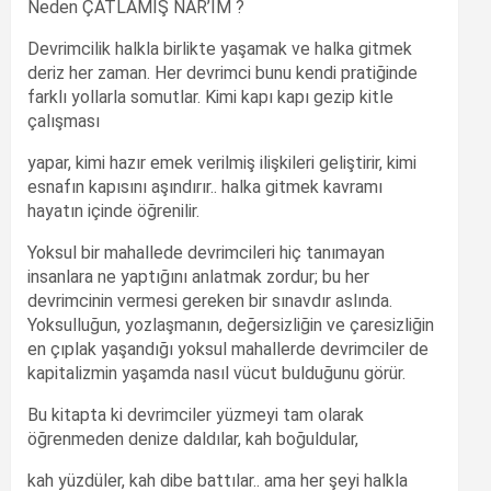
Neden ÇATLAMIŞ NAR’IM ?
Devrimcilik halkla birlikte yaşamak ve halka gitmek
deriz her zaman. Her devrimci bunu kendi pratiğinde
farklı yollarla somutlar. Kimi kapı kapı gezip kitle
çalışması
yapar, kimi hazır emek verilmiş ilişkileri geliştirir, kimi
esnafın kapısını aşındırır.. halka gitmek kavramı
hayatın içinde öğrenilir.
Yoksul bir mahallede devrimcileri hiç tanımayan
insanlara ne yaptığını anlatmak zordur; bu her
devrimcinin vermesi gereken bir sınavdır aslında.
Yoksulluğun, yozlaşmanın, değersizliğin ve çaresizliğin
en çıplak yaşandığı yoksul mahallerde devrimciler de
kapitalizmin yaşamda nasıl vücut bulduğunu görür.
Bu kitapta ki devrimciler yüzmeyi tam olarak
öğrenmeden denize daldılar, kah boğuldular,
kah yüzdüler, kah dibe battılar.. ama her şeyi halkla