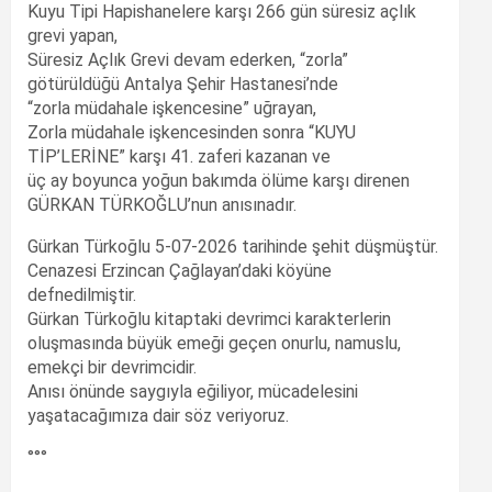
Kuyu Tipi Hapishanelere karşı 266 gün süresiz açlık
grevi yapan,
Süresiz Açlık Grevi devam ederken, “zorla”
götürüldüğü Antalya Şehir Hastanesi’nde
“zorla müdahale işkencesine” uğrayan,
Zorla müdahale işkencesinden sonra “KUYU
TİP’LERİNE” karşı 41. zaferi kazanan ve
üç ay boyunca yoğun bakımda ölüme karşı direnen
GÜRKAN TÜRKOĞLU’nun anısınadır.
Gürkan Türkoğlu 5-07-2026 tarihinde şehit düşmüştür.
Cenazesi Erzincan Çağlayan’daki köyüne
defnedilmiştir.
Gürkan Türkoğlu kitaptaki devrimci karakterlerin
oluşmasında büyük emeği geçen onurlu, namuslu,
emekçi bir devrimcidir.
Anısı önünde saygıyla eğiliyor, mücadelesini
yaşatacağımıza dair söz veriyoruz.
°°°