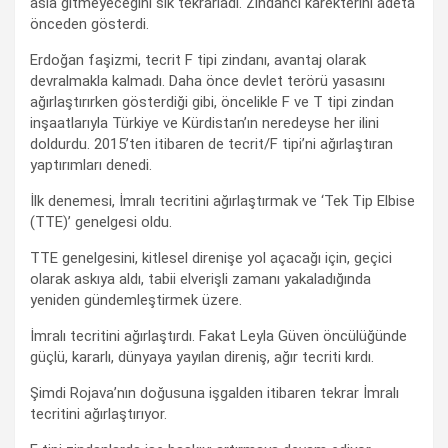
asla gitmeyeceğini sık tekrarladı. Zindancı karekterini adeta
önceden gösterdi.
Erdoğan faşizmi, tecrit F tipi zindanı, avantaj olarak
devralmakla kalmadı. Daha önce devlet terörü yasasını
ağırlaştırırken gösterdiği gibi, öncelikle F ve T tipi zindan
inşaatlarıyla Türkiye ve Kürdistan’ın neredeyse her ilini
doldurdu. 2015’ten itibaren de tecrit/F tipi’ni ağırlaştıran
yaptırımları denedi.
İlk denemesi, İmralı tecritini ağırlaştırmak ve ‘Tek Tip Elbise
(TTE)’ genelgesi oldu.
TTE genelgesini, kitlesel direnişe yol açacağı için, geçici
olarak askıya aldı, tabii elverişli zamanı yakaladığında
yeniden gündemleştirmek üzere.
İmralı tecritini ağırlaştırdı. Fakat Leyla Güven öncülüğünde
güçlü, kararlı, dünyaya yayılan direniş, ağır tecriti kırdı.
Şimdi Rojava’nın doğusuna işgalden itibaren tekrar İmralı
tecritini ağırlaştırıyor.