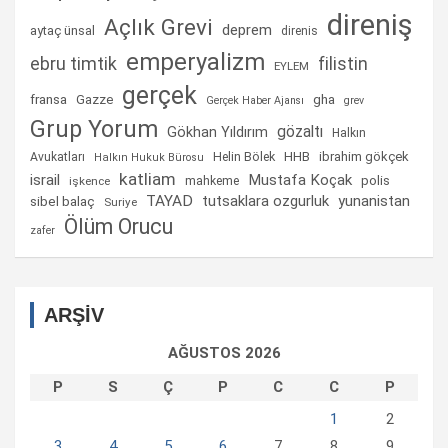
direniş
Açlık Grevi
deprem
aytaç ünsal
direnis
emperyalizm
ebru timtik
filistin
EYLEM
gerçek
fransa
gha
Gazze
Gerçek Haber Ajansı
grev
Grup Yorum
gözaltı
Gökhan Yıldırım
Halkın
Helin Bölek
HHB
ibrahim gökçek
Avukatları
Halkın Hukuk Bürosu
katliam
israil
Mustafa Koçak
mahkeme
polis
işkence
TAYAD
tutsaklara ozgurluk
yunanistan
sibel balaç
Suriye
Ölüm Orucu
zafer
ARŞİV
AĞUSTOS 2026
P
S
Ç
P
C
C
P
1
2
3
4
5
6
7
8
9