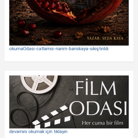
okumaOdasi-catlamis-narim-bariskaya-sıkıştırıldı
devamını okumak için tıklayın