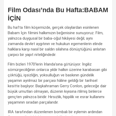
Film Odası’nda Bu Hafta:BABAM
İÇİN
Bu hafta film köşemizde, gerçek olaylardan esinlenen
Babam İçin filmini halkımızın beğenisine sunuyoruz. Film,
yalnızca duygusal bir baba-oğul hikâyesi değil; aynı
zamanda devlet aygıtının ve hukukun egemenlerin elinde
halklara karşı nasıl bir saldırı silahına dönüştüğünü anlatan
çarpıcı bir yapıt niteliğindedir.
Film bizleri 1970'lerin İrlanda'sına götürüyor. İngiliz
sömürgeciliğinin onlarca yıldır halkın üzerine karabasan gibi
çöktüğü, işsizliğin, yoksulluğun ve baskının gündelik
yaşamın ayrılmaz bir parçası hâline geldiği bir tarihsel
kesitte başlıyor. Başkahraman Gerry Conlon, geleceğe dair
büyük umutları olmayan, düzenin kıyısına itilmiş binlerce
gençten yalnızca biridir. Hırsızlık, hippilik ve esrar kullanımı
yaşamının sıradan parçalarıdır.
IRA tarafından düzenlenen bombalı bir eylemin ardından