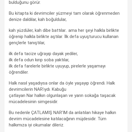
bulduğunu görür.
Bu kitapta ki devrimciler yüzmeyi tam olarak öğrenmeden
denize daldılar, kah boğuldular,
kah yüzdüler, kah dibe battılar.. ama her şeyi halkla birlikte
öğrenip halkla birlikte aştılar. İlk defa uyuşturucu kullanan
gençlerle tanıştılar,
ilk defa tacize uğrayıp dayak yediler,
ilk defa odun kırıp soba yaktılar,
ilk defa farelerle birlikte uyuyup, pirelerle yaşamayı
öğrendiler.
Halk nasıl yaşadıysa onlar da öyle yaşayıp öğrendi. Halk
devrimcilerin NAR’ıydı. Kabuğu
çatlayan Nar halkın olgunlaşan ve yarın sokağa taşacak
mücadelesinin simgesidir.
Bu nedenle ÇATLAMIŞ NAR’IM da anlatılan hikaye halkın
devrim mücadelesine katılacağının müjdesidir. Tüm
halkımıza iyi okumalar dileriz.