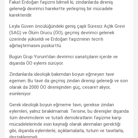
Fakat Erdoğan faşizmi bilmeli ki, zindanlarda direniş
geleneği devrimci harekette yerleşmiş bir mücadele
karekteridir.
Leyla Güven öncülüğündeki geniş çaplı Süresiz Açlık Grevi
(SAG) ve Ölüm Orucu (ÖO), geçmiş devrimci gelenek
üzerinde yükseldi ve Erdoğan faşizminin tecriti
ağırlaştırmasını püskürttü.
Bugün Grup Yorum’dan devrimci sanatçıların içerde ve
dışarıda ÖO eylemi sürüyor.
Zindanlarda ideolojik bakımdan boyun eğmeyen tavır
egemen. Bu tavır da geçmiş zindan direnişi geleneği ve son
olarak da 2000 ÖO direnişinden güç, cesaret alıyor,
esinleniyor.
Gerek ideolojik boyun eğmeme tavrı, gerekse zindan
eylemleri, yalnız bırakılmamalı. Tersine, bu direnişler dışarıda
tüm devrimcilerin ve tutarlı demokratların faşizme karşı
mücadelelerinde esin kaynağı olarak alınmaları gerektiği
gibi, dışarıda eylemlerle, açıklamalarla, tutum ve tavırlarla,
desteklenmeli.