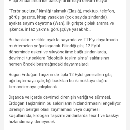
F tipi zindanlarda ise baskıyı artırmaya devam ediyor.
“Terör suçlusu” kimliği takmak (Elazığ), mektup, telefon,
görüş, gazete, kitap yasakları (çok sayıda zindanda),
ayakta sayım dayatma (Wan), ilk girişte çıplak arama ve
işkence, infaz yakma, görüşçüye yasak vb…
Bu baskılar özellikle ayakta sayımda ve TTE’yi dayatmada
muhtemelen yoğunlaşacak. Bilindiği gibi, 12 Eylül
döneminde askeri ve sıkıyönetime bağlı zindanlarda,
devrimci tutsaklara “ideolojik teslim alma” saldırısının
hemen önceki basmağındaki dayatmalardı.
Bugün Erdoğan faşizmi de tıpkı 12 Eylül generalleri gibi,
ağırlaştırmaya çalıştığı baskıları bu iki noktaya doğru
tırmandırmaya çalışılacak.
Dışarıda ve içerde devrimci direnişin varlığı ve sürmesi,
Erdoğan faşizminin bu saldırılarını hızlandırmasını engelliyor.
Direnişin belirgin olası zayıflaması veya düşmesi
koşullarında, Erdoğan faşizmi zindanlarda tecrit ve baskıyı
hızlandırmayı deneyecek.