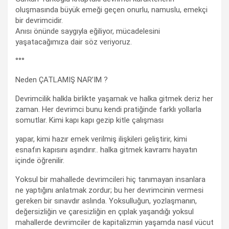
oluşmasında büyük emeği geçen onurlu, namuslu, emekçi
bir devrimcidir.
Anısı önünde saygıyla eğiliyor, mücadelesini
yaşatacağımıza dair söz veriyoruz.
°°°
Neden ÇATLAMIŞ NAR’IM ?
Devrimcilik halkla birlikte yaşamak ve halka gitmek deriz her
zaman. Her devrimci bunu kendi pratiğinde farklı yollarla
somutlar. Kimi kapı kapı gezip kitle çalışması
yapar, kimi hazır emek verilmiş ilişkileri geliştirir, kimi
esnafın kapısını aşındırır.. halka gitmek kavramı hayatın
içinde öğrenilir.
Yoksul bir mahallede devrimcileri hiç tanımayan insanlara
ne yaptığını anlatmak zordur; bu her devrimcinin vermesi
gereken bir sınavdır aslında. Yoksulluğun, yozlaşmanın,
değersizliğin ve çaresizliğin en çıplak yaşandığı yoksul
mahallerde devrimciler de kapitalizmin yaşamda nasıl vücut