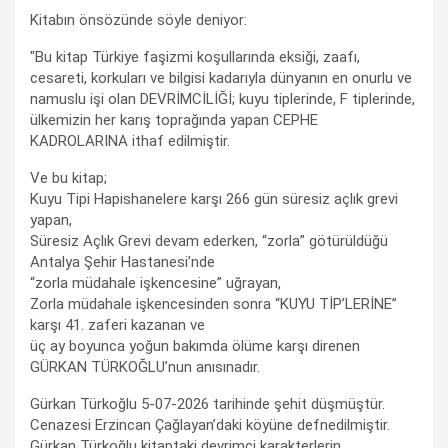
Kitabın önsözünde söyle deniyor:
"Bu kitap Türkiye faşizmi koşullarında eksiği, zaafı,
cesareti, korkuları ve bilgisi kadarıyla dünyanın en onurlu ve
namuslu işi olan DEVRİMCİLİĞİ; kuyu tiplerinde, F tiplerinde,
ülkemizin her karış toprağında yapan CEPHE
KADROLARINA ithaf edilmiştir.
Ve bu kitap;
Kuyu Tipi Hapishanelere karşı 266 gün süresiz açlık grevi
yapan,
Süresiz Açlık Grevi devam ederken, “zorla” götürüldüğü
Antalya Şehir Hastanesi’nde
“zorla müdahale işkencesine” uğrayan,
Zorla müdahale işkencesinden sonra “KUYU TİP’LERİNE”
karşı 41. zaferi kazanan ve
üç ay boyunca yoğun bakımda ölüme karşı direnen
GÜRKAN TÜRKOĞLU’nun anısınadır.
Gürkan Türkoğlu 5-07-2026 tarihinde şehit düşmüştür.
Cenazesi Erzincan Çağlayan’daki köyüne defnedilmiştir.
Gürkan Türkoğlu kitaptaki devrimci karakterlerin