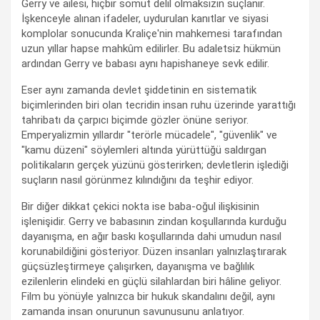
Gerry ve ailesi, hiçbir somut delil olmaksızın suçlanır.
İşkenceyle alınan ifadeler, uydurulan kanıtlar ve siyasi
komplolar sonucunda Kraliçe'nin mahkemesi tarafından
uzun yıllar hapse mahkûm edilirler. Bu adaletsiz hükmün
ardından Gerry ve babası aynı hapishaneye sevk edilir.
Eser aynı zamanda devlet şiddetinin en sistematik
biçimlerinden biri olan tecridin insan ruhu üzerinde yarattığı
tahribatı da çarpıcı biçimde gözler önüne seriyor.
Emperyalizmin yıllardır "terörle mücadele", "güvenlik" ve
"kamu düzeni" söylemleri altında yürüttüğü saldırgan
politikaların gerçek yüzünü gösterirken; devletlerin işlediği
suçların nasıl görünmez kılındığını da teşhir ediyor.
Bir diğer dikkat çekici nokta ise baba-oğul ilişkisinin
işlenişidir. Gerry ve babasının zindan koşullarında kurduğu
dayanışma, en ağır baskı koşullarında dahi umudun nasıl
korunabildiğini gösteriyor. Düzen insanları yalnızlaştırarak
güçsüzleştirmeye çalışırken, dayanışma ve bağlılık
ezilenlerin elindeki en güçlü silahlardan biri hâline geliyor.
Film bu yönüyle yalnızca bir hukuk skandalını değil, aynı
zamanda insan onurunun savunusunu anlatıyor.