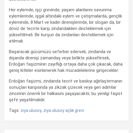
Her eylemde, işçi grevinde, yaşam alanlarını savunma
eylemlerinde, işgal altındaki eylem ve çatışmalarda, gençlik
eyleminde, 8 Mart ve kadın direnişlerinde, bir slogan da, bir
döviz de tecrite karşı zindandakileri desteklemek için
yükseltilmeli. Bir kurşun da zindanları desteklemek için
atılmalı.
Başaracak gücümüzü seferber edersek, zindanda ve
dışarıda direnişi zamandaş veya birlikte yükseltirsek,
Erdoğan faşizminin zayıflığı ortaya daha çok çıkacak, daha
geniş kitleler esinlenerek hak mücadelelerine girişecekler.
Erdoğan faşizmi, zindanda tecrit ve baskıyı ağırlaştırmanın
sonuçları karşısında ya zikzak çizecek veya geri adımlar
zincirinin önemli bir halkasını yaşayacaktır, bu yenilgi faşist
şefe yaşatılmalıdır.
Tags:
ziya ulusoy
,
ziya ulusoy açlık grevi