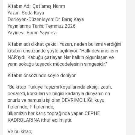
Kitabın Adı: Çatlamış Narım
Yazan: Seda Kaya
Derleyen-Düzenleyen: Dr. Barış Kaya
Yayınlanma Tarihi: Temmuz 2026
Yayınevi: Boran Yayınevi
Kitabın adı dikkat çekici. Yazarı, neden bu ismi verdiğini
kitabın önsözünde şöyle açıklıyor: "Halk devrimcilerin
NAR’ıydı. Kabuğu çatlayan Nar halkın olgunlaşan ve
yarın sokağa taşacak mücadelesinin simgesidir."
Kitabın önsözünde söyle deniyor:
"Bu kitap Türkiye faşizmi koşullarında eksiği, zaafı,
cesareti, korkuları ve bilgisi kadarıyla dünyanın en
onurlu ve namuslu işi olan DEVRİMCİLİĞİ; kuyu
tiplerinde, F tiplerinde,
ülkemizin her karış toprağında yapan CEPHE
KADROLARINA ithaf edilmiştir.
Ve bu kitap;