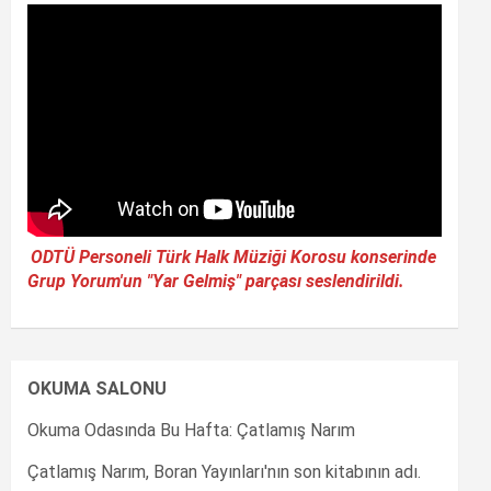
ODTÜ Personeli Türk Halk Müziği Korosu konserinde
Grup Yorum'un "Yar Gelmiş" parçası seslendirildi.
OKUMA SALONU
Okuma Odasında Bu Hafta: Çatlamış Narım
Çatlamış Narım, Boran Yayınları'nın son kitabının adı.