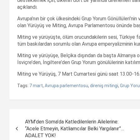
desteklemek için, ülkenin dört bir yanında direnenleri sa
açıklandı.
Avrupa’nın bir çok ülkesindeki Grup Yorum Gönüllüleri’nin
olan Yürüyüş ve Miting, Avrupa Parlamentosu önünde baş
Miting ve yürüyüşte, ölüm orucundakilerin sesi, Türkiye 
tüm baskılardan sorumlu olan Avrupa emperyalizminin ku
Miting ve yürüyüşe, Belçika dışından da başta Almanya ol
İsviçre’den, İngiltere’den Grup Yorum gönülülerinin katılım
Miting ve Yürüyüş, 7 Mart Cumartesi günü saat 13.00-16.0
Tags:
7 mart
,
Avrupa parlementosu
,
direniş mitingi
,
Grup Yor
Yazı
AYM’den Soma’da Katledilenlerin Ailelerine:
dolaşımı
“Acele Etmeyin, Katliamcılar Belki Yargılanır”…
ADALET YOK!