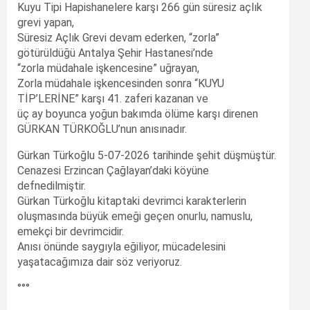
Kuyu Tipi Hapishanelere karşı 266 gün süresiz açlık
grevi yapan,
Süresiz Açlık Grevi devam ederken, “zorla”
götürüldüğü Antalya Şehir Hastanesi’nde
“zorla müdahale işkencesine” uğrayan,
Zorla müdahale işkencesinden sonra “KUYU
TİP’LERİNE” karşı 41. zaferi kazanan ve
üç ay boyunca yoğun bakımda ölüme karşı direnen
GÜRKAN TÜRKOĞLU’nun anısınadır.
Gürkan Türkoğlu 5-07-2026 tarihinde şehit düşmüştür.
Cenazesi Erzincan Çağlayan’daki köyüne
defnedilmiştir.
Gürkan Türkoğlu kitaptaki devrimci karakterlerin
oluşmasında büyük emeği geçen onurlu, namuslu,
emekçi bir devrimcidir.
Anısı önünde saygıyla eğiliyor, mücadelesini
yaşatacağımıza dair söz veriyoruz.
°°°