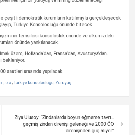
hiplenmek için bir yürüyüş ve miting düzenleneceği
 ve çeşitli demokratik kurumların katılımıyla gerçekleşecek
layıp, Türkiye Konsolosluğu önünde bitecek.
faşizminin temsilcisi konsolosluk önünde ve ülkemizdeki
rumları önünde yankılanacak.
mak üzere, Hollanda’dan, Fransa’dan, Avusturya’dan,
ı bekleniyor.
0 saatleri arasında yapılacak.
um
,
ö.o.
,
türkiye konsolosluğu
,
Yürüyüş
Ziya Ulusoy: “Zindanlarda boyun eğmeme tavrı…
geçmiş zindan direnişi geleneği ve 2000 ÖO
direnişinden güç alıyor”