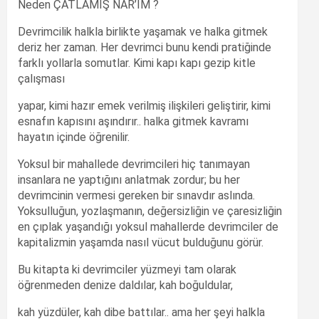
Neden ÇATLAMIŞ NAR’IM ?
Devrimcilik halkla birlikte yaşamak ve halka gitmek
deriz her zaman. Her devrimci bunu kendi pratiğinde
farklı yollarla somutlar. Kimi kapı kapı gezip kitle
çalışması
yapar, kimi hazır emek verilmiş ilişkileri geliştirir, kimi
esnafın kapısını aşındırır.. halka gitmek kavramı
hayatın içinde öğrenilir.
Yoksul bir mahallede devrimcileri hiç tanımayan
insanlara ne yaptığını anlatmak zordur; bu her
devrimcinin vermesi gereken bir sınavdır aslında.
Yoksulluğun, yozlaşmanın, değersizliğin ve çaresizliğin
en çıplak yaşandığı yoksul mahallerde devrimciler de
kapitalizmin yaşamda nasıl vücut bulduğunu görür.
Bu kitapta ki devrimciler yüzmeyi tam olarak
öğrenmeden denize daldılar, kah boğuldular,
kah yüzdüler, kah dibe battılar.. ama her şeyi halkla