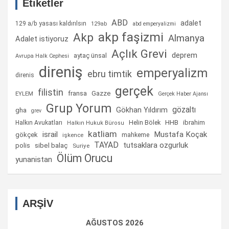
Etiketler
ABD
adalet
129 a/b yasası kaldırılsın
129ab
abd emperyalizmi
akp faşizmi
Akp
Almanya
Adalet istiyoruz
Açlık Grevi
deprem
aytaç ünsal
Avrupa Halk Cephesi
direniş
emperyalizm
ebru timtik
direnis
gerçek
filistin
fransa
Gazze
EYLEM
Gerçek Haber Ajansı
Grup Yorum
gözaltı
gha
Gökhan Yıldırım
grev
Helin Bölek
HHB
ibrahim
Halkın Avukatları
Halkın Hukuk Bürosu
katliam
israil
Mustafa Koçak
gökçek
mahkeme
işkence
TAYAD
tutsaklara ozgurluk
sibel balaç
polis
Suriye
Ölüm Orucu
yunanistan
ARŞİV
AĞUSTOS 2026