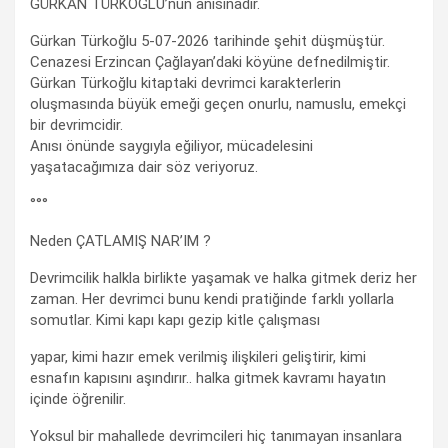
GÜRKAN TÜRKOĞLU’nun anısınadır.
Gürkan Türkoğlu 5-07-2026 tarihinde şehit düşmüştür.
Cenazesi Erzincan Çağlayan’daki köyüne defnedilmiştir.
Gürkan Türkoğlu kitaptaki devrimci karakterlerin
oluşmasında büyük emeği geçen onurlu, namuslu, emekçi
bir devrimcidir.
Anısı önünde saygıyla eğiliyor, mücadelesini
yaşatacağımıza dair söz veriyoruz.
°°°
Neden ÇATLAMIŞ NAR’IM ?
Devrimcilik halkla birlikte yaşamak ve halka gitmek deriz her
zaman. Her devrimci bunu kendi pratiğinde farklı yollarla
somutlar. Kimi kapı kapı gezip kitle çalışması
yapar, kimi hazır emek verilmiş ilişkileri geliştirir, kimi
esnafın kapısını aşındırır.. halka gitmek kavramı hayatın
içinde öğrenilir.
Yoksul bir mahallede devrimcileri hiç tanımayan insanlara