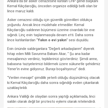
Ankara’da bir asker cenazesine katılan CHP genel başkanı
Kemal Kılıçdaroğlu, önceden organize edildiği belli olan bir
lince maruz kaldı.
Asker cenazesi olduğu için güvenlik görevlileri oldukça
yoğundu. Ancak lince müdehale etmediler. Kemal
Kılıçdaroğlu saldırının büyümesi üzerine civardaki bir eve
sığındı. Linç evin taşlanmasıyla devam etti. Daha sonra
lince katılanlardan “
Yakın o evi yakın
” sesi duyuldu.
Evin önünde saldırganlara “Değerli arkadaşlarım” diyerek
hitap eden Milli Savunma Bakanı Akar; “ Şu ana kadar
mesajlarınızı verdiniz, tepkilerinizi gösterdiniz. Şimdi anne,
babasına taziyelerimizi bildirmek üzere sükunetle şehidimiz
Yener’in evine gidiyoruz. Burayı boşaltıyoruz” dedi.
“Verilen mesajın” şimdilik yeterli olduğu düşünülmüş olacak
ki Kemal Kılıçdaroğlu daha sonra sığındığı evden çıkarılarak
uzaklaştırıldı.
Ankara Valiliği de olaydan sonra yaptığı açıklamada, linci
saldırı olarak değil bir protesto eylemi olarak nitelendirdi.