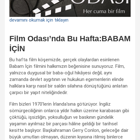
devamını okumak için tıklayın
Film Odası’nda Bu Hafta:BABAM
İÇİN
Bu hafta film köşemizde, gerçek olaylardan esinlenen
Babam İçin filmini halkımızın beğenisine sunuyoruz. Film,
yalnızca duygusal bir baba-oğul hikâyesi değil; aynı
zamanda devlet aygıtının ve hukukun egemenlerin elinde
halklara karşı nasıl bir saldırı silahına dönüştüğünü anlatan
çarpıcı bir yapıt niteliğindedir.
Film bizleri 1970'lerin İrlanda'sına götürüyor. İngiliz
sömürgeciliğinin onlarca yıldır halkın üzerine karabasan gibi
çöktüğü, işsizliğin, yoksulluğun ve baskının gündelik
yaşamın ayrılmaz bir parçası hâline geldiği bir tarihsel
kesitte başlıyor. Başkahraman Gerry Conlon, geleceğe dair
büyük umutları olmayan, düzenin kıyısına itilmiş binlerce