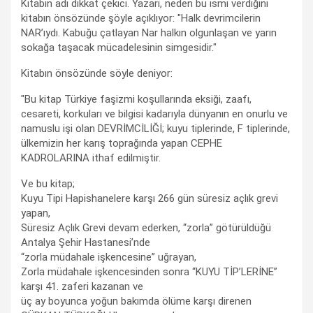
Kitabın adı dikkat çekici. Yazarı, neden bu ismi verdiğini
kitabın önsözünde şöyle açıklıyor: "Halk devrimcilerin
NAR’ıydı. Kabuğu çatlayan Nar halkın olgunlaşan ve yarın
sokağa taşacak mücadelesinin simgesidir."
Kitabın önsözünde söyle deniyor:
"Bu kitap Türkiye faşizmi koşullarında eksiği, zaafı,
cesareti, korkuları ve bilgisi kadarıyla dünyanın en onurlu ve
namuslu işi olan DEVRİMCİLİĞİ; kuyu tiplerinde, F tiplerinde,
ülkemizin her karış toprağında yapan CEPHE
KADROLARINA ithaf edilmiştir.
Ve bu kitap;
Kuyu Tipi Hapishanelere karşı 266 gün süresiz açlık grevi
yapan,
Süresiz Açlık Grevi devam ederken, “zorla” götürüldüğü
Antalya Şehir Hastanesi’nde
“zorla müdahale işkencesine” uğrayan,
Zorla müdahale işkencesinden sonra “KUYU TİP’LERİNE”
karşı 41. zaferi kazanan ve
üç ay boyunca yoğun bakımda ölüme karşı direnen