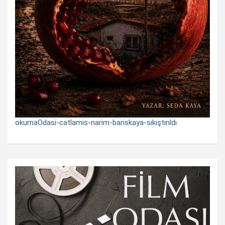
okumaOdasi-catlamis-narim-bariskaya-sıkıştırıldı