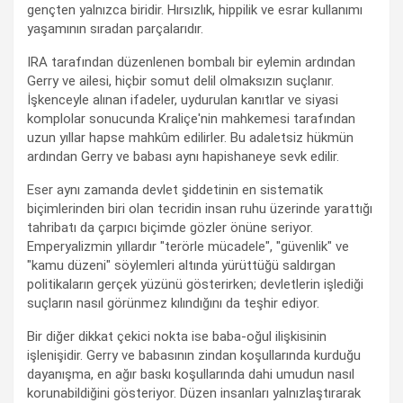
gençten yalnızca biridir. Hırsızlık, hippilik ve esrar kullanımı
yaşamının sıradan parçalarıdır.
IRA tarafından düzenlenen bombalı bir eylemin ardından
Gerry ve ailesi, hiçbir somut delil olmaksızın suçlanır.
İşkenceyle alınan ifadeler, uydurulan kanıtlar ve siyasi
komplolar sonucunda Kraliçe'nin mahkemesi tarafından
uzun yıllar hapse mahkûm edilirler. Bu adaletsiz hükmün
ardından Gerry ve babası aynı hapishaneye sevk edilir.
Eser aynı zamanda devlet şiddetinin en sistematik
biçimlerinden biri olan tecridin insan ruhu üzerinde yarattığı
tahribatı da çarpıcı biçimde gözler önüne seriyor.
Emperyalizmin yıllardır "terörle mücadele", "güvenlik" ve
"kamu düzeni" söylemleri altında yürüttüğü saldırgan
politikaların gerçek yüzünü gösterirken; devletlerin işlediği
suçların nasıl görünmez kılındığını da teşhir ediyor.
Bir diğer dikkat çekici nokta ise baba-oğul ilişkisinin
işlenişidir. Gerry ve babasının zindan koşullarında kurduğu
dayanışma, en ağır baskı koşullarında dahi umudun nasıl
korunabildiğini gösteriyor. Düzen insanları yalnızlaştırarak