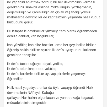
ne yaptığını anlatmak zordur; bu her devrimcinin vermesi
gereken bir sınavdır aslında. Yoksulluğun, yozlaşmanın,
değersizliğin ve çaresizliğin en çıplak yaşandığı yoksul
mahallerde devrimciler de kapitalizmin yaşamda nasıl vücut
bulduğunu görür.
Bu kitapta ki devrimciler yüzmeyi tam olarak öğrenmeden
denize daldılar, kah boğuldular,
kah yüzdüler, kah dibe battılar.. ama her şeyi halkla birlikte
öğrenip halkla birlikte aştılar. İlk defa uyuşturucu kullanan
gençlerle tanıştılar,
ilk defa tacize uğrayıp dayak yediler,
ilk defa odun kırıp soba yaktılar,
ilk defa farelerle birlikte uyuyup, pirelerle yaşamayı
öğrendiler.
Halk nasıl yaşadıysa onlar da öyle yaşayıp öğrendi. Halk
devrimcilerin NAR’ıydı. Kabuğu
çatlayan Nar halkın olgunlaşan ve yarın sokağa taşacak
mücadelesinin simgesidir.