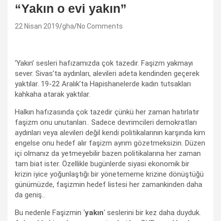
“Yakın o evi yakın”
22 Nisan 2019
gha
No Comments
‘Yakın’ sesleri hafızamızda çok tazedir. Faşizm yakmayı
sever. Sivas’ta aydınları, alevileri adeta kendinden geçerek
yaktılar. 19-22 Aralık’ta Hapishanelerde kadın tutsakları
kahkaha atarak yaktılar.
Halkın hafızasında çok tazedir çünkü her zaman hatırlatır
faşizm onu unutanları.. Sadece devrimcileri demokratları
aydınları veya alevileri değil kendi politikalarının karşında kim
engelse onu hedef alır faşizm ayrım gözetmeksizin. Düzen
içi olmanız da yetmeyebilir bazen politikalarına her zaman
tam biat ister. Özellikle bugünlerde siyasi ekonomik bir
krizin iyice yoğunlaştığı bir yönetememe krizine dönüştüğü
günümüzde, faşizmin hedef listesi her zamankinden daha
da geniş..
Bu nedenle Faşizmin ‘
yakın
‘ seslerini bir kez daha duyduk.