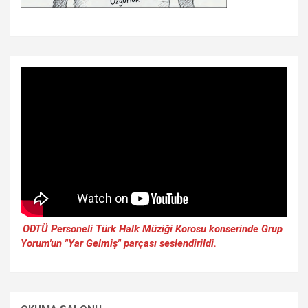
ODTÜ Personeli Türk Halk Müziği Korosu konserinde Grup
Yorum'un "Yar Gelmiş" parçası seslendirildi.