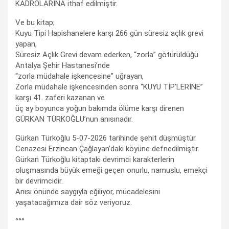
KADROLARINA ithaf edilmiştir.
Ve bu kitap;
Kuyu Tipi Hapishanelere karşı 266 gün süresiz açlık grevi
yapan,
Süresiz Açlık Grevi devam ederken, “zorla” götürüldüğü
Antalya Şehir Hastanesi’nde
“zorla müdahale işkencesine” uğrayan,
Zorla müdahale işkencesinden sonra “KUYU TİP’LERİNE”
karşı 41. zaferi kazanan ve
üç ay boyunca yoğun bakımda ölüme karşı direnen
GÜRKAN TÜRKOĞLU’nun anısınadır.
Gürkan Türkoğlu 5-07-2026 tarihinde şehit düşmüştür.
Cenazesi Erzincan Çağlayan’daki köyüne defnedilmiştir.
Gürkan Türkoğlu kitaptaki devrimci karakterlerin
oluşmasında büyük emeği geçen onurlu, namuslu, emekçi
bir devrimcidir.
Anısı önünde saygıyla eğiliyor, mücadelesini
yaşatacağımıza dair söz veriyoruz.
°°°