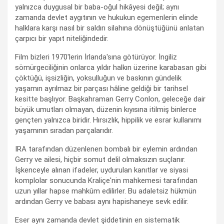
yalnızca duygusal bir baba-oğul hikâyesi değil; aynı
zamanda devlet aygıtının ve hukukun egemenlerin elinde
halklara karşı nasıl bir saldırı silahına dönüştüğünü anlatan
çarpıcı bir yapıt niteliğindedir.
Film bizleri 1970'lerin İrlanda'sına götürüyor. İngiliz
sömürgeciliğinin onlarca yıldır halkın üzerine karabasan gibi
çöktüğü, işsizliğin, yoksulluğun ve baskının gündelik
yaşamın ayrılmaz bir parçası hâline geldiği bir tarihsel
kesitte başlıyor. Başkahraman Gerry Conlon, geleceğe dair
büyük umutları olmayan, düzenin kıyısına itilmiş binlerce
gençten yalnızca biridir. Hırsızlık, hippilik ve esrar kullanımı
yaşamının sıradan parçalarıdır.
IRA tarafından düzenlenen bombalı bir eylemin ardından
Gerry ve ailesi, hiçbir somut delil olmaksızın suçlanır.
İşkenceyle alınan ifadeler, uydurulan kanıtlar ve siyasi
komplolar sonucunda Kraliçe'nin mahkemesi tarafından
uzun yıllar hapse mahkûm edilirler. Bu adaletsiz hükmün
ardından Gerry ve babası aynı hapishaneye sevk edilir.
Eser aynı zamanda devlet şiddetinin en sistematik