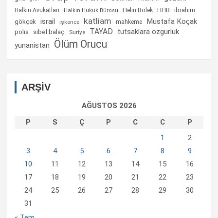
Helin Bölek
HHB
ibrahim
Halkın Avukatları
Halkın Hukuk Bürosu
katliam
israil
Mustafa Koçak
gökçek
mahkeme
işkence
TAYAD
tutsaklara ozgurluk
sibel balaç
polis
Suriye
Ölüm Orucu
yunanistan
ARŞİV
AĞUSTOS 2026
P
S
Ç
P
C
C
P
1
2
3
4
5
6
7
8
9
10
11
12
13
14
15
16
17
18
19
20
21
22
23
24
25
26
27
28
29
30
31
« Tem