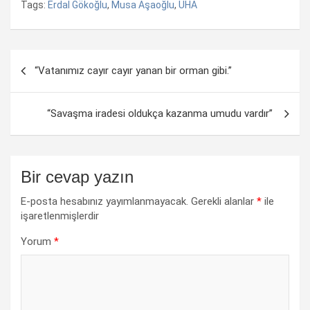
Tags:
Erdal Gökoğlu
,
Musa Aşaoğlu
,
UHA
Yazı
“Vatanımız cayır cayır yanan bir orman gibi.”
dolaşımı
“Savaşma iradesi oldukça kazanma umudu vardır”
Bir cevap yazın
E-posta hesabınız yayımlanmayacak.
Gerekli alanlar
*
ile
işaretlenmişlerdir
Yorum
*