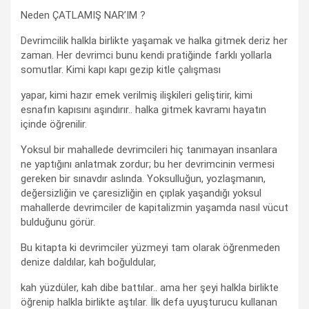
Neden ÇATLAMIŞ NAR’IM ?
Devrimcilik halkla birlikte yaşamak ve halka gitmek deriz her
zaman. Her devrimci bunu kendi pratiğinde farklı yollarla
somutlar. Kimi kapı kapı gezip kitle çalışması
yapar, kimi hazır emek verilmiş ilişkileri geliştirir, kimi
esnafın kapısını aşındırır.. halka gitmek kavramı hayatın
içinde öğrenilir.
Yoksul bir mahallede devrimcileri hiç tanımayan insanlara
ne yaptığını anlatmak zordur; bu her devrimcinin vermesi
gereken bir sınavdır aslında. Yoksulluğun, yozlaşmanın,
değersizliğin ve çaresizliğin en çıplak yaşandığı yoksul
mahallerde devrimciler de kapitalizmin yaşamda nasıl vücut
bulduğunu görür.
Bu kitapta ki devrimciler yüzmeyi tam olarak öğrenmeden
denize daldılar, kah boğuldular,
kah yüzdüler, kah dibe battılar.. ama her şeyi halkla birlikte
öğrenip halkla birlikte aştılar. İlk defa uyuşturucu kullanan