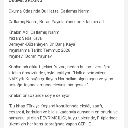
OKUMA SALONU
Okuma Odasında Bu Hafta: Çatlamış Narım
Çatlamış Narım, Boran Yayınları'nın son kitabının adı.
Kitabın Adı: Çatlamış Narım
Yazan: Seda Kaya
Derleyen-Düzenleyen: Dr. Barış Kaya
Yayınlanma Tarihi: Temmuz 2026
Yayınevi: Boran Yayınevi
Kitabın adı dikkat çekici. Yazarı, neden bu ismi verdiğini
kitabın önsözünde şöyle açıklıyor: "Halk devrimcilerin
NAR’ıydı. Kabuğu çatlayan Nar halkın olgunlaşan ve yarın
sokağa taşacak mücadelesinin simgesidir."
Kitabın önsözünde söyle deniyor:
"Bu kitap Türkiye faşizmi koşullarında eksiği, zaafı,
cesareti, korkuları ve bilgisi kadarıyla dünyanın en onurlu ve
namuslu işi olan DEVRİMCİLİĞİ; kuyu tiplerinde, F tiplerinde,
ülkemizin her karış toprağında yapan CEPHE