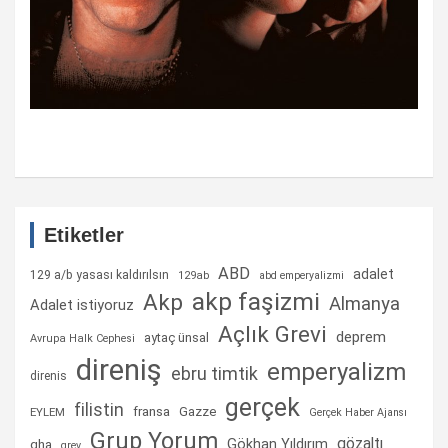
Etiketler
ABD
adalet
129 a/b yasası kaldırılsın
129ab
abd emperyalizmi
akp faşizmi
Akp
Almanya
Adalet istiyoruz
Açlık Grevi
deprem
aytaç ünsal
Avrupa Halk Cephesi
direniş
emperyalizm
ebru timtik
direnis
gerçek
filistin
fransa
Gazze
EYLEM
Gerçek Haber Ajansı
Grup Yorum
gözaltı
gha
Gökhan Yıldırım
grev