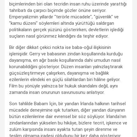
biçimlerinden biri olan tecridin insan ruhu üzerinde yarattığı
tahribatı da çarpıcı biçimde gözler önüne seriyor.
Emperyalizmin yıllardır "terörle mücadele", "güvenlik" ve
"kamu düzeni" söylemleri altında yürüttüğü saldırgan
politikaların gerçek yüzünü gösterirken; devletlerin işlediği
suçların nasıl görünmez kılındığını da teşhir ediyor.
Bir diğer dikkat çekici nokta ise baba-oğul ilişkisinin
işlenişidir. Gerry ve babasının zindan koşullarında kurduğu
dayanışma, en ağır baskı koşullarında dahi umudun nasıl
korunabildiğini gösteriyor. Düzen insanları yalnızlaştırarak
güçsüzleştirmeye çalışırken, dayanışma ve bağlılık
ezilenlerin elindeki en güçlü silahlardan biri hâline geliyor.
Film bu yönüyle yalnızca bir hukuk skandalını değil, aynı
zamanda insan onurunun savunusunu anlatıyor.
Son tahlilde Babam İçin, bir yandan İrlanda halkının tarihsel
mücadele deneyimine ışık tutarken, diğer yandan dünyanın
bütün ezilenlerine dair evrensel bir söz söylüyor. İrlanda'nın
zindanlarından yükselen bu hikâye, bizlere tecrit, işkence ve
zulüm karşısında insanı ayakta tutan şeyin direnme ve
teslim olmama iradesi olduğunu bir kez daha gösteriyor.