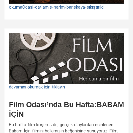
okumaOdasi-catlamis-narim-bariskaya-sıkıştırıldı
devamını okumak için tıklayın
Film Odası’nda Bu Hafta:BABAM
İÇİN
Bu hafta film köşemizde, gerçek olaylardan esinlenen
Babam İçin filmini halkımızın beğenisine sunuyoruz. Film,