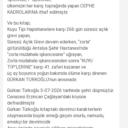
ülkemizin her karış toprağında yapan CEPHE
KADROLARINA ithaf edilmiştir.
Ve bu kitap;
Kuyu Tipi Hapishanelere karşı 266 gün süresiz açlık
grevi yapan,
Süresiz Açlık Grevi devam ederken, “zorla”
götürüldüğü Antalya Şehir Hastanesi’nde
“zorla müdahale işkencesine” uğrayan,
Zorla müdahale işkencesinden sonra “KUYU
TİP’LERİNE” karşı 41. zaferi kazanan ve
üç ay boyunca yoğun bakımda ölüme karşı direnen
GÜRKAN TÜRKOĞLU’nun anısınadır.
Gürkan Türkoğlu 5-07-2026 tarihinde şehit düşmüştür.
Cenazesi Erzincan Çağlayan’daki köyüne
defnedilmiştir.
Gürkan Türkoğlu kitaptaki devrimci karakterlerin
oluşmasında büyük emeği geçen onurlu, namuslu,
emekçi bir devrimcidir.