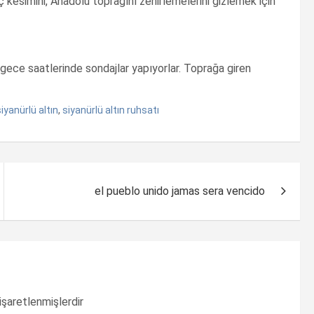
 kesimini, Anadolu toprağını zehirlemelerini gizlemek için
 gece saatlerinde sondajlar yapıyorlar. Toprağa giren
iyanürlü altın
,
siyanürlü altın ruhsatı
el pueblo unido jamas sera vencido
 işaretlenmişlerdir