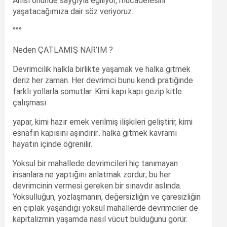
Anısı önünde saygıyla eğiliyor, mücadelesini
yaşatacağımıza dair söz veriyoruz.
°°°
Neden ÇATLAMIŞ NAR’IM ?
Devrimcilik halkla birlikte yaşamak ve halka gitmek
deriz her zaman. Her devrimci bunu kendi pratiğinde
farklı yollarla somutlar. Kimi kapı kapı gezip kitle
çalışması
yapar, kimi hazır emek verilmiş ilişkileri geliştirir, kimi
esnafın kapısını aşındırır.. halka gitmek kavramı
hayatın içinde öğrenilir.
Yoksul bir mahallede devrimcileri hiç tanımayan
insanlara ne yaptığını anlatmak zordur; bu her
devrimcinin vermesi gereken bir sınavdır aslında.
Yoksulluğun, yozlaşmanın, değersizliğin ve çaresizliğin
en çıplak yaşandığı yoksul mahallerde devrimciler de
kapitalizmin yaşamda nasıl vücut bulduğunu görür.