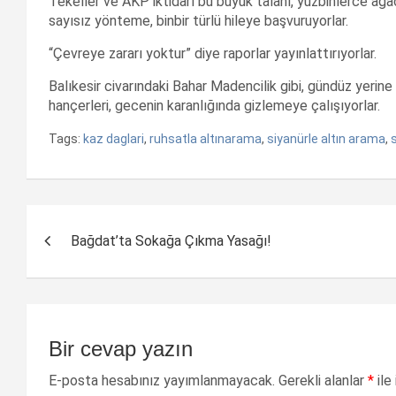
Tekeller ve AKP iktidarı bu büyük talanı, yüzbinlerce ağaç
sayısız yönteme, binbir türlü hileye başvuruyorlar.
“Çevreye zararı yoktur” diye raporlar yayınlattırıyorlar.
Balıkesir civarındaki Bahar Madencilik gibi, gündüz yerine
hançerleri, gecenin karanlığında gizlemeye çalışıyorlar.
Tags:
kaz daglari
,
ruhsatla altınarama
,
siyanürle altın arama
,
s
Yazı
Bağdat’ta Sokağa Çıkma Yasağı!
dolaşımı
Bir cevap yazın
E-posta hesabınız yayımlanmayacak.
Gerekli alanlar
*
ile