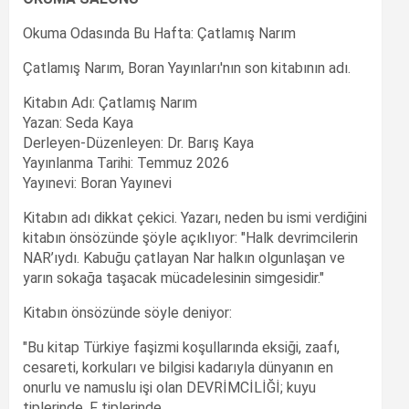
Okuma Odasında Bu Hafta: Çatlamış Narım
Çatlamış Narım, Boran Yayınları'nın son kitabının adı.
Kitabın Adı: Çatlamış Narım
Yazan: Seda Kaya
Derleyen-Düzenleyen: Dr. Barış Kaya
Yayınlanma Tarihi: Temmuz 2026
Yayınevi: Boran Yayınevi
Kitabın adı dikkat çekici. Yazarı, neden bu ismi verdiğini
kitabın önsözünde şöyle açıklıyor: "Halk devrimcilerin
NAR’ıydı. Kabuğu çatlayan Nar halkın olgunlaşan ve
yarın sokağa taşacak mücadelesinin simgesidir."
Kitabın önsözünde söyle deniyor:
"Bu kitap Türkiye faşizmi koşullarında eksiği, zaafı,
cesareti, korkuları ve bilgisi kadarıyla dünyanın en
onurlu ve namuslu işi olan DEVRİMCİLİĞİ; kuyu
tiplerinde, F tiplerinde,