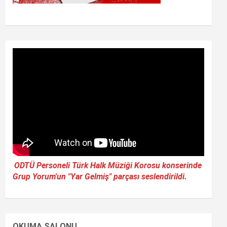
ODTÜ Personeli Türk Halk Müziği Korosu konserinde
Grup Yorum'un "Yar Gelmiş" parçası seslendirildi.
OKUMA SALONU