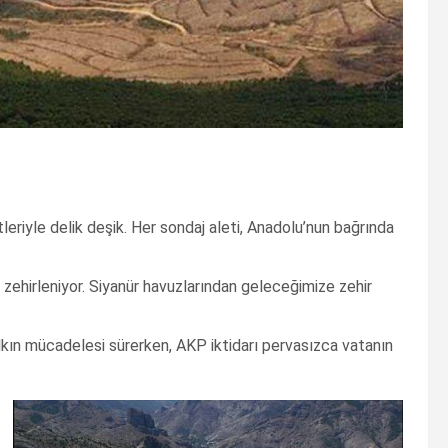
tleriyle delik deşik. Her sondaj aleti, Anadolu’nun bağrında
la zehirleniyor. Siyanür havuzlarından geleceğimize zehir
lkın mücadelesi sürerken, AKP iktidarı pervasızca vatanın