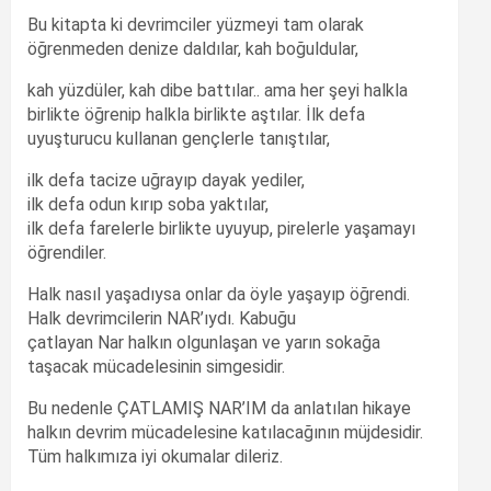
Bu kitapta ki devrimciler yüzmeyi tam olarak
öğrenmeden denize daldılar, kah boğuldular,
kah yüzdüler, kah dibe battılar.. ama her şeyi halkla
birlikte öğrenip halkla birlikte aştılar. İlk defa
uyuşturucu kullanan gençlerle tanıştılar,
ilk defa tacize uğrayıp dayak yediler,
ilk defa odun kırıp soba yaktılar,
ilk defa farelerle birlikte uyuyup, pirelerle yaşamayı
öğrendiler.
Halk nasıl yaşadıysa onlar da öyle yaşayıp öğrendi.
Halk devrimcilerin NAR’ıydı. Kabuğu
çatlayan Nar halkın olgunlaşan ve yarın sokağa
taşacak mücadelesinin simgesidir.
Bu nedenle ÇATLAMIŞ NAR’IM da anlatılan hikaye
halkın devrim mücadelesine katılacağının müjdesidir.
Tüm halkımıza iyi okumalar dileriz.