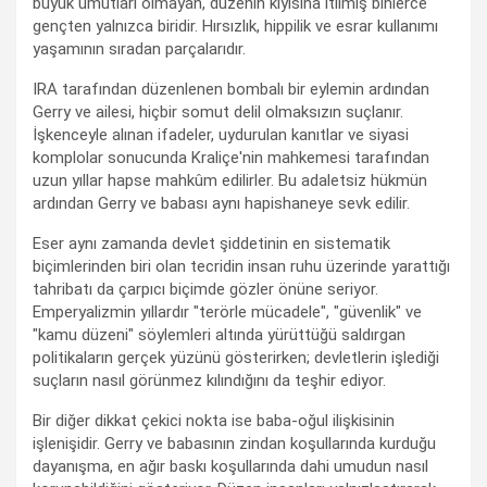
büyük umutları olmayan, düzenin kıyısına itilmiş binlerce
gençten yalnızca biridir. Hırsızlık, hippilik ve esrar kullanımı
yaşamının sıradan parçalarıdır.
IRA tarafından düzenlenen bombalı bir eylemin ardından
Gerry ve ailesi, hiçbir somut delil olmaksızın suçlanır.
İşkenceyle alınan ifadeler, uydurulan kanıtlar ve siyasi
komplolar sonucunda Kraliçe'nin mahkemesi tarafından
uzun yıllar hapse mahkûm edilirler. Bu adaletsiz hükmün
ardından Gerry ve babası aynı hapishaneye sevk edilir.
Eser aynı zamanda devlet şiddetinin en sistematik
biçimlerinden biri olan tecridin insan ruhu üzerinde yarattığı
tahribatı da çarpıcı biçimde gözler önüne seriyor.
Emperyalizmin yıllardır "terörle mücadele", "güvenlik" ve
"kamu düzeni" söylemleri altında yürüttüğü saldırgan
politikaların gerçek yüzünü gösterirken; devletlerin işlediği
suçların nasıl görünmez kılındığını da teşhir ediyor.
Bir diğer dikkat çekici nokta ise baba-oğul ilişkisinin
işlenişidir. Gerry ve babasının zindan koşullarında kurduğu
dayanışma, en ağır baskı koşullarında dahi umudun nasıl