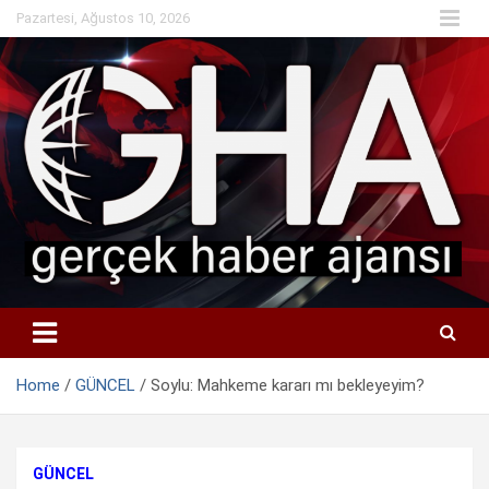
Skip
Pazartesi, Ağustos 10, 2026
to
content
Home
GÜNCEL
Soylu: Mahkeme kararı mı bekleyeyim?
GÜNCEL