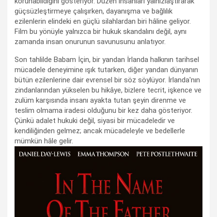
korunabildiğini gösteriyor. Düzen insanları yalnızlaştırarak
güçsüzleştirmeye çalışırken, dayanışma ve bağlılık
ezilenlerin elindeki en güçlü silahlardan biri hâline geliyor.
Film bu yönüyle yalnızca bir hukuk skandalını değil, aynı
zamanda insan onurunun savunusunu anlatıyor.
Son tahlilde Babam İçin, bir yandan İrlanda halkının tarihsel
mücadele deneyimine ışık tutarken, diğer yandan dünyanın
bütün ezilenlerine dair evrensel bir söz söylüyor. İrlanda'nın
zindanlarından yükselen bu hikâye, bizlere tecrit, işkence ve
zulüm karşısında insanı ayakta tutan şeyin direnme ve
teslim olmama iradesi olduğunu bir kez daha gösteriyor.
Çünkü adalet hukuki değil, siyasi bir mücadeledir ve
kendiliğinden gelmez; ancak mücadeleyle ve bedellerle
mümkün hâle gelir.