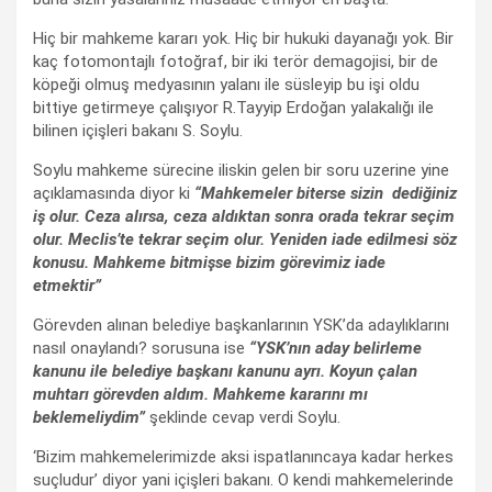
Hiç bir mahkeme kararı yok. Hiç bir hukuki dayanağı yok. Bir
kaç fotomontajlı fotoğraf, bir iki terör demagojisi, bir de
köpeği olmuş medyasının yalanı ile süsleyip bu işi oldu
bittiye getirmeye çalışıyor R.Tayyip Erdoğan yalakalığı ile
bilinen içişleri bakanı S. Soylu.
Soylu mahkeme sürecine iliskin gelen bir soru uzerine yine
açıklamasında diyor ki
“Mahkemeler biterse sizin dediğiniz
iş olur. Ceza alırsa, ceza aldıktan sonra orada tekrar seçim
olur. Meclis’te tekrar seçim olur. Yeniden iade edilmesi söz
konusu. Mahkeme bitmişse bizim görevimiz iade
etmektir”
Görevden alınan belediye başkanlarının YSK’da adaylıklarını
nasıl onaylandı? sorusuna ise
“YSK’nın aday belirleme
kanunu ile belediye başkanı kanunu ayrı. Koyun çalan
muhtarı görevden aldım. Mahkeme kararını mı
beklemeliydim”
şeklinde cevap verdi Soylu.
‘Bizim mahkemelerimizde aksi ispatlanıncaya kadar herkes
suçludur’ diyor yani içişleri bakanı. O kendi mahkemelerinde