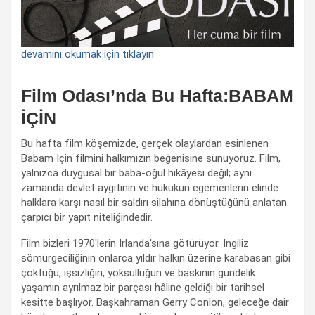
devamını okumak için tıklayın
Film Odası’nda Bu Hafta:BABAM
İÇİN
Bu hafta film köşemizde, gerçek olaylardan esinlenen
Babam İçin filmini halkımızın beğenisine sunuyoruz. Film,
yalnızca duygusal bir baba-oğul hikâyesi değil; aynı
zamanda devlet aygıtının ve hukukun egemenlerin elinde
halklara karşı nasıl bir saldırı silahına dönüştüğünü anlatan
çarpıcı bir yapıt niteliğindedir.
Film bizleri 1970'lerin İrlanda'sına götürüyor. İngiliz
sömürgeciliğinin onlarca yıldır halkın üzerine karabasan gibi
çöktüğü, işsizliğin, yoksulluğun ve baskının gündelik
yaşamın ayrılmaz bir parçası hâline geldiği bir tarihsel
kesitte başlıyor. Başkahraman Gerry Conlon, geleceğe dair