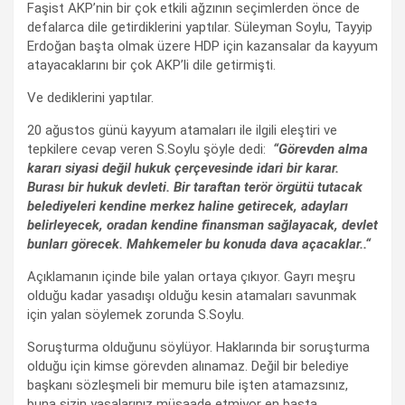
Faşist AKP’nin bir çok etkili ağzının seçimlerden önce de
defalarca dile getirdiklerini yaptılar. Süleyman Soylu, Tayyip
Erdoğan başta olmak üzere HDP için kazansalar da kayyum
atayacaklarını bir çok AKP’li dile getirmişti.
Ve dediklerini yaptılar.
20 ağustos günü kayyum atamaları ile ilgili eleştiri ve
tepkilere cevap veren S.Soylu şöyle dedi:
“Görevden alma
kararı siyasi değil hukuk çerçevesinde idari bir karar.
Burası bir hukuk devleti. Bir taraftan terör örgütü tutacak
belediyeleri kendine merkez haline getirecek, adayları
belirleyecek, oradan kendine finansman sağlayacak, devlet
bunları görecek. Mahkemeler bu konuda dava açacaklar..“
Açıklamanın içinde bile yalan ortaya çıkıyor. Gayrı meşru
olduğu kadar yasadışı olduğu kesin atamaları savunmak
için yalan söylemek zorunda S.Soylu.
Soruşturma olduğunu söylüyor. Haklarında bir soruşturma
olduğu için kimse görevden alınamaz. Değil bir belediye
başkanı sözleşmeli bir memuru bile işten atamazsınız,
buna sizin yasalarınız müsaade etmiyor en başta.