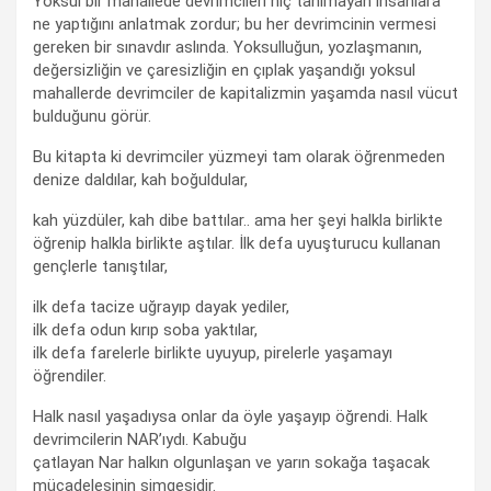
Yoksul bir mahallede devrimcileri hiç tanımayan insanlara
ne yaptığını anlatmak zordur; bu her devrimcinin vermesi
gereken bir sınavdır aslında. Yoksulluğun, yozlaşmanın,
değersizliğin ve çaresizliğin en çıplak yaşandığı yoksul
mahallerde devrimciler de kapitalizmin yaşamda nasıl vücut
bulduğunu görür.
Bu kitapta ki devrimciler yüzmeyi tam olarak öğrenmeden
denize daldılar, kah boğuldular,
kah yüzdüler, kah dibe battılar.. ama her şeyi halkla birlikte
öğrenip halkla birlikte aştılar. İlk defa uyuşturucu kullanan
gençlerle tanıştılar,
ilk defa tacize uğrayıp dayak yediler,
ilk defa odun kırıp soba yaktılar,
ilk defa farelerle birlikte uyuyup, pirelerle yaşamayı
öğrendiler.
Halk nasıl yaşadıysa onlar da öyle yaşayıp öğrendi. Halk
devrimcilerin NAR’ıydı. Kabuğu
çatlayan Nar halkın olgunlaşan ve yarın sokağa taşacak
mücadelesinin simgesidir.