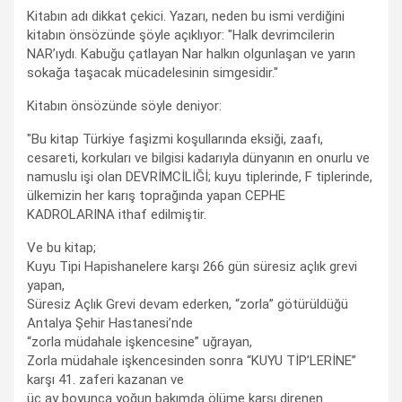
Kitabın adı dikkat çekici. Yazarı, neden bu ismi verdiğini
kitabın önsözünde şöyle açıklıyor: "Halk devrimcilerin
NAR’ıydı. Kabuğu çatlayan Nar halkın olgunlaşan ve yarın
sokağa taşacak mücadelesinin simgesidir."
Kitabın önsözünde söyle deniyor:
"Bu kitap Türkiye faşizmi koşullarında eksiği, zaafı,
cesareti, korkuları ve bilgisi kadarıyla dünyanın en onurlu ve
namuslu işi olan DEVRİMCİLİĞİ; kuyu tiplerinde, F tiplerinde,
ülkemizin her karış toprağında yapan CEPHE
KADROLARINA ithaf edilmiştir.
Ve bu kitap;
Kuyu Tipi Hapishanelere karşı 266 gün süresiz açlık grevi
yapan,
Süresiz Açlık Grevi devam ederken, “zorla” götürüldüğü
Antalya Şehir Hastanesi’nde
“zorla müdahale işkencesine” uğrayan,
Zorla müdahale işkencesinden sonra “KUYU TİP’LERİNE”
karşı 41. zaferi kazanan ve
üç ay boyunca yoğun bakımda ölüme karşı direnen