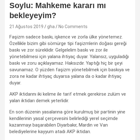
Soylu: Mahkeme kararı mı
bekleyeyim?
21 Ağustos 2019
gha
No Comments
Faşizm sadece baskı, işkence ve zorla ülke yönetemez.
Özellikle bizim gibi sömürge tipi faşizmlerin doğası gereği
baskı ve zor süreklidir. Gelgelelim baskı ve zor ile
yönetebilmesi için yalana ihtiyaç duyar. Yalansız, uyguladığı
baskı ve zoru açıklayamaz. Haksızdır. Yaptığı hiç bir şeyi
savunamaz. O yüzden faşizm yönetebilmek için baskıya ve
zora ne kadar ihtiyaç duyarsa yalana da o kadar ihtiyaç
duyar.
AKP iktidarını iki kelime ile tarif etmek gerekirse zulüm ve
yalan iktidarı demek yeterlidir.
En son düzenin yasalarına göre kurulmuş bir partinin yine
kendilerinin yasal çerçevesini belirlediği yerel seçimde
kazanmayı başarabilen Diyarbakır, Mardin ve Van
belediyelerine kayyum atadı AKP iktidarı.