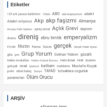
Etiketler
ABD
adalet
129 a/b yasası kaldırılsın
129ab
abd emperyalizmi
akp faşizmi
Akp
Almanya
Adalet istiyoruz
Açlık Grevi
deprem
aytaç ünsal
Avrupa Halk Cephesi
direniş
emperyalizm
ebru timtik
direnis
gerçek
filistin
fransa
Gazze
EYLEM
Gerçek Haber Ajansı
Grup Yorum
gözaltı
gha
Gökhan Yıldırım
grev
Helin Bölek
HHB
ibrahim
Halkın Avukatları
Halkın Hukuk Bürosu
katliam
israil
Mustafa Koçak
gökçek
mahkeme
işkence
TAYAD
tutsaklara ozgurluk
sibel balaç
polis
Suriye
Ölüm Orucu
yunanistan
ARŞİV