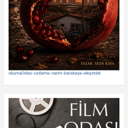
okumaOdasi-catlamis-narim-bariskaya-sıkıştırıldı