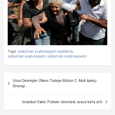
Tags:
süleyman soyla kayyum açıklama
,
süleyman soylu kayyım
,
süleyman soylu kayyum
Yazı
Uzun Direnişler Ülkesi Türkiye Bölüm 2: Abdi İpekçi
dolaşımı
Direnişi…
İstanbul Valisi: Polisler dövmedi, araca kafa attı