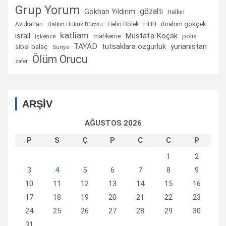
Grup Yorum
gözaltı
Gökhan Yıldırım
Halkın
Helin Bölek
HHB
ibrahim gökçek
Avukatları
Halkın Hukuk Bürosu
katliam
israil
Mustafa Koçak
mahkeme
polis
işkence
TAYAD
tutsaklara ozgurluk
yunanistan
sibel balaç
Suriye
Ölüm Orucu
zafer
ARŞİV
AĞUSTOS 2026
P
S
Ç
P
C
C
P
1
2
3
4
5
6
7
8
9
10
11
12
13
14
15
16
17
18
19
20
21
22
23
24
25
26
27
28
29
30
31