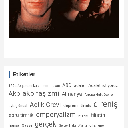
Etiketler
ABD
Adalet istiyoruz
adalet
129 a/b yasası kaldırılsın
129ab
akp faşizmi
Akp
Almanya
Avrupa Halk Cephesi
direniş
Açlık Grevi
deprem
aytaç ünsal
direnis
emperyalizm
ebru timtik
filistin
EYLEM
gerçek
fransa
gha
Gazze
Gerçek Haber Ajansı
grev