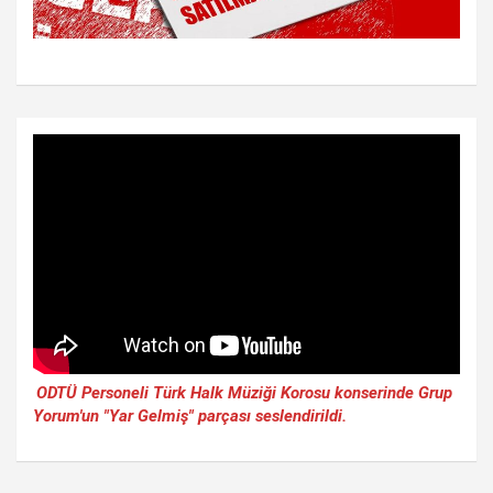
ODTÜ Personeli Türk Halk Müziği Korosu konserinde Grup
Yorum'un "Yar Gelmiş" parçası seslendirildi.