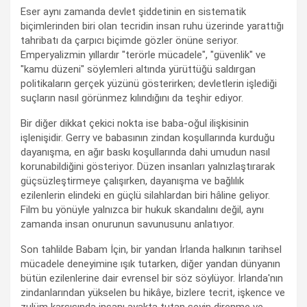
Eser aynı zamanda devlet şiddetinin en sistematik
biçimlerinden biri olan tecridin insan ruhu üzerinde yarattığı
tahribatı da çarpıcı biçimde gözler önüne seriyor.
Emperyalizmin yıllardır "terörle mücadele", "güvenlik" ve
"kamu düzeni" söylemleri altında yürüttüğü saldırgan
politikaların gerçek yüzünü gösterirken; devletlerin işlediği
suçların nasıl görünmez kılındığını da teşhir ediyor.
Bir diğer dikkat çekici nokta ise baba-oğul ilişkisinin
işlenişidir. Gerry ve babasının zindan koşullarında kurduğu
dayanışma, en ağır baskı koşullarında dahi umudun nasıl
korunabildiğini gösteriyor. Düzen insanları yalnızlaştırarak
güçsüzleştirmeye çalışırken, dayanışma ve bağlılık
ezilenlerin elindeki en güçlü silahlardan biri hâline geliyor.
Film bu yönüyle yalnızca bir hukuk skandalını değil, aynı
zamanda insan onurunun savunusunu anlatıyor.
Son tahlilde Babam İçin, bir yandan İrlanda halkının tarihsel
mücadele deneyimine ışık tutarken, diğer yandan dünyanın
bütün ezilenlerine dair evrensel bir söz söylüyor. İrlanda'nın
zindanlarından yükselen bu hikâye, bizlere tecrit, işkence ve
zulüm karşısında insanı ayakta tutan şeyin direnme ve