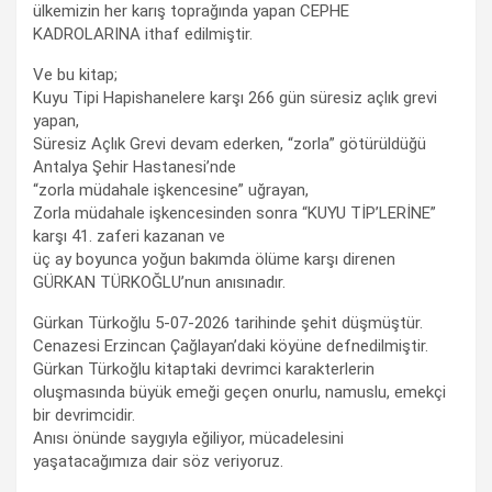
ülkemizin her karış toprağında yapan CEPHE
KADROLARINA ithaf edilmiştir.
Ve bu kitap;
Kuyu Tipi Hapishanelere karşı 266 gün süresiz açlık grevi
yapan,
Süresiz Açlık Grevi devam ederken, “zorla” götürüldüğü
Antalya Şehir Hastanesi’nde
“zorla müdahale işkencesine” uğrayan,
Zorla müdahale işkencesinden sonra “KUYU TİP’LERİNE”
karşı 41. zaferi kazanan ve
üç ay boyunca yoğun bakımda ölüme karşı direnen
GÜRKAN TÜRKOĞLU’nun anısınadır.
Gürkan Türkoğlu 5-07-2026 tarihinde şehit düşmüştür.
Cenazesi Erzincan Çağlayan’daki köyüne defnedilmiştir.
Gürkan Türkoğlu kitaptaki devrimci karakterlerin
oluşmasında büyük emeği geçen onurlu, namuslu, emekçi
bir devrimcidir.
Anısı önünde saygıyla eğiliyor, mücadelesini
yaşatacağımıza dair söz veriyoruz.