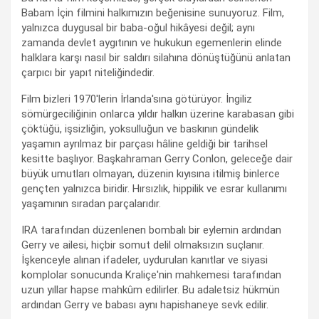
Babam İçin filmini halkımızın beğenisine sunuyoruz. Film,
yalnızca duygusal bir baba-oğul hikâyesi değil; aynı
zamanda devlet aygıtının ve hukukun egemenlerin elinde
halklara karşı nasıl bir saldırı silahına dönüştüğünü anlatan
çarpıcı bir yapıt niteliğindedir.
Film bizleri 1970'lerin İrlanda'sına götürüyor. İngiliz
sömürgeciliğinin onlarca yıldır halkın üzerine karabasan gibi
çöktüğü, işsizliğin, yoksulluğun ve baskının gündelik
yaşamın ayrılmaz bir parçası hâline geldiği bir tarihsel
kesitte başlıyor. Başkahraman Gerry Conlon, geleceğe dair
büyük umutları olmayan, düzenin kıyısına itilmiş binlerce
gençten yalnızca biridir. Hırsızlık, hippilik ve esrar kullanımı
yaşamının sıradan parçalarıdır.
IRA tarafından düzenlenen bombalı bir eylemin ardından
Gerry ve ailesi, hiçbir somut delil olmaksızın suçlanır.
İşkenceyle alınan ifadeler, uydurulan kanıtlar ve siyasi
komplolar sonucunda Kraliçe'nin mahkemesi tarafından
uzun yıllar hapse mahkûm edilirler. Bu adaletsiz hükmün
ardından Gerry ve babası aynı hapishaneye sevk edilir.