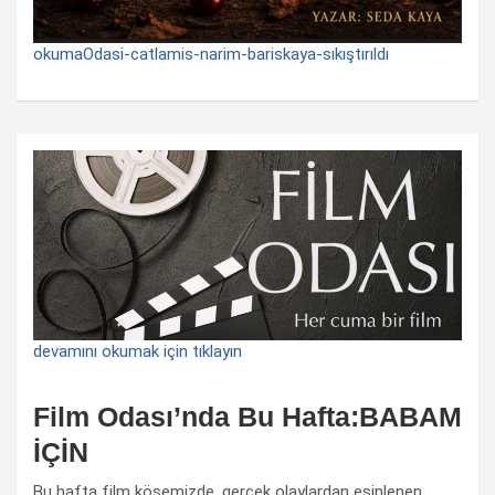
okumaOdasi-catlamis-narim-bariskaya-sıkıştırıldı
devamını okumak için tıklayın
Film Odası’nda Bu Hafta:BABAM
İÇİN
Bu hafta film köşemizde, gerçek olaylardan esinlenen