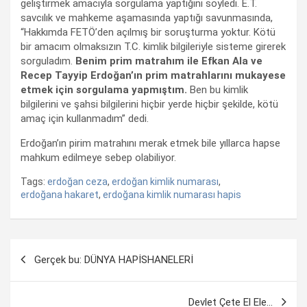
geliştirmek amacıyla sorgulama yaptığını söyledi. E.T.
savcılık ve mahkeme aşamasında yaptığı savunmasında,
“Hakkımda FETÖ’den açılmış bir soruşturma yoktur. Kötü
bir amacım olmaksızın T.C. kimlik bilgileriyle sisteme girerek
sorguladım.
Benim prim matrahım ile Efkan Ala ve
Recep Tayyip Erdoğan’ın prim matrahlarını mukayese
etmek için sorgulama yapmıştım.
Ben bu kimlik
bilgilerini ve şahsi bilgilerini hiçbir yerde hiçbir şekilde, kötü
amaç için kullanmadım” dedi.
Erdoğan’ın pirim matrahını merak etmek bile yıllarca hapse
mahkum edilmeye sebep olabiliyor.
Tags:
erdoğan ceza
,
erdoğan kimlik numarası
,
erdoğana hakaret
,
erdoğana kimlik numarası hapis
Yazı
Gerçek bu: DÜNYA HAPİSHANELERİ
dolaşımı
Devlet Çete El Ele…