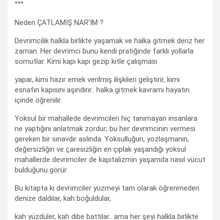
°°°
Neden ÇATLAMIŞ NAR’IM ?
Devrimcilik halkla birlikte yaşamak ve halka gitmek deriz her
zaman. Her devrimci bunu kendi pratiğinde farklı yollarla
somutlar. Kimi kapı kapı gezip kitle çalışması
yapar, kimi hazır emek verilmiş ilişkileri geliştirir, kimi
esnafın kapısını aşındırır.. halka gitmek kavramı hayatın
içinde öğrenilir.
Yoksul bir mahallede devrimcileri hiç tanımayan insanlara
ne yaptığını anlatmak zordur; bu her devrimcinin vermesi
gereken bir sınavdır aslında. Yoksulluğun, yozlaşmanın,
değersizliğin ve çaresizliğin en çıplak yaşandığı yoksul
mahallerde devrimciler de kapitalizmin yaşamda nasıl vücut
bulduğunu görür.
Bu kitapta ki devrimciler yüzmeyi tam olarak öğrenmeden
denize daldılar, kah boğuldular,
kah yüzdüler, kah dibe battılar.. ama her şeyi halkla birlikte