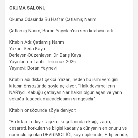
OKUMA SALONU
Okuma Odasında Bu Hafta: Çatlamış Narım
Çatlamış Narım, Boran Yayınları'nın son kitabının adı.
Kitabın Adı: Çatlamış Narım
Yazan: Seda Kaya
Derleyen-Düzenleyen: Dr. Barış Kaya
Yayınlanma Tarihi: Temmuz 2026
Yayınevi: Boran Yayınevi
Kitabın adı dikkat çekici. Yazarı, neden bu ismi verdiğini
kitabın önsözünde şöyle açıklıyor: "Halk devrimcilerin
NAR’ıydı. Kabuğu çatlayan Nar halkın olgunlaşan ve yarın
sokağa taşacak mücadelesinin simgesidir."
Kitabın önsözünde söyle deniyor:
"Bu kitap Türkiye faşizmi koşullarında eksiği, zaafı,
cesareti, korkuları ve bilgisi kadarıyla dünyanın en onurlu ve
namuslu işi olan DEVRİMCİLİĞİ; kuyu tiplerinde, F tiplerinde,