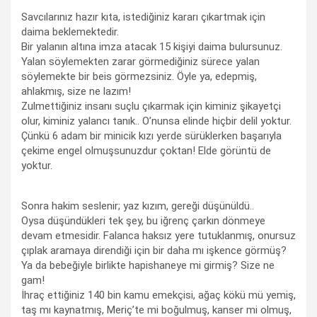
Savcılarınız hazır kıta, istediğiniz kararı çıkartmak için
daima beklemektedir.
Bir yalanın altına imza atacak 15 kişiyi daima bulursunuz.
Yalan söylemekten zarar görmediğiniz sürece yalan
söylemekte bir beis görmezsiniz. Öyle ya, edepmiş,
ahlakmış, size ne lazım!
Zulmettiğiniz insanı suçlu çıkarmak için kiminiz şikayetçi
olur, kiminiz yalancı tanık.. O’nunsa elinde hiçbir delil yoktur.
Çünkü 6 adam bir minicik kızı yerde sürüklerken başarıyla
çekime engel olmuşsunuzdur çoktan! Elde görüntü de
yoktur.
Sonra hakim seslenir; yaz kızım, gereği düşünüldü..
Oysa düşündükleri tek şey, bu iğrenç çarkın dönmeye
devam etmesidir. Falanca haksız yere tutuklanmış, onursuz
çıplak aramaya direndiği için bir daha mı işkence görmüş?
Ya da bebeğiyle birlikte hapishaneye mi girmiş? Size ne
gam!
İhraç ettiğiniz 140 bin kamu emekçisi, ağaç kökü mü yemiş,
taş mı kaynatmış, Meriç’te mi boğulmuş, kanser mi olmuş,