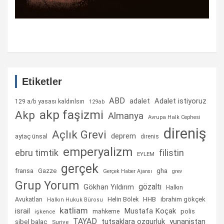
Etiketler
ABD
Adalet istiyoruz
adalet
129 a/b yasası kaldırılsın
129ab
akp faşizmi
Akp
Almanya
Avrupa Halk Cephesi
direniş
Açlık Grevi
deprem
aytaç ünsal
direnis
emperyalizm
ebru timtik
filistin
EYLEM
gerçek
fransa
gha
Gazze
Gerçek Haber Ajansı
grev
Grup Yorum
gözaltı
Gökhan Yıldırım
Halkın
Helin Bölek
HHB
ibrahim gökçek
Avukatları
Halkın Hukuk Bürosu
katliam
israil
Mustafa Koçak
mahkeme
polis
işkence
TAYAD
tutsaklara ozgurluk
yunanistan
sibel balaç
Suriye