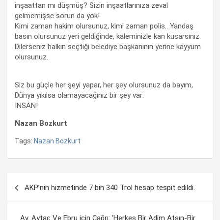
inşaattan mı düşmüş? Sizin inşaatlarınıza zeval
gelmemişse sorun da yok!
Kimi zaman hakim olursunuz, kimi zaman polis.. Yandaş
basın olursunuz yeri geldiğinde, kaleminizle kan kusarsınız.
Dilerseniz halkın seçtiği belediye başkanının yerine kayyum
olursunuz.
Siz bu güçle her şeyi yapar, her şey olursunuz da bayım,
Dünya yıkılsa olamayacağınız bir şey var:
İNSAN!
Nazan Bozkurt
Tags:
Nazan Bozkurt
Yazı
AKP’nin hizmetinde 7 bin 340 Trol hesap tespit edildi.
dolaşımı
Av. Aytaç Ve Ebru için Çağrı: ‘Herkes Bir Adim Atsın-Bir