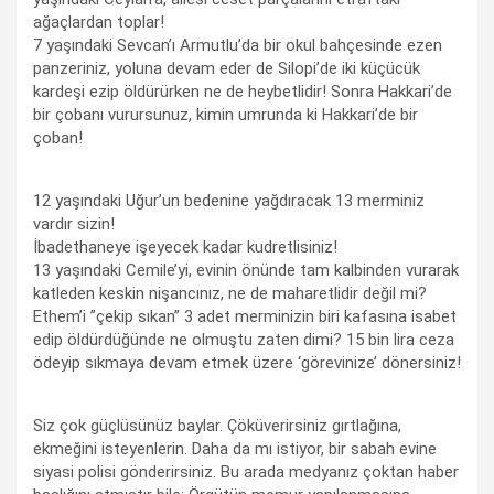
ağaçlardan toplar!
7 yaşındaki Sevcan’ı Armutlu’da bir okul bahçesinde ezen
panzeriniz, yoluna devam eder de Silopi’de iki küçücük
kardeşi ezip öldürürken ne de heybetlidir! Sonra Hakkari’de
bir çobanı vurursunuz, kimin umrunda ki Hakkari’de bir
çoban!
12 yaşındaki Uğur’un bedenine yağdıracak 13 merminiz
vardır sizin!
İbadethaneye işeyecek kadar kudretlisiniz!
13 yaşındaki Cemile’yi, evinin önünde tam kalbinden vurarak
katleden keskin nişancınız, ne de maharetlidir değil mi?
Ethem’i ”çekip sıkan” 3 adet merminizin biri kafasına isabet
edip öldürdüğünde ne olmuştu zaten dimi? 15 bin lira ceza
ödeyip sıkmaya devam etmek üzere ‘görevinize’ dönersiniz!
Siz çok güçlüsünüz baylar. Çöküverirsiniz gırtlağına,
ekmeğini isteyenlerin. Daha da mı istiyor, bir sabah evine
siyasi polisi gönderirsiniz. Bu arada medyanız çoktan haber