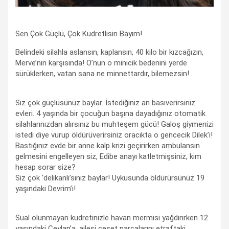
Sen Çok Güçlü, Çok Kudretlisin Bayım!
Belindeki silahla aslansın, kaplansın, 40 kilo bir kızcağızın,
Merve’nin karşısında! O’nun o minicik bedenini yerde
sürüklerken, vatan sana ne minnettardır, bilemezsin!
Siz çok güçlüsünüz baylar. İstediğiniz an basıverirsiniz
evleri. 4 yaşında bir çocuğun başına dayadığınız otomatik
silahlarınızdan alırsınız bu muhteşem gücü! Galoş giymenizi
istedi diye vurup öldürüverirsiniz oracıkta o gencecik Dilek’i!
Bastığınız evde bir anne kalp krizi geçirirken ambulansın
gelmesini engelleyen siz, Edibe anayı katletmişsiniz, kim
hesap sorar size?
Siz çok ‘delikanlı’sınız baylar! Uykusunda öldürürsünüz 19
yaşındaki Devrim’i!
Sual olunmayan kudretinizle havan mermisi yağdırırken 12
yaşındaki Ceylan’a, ailesi ceset parçalarını etraftaki