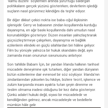
"kamu düzeni" söylemleri altında yürüttüğü saldırgan
politikaların gerçek yüzünü gösterirken; devletlerin işlediği
suçların nasıl görünmez kılındığını da teşhir ediyor.
Bir diğer dikkat çekici nokta ise baba-oğul ilişkisinin
işlenişidir. Gerry ve babasının zindan koşullarında kurduğu
dayanışma, en ağır baskı koşullarında dahi umudun nasıl
korunabildiğini gösteriyor. Düzen insanları yalnızlaştırarak
güçsüzleştirmeye çalışırken, dayanışma ve bağlılık
ezilenlerin elindeki en güçlü silahlardan biri hâline geliyor.
Film bu yönüyle yalnızca bir hukuk skandalını değil, aynı
zamanda insan onurunun savunusunu anlatıyor.
Son tahlilde Babam İçin, bir yandan İrlanda halkının tarihsel
mücadele deneyimine ışık tutarken, diğer yandan dünyanın
bütün ezilenlerine dair evrensel bir söz söylüyor. İrlanda'nın
zindanlarından yükselen bu hikâye, bizlere tecrit, işkence ve
zulüm karşısında insanı ayakta tutan şeyin direnme ve
teslim olmama iradesi olduğunu bir kez daha gösteriyor.
Çünkü adalet hukuki değil, siyasi bir mücadeledir ve
kendiliğinden gelmez; ancak mücadeleyle ve bedellerle
mümkün hâle gelir.