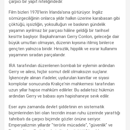
çarpıcı bir yapıt niteliğindedir.
Film bizleri 1970'lerin İrlanda'sına götürüyor. İngiliz
sömürgeciliğinin onlarca yıldır halkın üzerine karabasan gibi
çöktüğü, işsizliğin, yoksulluğun ve baskının gündelik
yaşamın ayrılmaz bir parçası hâline geldiği bir tarihsel
kesitte başlıyor. Başkahraman Gerry Conlon, geleceğe dair
büyük umutları olmayan, düzenin kıyısına itilmiş binlerce
gençten yalnızca biridir. Hırsızlık, hippilik ve esrar kullanımı
yaşamının sıradan parçalarıdır.
IRA tarafından düzenlenen bombalı bir eylemin ardından
Gerry ve ailesi, hiçbir somut delil olmaksızın suçlanır.
İşkenceyle alınan ifadeler, uydurulan kanıtlar ve siyasi
komplolar sonucunda Kraliçe'nin mahkemesi tarafından
uzun yıllar hapse mahkûm edilirler. Bu adaletsiz hükmün
ardından Gerry ve babası aynı hapishaneye sevk edilir.
Eser aynı zamanda devlet şiddetinin en sistematik
biçimlerinden biri olan tecridin insan ruhu üzerinde yarattığı
tahribatı da çarpıcı biçimde gözler önüne seriyor.
Emperyalizmin yıllardır "terörle mücadele", "güvenlik" ve