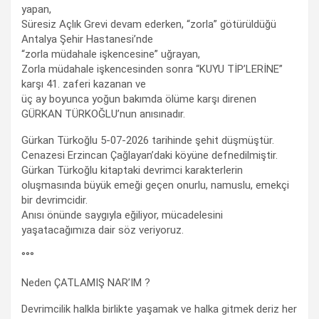
yapan,
Süresiz Açlık Grevi devam ederken, “zorla” götürüldüğü
Antalya Şehir Hastanesi’nde
“zorla müdahale işkencesine” uğrayan,
Zorla müdahale işkencesinden sonra “KUYU TİP’LERİNE”
karşı 41. zaferi kazanan ve
üç ay boyunca yoğun bakımda ölüme karşı direnen
GÜRKAN TÜRKOĞLU’nun anısınadır.
Gürkan Türkoğlu 5-07-2026 tarihinde şehit düşmüştür.
Cenazesi Erzincan Çağlayan’daki köyüne defnedilmiştir.
Gürkan Türkoğlu kitaptaki devrimci karakterlerin
oluşmasında büyük emeği geçen onurlu, namuslu, emekçi
bir devrimcidir.
Anısı önünde saygıyla eğiliyor, mücadelesini
yaşatacağımıza dair söz veriyoruz.
°°°
Neden ÇATLAMIŞ NAR’IM ?
Devrimcilik halkla birlikte yaşamak ve halka gitmek deriz her