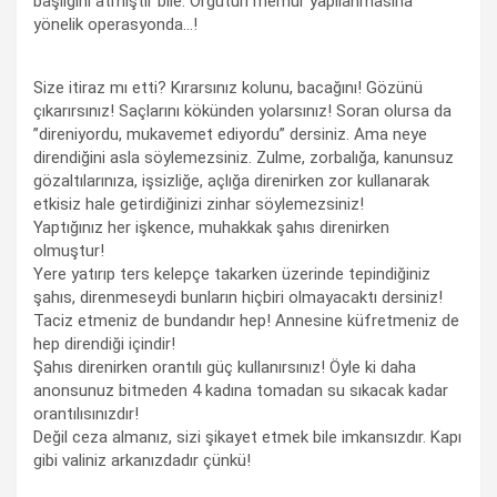
başlığını atmıştır bile: Örgütün memur yapılanmasına
yönelik operasyonda…!
Size itiraz mı etti? Kırarsınız kolunu, bacağını! Gözünü
çıkarırsınız! Saçlarını kökünden yolarsınız! Soran olursa da
”direniyordu, mukavemet ediyordu” dersiniz. Ama neye
direndiğini asla söylemezsiniz. Zulme, zorbalığa, kanunsuz
gözaltılarınıza, işsizliğe, açlığa direnirken zor kullanarak
etkisiz hale getirdiğinizi zinhar söylemezsiniz!
Yaptığınız her işkence, muhakkak şahıs direnirken
olmuştur!
Yere yatırıp ters kelepçe takarken üzerinde tepindiğiniz
şahıs, direnmeseydi bunların hiçbiri olmayacaktı dersiniz!
Taciz etmeniz de bundandır hep! Annesine küfretmeniz de
hep direndiği içindir!
Şahıs direnirken orantılı güç kullanırsınız! Öyle ki daha
anonsunuz bitmeden 4 kadına tomadan su sıkacak kadar
orantılısınızdır!
Değil ceza almanız, sizi şikayet etmek bile imkansızdır. Kapı
gibi valiniz arkanızdadır çünkü!