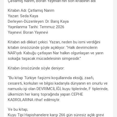
Çatlamış Narım, Boran Yayınları'nın son kitabının adı.
Kitabın Adı: Çatlamış Narım
Yazan: Seda Kaya
Derleyen-Düzenleyen: Dr. Barış Kaya
Yayınlanma Tarihi: Temmuz 2026
Yayınevi: Boran Yayınevi
Kitabın adı dikkat çekici. Yazarı, neden bu ismi verdiğini
kitabın önsözünde şöyle açıklıyor: "Halk devrimcilerin
NAR’ıydı. Kabuğu çatlayan Nar halkın olgunlaşan ve yarın
sokağa taşacak mücadelesinin simgesidir."
Kitabın önsözünde söyle deniyor:
"Bu kitap Türkiye faşizmi koşullarında eksiği, zaafı,
cesareti, korkuları ve bilgisi kadarıyla dünyanın en onurlu ve
namuslu işi olan DEVRİMCİLİĞİ; kuyu tiplerinde, F tiplerinde,
ülkemizin her karış toprağında yapan CEPHE
KADROLARINA ithaf edilmiştir.
Ve bu kitap;
Kuyu Tipi Hapishanelere karşı 266 gün süresiz açlık grevi