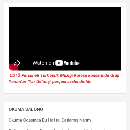
ODTÜ Personeli Türk Halk Müziği Korosu konserinde Grup
Yorum'un "Yar Gelmiş" parçası seslendirildi.
OKUMA SALONU
Okuma Odasında Bu Hafta: Çatlamış Narım