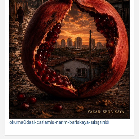
okumaOdasi-catlamis-narim-bariskaya-sıkıştırıldı