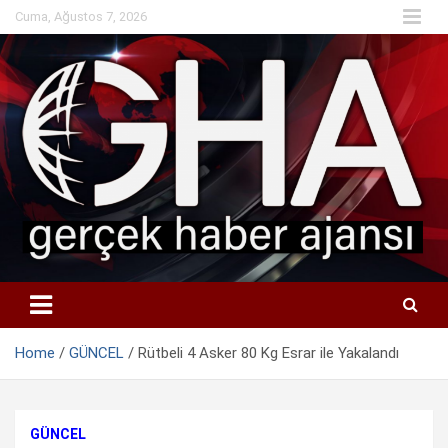
Skip
Cuma, Ağustos 7, 2026
to
content
Home
GÜNCEL
Rütbeli 4 Asker 80 Kg Esrar ile Yakalandı
GÜNCEL