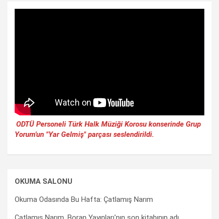
ODTÜ Personeli Türk Halk Müziği Korosu konserinde Grup
Yorum'un "Yar Gelmiş" parçası seslendirildi.
OKUMA SALONU
Okuma Odasında Bu Hafta: Çatlamış Narım
Çatlamış Narım, Boran Yayınları'nın son kitabının adı.