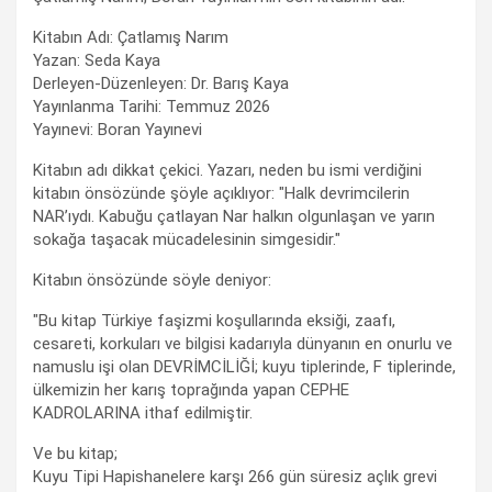
Kitabın Adı: Çatlamış Narım
Yazan: Seda Kaya
Derleyen-Düzenleyen: Dr. Barış Kaya
Yayınlanma Tarihi: Temmuz 2026
Yayınevi: Boran Yayınevi
Kitabın adı dikkat çekici. Yazarı, neden bu ismi verdiğini
kitabın önsözünde şöyle açıklıyor: "Halk devrimcilerin
NAR’ıydı. Kabuğu çatlayan Nar halkın olgunlaşan ve yarın
sokağa taşacak mücadelesinin simgesidir."
Kitabın önsözünde söyle deniyor:
"Bu kitap Türkiye faşizmi koşullarında eksiği, zaafı,
cesareti, korkuları ve bilgisi kadarıyla dünyanın en onurlu ve
namuslu işi olan DEVRİMCİLİĞİ; kuyu tiplerinde, F tiplerinde,
ülkemizin her karış toprağında yapan CEPHE
KADROLARINA ithaf edilmiştir.
Ve bu kitap;
Kuyu Tipi Hapishanelere karşı 266 gün süresiz açlık grevi