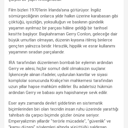
Film bizleri 1970'lerin İrlanda'sına götürüyor. İngiliz
sömürgeciliğinin onlarca yıldır halkın üzerine karabasan gibi
çöktüğü, işsizliğin, yoksulluğun ve baskının gündelik
yaşamın ayrılmaz bir parçası hâline geldiği bir tarihsel
kesitte başlıyor. Başkahraman Gerry Conlon, geleceğe dair
büyük umutları olmayan, düzenin kıyısına itilmiş binlerce
gençten yalnızca biridir. Hırsızlık, hippilik ve esrar kullanımı
yaşamının sıradan parçalarıdır.
IRA tarafından düzenlenen bombalı bir eylemin ardından
Gerry ve ailesi, hiçbir somut delil olmaksızın suçlanır.
İşkenceyle alınan ifadeler, uydurulan kanıtlar ve siyasi
komplolar sonucunda Kraliçe'nin mahkemesi tarafından
uzun yıllar hapse mahkûm edilirler. Bu adaletsiz hükmün
ardından Gerry ve babası aynı hapishaneye sevk edilir.
Eser aynı zamanda devlet şiddetinin en sistematik
biçimlerinden biri olan tecridin insan ruhu üzerinde yarattığı
tahribatı da çarpıcı biçimde gözler önüne seriyor.
Emperyalizmin yıllardır "terörle mücadele", "güvenlik" ve
"kamu düzeni" söylemleri altında yürüttüğü saldırgan