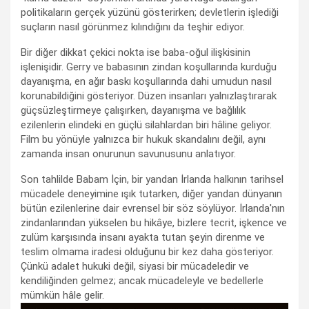
politikaların gerçek yüzünü gösterirken; devletlerin işlediği
suçların nasıl görünmez kılındığını da teşhir ediyor.
Bir diğer dikkat çekici nokta ise baba-oğul ilişkisinin
işlenişidir. Gerry ve babasının zindan koşullarında kurduğu
dayanışma, en ağır baskı koşullarında dahi umudun nasıl
korunabildiğini gösteriyor. Düzen insanları yalnızlaştırarak
güçsüzleştirmeye çalışırken, dayanışma ve bağlılık
ezilenlerin elindeki en güçlü silahlardan biri hâline geliyor.
Film bu yönüyle yalnızca bir hukuk skandalını değil, aynı
zamanda insan onurunun savunusunu anlatıyor.
Son tahlilde Babam İçin, bir yandan İrlanda halkının tarihsel
mücadele deneyimine ışık tutarken, diğer yandan dünyanın
bütün ezilenlerine dair evrensel bir söz söylüyor. İrlanda'nın
zindanlarından yükselen bu hikâye, bizlere tecrit, işkence ve
zulüm karşısında insanı ayakta tutan şeyin direnme ve
teslim olmama iradesi olduğunu bir kez daha gösteriyor.
Çünkü adalet hukuki değil, siyasi bir mücadeledir ve
kendiliğinden gelmez; ancak mücadeleyle ve bedellerle
mümkün hâle gelir.