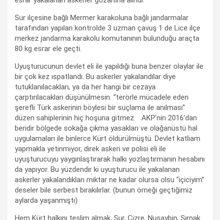
Sur ilçesine bağlı Mermer karakoluna bağlı jandarmalar
tarafından yapılan kontrolde 3 uzman çavuş 1 de Lice ilçe
merkez jandarma karakolu komutanının bulunduğu araçta
80 kg esrar ele geçti.
Uyuşturucunun devlet eli ile yapıldığı buna benzer olaylar ile
bir çok kez ıspatlandı. Bu askerler yakalandılar diye
tutuklanılacakları, ya da her hangi bir cezaya
çarptırılacakları düşünülmesin. “terörle mücadele eden
şerefli Türk askerinin böylesi bir suçlama ile anılması”
düzen sahiplerinin hiç hoşuna gitmez. AKP’nin 2016’dan
beridir bölgede sokağa çıkma yasakları ve olağanüstü hal
uygulamaları ile binlerce Kürt öldürülmüştü. Devlet katliam
yapmakla yetinmiyor, direk askeri ve polisi eli ile
uyuşturucuyu yaygınlaştırarak halkı yozlaştırmanın hesabını
da yapıyor. Bu yüzdendir ki uyuşturucu ile yakalanan
askerler yakalandıkları miktar ne kadar olursa olsu “içiciyim”
deseler bile serbest bırakılırlar. (bunun örneği geçtiğimiz
aylarda yaşanmıştı)
Hem Kürt halkını teslim almak, Sur, Cizre, Nusaybin, Şırnak