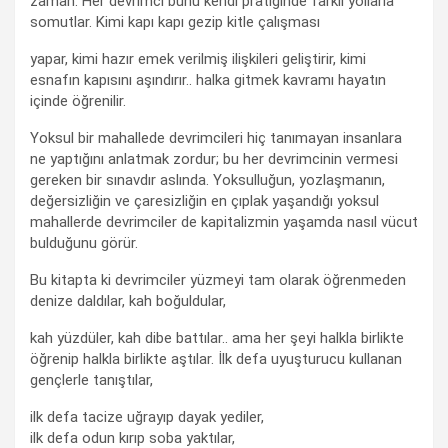
zaman. Her devrimci bunu kendi pratiğinde farklı yollarla
somutlar. Kimi kapı kapı gezip kitle çalışması
yapar, kimi hazır emek verilmiş ilişkileri geliştirir, kimi
esnafın kapısını aşındırır.. halka gitmek kavramı hayatın
içinde öğrenilir.
Yoksul bir mahallede devrimcileri hiç tanımayan insanlara
ne yaptığını anlatmak zordur; bu her devrimcinin vermesi
gereken bir sınavdır aslında. Yoksulluğun, yozlaşmanın,
değersizliğin ve çaresizliğin en çıplak yaşandığı yoksul
mahallerde devrimciler de kapitalizmin yaşamda nasıl vücut
bulduğunu görür.
Bu kitapta ki devrimciler yüzmeyi tam olarak öğrenmeden
denize daldılar, kah boğuldular,
kah yüzdüler, kah dibe battılar.. ama her şeyi halkla birlikte
öğrenip halkla birlikte aştılar. İlk defa uyuşturucu kullanan
gençlerle tanıştılar,
ilk defa tacize uğrayıp dayak yediler,
ilk defa odun kırıp soba yaktılar,