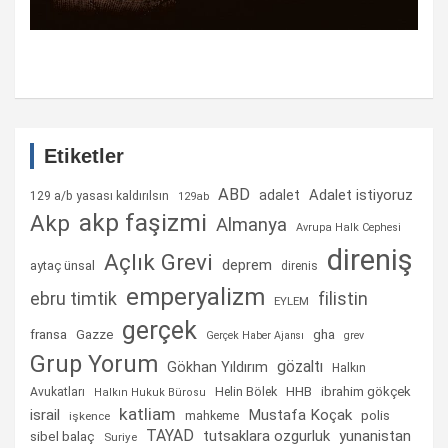
Etiketler
ABD
Adalet istiyoruz
adalet
129 a/b yasası kaldırılsın
129ab
akp faşizmi
Akp
Almanya
Avrupa Halk Cephesi
direniş
Açlık Grevi
deprem
aytaç ünsal
direnis
emperyalizm
ebru timtik
filistin
EYLEM
gerçek
fransa
gha
Gazze
Gerçek Haber Ajansı
grev
Grup Yorum
gözaltı
Gökhan Yıldırım
Halkın
Helin Bölek
HHB
ibrahim gökçek
Avukatları
Halkın Hukuk Bürosu
katliam
israil
Mustafa Koçak
mahkeme
polis
işkence
TAYAD
tutsaklara ozgurluk
yunanistan
sibel balaç
Suriye