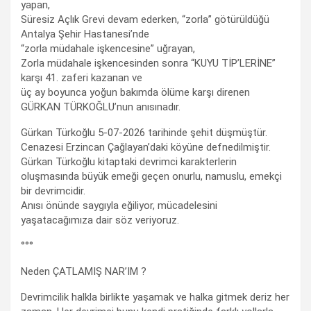
yapan,
Süresiz Açlık Grevi devam ederken, “zorla” götürüldüğü
Antalya Şehir Hastanesi’nde
“zorla müdahale işkencesine” uğrayan,
Zorla müdahale işkencesinden sonra “KUYU TİP’LERİNE”
karşı 41. zaferi kazanan ve
üç ay boyunca yoğun bakımda ölüme karşı direnen
GÜRKAN TÜRKOĞLU’nun anısınadır.
Gürkan Türkoğlu 5-07-2026 tarihinde şehit düşmüştür.
Cenazesi Erzincan Çağlayan’daki köyüne defnedilmiştir.
Gürkan Türkoğlu kitaptaki devrimci karakterlerin
oluşmasında büyük emeği geçen onurlu, namuslu, emekçi
bir devrimcidir.
Anısı önünde saygıyla eğiliyor, mücadelesini
yaşatacağımıza dair söz veriyoruz.
°°°
Neden ÇATLAMIŞ NAR’IM ?
Devrimcilik halkla birlikte yaşamak ve halka gitmek deriz her