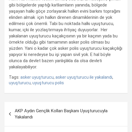
gibi bölgelerde yaptığı katliamların yanında, bölgede
yaşayan halkı göçe zorlayarak halkın evini barkını toprağını
elinden almak için halkın direnen dinamiklerinin de yok
edilmesi çok önemli. Tabi bu noktada halkı uyuşturucu,
kumar, içki ile yozlaştırmaya ihtiyaç duyuyorlar. Her
yakalanan uyuşturucu kaçakçısının ya bir kaçının yada bu
örnekte olduğu gibi tamamının asker polis olması bu
yüzden. Yani o kadar çok asker polis uyuşturucu kaçakçılığı
yapıyor ki neredeyse bu işi yapan sivil yok. E hal böyle
olunca da devlet bazen yanlışlıkla da olsa devleti
yakalayabiliyor.
Tags:
asker uyuşturucu
,
asker uyuşturucu ile yakalandı
,
uyuşturucu
,
uyuşturucu polis
Yazı
AKP Aydın Gençlik Kolları Başkanı Uyuşturucuyla
dolaşımı
Yakalandı