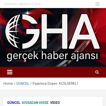
Skip
Cumartesi, Ağustos 8, 2026
to
content
Home
GÜNCEL
Payımıza Düşen: KIZILDERELİ
GÜNCEL
KISSADAN HİSSE
VIDEO