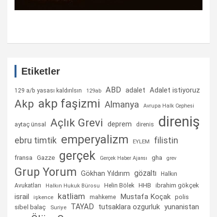
Etiketler
ABD
Adalet istiyoruz
adalet
129 a/b yasası kaldırılsın
129ab
akp faşizmi
Akp
Almanya
Avrupa Halk Cephesi
direniş
Açlık Grevi
deprem
aytaç ünsal
direnis
emperyalizm
ebru timtik
filistin
EYLEM
gerçek
fransa
gha
Gazze
Gerçek Haber Ajansı
grev
Grup Yorum
gözaltı
Gökhan Yıldırım
Halkın
Helin Bölek
HHB
ibrahim gökçek
Avukatları
Halkın Hukuk Bürosu
katliam
israil
Mustafa Koçak
mahkeme
polis
işkence
TAYAD
tutsaklara ozgurluk
yunanistan
sibel balaç
Suriye