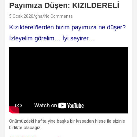
Payımıza Düşen: KIZILDERELİ
5 Ocak 2020
gha
No Comments
Kızıldereli’lerden bizim payımıza ne düşer?
İzleyelim görelim… İyi seyirer…
Önümüzdeki hafta yine başka bir kıssadan hisse ile sizinle
birlikte olacağız…