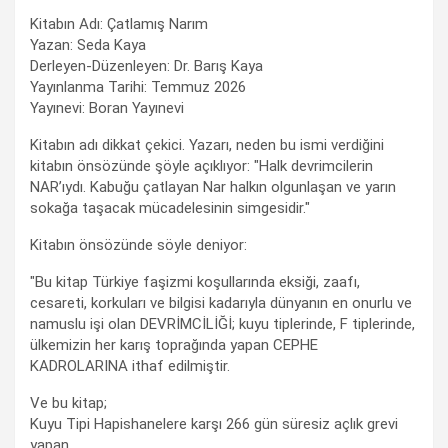
Kitabın Adı: Çatlamış Narım
Yazan: Seda Kaya
Derleyen-Düzenleyen: Dr. Barış Kaya
Yayınlanma Tarihi: Temmuz 2026
Yayınevi: Boran Yayınevi
Kitabın adı dikkat çekici. Yazarı, neden bu ismi verdiğini
kitabın önsözünde şöyle açıklıyor: "Halk devrimcilerin
NAR’ıydı. Kabuğu çatlayan Nar halkın olgunlaşan ve yarın
sokağa taşacak mücadelesinin simgesidir."
Kitabın önsözünde söyle deniyor:
"Bu kitap Türkiye faşizmi koşullarında eksiği, zaafı,
cesareti, korkuları ve bilgisi kadarıyla dünyanın en onurlu ve
namuslu işi olan DEVRİMCİLİĞİ; kuyu tiplerinde, F tiplerinde,
ülkemizin her karış toprağında yapan CEPHE
KADROLARINA ithaf edilmiştir.
Ve bu kitap;
Kuyu Tipi Hapishanelere karşı 266 gün süresiz açlık grevi
yapan,