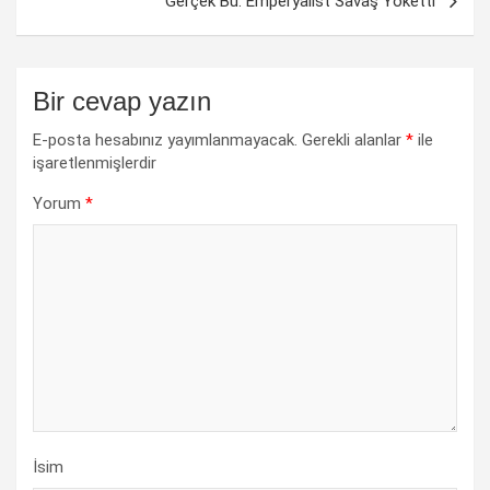
Gerçek Bu: Emperyalist Savaş Yoketti
Bir cevap yazın
E-posta hesabınız yayımlanmayacak.
Gerekli alanlar
*
ile
işaretlenmişlerdir
Yorum
*
İsim