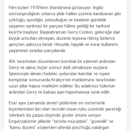
Film bizleri 1970'lerin İrlanda'sına götürüyor. İngiliz
sömürgeciliğinin onlarca yıldır halkın üzerine karabasan gibi
çöktüğü, işsizliğin, yoksulluğun ve baskının gündelik
yaşamın ayrılmaz bir parçası hâline geldiği bir tarihsel
kesitte başlıyor. Başkahraman Gerry Conlon, geleceğe dair
büyük umutları olmayan, düzenin kıyısına itilmiş binlerce
gençten yalnızca biridir. Hırsızlık, hippilik ve esrar kullanımı
yaşamının sıradan parçalarıdır.
IRA tarafından düzenlenen bombalı bir eylemin ardından
Gerry ve ailesi, hiçbir somut delil olmaksızın suçlanır.
İşkenceyle alınan ifadeler, uydurulan kanıtlar ve siyasi
komplolar sonucunda Kraliçe'nin mahkemesi tarafından
uzun yıllar hapse mahkûm edilirler. Bu adaletsiz hükmün
ardından Gerry ve babası aynı hapishaneye sevk edilir.
Eser aynı zamanda devlet şiddetinin en sistematik
biçimlerinden biri olan tecridin insan ruhu üzerinde yarattığı
tahribatı da çarpıcı biçimde gözler önüne seriyor.
Emperyalizmin yıllardır "terörle mücadele", "güvenlik" ve
"kamu düzeni" söylemleri altında yürüttüğü saldırgan