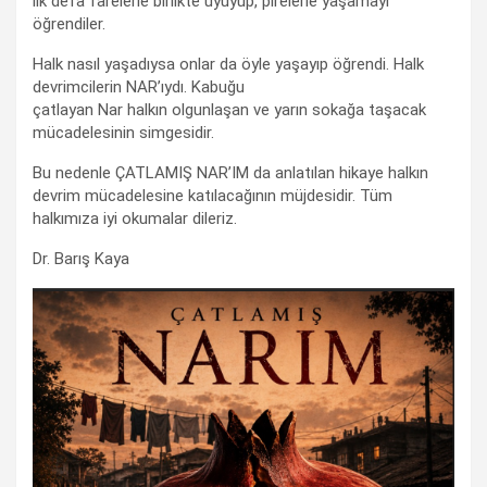
ilk defa farelerle birlikte uyuyup, pirelerle yaşamayı
öğrendiler.
Halk nasıl yaşadıysa onlar da öyle yaşayıp öğrendi. Halk
devrimcilerin NAR’ıydı. Kabuğu
çatlayan Nar halkın olgunlaşan ve yarın sokağa taşacak
mücadelesinin simgesidir.
Bu nedenle ÇATLAMIŞ NAR’IM da anlatılan hikaye halkın
devrim mücadelesine katılacağının müjdesidir. Tüm
halkımıza iyi okumalar dileriz.
Dr. Barış Kaya