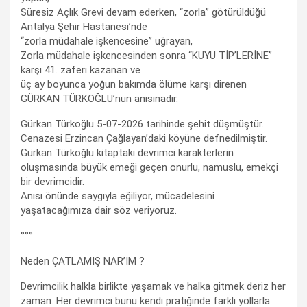
Süresiz Açlık Grevi devam ederken, “zorla” götürüldüğü
Antalya Şehir Hastanesi’nde
“zorla müdahale işkencesine” uğrayan,
Zorla müdahale işkencesinden sonra “KUYU TİP’LERİNE”
karşı 41. zaferi kazanan ve
üç ay boyunca yoğun bakımda ölüme karşı direnen
GÜRKAN TÜRKOĞLU’nun anısınadır.
Gürkan Türkoğlu 5-07-2026 tarihinde şehit düşmüştür.
Cenazesi Erzincan Çağlayan’daki köyüne defnedilmiştir.
Gürkan Türkoğlu kitaptaki devrimci karakterlerin
oluşmasında büyük emeği geçen onurlu, namuslu, emekçi
bir devrimcidir.
Anısı önünde saygıyla eğiliyor, mücadelesini
yaşatacağımıza dair söz veriyoruz.
°°°
Neden ÇATLAMIŞ NAR’IM ?
Devrimcilik halkla birlikte yaşamak ve halka gitmek deriz her
zaman. Her devrimci bunu kendi pratiğinde farklı yollarla