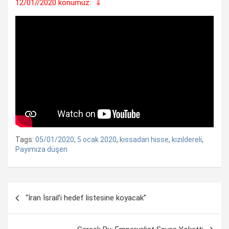
12/01//2020 konumuz: ⇓
Tags:
05/01/2020
,
5 ocak 2020
,
kıssadan hisse
,
kızıldereli
,
Payımıza düşen
Yazı
“İran İsrail’i hedef listesine koyacak”
dolaşımı