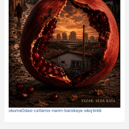
okumaOdasi-catlamis-narim-bariskaya-sıkıştırıldı