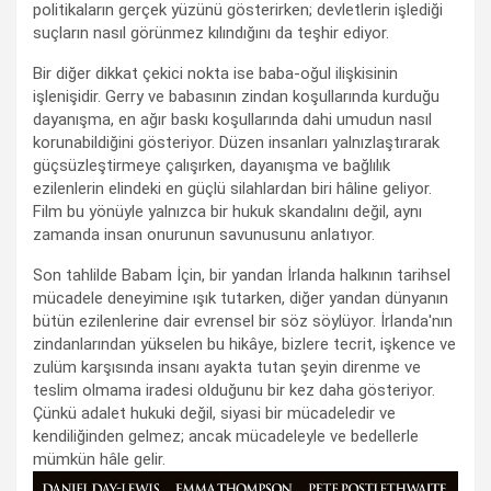
politikaların gerçek yüzünü gösterirken; devletlerin işlediği
suçların nasıl görünmez kılındığını da teşhir ediyor.
Bir diğer dikkat çekici nokta ise baba-oğul ilişkisinin
işlenişidir. Gerry ve babasının zindan koşullarında kurduğu
dayanışma, en ağır baskı koşullarında dahi umudun nasıl
korunabildiğini gösteriyor. Düzen insanları yalnızlaştırarak
güçsüzleştirmeye çalışırken, dayanışma ve bağlılık
ezilenlerin elindeki en güçlü silahlardan biri hâline geliyor.
Film bu yönüyle yalnızca bir hukuk skandalını değil, aynı
zamanda insan onurunun savunusunu anlatıyor.
Son tahlilde Babam İçin, bir yandan İrlanda halkının tarihsel
mücadele deneyimine ışık tutarken, diğer yandan dünyanın
bütün ezilenlerine dair evrensel bir söz söylüyor. İrlanda'nın
zindanlarından yükselen bu hikâye, bizlere tecrit, işkence ve
zulüm karşısında insanı ayakta tutan şeyin direnme ve
teslim olmama iradesi olduğunu bir kez daha gösteriyor.
Çünkü adalet hukuki değil, siyasi bir mücadeledir ve
kendiliğinden gelmez; ancak mücadeleyle ve bedellerle
mümkün hâle gelir.