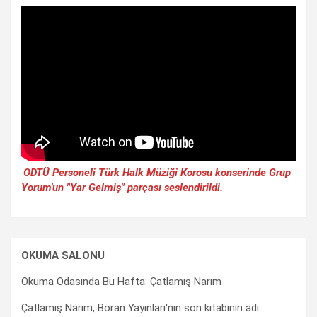
ODTÜ Personeli Türk Halk Müziği Korosu konserinde Grup
Yorum'un "Yar Gelmiş" parçası seslendirildi.
OKUMA SALONU
Okuma Odasında Bu Hafta: Çatlamış Narım
Çatlamış Narım, Boran Yayınları'nın son kitabının adı.