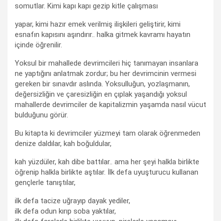
somutlar. Kimi kapı kapı gezip kitle çalışması
yapar, kimi hazır emek verilmiş ilişkileri geliştirir, kimi
esnafın kapısını aşındırır.. halka gitmek kavramı hayatın
içinde öğrenilir.
Yoksul bir mahallede devrimcileri hiç tanımayan insanlara
ne yaptığını anlatmak zordur; bu her devrimcinin vermesi
gereken bir sınavdır aslında. Yoksulluğun, yozlaşmanın,
değersizliğin ve çaresizliğin en çıplak yaşandığı yoksul
mahallerde devrimciler de kapitalizmin yaşamda nasıl vücut
bulduğunu görür.
Bu kitapta ki devrimciler yüzmeyi tam olarak öğrenmeden
denize daldılar, kah boğuldular,
kah yüzdüler, kah dibe battılar.. ama her şeyi halkla birlikte
öğrenip halkla birlikte aştılar. İlk defa uyuşturucu kullanan
gençlerle tanıştılar,
ilk defa tacize uğrayıp dayak yediler,
ilk defa odun kırıp soba yaktılar,