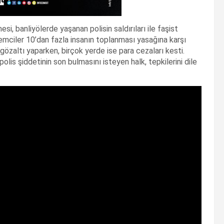
si, banliyölerde yaşanan polisin saldırıları ile faşist
ylemciler 10’dan fazla insanın toplanması yasağına karşı
 gözaltı yaparken, birçok yerde ise para cezaları kesti.
olis şiddetinin son bulmasını isteyen halk, tepkilerini dile