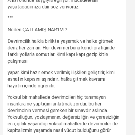
Anısı önünde saygıyla eğiliyor, mücadelesini
yaşatacağımıza dair söz veriyoruz.
°°°
Neden ÇATLAMIŞ NAR’IM ?
Devrimcilik halkla birlikte yaşamak ve halka gitmek
deriz her zaman. Her devrimci bunu kendi pratiğinde
farklı yollarla somutlar. Kimi kapı kapı gezip kitle
çalışması
yapar, kimi hazır emek verilmiş ilişkileri geliştirir, kimi
esnafın kapısını aşındırır.. halka gitmek kavramı
hayatın içinde öğrenilir.
Yoksul bir mahallede devrimcileri hiç tanımayan
insanlara ne yaptığını anlatmak zordur; bu her
devrimcinin vermesi gereken bir sınavdır aslında.
Yoksulluğun, yozlaşmanın, değersizliğin ve çaresizliğin
en çıplak yaşandığı yoksul mahallerde devrimciler de
kapitalizmin yaşamda nasıl vücut bulduğunu görür.