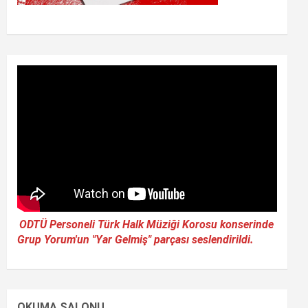
ODTÜ Personeli Türk Halk Müziği Korosu konserinde
Grup Yorum'un "Yar Gelmiş" parçası seslendirildi.
OKUMA SALONU