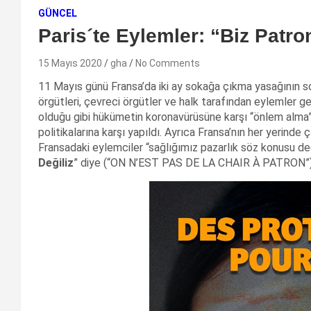
GÜNCEL
Paris´te Eylemler: “Biz Patro
15 Mayıs 2020
gha
No Comments
11 Mayıs günü Fransa’da iki ay sokağa çıkma yasağının son
örgütleri, çevreci örgütler ve halk tarafından eylemler g
olduğu gibi hükümetin koronavürüsüne karşı “önlem alma” 
politikalarına karşı yapıldı. Ayrıca Fransa’nın her yerinde ça
Fransadaki eylemciler “sağlığımız pazarlık söz konusu deği
Değiliz
” diye (“ON N’EST PAS DE LA CHAIR À PATRON”) sl