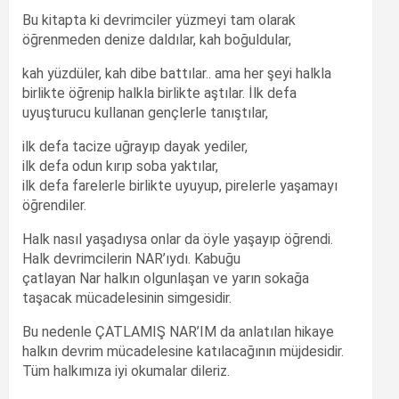
Bu kitapta ki devrimciler yüzmeyi tam olarak
öğrenmeden denize daldılar, kah boğuldular,
kah yüzdüler, kah dibe battılar.. ama her şeyi halkla
birlikte öğrenip halkla birlikte aştılar. İlk defa
uyuşturucu kullanan gençlerle tanıştılar,
ilk defa tacize uğrayıp dayak yediler,
ilk defa odun kırıp soba yaktılar,
ilk defa farelerle birlikte uyuyup, pirelerle yaşamayı
öğrendiler.
Halk nasıl yaşadıysa onlar da öyle yaşayıp öğrendi.
Halk devrimcilerin NAR’ıydı. Kabuğu
çatlayan Nar halkın olgunlaşan ve yarın sokağa
taşacak mücadelesinin simgesidir.
Bu nedenle ÇATLAMIŞ NAR’IM da anlatılan hikaye
halkın devrim mücadelesine katılacağının müjdesidir.
Tüm halkımıza iyi okumalar dileriz.