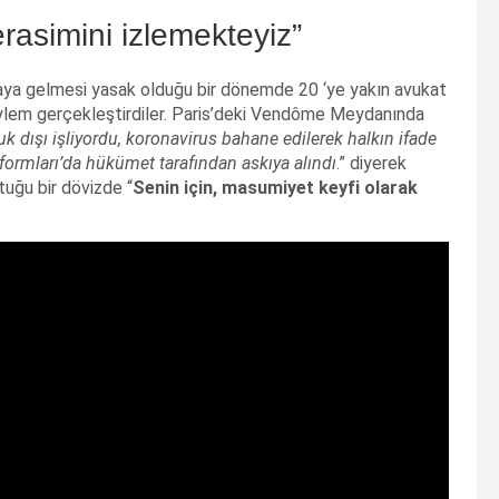
asimini izlemekteyiz”
r araya gelmesi yasak olduğu bir dönemde 20 ‘ye yakın avukat
 eylem gerçekleştirdiler. Paris’deki Vendôme Meydanında
 dışı işliyordu, koronavirus bahane edilerek halkın ifade
reformları’da hükümet tarafından askıya alındı
.” diyerek
tuğu bir dövizde “
Senin için, masumiyet keyfi olarak