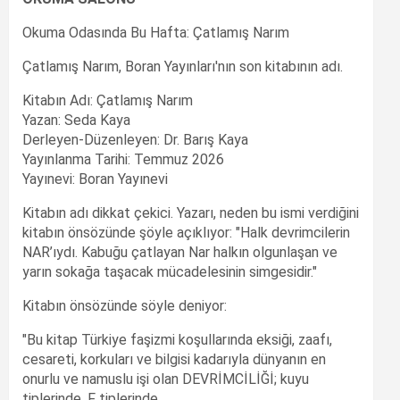
Okuma Odasında Bu Hafta: Çatlamış Narım
Çatlamış Narım, Boran Yayınları'nın son kitabının adı.
Kitabın Adı: Çatlamış Narım
Yazan: Seda Kaya
Derleyen-Düzenleyen: Dr. Barış Kaya
Yayınlanma Tarihi: Temmuz 2026
Yayınevi: Boran Yayınevi
Kitabın adı dikkat çekici. Yazarı, neden bu ismi verdiğini
kitabın önsözünde şöyle açıklıyor: "Halk devrimcilerin
NAR’ıydı. Kabuğu çatlayan Nar halkın olgunlaşan ve
yarın sokağa taşacak mücadelesinin simgesidir."
Kitabın önsözünde söyle deniyor:
"Bu kitap Türkiye faşizmi koşullarında eksiği, zaafı,
cesareti, korkuları ve bilgisi kadarıyla dünyanın en
onurlu ve namuslu işi olan DEVRİMCİLİĞİ; kuyu
tiplerinde, F tiplerinde,