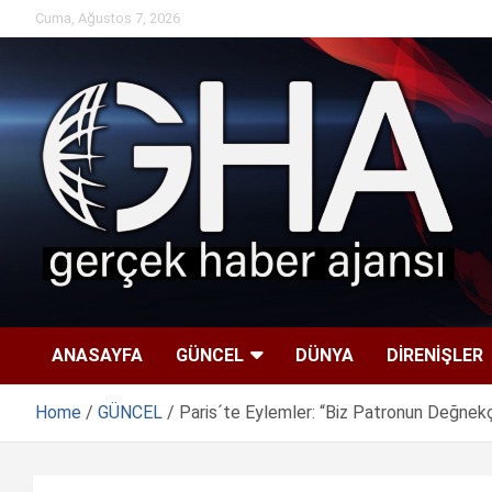
Skip
Cuma, Ağustos 7, 2026
to
content
ANASAYFA
GÜNCEL
DÜNYA
DİRENİŞLER
Home
GÜNCEL
Paris´te Eylemler: “Biz Patronun Değnekçi