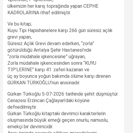
ülkemizin her karış toprağında yapan CEPHE
KADROLARINA ithaf edilmiştir.
Ve bu kitap;
Kuyu Tipi Hapishanelere karşı 266 gün süresiz açlık
grevi yapan,
Süresiz Açlık Grevi devam ederken, “zorla”
götürüldüğü Antalya Şehir Hastanesi’nde
“zorla müdahale işkencesine” uğrayan,
Zorla müdahale işkencesinden sonra “KUYU
TİP’LERİNE” karşı 41. zaferi kazanan ve
üç ay boyunca yoğun bakımda ölüme karşı direnen
GÜRKAN TÜRKOĞLU’nun anısınadır.
Gürkan Türkoğlu 5-07-2026 tarihinde şehit düşmüştür.
Cenazesi Erzincan Çağlayan’daki köyüne
defnedilmiştir.
Gürkan Türkoğlu kitaptaki devrimci karakterlerin
oluşmasında büyük emeği geçen onurlu, namuslu,
emekçi bir devrimcidir.