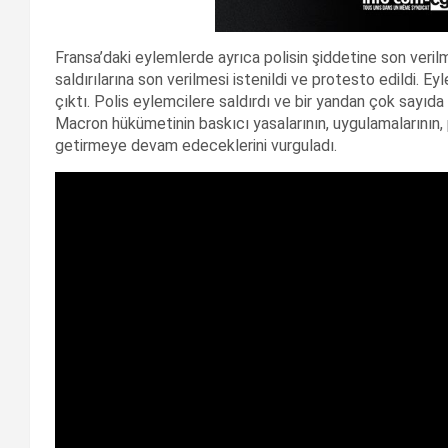
Fransa’daki eylemlerde ayrıca polisin şiddetine son verilme
saldırılarına son verilmesi istenildi ve protesto edildi. E
çıktı. Polis eylemcilere saldırdı ve bir yandan çok sayıda
Macron hükümetinin baskıcı yasalarının, uygulamalarının, p
getirmeye devam edeceklerini vurguladı.