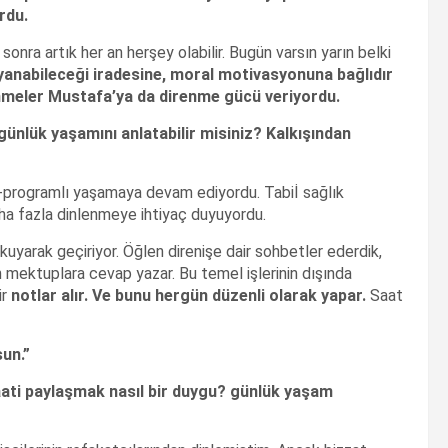
rdu.
onra artık her an herşey olabilir. Bugün varsın yarın belki
yanabileceği iradesine, moral motivasyonuna bağlıdır
enmeler Mustafa’ya da direnme gücü veriyordu.
g
ünl
ük ya
şam
ın
ı anlatabilir misiniz? Kalk
ışından
-programlı yaşamaya devam ediyordu. Tabiİ sağlık
ha fazla dinlenmeye ihtiyaç duyuyordu.
kuyarak geçiriyor. Öğlen direnişe dair sohbetler ederdik,
 mektuplara cevap yazar. Bu temel işlerinin dışında
ir
notlar al
ır. Ve bunu herg
ün d
üzenli olarak yapar.
Saat
sun.
”
ati payla
şmak nas
ıl bir duygu? g
ünl
ük ya
şam