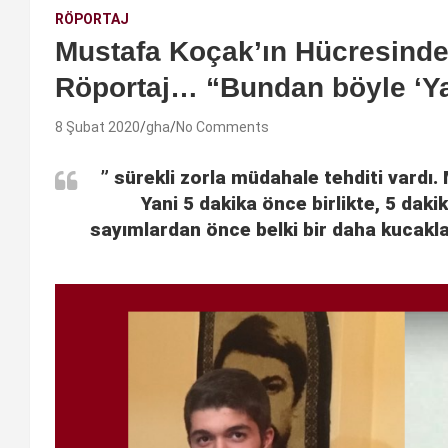
RÖPORTAJ
Mustafa Koçak’ın Hücresinden
Röportaj… “Bundan böyle ‘Ya
8 Şubat 2020
gha
No Comments
” sürekli zorla müdahale tehditi vardı.
Yani 5 dakika önce birlikte, 5 daki
sayımlardan önce belki bir daha kucakla