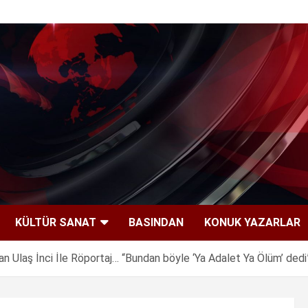
KÜLTÜR SANAT
BASINDAN
KONUK YAZARLAR
n Ulaş İnci İle Röportaj… “Bundan böyle ‘Ya Adalet Ya Ölüm’ dedi