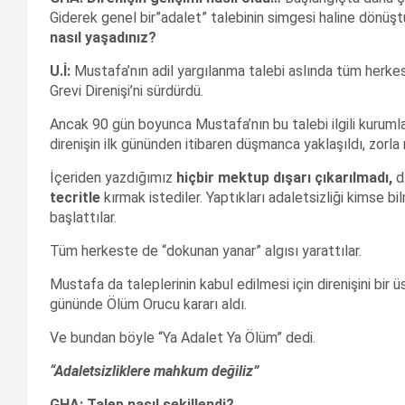
Giderek genel bir”adalet” talebinin simgesi haline dönüş
nas
ıl ya
şad
ın
ız?
U.
İ:
Mustafa’nın adil yargılanma talebi aslında tüm herkes
Grevi Direnişi’ni sürdürdü.
Ancak 90 gün boyunca Mustafa’nın bu talebi ilgili kurum
direnişin ilk gününden itibaren düşmanca yaklaşıldı, zorla
İçeriden yazdığımız
hi
çbir mektup d
ışar
ı
çıkar
ılmad
ı,
dı
tecritle
kırmak istediler. Yaptıkları adaletsizliği kimse bil
başlattılar.
Tüm herkeste de “dokunan yanar” algısı yarattılar.
Mustafa da taleplerinin kabul edilmesi için direnişini bir ü
gününde Ölüm Orucu kararı aldı.
Ve bundan böyle “Ya Adalet Ya Ölüm” dedi.
“
Adaletsizliklere mahkum de
ğ
iliz”
GHA: Talep nas
ıl
şekillendi?