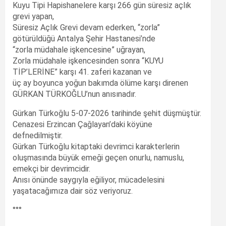
Kuyu Tipi Hapishanelere karşı 266 gün süresiz açlık
grevi yapan,
Süresiz Açlık Grevi devam ederken, “zorla”
götürüldüğü Antalya Şehir Hastanesi’nde
“zorla müdahale işkencesine” uğrayan,
Zorla müdahale işkencesinden sonra “KUYU
TİP’LERİNE” karşı 41. zaferi kazanan ve
üç ay boyunca yoğun bakımda ölüme karşı direnen
GÜRKAN TÜRKOĞLU’nun anısınadır.
Gürkan Türkoğlu 5-07-2026 tarihinde şehit düşmüştür.
Cenazesi Erzincan Çağlayan’daki köyüne
defnedilmiştir.
Gürkan Türkoğlu kitaptaki devrimci karakterlerin
oluşmasında büyük emeği geçen onurlu, namuslu,
emekçi bir devrimcidir.
Anısı önünde saygıyla eğiliyor, mücadelesini
yaşatacağımıza dair söz veriyoruz.
°°°