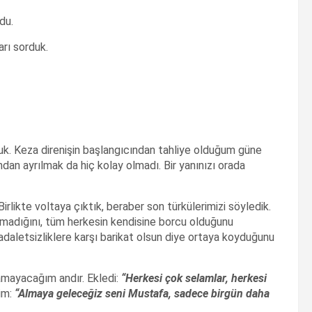
du.
ları sorduk.
duk. Keza direnişin başlangıcından tahliye olduğum güne
dan ayrılmak da hiç kolay olmadı. Bir yanınızı orada
irlikte voltaya çıktık, beraber son türkülerimizi söyledik.
lmadığını, tüm herkesin kendisine borcu olduğunu
 adaletsizliklere karşı barikat olsun diye ortaya koyduğunu
amayacağım andır. Ekledi:
“Herkesi
çok selamlar, herkesi
im:
“Almaya gelece
ğiz seni Mustafa, sadece birg
ün daha