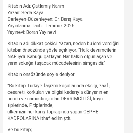
Kitabın Adı: Çatlamış Narım
Yazan: Seda Kaya
Derleyen-Düzenleyen: Dr. Barış Kaya
Yayınlanma Tarihi: Temmuz 2026
Yayınevi: Boran Yayınevi
Kitabın adı dikkat çekici. Yazarı, neden bu ismi verdiğini
kitabın önsözünde şöyle açıklıyor: "Halk devrimcilerin
NAR’ıydı. Kabuğu çatlayan Nar halkın olgunlaşan ve
yarın sokağa taşacak mücadelesinin simgesidir."
Kitabın önsözünde söyle deniyor:
"Bu kitap Türkiye faşizmi koşullarında eksiği, zaafı,
cesareti, korkuları ve bilgisi kadarıyla dünyanın en
onurlu ve namuslu işi olan DEVRİMCİLİĞİ; kuyu
tiplerinde, F tiplerinde,
ülkemizin her karış toprağında yapan CEPHE
KADROLARINA ithaf edilmiştir.
Ve bu kitap;