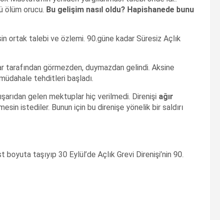
tü ölüm orucu.
Bu geli
şim nas
ıl oldu? Hapishanede bunu
in ortak talebi ve özlemi. 90.güne kadar Süresiz Açlık
lar tarafından görmezden, duymazdan gelindi. Aksine
 müdahale tehditleri başladı.
şarıdan gelen mektuplar hiç verilmedi. Direnişi
a
ğır
mesin istediler. Bunun için bu direnişe yönelik bir saldırı
st boyuta taşıyıp 30 Eylül’de Açlık Grevi Direnişi’nin 90.