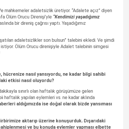
e mahkemeler adaletsizlik üretiyor. “Adalete açız” diyen
fa Ölüm Orucu Direnişi’yle
“Kendimizi ya
şad
ığım
ız
slında bir direniş çağrısı yaptı. Yaşadığımız
tılan adaletsizlikler son bulsun” talebini ekledi. Ve şimdi
istiyor. Ölüm Orucu direnişiyle Adalet talebinin simgesi
!
, h
ücrenize nas
ıl yans
ıyordu, ne kadar bilgi sahibi
aki etkisi nas
ıl oluyordu?
akikayla sınırlı olan haftalık görüşümüze gelen
bii haftalık yapılan eylemleri vs. ne kadar aklında
berleri aldığımızda ise doğal olarak bizde yansıması
rbirimize aktarıp üzerine konuşurduk. Dışarıdaki
i sahiplenmesi ve bu konuda eylemler yapması elbette