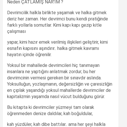
Neden ÇATLAMIŞ NAR’IM ?
Devrimcilik halkla birlikte yaşamak ve halka gitmek
deriz her zaman. Her devrimci bunu kendi pratiğinde
farklı yollarla somutlar. Kimi kapı kapı gezip kitle
çalışması
yapar, kimi hazır emek verilmiş ilişkileri geliştirir, kimi
esnafın kapısını aşındırır.. halka gitmek kavramı
hayatın içinde öğrenilir.
Yoksul bir mahallede devrimcileri hiç tanımayan
insanlara ne yaptığını anlatmak zordur; bu her
devrimcinin vermesi gereken bir sınavdır aslında.
Yoksulluğun, yozlaşmanın, değersizliğin ve çaresizliğin
en çıplak yaşandığı yoksul mahallerde devrimciler de
kapitalizmin yaşamda nasıl vücut bulduğunu görür.
Bu kitapta ki devrimciler yüzmeyi tam olarak
öğrenmeden denize daldılar, kah boğuldular,
kah yüzdüler, kah dibe battılar.. ama her şeyi halkla