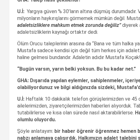
U.
İ:
Yargıya güven % 30’ların altına düşmüş durumdadır. V
milyonların haykırışlarını görmemek mümkün değil. Musta
adaletsizliklere mahkum etmek zorunda de
ğiliz”
diyerek a
adaletsizliklerin kaynağı ortaktır dedi.
Ölüm Orucu taleplerinin arasına da “Bana ve tüm halka yaşa
Mustafa sadece kendisi için değil tüm herkes için adalet 
haline gelmesi bundandır. Adaletin adıdır Mustafa Koçak
“
Bug
ü
n vars
ı
n, yar
ı
n belki yoksun. Bu bu kadar net.
”
GHA: D
ışar
ıda yap
ılan eylemler, sahiplenmeler, i
çeriye
olabiliyordunuz ve bilgi ald
ığın
ızda sizdeki, Mustafa’d
U.İ:
Haftalık 10 dakikalık telefon görüşlerimizden ve 45 d
ailelerimizden, ziyaretçilerimizden haberleri alıyorduk. Ta
tutabilirlerse ve kısa olan sürede nasıl aktarabilirlerse.
Ha
olumlu oluyordu.
Şöyle anlatayım:
bir haber öğrenir öğrenmez hemen bi
nabzı anlamaya çalışırdık. Halkımızın adalet talebin