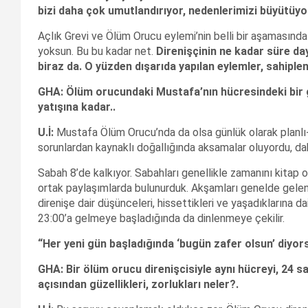
bizi daha çok umutlandırıyor, nedenlerimizi büyütüyo
Açlık Grevi ve Ölüm Orucu eylemi’nin belli bir aşamasında s
yoksun. Bu bu kadar net.
Direnişçinin ne kadar süre da
biraz da. O yüzden dışarıda yapılan eylemler, sahipl
GHA:
Öl
üm orucundaki Mustafa’n
ın h
ücresindeki bir 
yat
ışına kadar..
U.
İ:
Mustafa Ölüm Orucu’nda da olsa günlük olarak planlı
sorunlardan kaynaklı doğallığında aksamalar oluyordu, da
Sabah 8’de kalkıyor. Sabahları genellikle zamanını kitap o
ortak paylaşımlarda bulunurduk. Akşamları genelde gelen
direnişe dair düşünceleri, hissettikleri ve yaşadıklarına da
23:00’a gelmeye başladığında da dinlenmeye çekilir.
“
Her yeni g
ü
n ba
ş
lad
ığı
nda ‘bug
ü
n zafer olsun’ diyor
GHA: Bir
öl
üm orucu direni
şcisiyle ayn
ı h
ücreyi, 24 sa
a
çıs
ından g
üzellikleri, zorluklar
ı neler?.