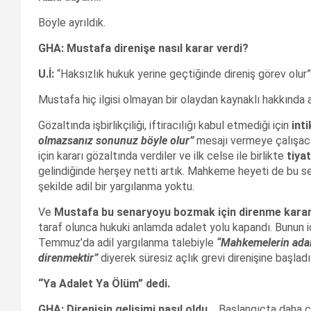
Böyle ayrıldık.
GHA: Mustafa direni
şe nas
ıl karar verdi?
U.
İ:
“Haksızlık hukuk yerine geçtiğinde direniş görev olur
Mustafa hiç ilgisi olmayan bir olaydan kaynaklı hakkında
Gözaltında işbirlikçiliği, iftiracılığı kabul etmediği için
int
olmazsan
ız sonunuz b
öyle olur”
mesajı vermeye çalışaca
için kararı gözaltında verdiler ve ilk celse ile birlikte
tiya
gelindiğinde herşey netti artık. Mahkeme heyeti de bu sen
şekilde adil bir yargılanma yoktu.
Ve
Mustafa bu senaryoyu bozmak i
çin direnme kara
taraf olunca hukuki anlamda adalet yolu kapandı. Bunun 
Temmuz’da adil yargılanma talebiyle
“Mahkemelerin adal
direnmektir”
diyerek süresiz açlık grevi direnişine başladı
“Ya Adalet Ya
Ö
l
ü
m” dedi.
GHA: Direni
şin geli
şimi nas
ıl oldu…
Başlangıçta daha ço