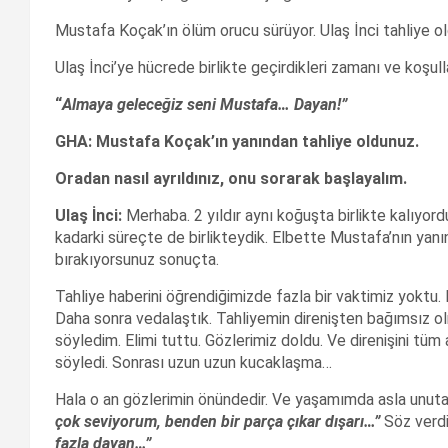
Mustafa Koçak’ın ölüm orucu sürüyor. Ulaş İnci tahliye ol
Ulaş İnci’ye hücrede birlikte geçirdikleri zamanı ve koşul
“
Almaya gelece
ğ
iz seni Mustafa… Dayan!
”
GHA: Mustafa Ko
çak’
ın yan
ından tahliye oldunuz.
Oradan nas
ıl ayr
ıld
ın
ız, onu sorarak ba
şlayal
ım.
Ula
ş
İnci:
Merhaba. 2 yıldır aynı koğuşta birlikte kalıyor
kadarki süreçte de birlikteydik. Elbette Mustafa’nın yanın
bırakıyorsunuz sonuçta.
Tahliye haberini öğrendiğimizde fazla bir vaktimiz yoktu. B
Daha sonra vedalaştık. Tahliyemin direnişten bağımsız o
söyledim. Elimi tuttu. Gözlerimiz doldu. Ve direnişini tüm
söyledi. Sonrası uzun uzun kucaklaşma…
Hala o an gözlerimin önündedir. Ve yaşamımda asla unut
çok seviyorum, benden bir par
ça
çıkar d
ışar
ı…”
Söz verd
fazla dayan…”