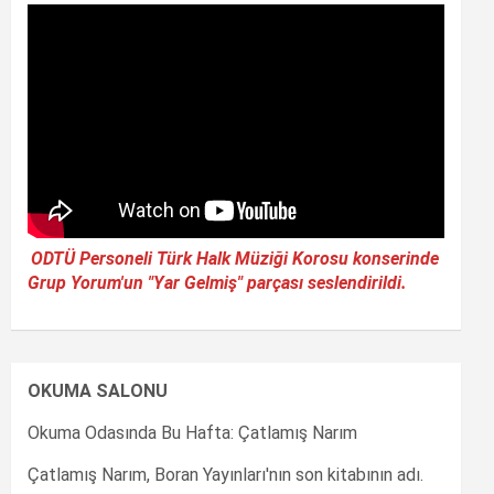
ODTÜ Personeli Türk Halk Müziği Korosu konserinde
Grup Yorum'un "Yar Gelmiş" parçası seslendirildi.
OKUMA SALONU
Okuma Odasında Bu Hafta: Çatlamış Narım
Çatlamış Narım, Boran Yayınları'nın son kitabının adı.