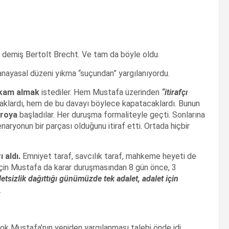
” demiş Bertolt Brecht. Ve tam da böyle oldu.
 anayasal düzeni yıkma “suçundan” yargılanıyordu.
ikam almak
istediler. Hem Mustafa üzerinden
“itiraf
çı
klardı, hem de bu davayı böylece kapatacaklardı. Bunun
troya
başladılar. Her duruşma formaliteyle geçti. Sonlarına
aryonun bir parçası olduğunu itiraf etti. Ortada hiçbir
r
ı ald
ı.
Emniyet taraf, savcılık taraf, mahkeme heyeti de
için Mustafa da karar duruşmasından 8 gün önce, 3
etsizlik da
ğıtt
ığı g
ün
üm
üzde tek adalet, adalet i
çin
.
k Mustafa’nın yeniden yargılanması talebi önde idi..