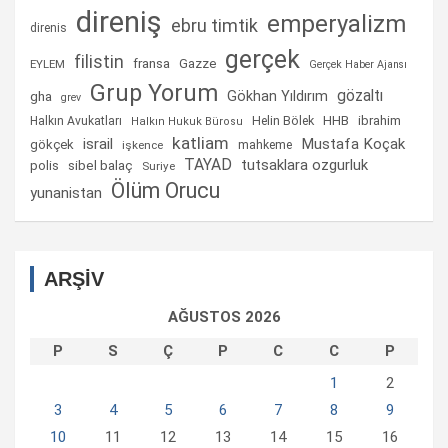
direniş
emperyalizm
ebru timtik
direnis
gerçek
filistin
fransa
Gazze
EYLEM
Gerçek Haber Ajansı
Grup Yorum
gözaltı
gha
Gökhan Yıldırım
grev
Helin Bölek
HHB
ibrahim
Halkın Avukatları
Halkın Hukuk Bürosu
katliam
israil
Mustafa Koçak
gökçek
mahkeme
işkence
TAYAD
tutsaklara ozgurluk
sibel balaç
polis
Suriye
Ölüm Orucu
yunanistan
ARŞİV
AĞUSTOS 2026
P
S
Ç
P
C
C
P
1
2
3
4
5
6
7
8
9
10
11
12
13
14
15
16