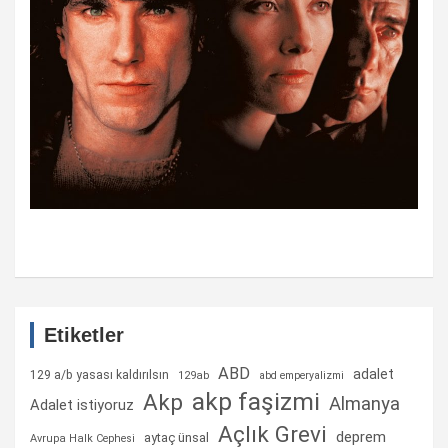
Etiketler
ABD
adalet
129 a/b yasası kaldırılsın
129ab
abd emperyalizmi
akp faşizmi
Akp
Almanya
Adalet istiyoruz
Açlık Grevi
deprem
aytaç ünsal
Avrupa Halk Cephesi