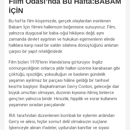
Film Odası’nda Bu Hafta:BABAM
İÇİN
Bu hafta film köşemizde, gerçek olaylardan esinlenen
Babam İçin filmini halkımızın beğenisine sunuyoruz. Film,
yalnızca duygusal bir baba-oğul hikâyesi değil; aynı
zamanda devlet aygıtının ve hukukun egemenlerin elinde
halklara karşı nasıl bir saldırı silahına dönüştüğünü anlatan
çarpıcı bir yapıt niteliğindedir.
Film bizleri 1970'lerin İrlanda'sına götürüyor. İngiliz
sömürgeciliğinin onlarca yıldır halkın üzerine karabasan gibi
çöktüğü, işsizliğin, yoksulluğun ve baskının gündelik
yaşamın ayrılmaz bir parçası hâline geldiği bir tarihsel
kesitte başlıyor. Başkahraman Gerry Conlon, geleceğe dair
büyük umutları olmayan, düzenin kıyısına itilmiş binlerce
gençten yalnızca biridir. Hırsızlık, hippilik ve esrar kullanımı
yaşamının sıradan parçalarıdır.
IRA tarafından düzenlenen bombalı bir eylemin ardından
Gerry ve ailesi, hiçbir somut delil olmaksızın suçlanır.
İşkenceyle alınan ifadeler, uydurulan kanıtlar ve siyasi