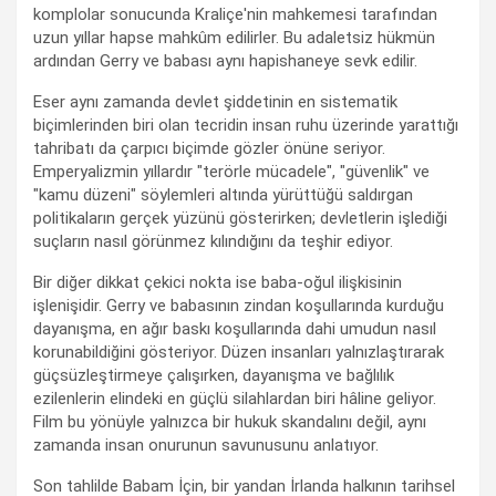
komplolar sonucunda Kraliçe'nin mahkemesi tarafından
uzun yıllar hapse mahkûm edilirler. Bu adaletsiz hükmün
ardından Gerry ve babası aynı hapishaneye sevk edilir.
Eser aynı zamanda devlet şiddetinin en sistematik
biçimlerinden biri olan tecridin insan ruhu üzerinde yarattığı
tahribatı da çarpıcı biçimde gözler önüne seriyor.
Emperyalizmin yıllardır "terörle mücadele", "güvenlik" ve
"kamu düzeni" söylemleri altında yürüttüğü saldırgan
politikaların gerçek yüzünü gösterirken; devletlerin işlediği
suçların nasıl görünmez kılındığını da teşhir ediyor.
Bir diğer dikkat çekici nokta ise baba-oğul ilişkisinin
işlenişidir. Gerry ve babasının zindan koşullarında kurduğu
dayanışma, en ağır baskı koşullarında dahi umudun nasıl
korunabildiğini gösteriyor. Düzen insanları yalnızlaştırarak
güçsüzleştirmeye çalışırken, dayanışma ve bağlılık
ezilenlerin elindeki en güçlü silahlardan biri hâline geliyor.
Film bu yönüyle yalnızca bir hukuk skandalını değil, aynı
zamanda insan onurunun savunusunu anlatıyor.
Son tahlilde Babam İçin, bir yandan İrlanda halkının tarihsel