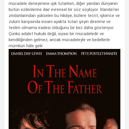
mücadele deneyimine ışık tutarken, diğer yandan dünyanın
bütün ezilenlerine dair evrensel bir söz söylüyor. İrlanda'nın
zindanlarından yükselen bu hikâye, bizlere tecrit, işkence ve
zulüm karşısında insanı ayakta tutan şeyin direnme ve
teslim olmama iradesi olduğunu bir kez daha gösteriyor.
Çünkü adalet hukuki değil, siyasi bir mücadeledir ve
kendiliğinden gelmez; ancak mücadeleyle ve bedellerle
mümkün hâle gelir.