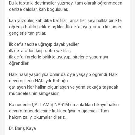
Bu kitapta ki devrimciler yüzmeyi tam olarak öğrenmeden
denize daldılar, kah boğuldular,
kah yüzdüler, kah dibe battılar.. ama her şeyi halkla birlikte
öğrenip halkla birlikte aştılar. İlk defa uyuşturucu kullanan
gençlerle tanıştılar,
ilk defa tacize uğrayıp dayak yediler,
ilk defa odun kırıp soba yaktılar,
ilk defa farelerle birlikte uyuyup, pirelerle yaşamayı
öğrendiler.
Halk nasıl yaşadıysa onlar da öyle yaşayıp öğrendi. Halk
devrimcilerin NAR’ıydı. Kabuğu
çatlayan Nar halkın olgunlaşan ve yarın sokağa taşacak
mücadelesinin simgesidir.
Bu nedenle ÇATLAMIŞ NAR’IM da anlatılan hikaye halkın
devrim mücadelesine katılacağının müjdesidir. Tüm
halkımıza iyi okumalar dileriz.
Dr. Barış Kaya