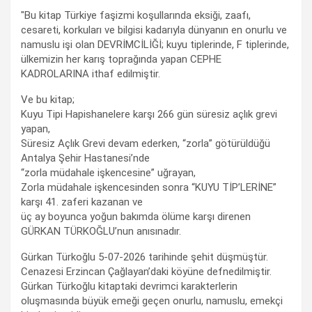
"Bu kitap Türkiye faşizmi koşullarında eksiği, zaafı,
cesareti, korkuları ve bilgisi kadarıyla dünyanın en onurlu ve
namuslu işi olan DEVRİMCİLİĞİ; kuyu tiplerinde, F tiplerinde,
ülkemizin her karış toprağında yapan CEPHE
KADROLARINA ithaf edilmiştir.
Ve bu kitap;
Kuyu Tipi Hapishanelere karşı 266 gün süresiz açlık grevi
yapan,
Süresiz Açlık Grevi devam ederken, “zorla” götürüldüğü
Antalya Şehir Hastanesi’nde
“zorla müdahale işkencesine” uğrayan,
Zorla müdahale işkencesinden sonra “KUYU TİP’LERİNE”
karşı 41. zaferi kazanan ve
üç ay boyunca yoğun bakımda ölüme karşı direnen
GÜRKAN TÜRKOĞLU’nun anısınadır.
Gürkan Türkoğlu 5-07-2026 tarihinde şehit düşmüştür.
Cenazesi Erzincan Çağlayan’daki köyüne defnedilmiştir.
Gürkan Türkoğlu kitaptaki devrimci karakterlerin
oluşmasında büyük emeği geçen onurlu, namuslu, emekçi