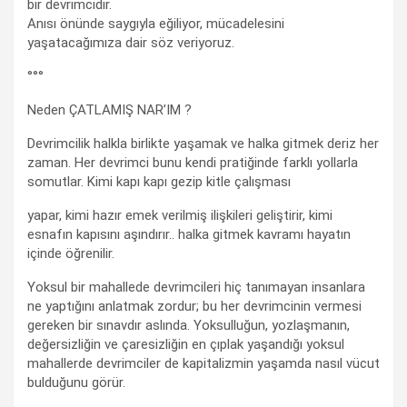
bir devrimcidir.
Anısı önünde saygıyla eğiliyor, mücadelesini
yaşatacağımıza dair söz veriyoruz.
°°°
Neden ÇATLAMIŞ NAR’IM ?
Devrimcilik halkla birlikte yaşamak ve halka gitmek deriz her
zaman. Her devrimci bunu kendi pratiğinde farklı yollarla
somutlar. Kimi kapı kapı gezip kitle çalışması
yapar, kimi hazır emek verilmiş ilişkileri geliştirir, kimi
esnafın kapısını aşındırır.. halka gitmek kavramı hayatın
içinde öğrenilir.
Yoksul bir mahallede devrimcileri hiç tanımayan insanlara
ne yaptığını anlatmak zordur; bu her devrimcinin vermesi
gereken bir sınavdır aslında. Yoksulluğun, yozlaşmanın,
değersizliğin ve çaresizliğin en çıplak yaşandığı yoksul
mahallerde devrimciler de kapitalizmin yaşamda nasıl vücut
bulduğunu görür.