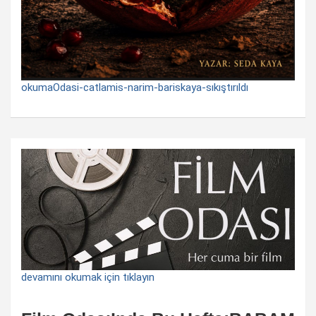
okumaOdasi-catlamis-narim-bariskaya-sıkıştırıldı
devamını okumak için tıklayın