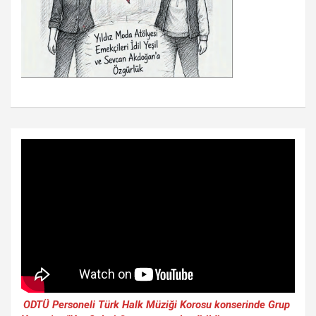
ODTÜ Personeli Türk Halk Müziği Korosu konserinde Grup