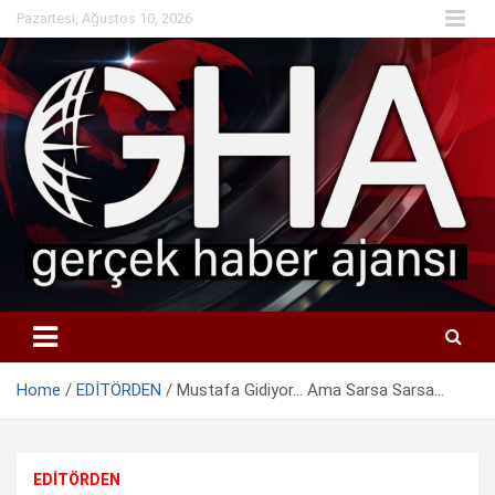
Skip
Pazartesi, Ağustos 10, 2026
to
content
Home
EDİTÖRDEN
Mustafa Gidiyor… Ama Sarsa Sarsa…
EDİTÖRDEN