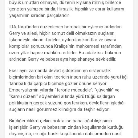
büyük umutları olmayan, düzenin kıyısına itilmiş binlerce
gençten yalnızca biridir. Hırsızlık, hippilik ve esrar kullanımı
yaşamının sıradan parçalarıdır.
IRA tarafından düzenlenen bombalı bir eylemin ardından
Gerry ve ailesi, hiçbir somut delil olmaksızın suçlanır.
İşkenceyle alınan ifadeler, uydurulan kanıtlar ve siyasi
komplolar sonucunda Kraliçe'nin mahkemesi tarafından
uzun yıllar hapse mahkûm edilirler. Bu adaletsiz hükmün
ardından Gerry ve babası aynı hapishaneye sevk edilir.
Eser aynı zamanda devlet şiddetinin en sistematik
biçimlerinden biri olan tecridin insan ruhu üzerinde yarattığı
tahribatı da çarpıcı biçimde gözler önüne seriyor.
Emperyalizmin yıllardır "terörle mücadele", "güvenlik" ve
"kamu düzeni" söylemleri altında yürüttüğü saldırgan
politikaların gerçek yüzünü gösterirken; devletlerin işlediği
suçların nasıl görünmez kılındığını da teşhir ediyor.
Bir diğer dikkat çekici nokta ise baba-oğul ilişkisinin
işlenişidir. Gerry ve babasının zindan koşullarında kurduğu
dayanışma, en ağır baskı koşullarında dahi umudun nasıl