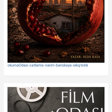
okumaOdasi-catlamis-narim-bariskaya-sıkıştırıldı