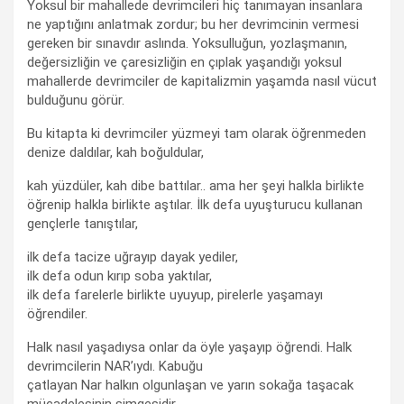
Yoksul bir mahallede devrimcileri hiç tanımayan insanlara
ne yaptığını anlatmak zordur; bu her devrimcinin vermesi
gereken bir sınavdır aslında. Yoksulluğun, yozlaşmanın,
değersizliğin ve çaresizliğin en çıplak yaşandığı yoksul
mahallerde devrimciler de kapitalizmin yaşamda nasıl vücut
bulduğunu görür.
Bu kitapta ki devrimciler yüzmeyi tam olarak öğrenmeden
denize daldılar, kah boğuldular,
kah yüzdüler, kah dibe battılar.. ama her şeyi halkla birlikte
öğrenip halkla birlikte aştılar. İlk defa uyuşturucu kullanan
gençlerle tanıştılar,
ilk defa tacize uğrayıp dayak yediler,
ilk defa odun kırıp soba yaktılar,
ilk defa farelerle birlikte uyuyup, pirelerle yaşamayı
öğrendiler.
Halk nasıl yaşadıysa onlar da öyle yaşayıp öğrendi. Halk
devrimcilerin NAR’ıydı. Kabuğu
çatlayan Nar halkın olgunlaşan ve yarın sokağa taşacak
mücadelesinin simgesidir.