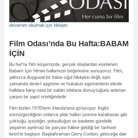
devamını okumak için tıklayın
Film Odası’nda Bu Hafta:BABAM
İÇİN
Bu hafta film köşemizde, gerçek olaylardan esinlenen
Babam İçin filmini halkımızın beğenisine sunuyoruz. Film,
yalnızca duygusal bir baba-oğul hikâyesi değil; aynı
zamanda devlet aygıtının ve hukukun egemenlerin elinde
halklara karşı nasıl bir saldırı silahına dönüştüğünü anlatan
çarpıcı bir yapıt niteliğindedir.
Film bizleri 1970'lerin İrlanda'sına götürüyor. İngiliz
sömürgeciliğinin onlarca yıldır halkın üzerine karabasan gibi
çöktüğü, işsizliğin, yoksulluğun ve baskının gündelik
yaşamın ayrılmaz bir parçası hâline geldiği bir tarihsel
kesitte başlıyor. Başkahraman Gerry Conlon, geleceğe dair