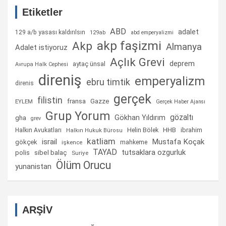
Etiketler
ABD
adalet
129 a/b yasası kaldırılsın
129ab
abd emperyalizmi
akp faşizmi
Akp
Almanya
Adalet istiyoruz
Açlık Grevi
deprem
aytaç ünsal
Avrupa Halk Cephesi
direniş
emperyalizm
ebru timtik
direnis
gerçek
filistin
fransa
Gazze
EYLEM
Gerçek Haber Ajansı
Grup Yorum
gözaltı
gha
Gökhan Yıldırım
grev
Helin Bölek
HHB
ibrahim
Halkın Avukatları
Halkın Hukuk Bürosu
katliam
israil
Mustafa Koçak
gökçek
mahkeme
işkence
TAYAD
tutsaklara ozgurluk
sibel balaç
polis
Suriye
Ölüm Orucu
yunanistan
ARŞİV