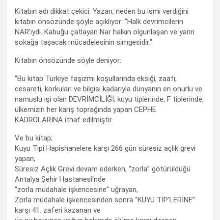
Kitabın adı dikkat çekici. Yazarı, neden bu ismi verdiğini
kitabın önsözünde şöyle açıklıyor: "Halk devrimcilerin
NAR’ıydı. Kabuğu çatlayan Nar halkın olgunlaşan ve yarın
sokağa taşacak mücadelesinin simgesidir."
Kitabın önsözünde söyle deniyor:
"Bu kitap Türkiye faşizmi koşullarında eksiği, zaafı,
cesareti, korkuları ve bilgisi kadarıyla dünyanın en onurlu ve
namuslu işi olan DEVRİMCİLİĞİ; kuyu tiplerinde, F tiplerinde,
ülkemizin her karış toprağında yapan CEPHE
KADROLARINA ithaf edilmiştir.
Ve bu kitap;
Kuyu Tipi Hapishanelere karşı 266 gün süresiz açlık grevi
yapan,
Süresiz Açlık Grevi devam ederken, “zorla” götürüldüğü
Antalya Şehir Hastanesi’nde
“zorla müdahale işkencesine” uğrayan,
Zorla müdahale işkencesinden sonra “KUYU TİP’LERİNE”
karşı 41. zaferi kazanan ve