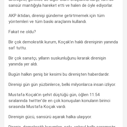
sansür mantığıyla hareket etti ve halen de öyle ediyorlar.
AKP iktidarı, direnişi gündeme getirtmemek için tüm
yöntemleri ve tüm baskı araçlarını kullandı.
Fakat ne oldu?
Bir çok demokratik kurum, Koçak’ın haklı direnişinin yanında
saf tuttu.
Bir çok sanatçı, yılların suskunluğunu kırarak direnişin
yanında yer aldı.
Bugün halkın geniş bir kesimi bu direnişten haberdardır.
Direnişi gün gün yüzbinlerce, belki milyonlarca insan izliyor.
Mustafa Koçak’ın şehit düştüğü gün, öğlen 11.54
sıralarında twitter’de en çok konuşulan konuların birinci
sırasında Mustafa Koçak vardı.
Direnişin gücü, sansürü aşarak halka ulaşıyor.
Direniş, demokratik kurumları, solu, yoksul halkı sarsmıştır