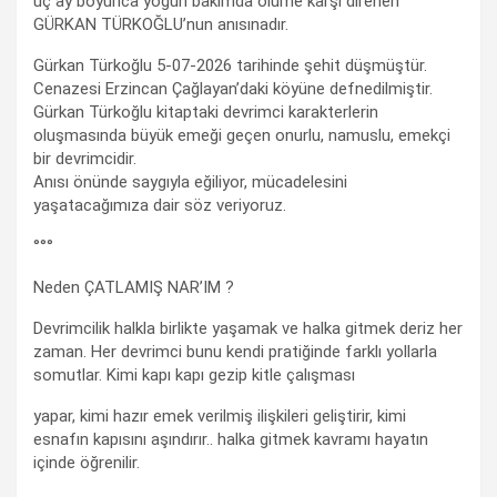
üç ay boyunca yoğun bakımda ölüme karşı direnen
GÜRKAN TÜRKOĞLU’nun anısınadır.
Gürkan Türkoğlu 5-07-2026 tarihinde şehit düşmüştür.
Cenazesi Erzincan Çağlayan’daki köyüne defnedilmiştir.
Gürkan Türkoğlu kitaptaki devrimci karakterlerin
oluşmasında büyük emeği geçen onurlu, namuslu, emekçi
bir devrimcidir.
Anısı önünde saygıyla eğiliyor, mücadelesini
yaşatacağımıza dair söz veriyoruz.
°°°
Neden ÇATLAMIŞ NAR’IM ?
Devrimcilik halkla birlikte yaşamak ve halka gitmek deriz her
zaman. Her devrimci bunu kendi pratiğinde farklı yollarla
somutlar. Kimi kapı kapı gezip kitle çalışması
yapar, kimi hazır emek verilmiş ilişkileri geliştirir, kimi
esnafın kapısını aşındırır.. halka gitmek kavramı hayatın
içinde öğrenilir.