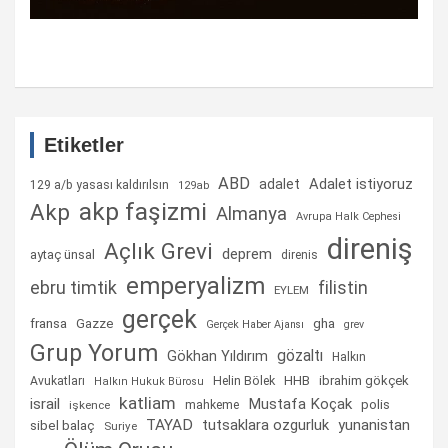
Etiketler
ABD
Adalet istiyoruz
adalet
129 a/b yasası kaldırılsın
129ab
akp faşizmi
Akp
Almanya
Avrupa Halk Cephesi
direniş
Açlık Grevi
deprem
aytaç ünsal
direnis
emperyalizm
ebru timtik
filistin
EYLEM
gerçek
fransa
gha
Gazze
Gerçek Haber Ajansı
grev
Grup Yorum
gözaltı
Gökhan Yıldırım
Halkın
Helin Bölek
HHB
ibrahim gökçek
Avukatları
Halkın Hukuk Bürosu
katliam
israil
Mustafa Koçak
mahkeme
polis
işkence
TAYAD
tutsaklara ozgurluk
yunanistan
sibel balaç
Suriye