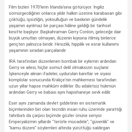
Film bizleri 1970'lerin İrlanda'sına götürüyor. İngiliz
sömürgeciliğinin onlarca yıldır halkın üzerine karabasan gibi
çöktüğü, işsizliğin, yoksulluğun ve baskının gündelik
yaşamın ayrılmaz bir parçası hâline geldiği bir tarihsel
kesitte başlıyor. Başkahraman Gerry Conlon, geleceğe dair
büyük umutları olmayan, düzenin kıyısına itilmiş binlerce
gençten yalnızca biridir. Hırsızlık, hippilik ve esrar kullanımı
yaşamının sıradan parçalarıdır.
IRA tarafından düzenlenen bombalı bir eylemin ardından
Gerry ve ailesi, hiçbir somut delil olmaksızın suçlanır.
İşkenceyle alınan ifadeler, uydurulan kanıtlar ve siyasi
komplolar sonucunda Kraliçe'nin mahkemesi tarafından
uzun yıllar hapse mahkûm edilirler. Bu adaletsiz hükmün
ardından Gerry ve babası aynı hapishaneye sevk edilir.
Eser aynı zamanda devlet şiddetinin en sistematik
biçimlerinden biri olan tecridin insan ruhu üzerinde yarattığı
tahribatı da çarpıcı biçimde gözler önüne seriyor.
Emperyalizmin yıllardır "terörle mücadele", "güvenlik" ve
"kamu düzeni" söylemleri altında yürüttüğü saldırgan