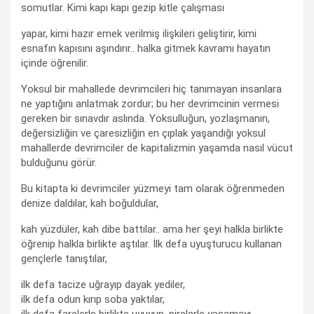
somutlar. Kimi kapı kapı gezip kitle çalışması
yapar, kimi hazır emek verilmiş ilişkileri geliştirir, kimi
esnafın kapısını aşındırır.. halka gitmek kavramı hayatın
içinde öğrenilir.
Yoksul bir mahallede devrimcileri hiç tanımayan insanlara
ne yaptığını anlatmak zordur; bu her devrimcinin vermesi
gereken bir sınavdır aslında. Yoksulluğun, yozlaşmanın,
değersizliğin ve çaresizliğin en çıplak yaşandığı yoksul
mahallerde devrimciler de kapitalizmin yaşamda nasıl vücut
bulduğunu görür.
Bu kitapta ki devrimciler yüzmeyi tam olarak öğrenmeden
denize daldılar, kah boğuldular,
kah yüzdüler, kah dibe battılar.. ama her şeyi halkla birlikte
öğrenip halkla birlikte aştılar. İlk defa uyuşturucu kullanan
gençlerle tanıştılar,
ilk defa tacize uğrayıp dayak yediler,
ilk defa odun kırıp soba yaktılar,
ilk defa farelerle birlikte uyuyup, pirelerle yaşamayı