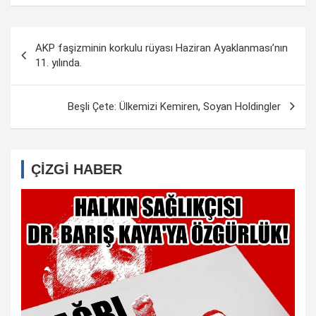
Yazı
AKP faşizminin korkulu rüyası Haziran Ayaklanması’nın
dolaşımı
11. yılında.
Beşli Çete: Ülkemizi Kemiren, Soyan Holdingler
ÇİZGİ HABER