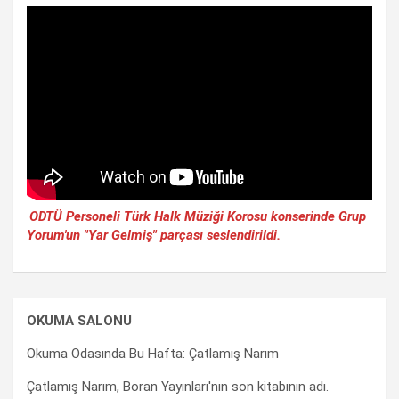
ODTÜ Personeli Türk Halk Müziği Korosu konserinde Grup
Yorum'un "Yar Gelmiş" parçası seslendirildi.
OKUMA SALONU
Okuma Odasında Bu Hafta: Çatlamış Narım
Çatlamış Narım, Boran Yayınları'nın son kitabının adı.