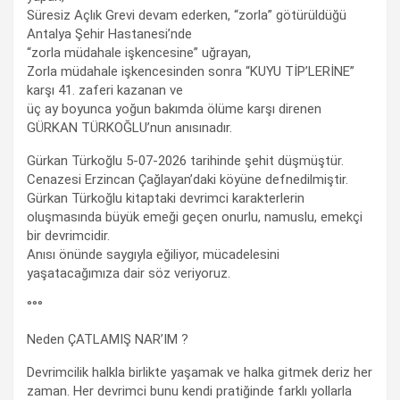
Süresiz Açlık Grevi devam ederken, “zorla” götürüldüğü
Antalya Şehir Hastanesi’nde
“zorla müdahale işkencesine” uğrayan,
Zorla müdahale işkencesinden sonra “KUYU TİP’LERİNE”
karşı 41. zaferi kazanan ve
üç ay boyunca yoğun bakımda ölüme karşı direnen
GÜRKAN TÜRKOĞLU’nun anısınadır.
Gürkan Türkoğlu 5-07-2026 tarihinde şehit düşmüştür.
Cenazesi Erzincan Çağlayan’daki köyüne defnedilmiştir.
Gürkan Türkoğlu kitaptaki devrimci karakterlerin
oluşmasında büyük emeği geçen onurlu, namuslu, emekçi
bir devrimcidir.
Anısı önünde saygıyla eğiliyor, mücadelesini
yaşatacağımıza dair söz veriyoruz.
°°°
Neden ÇATLAMIŞ NAR’IM ?
Devrimcilik halkla birlikte yaşamak ve halka gitmek deriz her
zaman. Her devrimci bunu kendi pratiğinde farklı yollarla