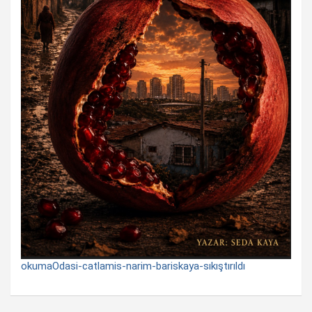
okumaOdasi-catlamis-narim-bariskaya-sıkıştırıldı