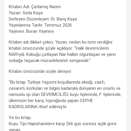
Kitabın Adı: Çatlamış Narım
Yazan: Seda Kaya
Derleyen-Düzenleyen: Dr. Barış Kaya
Yayınlanma Tarihi: Temmuz 2026
Yayınevi: Boran Yayınevi
Kitabın adı dikkat çekici. Yazarı, neden bu ismi verdiğini
kitabın önsözünde şöyle açıklıyor: "Halk devrimcilerin
NAR’ıydı. Kabuğu çatlayan Nar halkın olgunlaşan ve yarın
sokağa taşacak mücadelesinin simgesidir."
Kitabın önsözünde söyle deniyor:
"Bu kitap Türkiye faşizmi koşullarında eksiği, zaafı,
cesareti, korkuları ve bilgisi kadarıyla dünyanın en onurlu ve
namuslu işi olan DEVRİMCİLİĞİ; kuyu tiplerinde, F tiplerinde,
ülkemizin her karış toprağında yapan CEPHE
KADROLARINA ithaf edilmiştir.
Ve bu kitap;
Kuyu Tipi Hapishanelere karşı 266 gün süresiz açlık grevi
yapan,