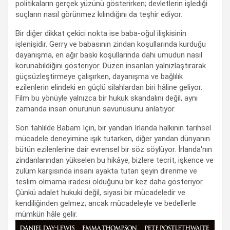
politikaların gerçek yüzünü gösterirken; devletlerin işlediği
suçların nasıl görünmez kılındığını da teşhir ediyor.
Bir diğer dikkat çekici nokta ise baba-oğul ilişkisinin
işlenişidir. Gerry ve babasının zindan koşullarında kurduğu
dayanışma, en ağır baskı koşullarında dahi umudun nasıl
korunabildiğini gösteriyor. Düzen insanları yalnızlaştırarak
güçsüzleştirmeye çalışırken, dayanışma ve bağlılık
ezilenlerin elindeki en güçlü silahlardan biri hâline geliyor.
Film bu yönüyle yalnızca bir hukuk skandalını değil, aynı
zamanda insan onurunun savunusunu anlatıyor.
Son tahlilde Babam İçin, bir yandan İrlanda halkının tarihsel
mücadele deneyimine ışık tutarken, diğer yandan dünyanın
bütün ezilenlerine dair evrensel bir söz söylüyor. İrlanda'nın
zindanlarından yükselen bu hikâye, bizlere tecrit, işkence ve
zulüm karşısında insanı ayakta tutan şeyin direnme ve
teslim olmama iradesi olduğunu bir kez daha gösteriyor.
Çünkü adalet hukuki değil, siyasi bir mücadeledir ve
kendiliğinden gelmez; ancak mücadeleyle ve bedellerle
mümkün hâle gelir.