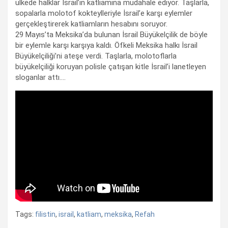
ülkede halklar İsrail’in katliamına müdahale ediyor. Taşlarla,
sopalarla molotof kokteylleriyle İsrail’e karşı eylemler
gerçekleştirerek katliamların hesabını soruyor.
29 Mayıs’ta Meksika’da bulunan İsrail Büyükelçilik de böyle
bir eylemle karşı karşıya kaldı. Öfkeli Meksika halkı İsrail
Büyükelçiliği’ni ateşe verdi. Taşlarla, molotoflarla
büyükelçiliği koruyan polisle çatışan kitle İsrail’i lanetleyen
sloganlar attı….
Tags:
filistin
,
israil
,
katliam
,
meksika
,
Refah