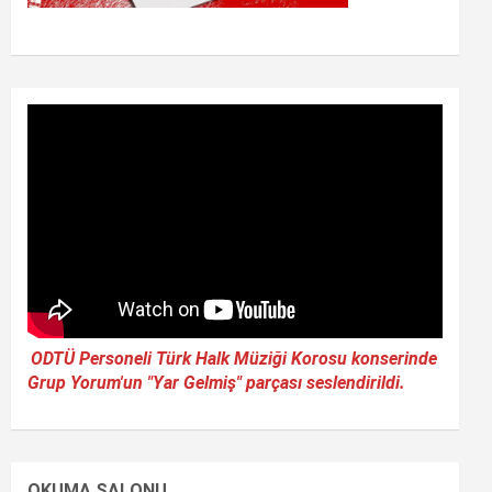
ODTÜ Personeli Türk Halk Müziği Korosu konserinde
Grup Yorum'un "Yar Gelmiş" parçası seslendirildi.
OKUMA SALONU