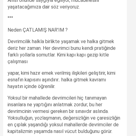
Anısı önünde saygıyla eğiliyor, mücadelesini
yaşatacağımıza dair söz veriyoruz.
°°°
Neden ÇATLAMIŞ NAR’IM ?
Devrimcilik halkla birlikte yaşamak ve halka gitmek
deriz her zaman. Her devrimci bunu kendi pratiğinde
farklı yollarla somutlar. Kimi kapı kapı gezip kitle
çalışması
yapar, kimi hazır emek verilmiş ilişkileri geliştirir, kimi
esnafın kapısını aşındırır.. halka gitmek kavramı
hayatın içinde öğrenilir.
Yoksul bir mahallede devrimcileri hiç tanımayan
insanlara ne yaptığını anlatmak zordur; bu her
devrimcinin vermesi gereken bir sınavdır aslında.
Yoksulluğun, yozlaşmanın, değersizliğin ve çaresizliğin
en çıplak yaşandığı yoksul mahallerde devrimciler de
kapitalizmin yaşamda nasıl vücut bulduğunu görür.