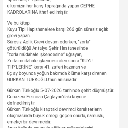
ülkemizin her karış toprağında yapan CEPHE
KADROLARINA ithaf edilmiştir.
Ve bu kitap;
Kuyu Tipi Hapishanelere karşı 266 gün süresiz açlık
grevi yapan,
Süresiz Açlık Grevi devam ederken, “zorla”
götürüldüğü Antalya Şehir Hastanesi’nde
“zorla müdahale işkencesine” uğrayan,
Zorla müdahale işkencesinden sonra “KUYU
TİP’LERİNE” karşı 41. zaferi kazanan ve
üç ay boyunca yoğun bakımda ölüme karşı direnen
GÜRKAN TÜRKOĞLU’nun anısınadır.
Gürkan Türkoğlu 5-07-2026 tarihinde şehit düşmüştür.
Cenazesi Erzincan Çağlayan’daki köyüne
defnedilmiştir.
Gürkan Türkoğlu kitaptaki devrimci karakterlerin
oluşmasında büyük emeği geçen onurlu, namuslu,
emekçi bir devrimcidir.