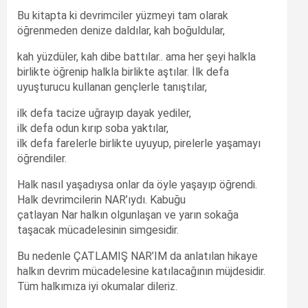
Bu kitapta ki devrimciler yüzmeyi tam olarak
öğrenmeden denize daldılar, kah boğuldular,
kah yüzdüler, kah dibe battılar.. ama her şeyi halkla
birlikte öğrenip halkla birlikte aştılar. İlk defa
uyuşturucu kullanan gençlerle tanıştılar,
ilk defa tacize uğrayıp dayak yediler,
ilk defa odun kırıp soba yaktılar,
ilk defa farelerle birlikte uyuyup, pirelerle yaşamayı
öğrendiler.
Halk nasıl yaşadıysa onlar da öyle yaşayıp öğrendi.
Halk devrimcilerin NAR’ıydı. Kabuğu
çatlayan Nar halkın olgunlaşan ve yarın sokağa
taşacak mücadelesinin simgesidir.
Bu nedenle ÇATLAMIŞ NAR’IM da anlatılan hikaye
halkın devrim mücadelesine katılacağının müjdesidir.
Tüm halkımıza iyi okumalar dileriz.