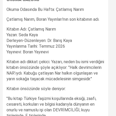
Okuma Odasında Bu Hafta: Çatlamış Narım
Çatlamış Narım, Boran Yayınları'nın son kitabının adı.
Kitabın Adı: Çatlamış Narım
Yazan: Seda Kaya
Derleyen-Düzenleyen: Dr. Barış Kaya
Yayınlanma Tarihi: Temmuz 2026
Yayınevi: Boran Yayınevi
Kitabın adı dikkat çekici. Yazarı, neden bu ismi verdiğini
kitabın önsözünde şöyle açıklıyor: "Halk devrimcilerin
NAR’ıydı. Kabuğu çatlayan Nar halkın olgunlaşan ve
yarın sokağa taşacak mücadelesinin simgesidir."
Kitabın önsözünde söyle deniyor:
"Bu kitap Türkiye faşizmi koşullarında eksiği, zaafı,
cesareti, korkuları ve bilgisi kadarıyla dünyanın en
onurlu ve namuslu işi olan DEVRİMCİLİĞİ; kuyu
tiplerinde, F tiplerinde,