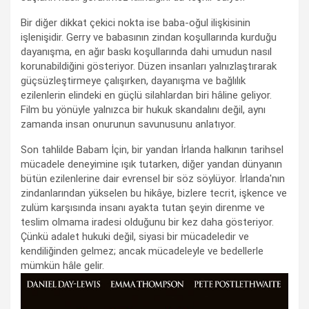
Bir diğer dikkat çekici nokta ise baba-oğul ilişkisinin
işlenişidir. Gerry ve babasının zindan koşullarında kurduğu
dayanışma, en ağır baskı koşullarında dahi umudun nasıl
korunabildiğini gösteriyor. Düzen insanları yalnızlaştırarak
güçsüzleştirmeye çalışırken, dayanışma ve bağlılık
ezilenlerin elindeki en güçlü silahlardan biri hâline geliyor.
Film bu yönüyle yalnızca bir hukuk skandalını değil, aynı
zamanda insan onurunun savunusunu anlatıyor.
Son tahlilde Babam İçin, bir yandan İrlanda halkının tarihsel
mücadele deneyimine ışık tutarken, diğer yandan dünyanın
bütün ezilenlerine dair evrensel bir söz söylüyor. İrlanda'nın
zindanlarından yükselen bu hikâye, bizlere tecrit, işkence ve
zulüm karşısında insanı ayakta tutan şeyin direnme ve
teslim olmama iradesi olduğunu bir kez daha gösteriyor.
Çünkü adalet hukuki değil, siyasi bir mücadeledir ve
kendiliğinden gelmez; ancak mücadeleyle ve bedellerle
mümkün hâle gelir.