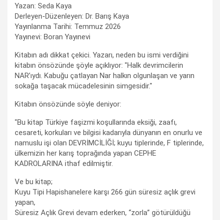
Yazan: Seda Kaya
Derleyen-Düzenleyen: Dr. Barış Kaya
Yayınlanma Tarihi: Temmuz 2026
Yayınevi: Boran Yayınevi
Kitabın adı dikkat çekici. Yazarı, neden bu ismi verdiğini
kitabın önsözünde şöyle açıklıyor: "Halk devrimcilerin
NAR’ıydı. Kabuğu çatlayan Nar halkın olgunlaşan ve yarın
sokağa taşacak mücadelesinin simgesidir."
Kitabın önsözünde söyle deniyor:
"Bu kitap Türkiye faşizmi koşullarında eksiği, zaafı,
cesareti, korkuları ve bilgisi kadarıyla dünyanın en onurlu ve
namuslu işi olan DEVRİMCİLİĞİ; kuyu tiplerinde, F tiplerinde,
ülkemizin her karış toprağında yapan CEPHE
KADROLARINA ithaf edilmiştir.
Ve bu kitap;
Kuyu Tipi Hapishanelere karşı 266 gün süresiz açlık grevi
yapan,
Süresiz Açlık Grevi devam ederken, “zorla” götürüldüğü