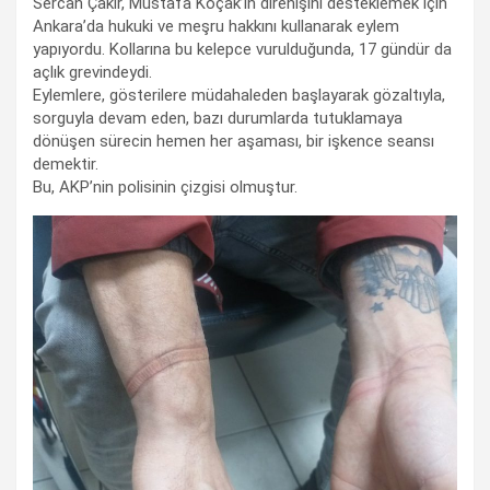
Sercan Çakır, Mustafa Koçak’ın direnişini desteklemek için
Ankara’da hukuki ve meşru hakkını kullanarak eylem
yapıyordu. Kollarına bu kelepce vurulduğunda, 17 gündür da
açlık grevindeydi.
Eylemlere, gösterilere müdahaleden başlayarak gözaltıyla,
sorguyla devam eden, bazı durumlarda tutuklamaya
dönüşen sürecin hemen her aşaması, bir işkence seansı
demektir.
Bu, AKP’nin polisinin çizgisi olmuştur.