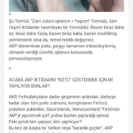
*
Şu formül, “Zam zulüm işkence = faşizm” formülü, tüm
faşist iktidarları tanımlayan bir formüldür. Bazen biraz daha
az, biraz daha fazla, bazen biraz kaba, bazen inceltilmiş
yöntemlerle olsa da, temel nitelik değişmez.
AKP döneminde polis, yargıyı tamamen etkisizleştirmiş
olmanın verdiği cüretle, işkence konusunda
pervasızlaşmıştır.
*
ACABA AKP İKTİDARINI “KÖTÜ” GÖSTERMEK İÇİN Mİ
YAPILIYOR BUNLAR?
AKP, Fethullahçıların darbe girişiminin ardından, darbeye
kadar olan tüm polis zulmünü, komplolarını Fetöcü
polislere yüklediler; Gazetelerde, televizyonlardı “Fetö’nün
AkP’yi yıpratmak için” polise bunları yaptırdığı işlendi.
Peki şimdi kim yapıyor, kim yaptırıyor?
Bu kez de başka bir tarikat veya “karanlık güçler”, AKP