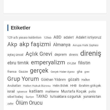
Etiketler
ABD
Adalet istiyoruz
adalet
129 a/b yasası kaldırılsın
129ab
akp faşizmi
Akp
Almanya
Avrupa Halk Cephesi
direniş
Açlık Grevi
deprem
aytaç ünsal
direnis
emperyalizm
ebru timtik
filistin
EYLEM
gerçek
fransa
gha
Gazze
Gerçek Haber Ajansı
grev
Grup Yorum
gözaltı
Gökhan Yıldırım
Halkın
Helin Bölek
HHB
ibrahim gökçek
Avukatları
Halkın Hukuk Bürosu
katliam
israil
Mustafa Koçak
mahkeme
polis
işkence
TAYAD
tutsaklara ozgurluk
yunanistan
sibel balaç
Suriye
Ölüm Orucu
zafer