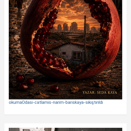
okumaOdasi-catlamis-narim-bariskaya-sıkıştırıldı