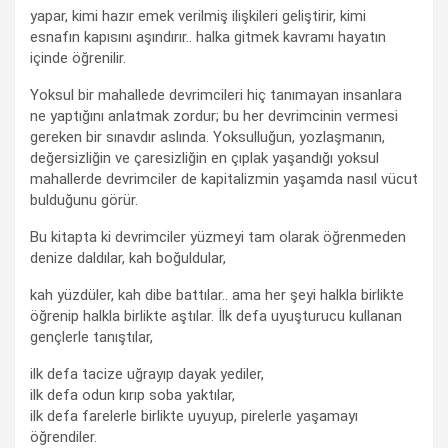
yapar, kimi hazır emek verilmiş ilişkileri geliştirir, kimi
esnafın kapısını aşındırır.. halka gitmek kavramı hayatın
içinde öğrenilir.
Yoksul bir mahallede devrimcileri hiç tanımayan insanlara
ne yaptığını anlatmak zordur; bu her devrimcinin vermesi
gereken bir sınavdır aslında. Yoksulluğun, yozlaşmanın,
değersizliğin ve çaresizliğin en çıplak yaşandığı yoksul
mahallerde devrimciler de kapitalizmin yaşamda nasıl vücut
bulduğunu görür.
Bu kitapta ki devrimciler yüzmeyi tam olarak öğrenmeden
denize daldılar, kah boğuldular,
kah yüzdüler, kah dibe battılar.. ama her şeyi halkla birlikte
öğrenip halkla birlikte aştılar. İlk defa uyuşturucu kullanan
gençlerle tanıştılar,
ilk defa tacize uğrayıp dayak yediler,
ilk defa odun kırıp soba yaktılar,
ilk defa farelerle birlikte uyuyup, pirelerle yaşamayı
öğrendiler.