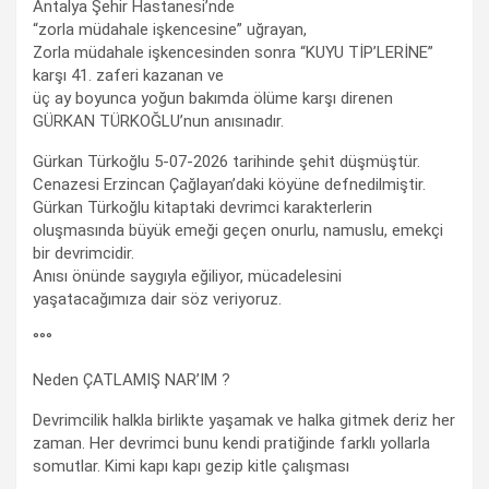
Antalya Şehir Hastanesi’nde
“zorla müdahale işkencesine” uğrayan,
Zorla müdahale işkencesinden sonra “KUYU TİP’LERİNE”
karşı 41. zaferi kazanan ve
üç ay boyunca yoğun bakımda ölüme karşı direnen
GÜRKAN TÜRKOĞLU’nun anısınadır.
Gürkan Türkoğlu 5-07-2026 tarihinde şehit düşmüştür.
Cenazesi Erzincan Çağlayan’daki köyüne defnedilmiştir.
Gürkan Türkoğlu kitaptaki devrimci karakterlerin
oluşmasında büyük emeği geçen onurlu, namuslu, emekçi
bir devrimcidir.
Anısı önünde saygıyla eğiliyor, mücadelesini
yaşatacağımıza dair söz veriyoruz.
°°°
Neden ÇATLAMIŞ NAR’IM ?
Devrimcilik halkla birlikte yaşamak ve halka gitmek deriz her
zaman. Her devrimci bunu kendi pratiğinde farklı yollarla
somutlar. Kimi kapı kapı gezip kitle çalışması