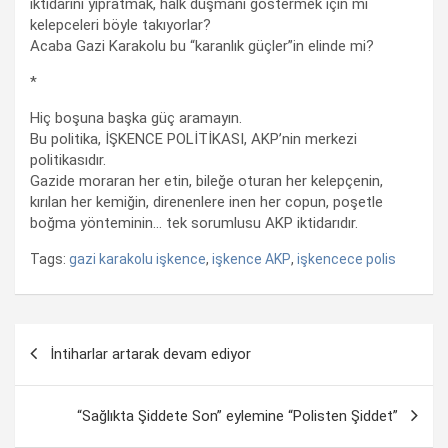
iktidarını yıpratmak, halk düşmanı göstermek için mi
kelepceleri böyle takıyorlar?
Acaba Gazi Karakolu bu “karanlık güçler”in elinde mi?
*
Hiç boşuna başka güç aramayın.
Bu politika, İŞKENCE POLİTİKASI, AKP’nin merkezi
politikasıdır.
Gazide moraran her etin, bileğe oturan her kelepçenin,
kırılan her kemiğin, direnenlere inen her copun, poşetle
boğma yönteminin… tek sorumlusu AKP iktidarıdır.
Tags:
gazi karakolu işkence
,
işkence AKP
,
işkencece polis
Yazı
İntiharlar artarak devam ediyor
dolaşımı
“Sağlıkta Şiddete Son” eylemine “Polisten Şiddet”