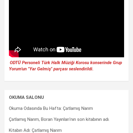
ODTÜ Personeli Türk Halk Müziği Korosu konserinde Grup
Yorum'un "Yar Gelmiş" parçası seslendirildi.
OKUMA SALONU
Okuma Odasında Bu Hafta: Çatlamış Narım
Çatlamış Narım, Boran Yayınları'nın son kitabının adı.
Kitabın Adı: Çatlamış Narım