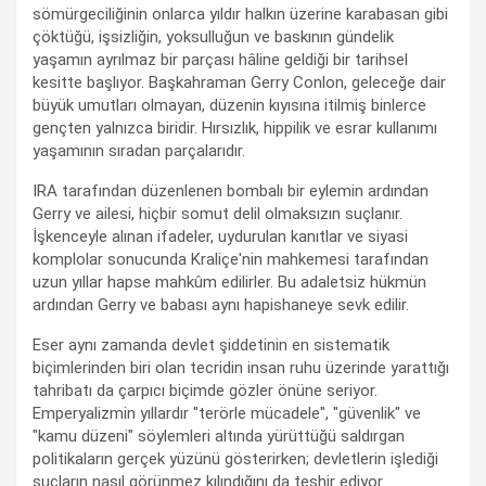
sömürgeciliğinin onlarca yıldır halkın üzerine karabasan gibi
çöktüğü, işsizliğin, yoksulluğun ve baskının gündelik
yaşamın ayrılmaz bir parçası hâline geldiği bir tarihsel
kesitte başlıyor. Başkahraman Gerry Conlon, geleceğe dair
büyük umutları olmayan, düzenin kıyısına itilmiş binlerce
gençten yalnızca biridir. Hırsızlık, hippilik ve esrar kullanımı
yaşamının sıradan parçalarıdır.
IRA tarafından düzenlenen bombalı bir eylemin ardından
Gerry ve ailesi, hiçbir somut delil olmaksızın suçlanır.
İşkenceyle alınan ifadeler, uydurulan kanıtlar ve siyasi
komplolar sonucunda Kraliçe'nin mahkemesi tarafından
uzun yıllar hapse mahkûm edilirler. Bu adaletsiz hükmün
ardından Gerry ve babası aynı hapishaneye sevk edilir.
Eser aynı zamanda devlet şiddetinin en sistematik
biçimlerinden biri olan tecridin insan ruhu üzerinde yarattığı
tahribatı da çarpıcı biçimde gözler önüne seriyor.
Emperyalizmin yıllardır "terörle mücadele", "güvenlik" ve
"kamu düzeni" söylemleri altında yürüttüğü saldırgan
politikaların gerçek yüzünü gösterirken; devletlerin işlediği
suçların nasıl görünmez kılındığını da teşhir ediyor.