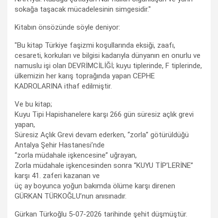
sokağa taşacak mücadelesinin simgesidir."
Kitabın önsözünde söyle deniyor:
"Bu kitap Türkiye faşizmi koşullarında eksiği, zaafı,
cesareti, korkuları ve bilgisi kadarıyla dünyanın en onurlu ve
namuslu işi olan DEVRİMCİLİĞİ; kuyu tiplerinde, F tiplerinde,
ülkemizin her karış toprağında yapan CEPHE
KADROLARINA ithaf edilmiştir.
Ve bu kitap;
Kuyu Tipi Hapishanelere karşı 266 gün süresiz açlık grevi
yapan,
Süresiz Açlık Grevi devam ederken, “zorla” götürüldüğü
Antalya Şehir Hastanesi’nde
“zorla müdahale işkencesine” uğrayan,
Zorla müdahale işkencesinden sonra “KUYU TİP’LERİNE”
karşı 41. zaferi kazanan ve
üç ay boyunca yoğun bakımda ölüme karşı direnen
GÜRKAN TÜRKOĞLU’nun anısınadır.
Gürkan Türkoğlu 5-07-2026 tarihinde şehit düşmüştür.