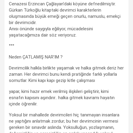
Cenazesi Erzincan Çağlayan’daki köyüne defnedilmiştir.
Gürkan Türkoğlu kitaptaki devrimci karakterlerin
oluşmasında büyük emeği geçen onurlu, namuslu, emekçi
bir devrimcidir.
Anısı önünde saygıyla eğiliyor, mücadelesini
yaşatacağımıza dair söz veriyoruz.
°°°
Neden ÇATLAMIŞ NAR’IM ?
Devrimcilik halkla birlikte yaşamak ve halka gitmek deriz her
zaman. Her devrimci bunu kendi pratiğinde farklı yollarla
somutlar. Kimi kapı kapı gezip kitle çalışması
yapar, kimi hazır emek verilmiş ilişkileri geliştirir, kimi
esnafın kapısını aşındırır.. halka gitmek kavramı hayatın
içinde öğrenilir.
Yoksul bir mahallede devrimcileri hiç tanımayan insanlara
ne yaptığını anlatmak zordur; bu her devrimcinin vermesi
gereken bir sınavdır aslında. Yoksulluğun, yozlaşmanın,