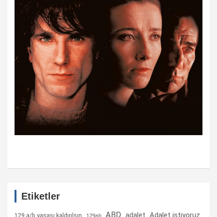
Etiketler
ABD
Adalet istiyoruz
adalet
129 a/b yasası kaldırılsın
129ab