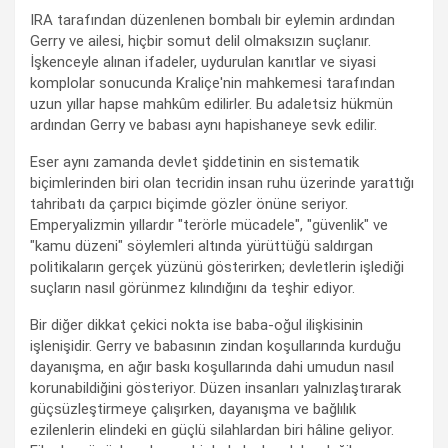
IRA tarafından düzenlenen bombalı bir eylemin ardından
Gerry ve ailesi, hiçbir somut delil olmaksızın suçlanır.
İşkenceyle alınan ifadeler, uydurulan kanıtlar ve siyasi
komplolar sonucunda Kraliçe'nin mahkemesi tarafından
uzun yıllar hapse mahkûm edilirler. Bu adaletsiz hükmün
ardından Gerry ve babası aynı hapishaneye sevk edilir.
Eser aynı zamanda devlet şiddetinin en sistematik
biçimlerinden biri olan tecridin insan ruhu üzerinde yarattığı
tahribatı da çarpıcı biçimde gözler önüne seriyor.
Emperyalizmin yıllardır "terörle mücadele", "güvenlik" ve
"kamu düzeni" söylemleri altında yürüttüğü saldırgan
politikaların gerçek yüzünü gösterirken; devletlerin işlediği
suçların nasıl görünmez kılındığını da teşhir ediyor.
Bir diğer dikkat çekici nokta ise baba-oğul ilişkisinin
işlenişidir. Gerry ve babasının zindan koşullarında kurduğu
dayanışma, en ağır baskı koşullarında dahi umudun nasıl
korunabildiğini gösteriyor. Düzen insanları yalnızlaştırarak
güçsüzleştirmeye çalışırken, dayanışma ve bağlılık
ezilenlerin elindeki en güçlü silahlardan biri hâline geliyor.