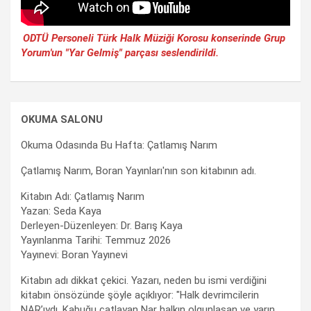
ODTÜ Personeli Türk Halk Müziği Korosu konserinde Grup
Yorum'un "Yar Gelmiş" parçası seslendirildi.
OKUMA SALONU
Okuma Odasında Bu Hafta: Çatlamış Narım
Çatlamış Narım, Boran Yayınları'nın son kitabının adı.
Kitabın Adı: Çatlamış Narım
Yazan: Seda Kaya
Derleyen-Düzenleyen: Dr. Barış Kaya
Yayınlanma Tarihi: Temmuz 2026
Yayınevi: Boran Yayınevi
Kitabın adı dikkat çekici. Yazarı, neden bu ismi verdiğini
kitabın önsözünde şöyle açıklıyor: "Halk devrimcilerin
NAR’ıydı. Kabuğu çatlayan Nar halkın olgunlaşan ve yarın