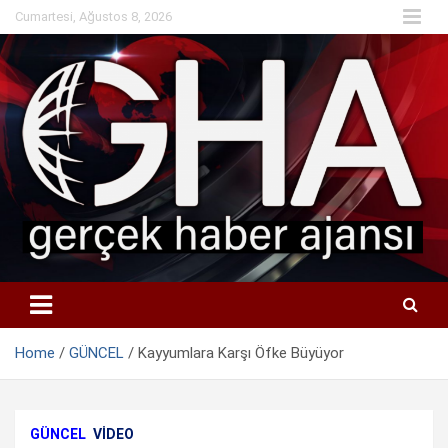
Skip
Cumartesi, Ağustos 8, 2026
to
content
Home
GÜNCEL
Kayyumlara Karşı Öfke Büyüyor
GÜNCEL
VIDEO