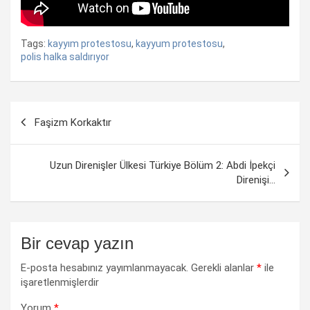
Tags:
kayyım protestosu
,
kayyum protestosu
,
polis halka saldırıyor
Yazı
Faşizm Korkaktır
dolaşımı
Uzun Direnişler Ülkesi Türkiye Bölüm 2: Abdi İpekçi
Direnişi…
Bir cevap yazın
E-posta hesabınız yayımlanmayacak.
Gerekli alanlar
*
ile
işaretlenmişlerdir
Yorum
*