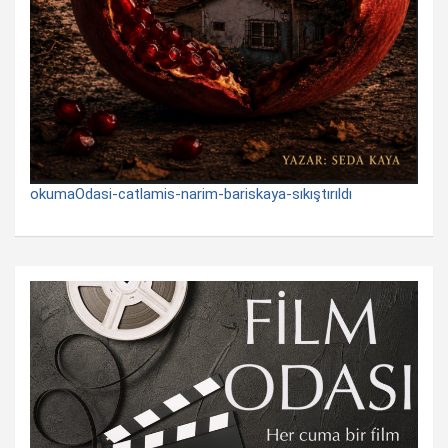
okumaOdasi-catlamis-narim-bariskaya-sıkıştırıldı