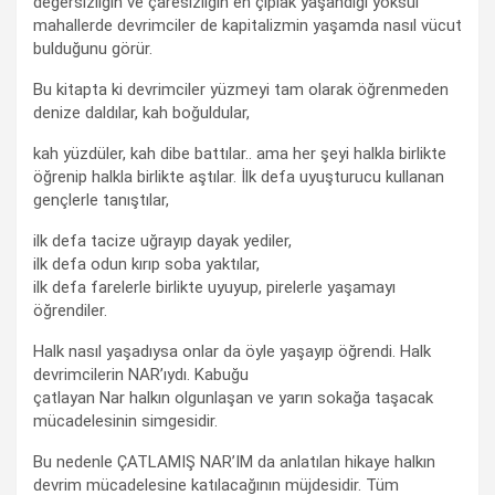
değersizliğin ve çaresizliğin en çıplak yaşandığı yoksul
mahallerde devrimciler de kapitalizmin yaşamda nasıl vücut
bulduğunu görür.
Bu kitapta ki devrimciler yüzmeyi tam olarak öğrenmeden
denize daldılar, kah boğuldular,
kah yüzdüler, kah dibe battılar.. ama her şeyi halkla birlikte
öğrenip halkla birlikte aştılar. İlk defa uyuşturucu kullanan
gençlerle tanıştılar,
ilk defa tacize uğrayıp dayak yediler,
ilk defa odun kırıp soba yaktılar,
ilk defa farelerle birlikte uyuyup, pirelerle yaşamayı
öğrendiler.
Halk nasıl yaşadıysa onlar da öyle yaşayıp öğrendi. Halk
devrimcilerin NAR’ıydı. Kabuğu
çatlayan Nar halkın olgunlaşan ve yarın sokağa taşacak
mücadelesinin simgesidir.
Bu nedenle ÇATLAMIŞ NAR’IM da anlatılan hikaye halkın
devrim mücadelesine katılacağının müjdesidir. Tüm