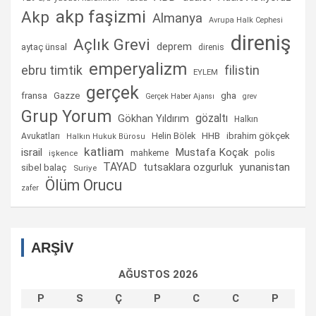
akp faşizmi
Akp
Almanya
Avrupa Halk Cephesi
direniş
Açlık Grevi
deprem
aytaç ünsal
direnis
emperyalizm
ebru timtik
filistin
EYLEM
gerçek
fransa
gha
Gazze
Gerçek Haber Ajansı
grev
Grup Yorum
gözaltı
Gökhan Yıldırım
Halkın
Helin Bölek
HHB
ibrahim gökçek
Avukatları
Halkın Hukuk Bürosu
katliam
israil
Mustafa Koçak
mahkeme
polis
işkence
TAYAD
tutsaklara ozgurluk
yunanistan
sibel balaç
Suriye
Ölüm Orucu
zafer
ARŞİV
AĞUSTOS 2026
P
S
Ç
P
C
C
P