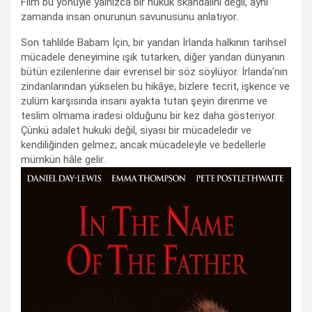
Film bu yönüyle yalnızca bir hukuk skandalını değil, aynı
zamanda insan onurunun savunusunu anlatıyor.
Son tahlilde Babam İçin, bir yandan İrlanda halkının tarihsel
mücadele deneyimine ışık tutarken, diğer yandan dünyanın
bütün ezilenlerine dair evrensel bir söz söylüyor. İrlanda'nın
zindanlarından yükselen bu hikâye, bizlere tecrit, işkence ve
zulüm karşısında insanı ayakta tutan şeyin direnme ve
teslim olmama iradesi olduğunu bir kez daha gösteriyor.
Çünkü adalet hukuki değil, siyasi bir mücadeledir ve
kendiliğinden gelmez; ancak mücadeleyle ve bedellerle
mümkün hâle gelir.