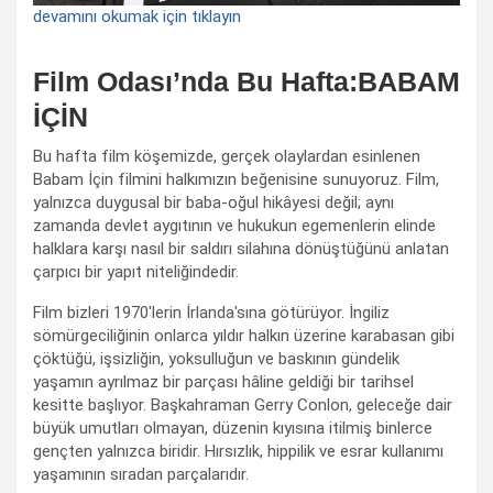
devamını okumak için tıklayın
Film Odası’nda Bu Hafta:BABAM
İÇİN
Bu hafta film köşemizde, gerçek olaylardan esinlenen
Babam İçin filmini halkımızın beğenisine sunuyoruz. Film,
yalnızca duygusal bir baba-oğul hikâyesi değil; aynı
zamanda devlet aygıtının ve hukukun egemenlerin elinde
halklara karşı nasıl bir saldırı silahına dönüştüğünü anlatan
çarpıcı bir yapıt niteliğindedir.
Film bizleri 1970'lerin İrlanda'sına götürüyor. İngiliz
sömürgeciliğinin onlarca yıldır halkın üzerine karabasan gibi
çöktüğü, işsizliğin, yoksulluğun ve baskının gündelik
yaşamın ayrılmaz bir parçası hâline geldiği bir tarihsel
kesitte başlıyor. Başkahraman Gerry Conlon, geleceğe dair
büyük umutları olmayan, düzenin kıyısına itilmiş binlerce
gençten yalnızca biridir. Hırsızlık, hippilik ve esrar kullanımı
yaşamının sıradan parçalarıdır.