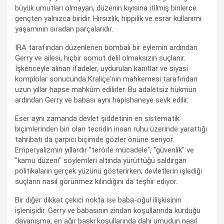
büyük umutları olmayan, düzenin kıyısına itilmiş binlerce
gençten yalnızca biridir. Hırsızlık, hippilik ve esrar kullanımı
yaşamının sıradan parçalarıdır.
IRA tarafından düzenlenen bombalı bir eylemin ardından
Gerry ve ailesi, hiçbir somut delil olmaksızın suçlanır.
İşkenceyle alınan ifadeler, uydurulan kanıtlar ve siyasi
komplolar sonucunda Kraliçe'nin mahkemesi tarafından
uzun yıllar hapse mahkûm edilirler. Bu adaletsiz hükmün
ardından Gerry ve babası aynı hapishaneye sevk edilir.
Eser aynı zamanda devlet şiddetinin en sistematik
biçimlerinden biri olan tecridin insan ruhu üzerinde yarattığı
tahribatı da çarpıcı biçimde gözler önüne seriyor.
Emperyalizmin yıllardır "terörle mücadele", "güvenlik" ve
"kamu düzeni" söylemleri altında yürüttüğü saldırgan
politikaların gerçek yüzünü gösterirken; devletlerin işlediği
suçların nasıl görünmez kılındığını da teşhir ediyor.
Bir diğer dikkat çekici nokta ise baba-oğul ilişkisinin
işlenişidir. Gerry ve babasının zindan koşullarında kurduğu
dayanışma, en ağır baskı koşullarında dahi umudun nasıl