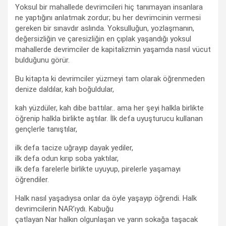
Yoksul bir mahallede devrimcileri hiç tanımayan insanlara
ne yaptığını anlatmak zordur; bu her devrimcinin vermesi
gereken bir sınavdır aslında. Yoksulluğun, yozlaşmanın,
değersizliğin ve çaresizliğin en çıplak yaşandığı yoksul
mahallerde devrimciler de kapitalizmin yaşamda nasıl vücut
bulduğunu görür.
Bu kitapta ki devrimciler yüzmeyi tam olarak öğrenmeden
denize daldılar, kah boğuldular,
kah yüzdüler, kah dibe battılar.. ama her şeyi halkla birlikte
öğrenip halkla birlikte aştılar. İlk defa uyuşturucu kullanan
gençlerle tanıştılar,
ilk defa tacize uğrayıp dayak yediler,
ilk defa odun kırıp soba yaktılar,
ilk defa farelerle birlikte uyuyup, pirelerle yaşamayı
öğrendiler.
Halk nasıl yaşadıysa onlar da öyle yaşayıp öğrendi. Halk
devrimcilerin NAR’ıydı. Kabuğu
çatlayan Nar halkın olgunlaşan ve yarın sokağa taşacak