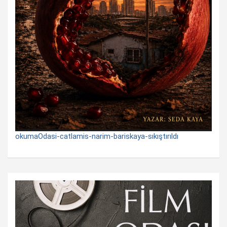
okumaOdasi-catlamis-narim-bariskaya-sıkıştırıldı