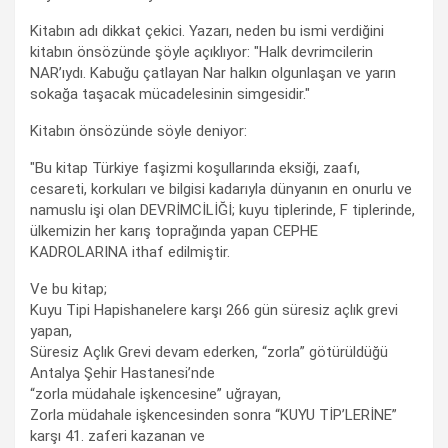
Kitabın adı dikkat çekici. Yazarı, neden bu ismi verdiğini
kitabın önsözünde şöyle açıklıyor: "Halk devrimcilerin
NAR’ıydı. Kabuğu çatlayan Nar halkın olgunlaşan ve yarın
sokağa taşacak mücadelesinin simgesidir."
Kitabın önsözünde söyle deniyor:
"Bu kitap Türkiye faşizmi koşullarında eksiği, zaafı,
cesareti, korkuları ve bilgisi kadarıyla dünyanın en onurlu ve
namuslu işi olan DEVRİMCİLİĞİ; kuyu tiplerinde, F tiplerinde,
ülkemizin her karış toprağında yapan CEPHE
KADROLARINA ithaf edilmiştir.
Ve bu kitap;
Kuyu Tipi Hapishanelere karşı 266 gün süresiz açlık grevi
yapan,
Süresiz Açlık Grevi devam ederken, “zorla” götürüldüğü
Antalya Şehir Hastanesi’nde
“zorla müdahale işkencesine” uğrayan,
Zorla müdahale işkencesinden sonra “KUYU TİP’LERİNE”
karşı 41. zaferi kazanan ve