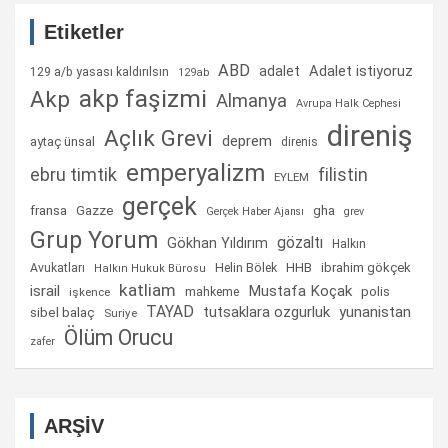
Etiketler
ABD
Adalet istiyoruz
adalet
129 a/b yasası kaldırılsın
129ab
akp faşizmi
Akp
Almanya
Avrupa Halk Cephesi
direniş
Açlık Grevi
deprem
aytaç ünsal
direnis
emperyalizm
ebru timtik
filistin
EYLEM
gerçek
fransa
gha
Gazze
Gerçek Haber Ajansı
grev
Grup Yorum
gözaltı
Gökhan Yıldırım
Halkın
Helin Bölek
HHB
ibrahim gökçek
Avukatları
Halkın Hukuk Bürosu
katliam
israil
Mustafa Koçak
mahkeme
polis
işkence
TAYAD
tutsaklara ozgurluk
yunanistan
sibel balaç
Suriye
Ölüm Orucu
zafer
ARŞİV