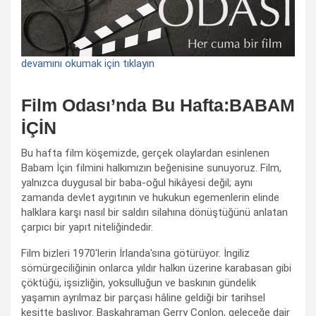
devamını okumak için tıklayın
Film Odası’nda Bu Hafta:BABAM
İÇİN
Bu hafta film köşemizde, gerçek olaylardan esinlenen
Babam İçin filmini halkımızın beğenisine sunuyoruz. Film,
yalnızca duygusal bir baba-oğul hikâyesi değil; aynı
zamanda devlet aygıtının ve hukukun egemenlerin elinde
halklara karşı nasıl bir saldırı silahına dönüştüğünü anlatan
çarpıcı bir yapıt niteliğindedir.
Film bizleri 1970'lerin İrlanda'sına götürüyor. İngiliz
sömürgeciliğinin onlarca yıldır halkın üzerine karabasan gibi
çöktüğü, işsizliğin, yoksulluğun ve baskının gündelik
yaşamın ayrılmaz bir parçası hâline geldiği bir tarihsel
kesitte başlıyor. Başkahraman Gerry Conlon, geleceğe dair