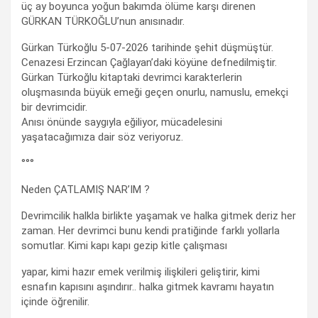
üç ay boyunca yoğun bakımda ölüme karşı direnen
GÜRKAN TÜRKOĞLU’nun anısınadır.
Gürkan Türkoğlu 5-07-2026 tarihinde şehit düşmüştür.
Cenazesi Erzincan Çağlayan’daki köyüne defnedilmiştir.
Gürkan Türkoğlu kitaptaki devrimci karakterlerin
oluşmasında büyük emeği geçen onurlu, namuslu, emekçi
bir devrimcidir.
Anısı önünde saygıyla eğiliyor, mücadelesini
yaşatacağımıza dair söz veriyoruz.
°°°
Neden ÇATLAMIŞ NAR’IM ?
Devrimcilik halkla birlikte yaşamak ve halka gitmek deriz her
zaman. Her devrimci bunu kendi pratiğinde farklı yollarla
somutlar. Kimi kapı kapı gezip kitle çalışması
yapar, kimi hazır emek verilmiş ilişkileri geliştirir, kimi
esnafın kapısını aşındırır.. halka gitmek kavramı hayatın
içinde öğrenilir.