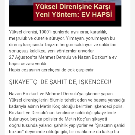
Yüksel direnişi, 1000’li günlerde aynı ısrar, kararlılık,
meşruluk ve cüretle sürüyor. Yılmayan, yorulmayan bu
direniş karşısında faşizm hergün saldırıyor ve saldırıları
sonuçsuz kaldıkça, yeni yöntemler arıyorlar.
27 Ağustos’ta Mehmet Dersulu ve Nazan Bozkurt’a ev
hapsi cezası verildi.
Hapis cezasının gerekçesi de çok çarpıcıdır:
ŞİKAYETÇİ DE ŞAHİT DE, İŞKENCECİ!
Nazan Bozkurt ve Mehmet Dersulu’ya işkence yapan,
Yüksel direnişçilerini ölümle tehdit eden ve basına yansıdığı
kadarıyla adının Metin Koç olduğu belirtilen işkenceci polis,
Bozkurt ve Dersulu’nun kendisine saldırdığı şikayetinde
bulunuyor; başka polisler de Metin Koç’un şikayeti
doğrultusunda yalancı şahitlik yapıyorlar ve “Şıracının şahidi
bozacı” deyiminde olduğu gibi, bir mahkeme da kalkıp bu