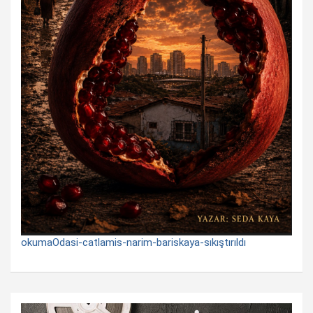
okumaOdasi-catlamis-narim-bariskaya-sıkıştırıldı