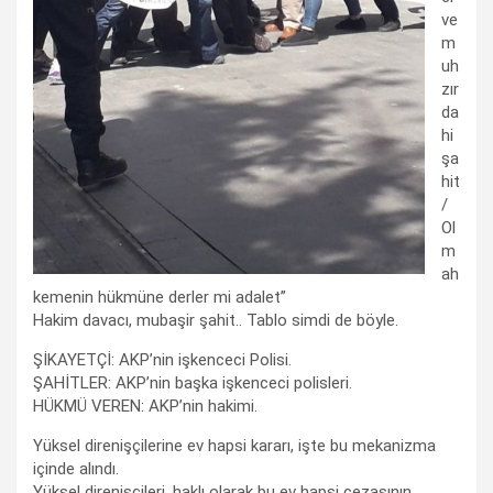
ve
m
uh
zır
da
hi
şa
hit
/
Ol
m
ah
kemenin hükmüne derler mi adalet”
Hakim davacı, mubaşir şahit.. Tablo simdi de böyle.
ŞİKAYETÇİ: AKP’nin işkenceci Polisi.
ŞAHİTLER: AKP’nin başka işkenceci polisleri.
HÜKMÜ VEREN: AKP’nin hakimi.
Yüksel direnişçilerine ev hapsi kararı, işte bu mekanizma
içinde alındı.
Yüksel direnişçileri, haklı olarak bu ev hapsi cezasının