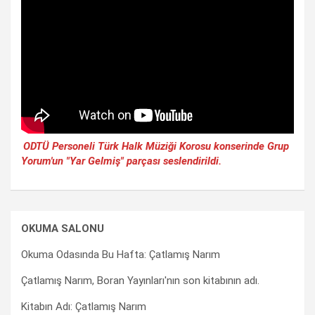
ODTÜ Personeli Türk Halk Müziği Korosu konserinde Grup
Yorum'un "Yar Gelmiş" parçası seslendirildi.
OKUMA SALONU
Okuma Odasında Bu Hafta: Çatlamış Narım
Çatlamış Narım, Boran Yayınları'nın son kitabının adı.
Kitabın Adı: Çatlamış Narım