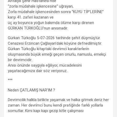
Antalya Şehir Hastanesi’nde
“zorla müdahale işkencesine” uğrayan,
Zorla müdahale işkencesinden sonra “KUYU TİP’LERİNE”
karşı 41. zaferi kazanan ve
üç ay boyunca yoğun bakımda ölüme karşı direnen
GÜRKAN TÜRKOĞLU’nun anısınadır.
Gürkan Türkoğlu 5-07-2026 tarihinde şehit düşmüştür.
Cenazesi Erzincan Çağlayan’daki köyüne defnedilmiştir.
Gürkan Türkoğlu kitaptaki devrimci karakterlerin
oluşmasında büyük emeği geçen onurlu, namuslu, emekçi
bir devrimcidir.
Anısı önünde saygıyla eğiliyor, mücadelesini
yaşatacağımıza dair söz veriyoruz.
°°°
Neden ÇATLAMIŞ NAR’IM ?
Devrimcilik halkla birlikte yaşamak ve halka gitmek deriz her
zaman. Her devrimci bunu kendi pratiğinde farklı yollarla
somutlar. Kimi kapı kapı gezip kitle çalışması