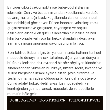
Bir diğer dikkat çekici nokta ise baba-oğul ilişkisinin
işlenişidir. Gerry ve babasının zindan koşullarında kurduğu
dayanışma, en ağır baskı koşullarında dahi umudun nasıl
korunabildiğini gösteriyor. Düzen insanları yalnızlaştırarak
güçsüzleştirmeye çalışırken, dayanışma ve bağlılık
ezilenlerin elindeki en güçlü silahlardan biri hâline geliyor.
Film bu yönüyle yalnızca bir hukuk skandalını değil, aynı
zamanda insan onurunun savunusunu anlatıyor.
Son tahlilde Babam İçin, bir yandan İrlanda halkının tarihsel
mücadele deneyimine ışık tutarken, diğer yandan dünyanın
bütün ezilenlerine dair evrensel bir söz söylüyor. İrlanda'nın
zindanlarından yükselen bu hikâye, bizlere tecrit, işkence ve
zulüm karşısında insanı ayakta tutan şeyin direnme ve
teslim olmama iradesi olduğunu bir kez daha gösteriyor.
Çünkü adalet hukuki değil, siyasi bir mücadeledir ve
kendiliğinden gelmez; ancak mücadeleyle ve bedellerle
mümkün hâle gelir.