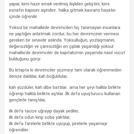
yapar, kimi hazır emek verilmiş ilişkileri geliştirir, kimi
esnafın kapısını aşındırır.. halka gitmek kavramı hayatın
içinde öğrenilir.
Yoksul bir mahallede devrimcileri hiç tanımayan insanlara
ne yaptığını anlatmak zordur; bu her devrimcinin vermesi
gereken bir sınavdır aslında. Yoksulluğun, yozlaşmanın,
değersizliğin ve çaresizliğin en çıplak yaşandığı yoksul
mahallerde devrimciler de kapitalizmin yaşamda nasıl vücut
bulduğunu görür.
Bu kitapta ki devrimciler yüzmeyi tam olarak öğrenmeden
denize daldılar, kah boğuldular,
kah yüzdüler, kah dibe battılar.. ama her şeyi halkla birlikte
öğrenip halkla birlikte aştılar. İlk defa uyuşturucu kullanan
gençlerle tanıştılar,
ilk defa tacize uğrayıp dayak yediler,
ilk defa odun kırıp soba yaktılar,
ilk defa farelerle birlikte uyuyup, pirelerle yaşamayı
öğrendiler.