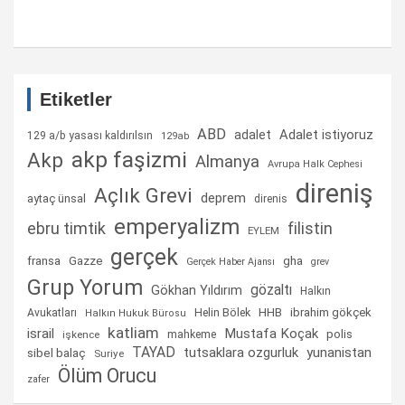
Etiketler
ABD
Adalet istiyoruz
adalet
129 a/b yasası kaldırılsın
129ab
akp faşizmi
Akp
Almanya
Avrupa Halk Cephesi
direniş
Açlık Grevi
deprem
aytaç ünsal
direnis
emperyalizm
ebru timtik
filistin
EYLEM
gerçek
fransa
gha
Gazze
Gerçek Haber Ajansı
grev
Grup Yorum
gözaltı
Gökhan Yıldırım
Halkın
Helin Bölek
HHB
ibrahim gökçek
Avukatları
Halkın Hukuk Bürosu
katliam
israil
Mustafa Koçak
mahkeme
polis
işkence
TAYAD
tutsaklara ozgurluk
yunanistan
sibel balaç
Suriye
Ölüm Orucu
zafer