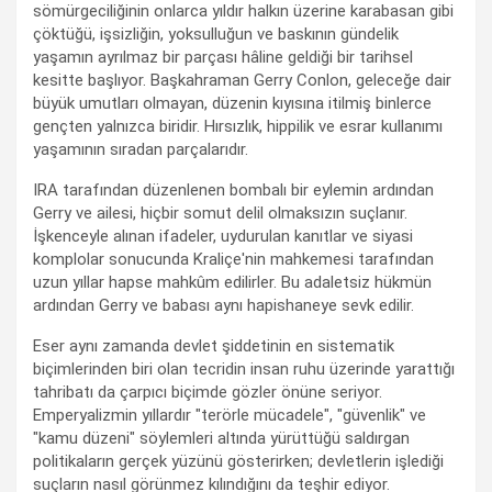
sömürgeciliğinin onlarca yıldır halkın üzerine karabasan gibi
çöktüğü, işsizliğin, yoksulluğun ve baskının gündelik
yaşamın ayrılmaz bir parçası hâline geldiği bir tarihsel
kesitte başlıyor. Başkahraman Gerry Conlon, geleceğe dair
büyük umutları olmayan, düzenin kıyısına itilmiş binlerce
gençten yalnızca biridir. Hırsızlık, hippilik ve esrar kullanımı
yaşamının sıradan parçalarıdır.
IRA tarafından düzenlenen bombalı bir eylemin ardından
Gerry ve ailesi, hiçbir somut delil olmaksızın suçlanır.
İşkenceyle alınan ifadeler, uydurulan kanıtlar ve siyasi
komplolar sonucunda Kraliçe'nin mahkemesi tarafından
uzun yıllar hapse mahkûm edilirler. Bu adaletsiz hükmün
ardından Gerry ve babası aynı hapishaneye sevk edilir.
Eser aynı zamanda devlet şiddetinin en sistematik
biçimlerinden biri olan tecridin insan ruhu üzerinde yarattığı
tahribatı da çarpıcı biçimde gözler önüne seriyor.
Emperyalizmin yıllardır "terörle mücadele", "güvenlik" ve
"kamu düzeni" söylemleri altında yürüttüğü saldırgan
politikaların gerçek yüzünü gösterirken; devletlerin işlediği
suçların nasıl görünmez kılındığını da teşhir ediyor.