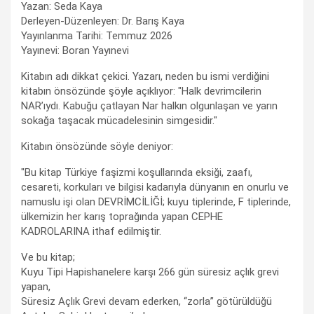
Yazan: Seda Kaya
Derleyen-Düzenleyen: Dr. Barış Kaya
Yayınlanma Tarihi: Temmuz 2026
Yayınevi: Boran Yayınevi
Kitabın adı dikkat çekici. Yazarı, neden bu ismi verdiğini
kitabın önsözünde şöyle açıklıyor: "Halk devrimcilerin
NAR’ıydı. Kabuğu çatlayan Nar halkın olgunlaşan ve yarın
sokağa taşacak mücadelesinin simgesidir."
Kitabın önsözünde söyle deniyor:
"Bu kitap Türkiye faşizmi koşullarında eksiği, zaafı,
cesareti, korkuları ve bilgisi kadarıyla dünyanın en onurlu ve
namuslu işi olan DEVRİMCİLİĞİ; kuyu tiplerinde, F tiplerinde,
ülkemizin her karış toprağında yapan CEPHE
KADROLARINA ithaf edilmiştir.
Ve bu kitap;
Kuyu Tipi Hapishanelere karşı 266 gün süresiz açlık grevi
yapan,
Süresiz Açlık Grevi devam ederken, “zorla” götürüldüğü