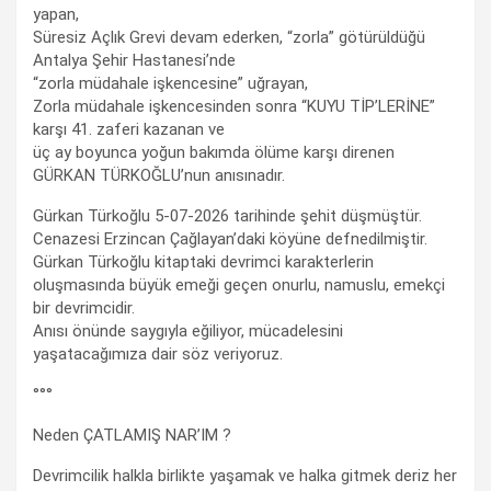
yapan,
Süresiz Açlık Grevi devam ederken, “zorla” götürüldüğü
Antalya Şehir Hastanesi’nde
“zorla müdahale işkencesine” uğrayan,
Zorla müdahale işkencesinden sonra “KUYU TİP’LERİNE”
karşı 41. zaferi kazanan ve
üç ay boyunca yoğun bakımda ölüme karşı direnen
GÜRKAN TÜRKOĞLU’nun anısınadır.
Gürkan Türkoğlu 5-07-2026 tarihinde şehit düşmüştür.
Cenazesi Erzincan Çağlayan’daki köyüne defnedilmiştir.
Gürkan Türkoğlu kitaptaki devrimci karakterlerin
oluşmasında büyük emeği geçen onurlu, namuslu, emekçi
bir devrimcidir.
Anısı önünde saygıyla eğiliyor, mücadelesini
yaşatacağımıza dair söz veriyoruz.
°°°
Neden ÇATLAMIŞ NAR’IM ?
Devrimcilik halkla birlikte yaşamak ve halka gitmek deriz her