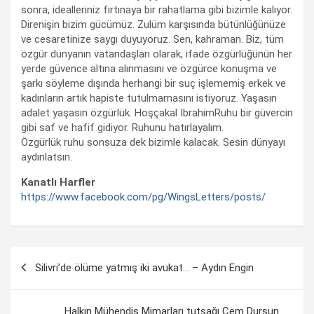
sonra, idealleriniz fırtınaya bir rahatlama gibi bizimle kalıyor.
Direnişin bizim gücümüz. Zulüm karşısında bütünlüğünüze
ve cesaretinize saygı duyuyoruz. Sen, kahraman. Biz, tüm
özgür dünyanın vatandaşları olarak, ifade özgürlüğünün her
yerde güvence altına alınmasını ve özgürce konuşma ve
şarkı söyleme dışında herhangi bir suç işlememiş erkek ve
kadınların artık hapiste tutulmamasını istiyoruz. Yaşasın
adalet yaşasın özgürlük. Hoşçakal IbrahimRuhu bir güvercin
gibi saf ve hafif gidiyor. Ruhunu hatırlayalım.
Özgürlük ruhu sonsuza dek bizimle kalacak. Sesin dünyayı
aydınlatsın.
Kanatlı Harfler
https://www.facebook.com/pg/WingsLetters/posts/
Yazı
Silivri’de ölüme yatmış iki avukat… – Aydın Engin
dolaşımı
Halkın Mühendis Mimarları tutsağı Cem Dursun