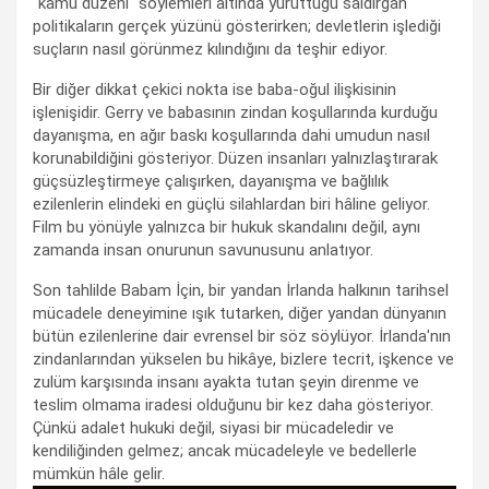
"kamu düzeni" söylemleri altında yürüttüğü saldırgan
politikaların gerçek yüzünü gösterirken; devletlerin işlediği
suçların nasıl görünmez kılındığını da teşhir ediyor.
Bir diğer dikkat çekici nokta ise baba-oğul ilişkisinin
işlenişidir. Gerry ve babasının zindan koşullarında kurduğu
dayanışma, en ağır baskı koşullarında dahi umudun nasıl
korunabildiğini gösteriyor. Düzen insanları yalnızlaştırarak
güçsüzleştirmeye çalışırken, dayanışma ve bağlılık
ezilenlerin elindeki en güçlü silahlardan biri hâline geliyor.
Film bu yönüyle yalnızca bir hukuk skandalını değil, aynı
zamanda insan onurunun savunusunu anlatıyor.
Son tahlilde Babam İçin, bir yandan İrlanda halkının tarihsel
mücadele deneyimine ışık tutarken, diğer yandan dünyanın
bütün ezilenlerine dair evrensel bir söz söylüyor. İrlanda'nın
zindanlarından yükselen bu hikâye, bizlere tecrit, işkence ve
zulüm karşısında insanı ayakta tutan şeyin direnme ve
teslim olmama iradesi olduğunu bir kez daha gösteriyor.
Çünkü adalet hukuki değil, siyasi bir mücadeledir ve
kendiliğinden gelmez; ancak mücadeleyle ve bedellerle
mümkün hâle gelir.