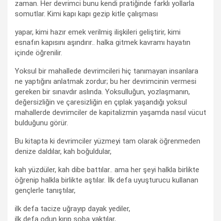
zaman. Her devrimci bunu kendi pratiğinde farklı yollarla
somutlar. Kimi kapı kapı gezip kitle çalışması
yapar, kimi hazır emek verilmiş ilişkileri geliştirir, kimi
esnafın kapısını aşındırır.. halka gitmek kavramı hayatın
içinde öğrenilir.
Yoksul bir mahallede devrimcileri hiç tanımayan insanlara
ne yaptığını anlatmak zordur; bu her devrimcinin vermesi
gereken bir sınavdır aslında. Yoksulluğun, yozlaşmanın,
değersizliğin ve çaresizliğin en çıplak yaşandığı yoksul
mahallerde devrimciler de kapitalizmin yaşamda nasıl vücut
bulduğunu görür.
Bu kitapta ki devrimciler yüzmeyi tam olarak öğrenmeden
denize daldılar, kah boğuldular,
kah yüzdüler, kah dibe battılar.. ama her şeyi halkla birlikte
öğrenip halkla birlikte aştılar. İlk defa uyuşturucu kullanan
gençlerle tanıştılar,
ilk defa tacize uğrayıp dayak yediler,
ilk defa odun kırıp soba yaktılar,