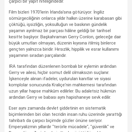
çarpıcı bir yapıt niteliğindedir.
Film bizleri 1970'lerin İrlanda'sına götürüyor. İngiliz
sömürgeciliğinin onlarca yıldır halkın üzerine karabasan gibi
çöktüğü, işsizliğin, yoksulluğun ve baskının gündelik
yaşamın ayrılmaz bir parçası hâline geldiği bir tarihsel
kesitte başlıyor. Başkahraman Gerry Conlon, geleceğe dair
büyük umutları olmayan, düzenin kıyısına itilmiş binlerce
gençten yalnızca biridir. Hırsızlık, hippilik ve esrar kullanımı
yaşamının sıradan parçalarıdır.
IRA tarafından düzenlenen bombalı bir eylemin ardından
Gerry ve ailesi, hiçbir somut delil olmaksızın suçlanır.
İşkenceyle alınan ifadeler, uydurulan kanıtlar ve siyasi
komplolar sonucunda Kraliçe'nin mahkemesi tarafından
uzun yıllar hapse mahkûm edilirler. Bu adaletsiz hükmün
ardından Gerry ve babası aynı hapishaneye sevk edilir.
Eser aynı zamanda devlet şiddetinin en sistematik
biçimlerinden biri olan tecridin insan ruhu üzerinde yarattığı
tahribatı da çarpıcı biçimde gözler önüne seriyor.
Emperyalizmin yıllardır "terörle mücadele", "güvenlik" ve