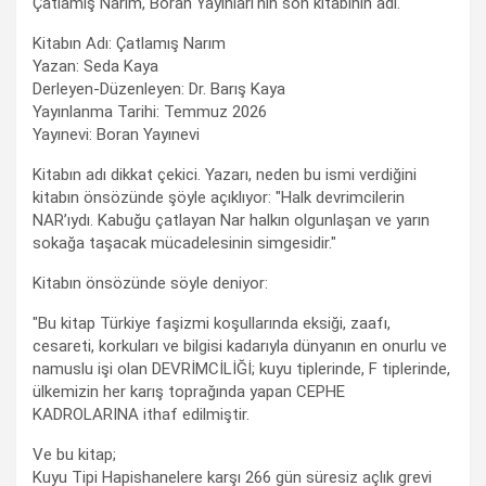
Çatlamış Narım, Boran Yayınları'nın son kitabının adı.
Kitabın Adı: Çatlamış Narım
Yazan: Seda Kaya
Derleyen-Düzenleyen: Dr. Barış Kaya
Yayınlanma Tarihi: Temmuz 2026
Yayınevi: Boran Yayınevi
Kitabın adı dikkat çekici. Yazarı, neden bu ismi verdiğini
kitabın önsözünde şöyle açıklıyor: "Halk devrimcilerin
NAR’ıydı. Kabuğu çatlayan Nar halkın olgunlaşan ve yarın
sokağa taşacak mücadelesinin simgesidir."
Kitabın önsözünde söyle deniyor:
"Bu kitap Türkiye faşizmi koşullarında eksiği, zaafı,
cesareti, korkuları ve bilgisi kadarıyla dünyanın en onurlu ve
namuslu işi olan DEVRİMCİLİĞİ; kuyu tiplerinde, F tiplerinde,
ülkemizin her karış toprağında yapan CEPHE
KADROLARINA ithaf edilmiştir.
Ve bu kitap;
Kuyu Tipi Hapishanelere karşı 266 gün süresiz açlık grevi