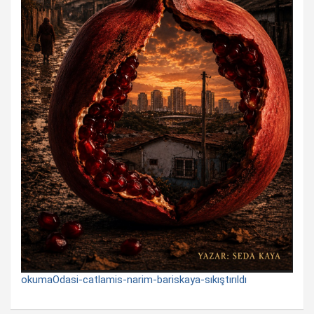
okumaOdasi-catlamis-narim-bariskaya-sıkıştırıldı