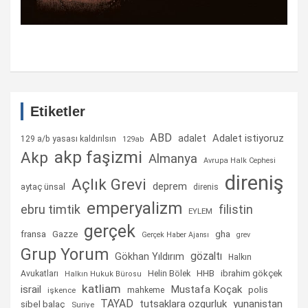
Etiketler
ABD
Adalet istiyoruz
adalet
129 a/b yasası kaldırılsın
129ab
akp faşizmi
Akp
Almanya
Avrupa Halk Cephesi
direniş
Açlık Grevi
deprem
aytaç ünsal
direnis
emperyalizm
ebru timtik
filistin
EYLEM
gerçek
fransa
gha
Gazze
Gerçek Haber Ajansı
grev
Grup Yorum
gözaltı
Gökhan Yıldırım
Halkın
Helin Bölek
HHB
ibrahim gökçek
Avukatları
Halkın Hukuk Bürosu
katliam
israil
Mustafa Koçak
mahkeme
polis
işkence
TAYAD
tutsaklara ozgurluk
yunanistan
sibel balaç
Suriye