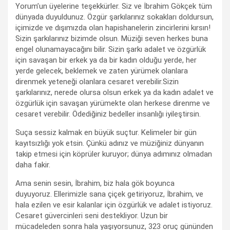
Yorum’un üyelerine teşekkürler. Siz ve İbrahim Gökçek tüm
dünyada duyuldunuz. Özgür şarkılarınız sokakları doldursun,
içimizde ve dışımızda olan hapishanelerin zincirlerini kırsın!
Sizin şarkılarınız bizimde olsun. Müziği seven herkes buna
engel olunamayacağını bilir. Sizin şarkı adalet ve özgürlük
için savaşan bir erkek ya da bir kadın olduğu yerde, her
yerde gelecek, beklemek ve zaten yürümek olanlara
direnmek yeteneği olanlara cesaret verebilir.Sizin
şarkılarınız, nerede olursa olsun erkek ya da kadın adalet ve
özgürlük için savaşan yürümekte olan herkese direnme ve
cesaret verebilir. Ödediğiniz bedeller insanlığı iyileştirsin.
Suça sessiz kalmak en büyük suçtur. Kelimeler bir gün
kayıtsızlığı yok etsin. Çünkü adınız ve müziğiniz dünyanın
takip etmesi için köprüler kuruyor; dünya adımınız olmadan
daha fakir.
Ama senin sesin, İbrahim, biz hala gök boyunca
duyuyoruz. Ellerimizle sana çiçek getiriyoruz, İbrahim, ve
hala ezilen ve esir kalanlar için özgürlük ve adalet istiyoruz.
Cesaret güvercinleri seni destekliyor. Uzun bir
mücadeleden sonra hala yaşıyorsunuz, 323 oruç gününden