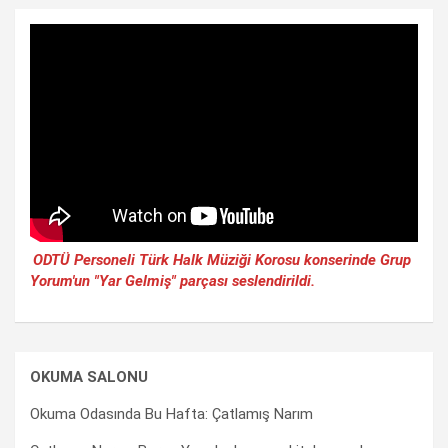
ODTÜ Personeli Türk Halk Müziği Korosu konserinde Grup
Yorum'un "Yar Gelmiş" parçası seslendirildi.
OKUMA SALONU
Okuma Odasında Bu Hafta: Çatlamış Narım