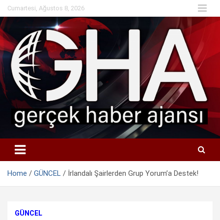
Skip
Cumartesi, Ağustos 8, 2026
to
content
Home
GÜNCEL
İrlandalı Şairlerden Grup Yorum’a Destek!
GÜNCEL