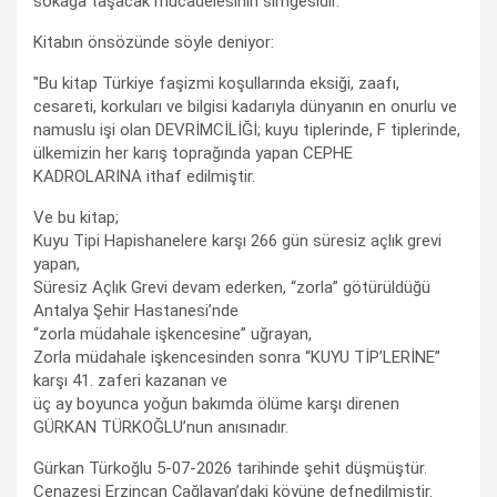
sokağa taşacak mücadelesinin simgesidir."
Kitabın önsözünde söyle deniyor:
"Bu kitap Türkiye faşizmi koşullarında eksiği, zaafı,
cesareti, korkuları ve bilgisi kadarıyla dünyanın en onurlu ve
namuslu işi olan DEVRİMCİLİĞİ; kuyu tiplerinde, F tiplerinde,
ülkemizin her karış toprağında yapan CEPHE
KADROLARINA ithaf edilmiştir.
Ve bu kitap;
Kuyu Tipi Hapishanelere karşı 266 gün süresiz açlık grevi
yapan,
Süresiz Açlık Grevi devam ederken, “zorla” götürüldüğü
Antalya Şehir Hastanesi’nde
“zorla müdahale işkencesine” uğrayan,
Zorla müdahale işkencesinden sonra “KUYU TİP’LERİNE”
karşı 41. zaferi kazanan ve
üç ay boyunca yoğun bakımda ölüme karşı direnen
GÜRKAN TÜRKOĞLU’nun anısınadır.
Gürkan Türkoğlu 5-07-2026 tarihinde şehit düşmüştür.
Cenazesi Erzincan Çağlayan’daki köyüne defnedilmiştir.