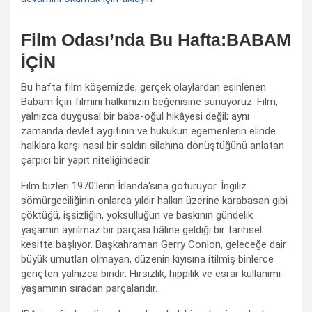
Film Odası’nda Bu Hafta:BABAM
İÇİN
Bu hafta film köşemizde, gerçek olaylardan esinlenen
Babam İçin filmini halkımızın beğenisine sunuyoruz. Film,
yalnızca duygusal bir baba-oğul hikâyesi değil; aynı
zamanda devlet aygıtının ve hukukun egemenlerin elinde
halklara karşı nasıl bir saldırı silahına dönüştüğünü anlatan
çarpıcı bir yapıt niteliğindedir.
Film bizleri 1970'lerin İrlanda'sına götürüyor. İngiliz
sömürgeciliğinin onlarca yıldır halkın üzerine karabasan gibi
çöktüğü, işsizliğin, yoksulluğun ve baskının gündelik
yaşamın ayrılmaz bir parçası hâline geldiği bir tarihsel
kesitte başlıyor. Başkahraman Gerry Conlon, geleceğe dair
büyük umutları olmayan, düzenin kıyısına itilmiş binlerce
gençten yalnızca biridir. Hırsızlık, hippilik ve esrar kullanımı
yaşamının sıradan parçalarıdır.