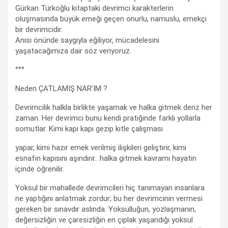
Gürkan Türkoğlu kitaptaki devrimci karakterlerin
oluşmasında büyük emeği geçen onurlu, namuslu, emekçi
bir devrimcidir.
Anısı önünde saygıyla eğiliyor, mücadelesini
yaşatacağımıza dair söz veriyoruz.
°°°
Neden ÇATLAMIŞ NAR’IM ?
Devrimcilik halkla birlikte yaşamak ve halka gitmek deriz her
zaman. Her devrimci bunu kendi pratiğinde farklı yollarla
somutlar. Kimi kapı kapı gezip kitle çalışması
yapar, kimi hazır emek verilmiş ilişkileri geliştirir, kimi
esnafın kapısını aşındırır.. halka gitmek kavramı hayatın
içinde öğrenilir.
Yoksul bir mahallede devrimcileri hiç tanımayan insanlara
ne yaptığını anlatmak zordur; bu her devrimcinin vermesi
gereken bir sınavdır aslında. Yoksulluğun, yozlaşmanın,
değersizliğin ve çaresizliğin en çıplak yaşandığı yoksul