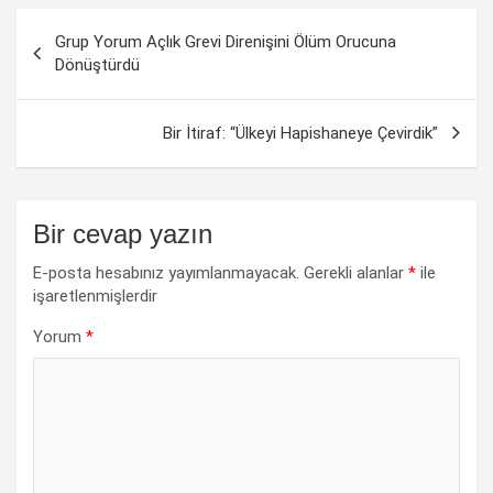
Yazı
Grup Yorum Açlık Grevi Direnişini Ölüm Orucuna
dolaşımı
Dönüştürdü
Bir İtiraf: “Ülkeyi Hapishaneye Çevirdik”
Bir cevap yazın
E-posta hesabınız yayımlanmayacak.
Gerekli alanlar
*
ile
işaretlenmişlerdir
Yorum
*