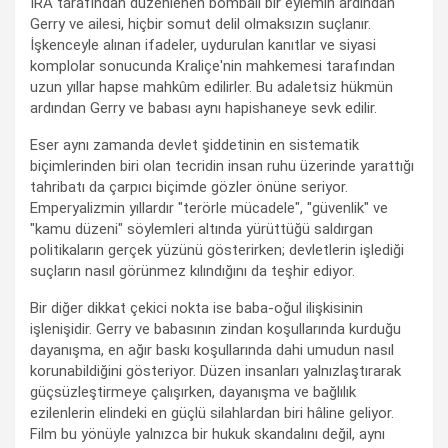
IRA tarafından düzenlenen bombalı bir eylemin ardından
Gerry ve ailesi, hiçbir somut delil olmaksızın suçlanır.
İşkenceyle alınan ifadeler, uydurulan kanıtlar ve siyasi
komplolar sonucunda Kraliçe'nin mahkemesi tarafından
uzun yıllar hapse mahkûm edilirler. Bu adaletsiz hükmün
ardından Gerry ve babası aynı hapishaneye sevk edilir.
Eser aynı zamanda devlet şiddetinin en sistematik
biçimlerinden biri olan tecridin insan ruhu üzerinde yarattığı
tahribatı da çarpıcı biçimde gözler önüne seriyor.
Emperyalizmin yıllardır "terörle mücadele", "güvenlik" ve
"kamu düzeni" söylemleri altında yürüttüğü saldırgan
politikaların gerçek yüzünü gösterirken; devletlerin işlediği
suçların nasıl görünmez kılındığını da teşhir ediyor.
Bir diğer dikkat çekici nokta ise baba-oğul ilişkisinin
işlenişidir. Gerry ve babasının zindan koşullarında kurduğu
dayanışma, en ağır baskı koşullarında dahi umudun nasıl
korunabildiğini gösteriyor. Düzen insanları yalnızlaştırarak
güçsüzleştirmeye çalışırken, dayanışma ve bağlılık
ezilenlerin elindeki en güçlü silahlardan biri hâline geliyor.
Film bu yönüyle yalnızca bir hukuk skandalını değil, aynı