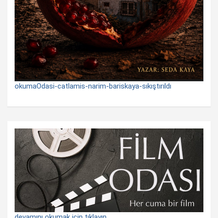
okumaOdasi-catlamis-narim-bariskaya-sıkıştırıldı
devamını okumak için tıklayın