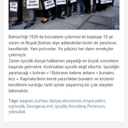
Bahsettiği 1929 da borsaların çökmesi ile başlayıp 10 yıl
süren ve Büyük Buhran diye adlandırılan krizin de yaratıcısı
kendileridir. Yani patronlar. Ve yükünü her daim emekçiler
çekmiştir.
Zaten işsizlik dünya halklarının yaşadığı en büyük sorunların
başında gelmekte. Korktukları işsizlik değil elbette. İşsizliğin
yaratacağı « buhran » ! Buhranın kelime anlamı « bunalım,
kriz ». Kapitalistlerin kendi yarattıkları bunalım ve krizlerin
kendilerini vurduğu tarih içinde yaşanmış bir çok olaydan
bilinmekte…
Tags:
başkan
,
burhan
,
dünya
,
ekonomisi
,
emperyalist
,
eşitsizlik
,
Georgieva
,
imf
,
işsizlik
,
Kristalina
,
Peterson
,
yoksulluk