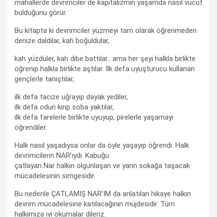
mahallerde devrimciler de kapitalizmin yaşamda nasıl vücut
bulduğunu görür.
Bu kitapta ki devrimciler yüzmeyi tam olarak öğrenmeden
denize daldılar, kah boğuldular,
kah yüzdüler, kah dibe battılar.. ama her şeyi halkla birlikte
öğrenip halkla birlikte aştılar. İlk defa uyuşturucu kullanan
gençlerle tanıştılar,
ilk defa tacize uğrayıp dayak yediler,
ilk defa odun kırıp soba yaktılar,
ilk defa farelerle birlikte uyuyup, pirelerle yaşamayı
öğrendiler.
Halk nasıl yaşadıysa onlar da öyle yaşayıp öğrendi. Halk
devrimcilerin NAR’ıydı. Kabuğu
çatlayan Nar halkın olgunlaşan ve yarın sokağa taşacak
mücadelesinin simgesidir.
Bu nedenle ÇATLAMIŞ NAR’IM da anlatılan hikaye halkın
devrim mücadelesine katılacağının müjdesidir. Tüm
halkımıza iyi okumalar dileriz.