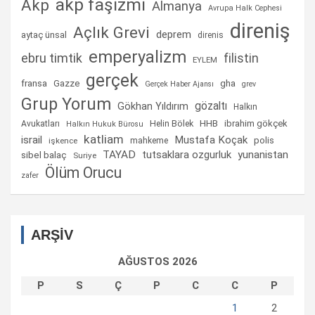
akp faşizmi
Akp
Almanya
Avrupa Halk Cephesi
direniş
Açlık Grevi
deprem
aytaç ünsal
direnis
emperyalizm
ebru timtik
filistin
EYLEM
gerçek
fransa
gha
Gazze
Gerçek Haber Ajansı
grev
Grup Yorum
gözaltı
Gökhan Yıldırım
Halkın
Helin Bölek
HHB
ibrahim gökçek
Avukatları
Halkın Hukuk Bürosu
katliam
israil
Mustafa Koçak
mahkeme
polis
işkence
TAYAD
tutsaklara ozgurluk
yunanistan
sibel balaç
Suriye
Ölüm Orucu
zafer
ARŞİV
AĞUSTOS 2026
P
S
Ç
P
C
C
P
1
2