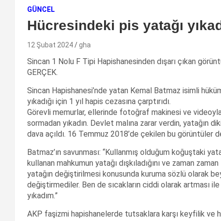
GÜNCEL
Hücresindeki pis yatağı yıkadı
12 Şubat 2024
gha
Sincan 1 Nolu F Tipi Hapishanesinden dışarı çıkan görünt
GERÇEK.
Sincan Hapishanesi’nde yatan Kemal Batmaz isimli hüküml
yıkadığı için 1 yıl hapis cezasına çarptırıdı.
Görevli memurlar, ellerinde fotoğraf makinesi ve videoyl
sormadan yıkadın. Devlet malına zarar verdin, yatağın dik
dava açıldı. 16 Temmuz 2018’de çekilen bu görüntüler d
Batmaz’ın savunması: “Kullanmış olduğum koğuştaki yatak
kullanan mahkumun yatağı dışkıladığını ve zaman zaman t
yatağın değiştirilmesi konusunda kuruma sözlü olarak b
değiştirmediler. Ben de sıcakların ciddi olarak artması il
yıkadım.”
AKP faşizmi hapishanelerde tutsaklara karşı keyfilik ve 