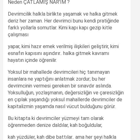
Neden ÇATLAMIŞ NAR’IM ?
Devrimcilik halkla birlikte yaşamak ve halka gitmek
deriz her zaman. Her devrimci bunu kendi pratiğinde
farklı yollarla somutlar. Kimi kapı kapı gezip kitle
çalışması
yapar, kimi hazır emek verilmiş ilişkileri geliştirir, kimi
esnafın kapısını aşındırır.. halka gitmek kavramı
hayatın içinde öğrenilir.
Yoksul bir mahallede devrimcileri hiç tanımayan
insanlara ne yaptığını anlatmak zordur; bu her
devrimcinin vermesi gereken bir sınavdır aslında.
Yoksulluğun, yozlaşmanın, değersizliğin ve çaresizliğin
en çıplak yaşandığı yoksul mahallerde devrimciler de
kapitalizmin yaşamda nasıl vücut bulduğunu görür.
Bu kitapta ki devrimciler yüzmeyi tam olarak
öğrenmeden denize daldılar, kah boğuldular,
kah yüzdüler, kah dibe battılar.. ama her şeyi halkla