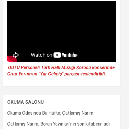
ODTÜ Personeli Türk Halk Müziği Korosu konserinde
Grup Yorum'un "Yar Gelmiş" parçası seslendirildi.
OKUMA SALONU
Okuma Odasında Bu Hafta: Çatlamış Narım
Çatlamış Narım, Boran Yayınları'nın son kitabının adı.