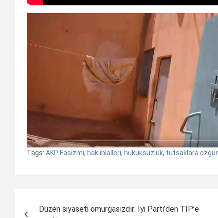
Tags:
AKP Fasizmi
,
hak ihlalleri
,
hukuksuzluk
,
tutsaklara ozgur
Yazı
Düzen siyaseti omurgasızdır: İyi Parti’den TİP’e