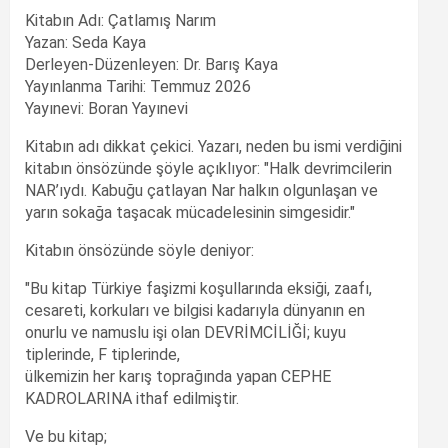
Kitabın Adı: Çatlamış Narım
Yazan: Seda Kaya
Derleyen-Düzenleyen: Dr. Barış Kaya
Yayınlanma Tarihi: Temmuz 2026
Yayınevi: Boran Yayınevi
Kitabın adı dikkat çekici. Yazarı, neden bu ismi verdiğini
kitabın önsözünde şöyle açıklıyor: "Halk devrimcilerin
NAR’ıydı. Kabuğu çatlayan Nar halkın olgunlaşan ve
yarın sokağa taşacak mücadelesinin simgesidir."
Kitabın önsözünde söyle deniyor:
"Bu kitap Türkiye faşizmi koşullarında eksiği, zaafı,
cesareti, korkuları ve bilgisi kadarıyla dünyanın en
onurlu ve namuslu işi olan DEVRİMCİLİĞİ; kuyu
tiplerinde, F tiplerinde,
ülkemizin her karış toprağında yapan CEPHE
KADROLARINA ithaf edilmiştir.
Ve bu kitap;