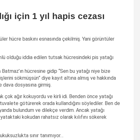
ğı için 1 yıl hapis cezası
üler hücre baskını esnasında çekilmiş. Yani görüntüler
ü olduğu iddia edilen tutsak hücresindeki pis yatağı
a Batmaz’ın hücresine gidip “Sen bu yatağı niye bize
işlerini sökmüşsün” diye kayıt altına almış ve hakkında
e dava dosyasına girmiş.
 çok ağır kokuyordu ve kirli idi. Benden önce yatağı
uvalete götürerek orada kullandığını söylediler. Ben de
eyanda bulundum ve dilekçe verdim. Ancak yatağı
e yataktaki kokudan rahatsız olarak kılıfını sökerek
hukuksuzlukta sınır tanımıyor…