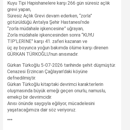
Kuyu Tipi Hapishanelere karşı 266 gün süresiz açlık
grevi yapan,
Süresiz Açlık Grevi devam ederken, “zorla”
götürüldüğü Antalya Şehir Hastanesi’nde
“zorla müdahale işkencesine” uğrayan,
Zorla müdahale işkencesinden sonra “KUYU
TİP’LERİNE” karşı 41. zaferi kazanan ve
üç ay boyunca yoğun bakımda ölüme karşı direnen
GÜRKAN TÜRKOĞLU’nun anısınadır.
Gürkan Türkoğlu 5-07-2026 tarihinde şehit düşmüştür.
Cenazesi Erzincan Çağlayan’daki köyüne
defnedilmiştir.
Gürkan Türkoğlu kitaptaki devrimci karakterlerin
oluşmasında büyük emeği geçen onurlu, namuslu,
emekçi bir devrimcidir.
Anısı önünde saygıyla eğiliyor, mücadelesini
yaşatacağımıza dair söz veriyoruz.
°°°