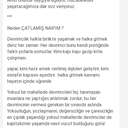
Anısı önünde saygıyla eğiliyor, mücadelesini
yaşatacağımıza dair söz veriyoruz.
°°°
Neden ÇATLAMIŞ NAR’IM ?
Devrimcilik halkla birlikte yaşamak ve halka gitmek
deriz her zaman. Her devrimci bunu kendi pratiğinde
farklı yollarla somutlar. Kimi kapı kapı gezip kitle
çalışması
yapar, kimi hazır emek verilmiş ilişkileri geliştirir, kimi
esnafın kapısını aşındırır.. halka gitmek kavramı
hayatın içinde öğrenilir.
Yoksul bir mahallede devrimcileri hiç tanımayan
insanlara ne yaptığını anlatmak zordur; bu her
devrimcinin vermesi gereken bir sınavdır aslında.
Yoksulluğun, yozlaşmanın, değersizliğin ve çaresizliğin
en çıplak yaşandığı yoksul mahallerde devrimciler de
kapitalizmin yaşamda nasıl vücut bulduğunu görür.