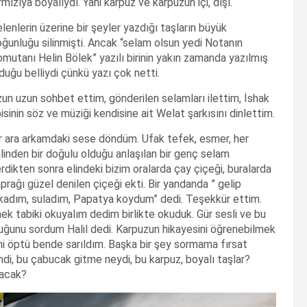
rmızıya boyalıydı. Yani karpuz ve karpuzun içi, dışı.
lenlerin üzerine bir şeyler yazdığı taşların büyük
ğunluğu silinmişti. Ancak “selam olsun yedi Notanın
mutanı Helin Bölek” yazılı birinin yakın zamanda yazılmış
duğu belliydi çünkü yazı çok netti.
un uzun sohbet ettim, gönderilen selamları ilettim, İshak
isinin söz ve müziği kendisine ait Welat şarkısını dinlettim.
r ara arkamdaki sese döndüm. Ufak tefek, esmer, her
linden bir doğulu olduğu anlaşılan bir genç selam
rdikten sonra elindeki bizim oralarda çay çiçeği, buralarda
prağı güzel denilen çiçeği ekti. Bir yandanda ” gelip
kadım, suladım, Papatya koydum” dedi. Teşekkür ettim.
 tabiki okuyalım dedim birlikte okuduk. Gür sesli ve bu
olduğunu sordum Halil dedi. Karpuzun hikayesini öğrenebilmek
imi öptü bende sarıldım. Başka bir şey sormama fırsat
di, bu çabucak gitme neydi, bu karpuz, boyalı taşlar?
tacak?