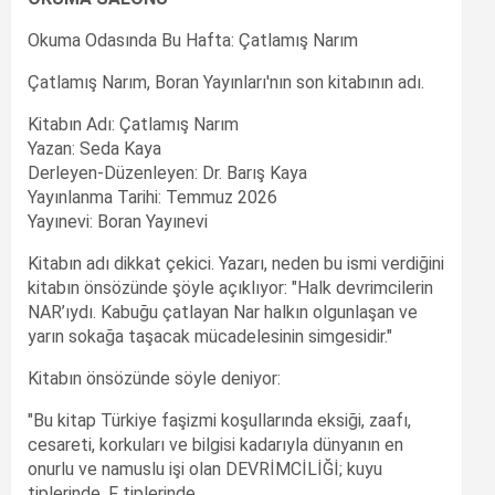
Okuma Odasında Bu Hafta: Çatlamış Narım
Çatlamış Narım, Boran Yayınları'nın son kitabının adı.
Kitabın Adı: Çatlamış Narım
Yazan: Seda Kaya
Derleyen-Düzenleyen: Dr. Barış Kaya
Yayınlanma Tarihi: Temmuz 2026
Yayınevi: Boran Yayınevi
Kitabın adı dikkat çekici. Yazarı, neden bu ismi verdiğini
kitabın önsözünde şöyle açıklıyor: "Halk devrimcilerin
NAR’ıydı. Kabuğu çatlayan Nar halkın olgunlaşan ve
yarın sokağa taşacak mücadelesinin simgesidir."
Kitabın önsözünde söyle deniyor:
"Bu kitap Türkiye faşizmi koşullarında eksiği, zaafı,
cesareti, korkuları ve bilgisi kadarıyla dünyanın en
onurlu ve namuslu işi olan DEVRİMCİLİĞİ; kuyu
tiplerinde, F tiplerinde,