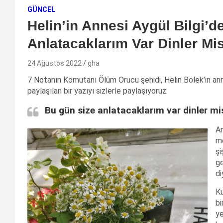
GÜNCEL
Helin’in Annesi Aygül Bilgi’
Anlatacaklarım Var Dinler Mi
24 Ağustos 2022
gha
7 Notanın Komutanı Ölüm Orucu şehidi, Helin Bölek’in an
paylaşılan bir yazıyı sizlerle paylaşıyoruz:
Bu gün size anlatacaklarım var dinler mi
An
me
şi
ge
di
Ku
bi
ye