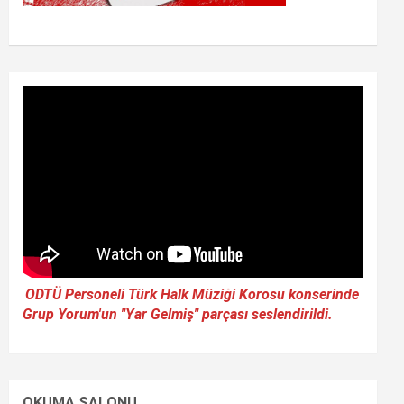
ODTÜ Personeli Türk Halk Müziği Korosu konserinde
Grup Yorum'un "Yar Gelmiş" parçası seslendirildi.
OKUMA SALONU