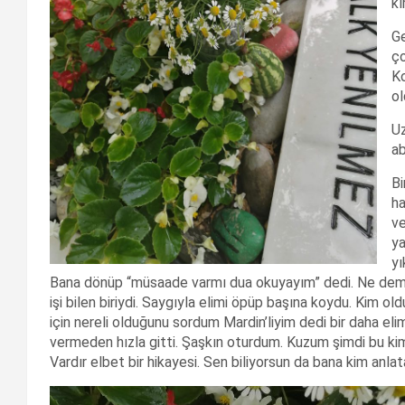
kı
Ge
ço
Ko
ol
Uz
ab
Bi
ha
ve
ya
yı
Bana dönüp “müsaade varmı dua okuyayım” dedi. Ne demek
işi bilen biriydi. Saygıyla elimi öpüp başına koydu. Kim 
için nereli olduğunu sordum Mardin’liyim dedi bir daha el
vermeden hızla gitti. Şaşkın oturdum. Kuzum şimdi bu kim
Vardır elbet bir hikayesi. Sen biliyorsun da bana kim anla