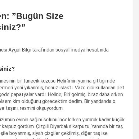
den: ”Bugün Size
siniz?”
nesi Aygül Bilgi tarafından sosyal medya hesabında
siniz?
nesinin bir tanecik kuzusu Helin’imin yanına gittiğimde
rmeri yeni yıkanmış, henüz ıslaktı. Vazo gibi kullanılan pet
şede papatyalar vardı. Heline; Biri gelmiş, biraz daha erken
lsem kim olduğunu görecektim dedim. Bir yandanda o
ye taşını, resmini okşuyordum.
zumun evinin sağını solunu incelerken yumruk kadar küçük
r karpuz gördüm. Çizgili Diyarbakır karpuzu. Yanında bir taş
şile boyanmış, siyah çizgiler
çekilmiş, diğer taş ise