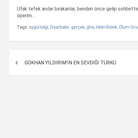
Ufak tefek anılar bırakanlar, benden önce gelip sohbette
öperim…
Tags:
aygül bilgi
,
Diyarbakır
,
gerçek
,
gha
,
Helin Bölek
,
Ölüm Oru
Yazı
GÖKHAN YILDIRIM’IN EN SEVDİĞİ TÜRKÜ
dolaşımı