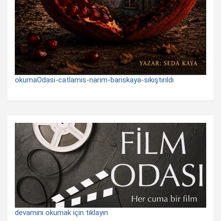
okumaOdasi-catlamis-narim-bariskaya-sıkıştırıldı
devamını okumak için tıklayın