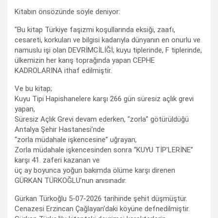
Kitabın önsözünde söyle deniyor:
"Bu kitap Türkiye faşizmi koşullarında eksiği, zaafı,
cesareti, korkuları ve bilgisi kadarıyla dünyanın en onurlu ve
namuslu işi olan DEVRİMCİLİĞİ; kuyu tiplerinde, F tiplerinde,
ülkemizin her karış toprağında yapan CEPHE
KADROLARINA ithaf edilmiştir.
Ve bu kitap;
Kuyu Tipi Hapishanelere karşı 266 gün süresiz açlık grevi
yapan,
Süresiz Açlık Grevi devam ederken, “zorla” götürüldüğü
Antalya Şehir Hastanesi’nde
“zorla müdahale işkencesine” uğrayan,
Zorla müdahale işkencesinden sonra “KUYU TİP’LERİNE”
karşı 41. zaferi kazanan ve
üç ay boyunca yoğun bakımda ölüme karşı direnen
GÜRKAN TÜRKOĞLU’nun anısınadır.
Gürkan Türkoğlu 5-07-2026 tarihinde şehit düşmüştür.
Cenazesi Erzincan Çağlayan’daki köyüne defnedilmiştir.