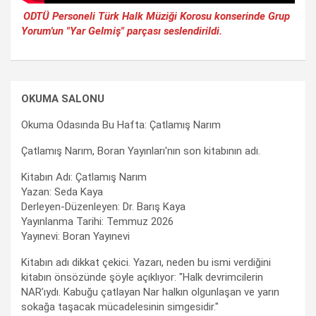
ODTÜ Personeli Türk Halk Müziği Korosu konserinde Grup
Yorum'un "Yar Gelmiş" parçası seslendirildi.
OKUMA SALONU
Okuma Odasında Bu Hafta: Çatlamış Narım
Çatlamış Narım, Boran Yayınları'nın son kitabının adı.
Kitabın Adı: Çatlamış Narım
Yazan: Seda Kaya
Derleyen-Düzenleyen: Dr. Barış Kaya
Yayınlanma Tarihi: Temmuz 2026
Yayınevi: Boran Yayınevi
Kitabın adı dikkat çekici. Yazarı, neden bu ismi verdiğini
kitabın önsözünde şöyle açıklıyor: "Halk devrimcilerin
NAR’ıydı. Kabuğu çatlayan Nar halkın olgunlaşan ve yarın
sokağa taşacak mücadelesinin simgesidir."