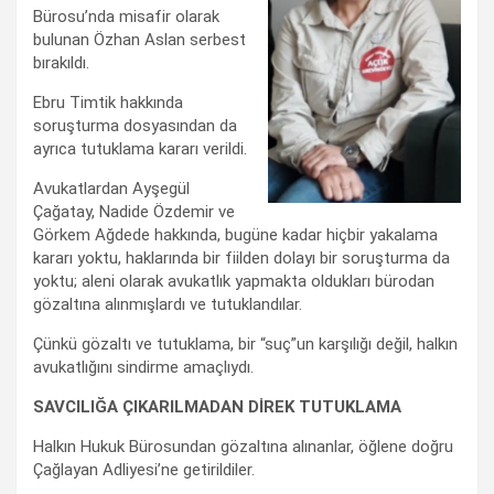
Bürosu‏’nda misafir olarak
bulunan Özhan Aslan serbest
bırakıldı.
Ebru Timtik hakkında
soruşturma dosyasından da
ayrıca tutuklama kararı verildi.
Avukatlardan Ayşegül
Çağatay, Nadide Özdemir ve
Görkem Ağdede hakkında, bugüne kadar hiçbir yakalama
kararı yoktu, haklarında bir fiilden dolayı bir soruşturma da
yoktu; aleni olarak avukatlık yapmakta oldukları bürodan
gözaltına alınmışlardı ve tutuklandılar.
Çünkü gözaltı ve tutuklama, bir “suç”un karşılığı değil, halkın
avukatlığını sindirme amaçlıydı.
SAVCILIĞA ÇIKARILMADAN DİREK TUTUKLAMA
Halkın Hukuk Bürosundan gözaltına alınanlar, öğlene doğru
Çağlayan Adliyesi’ne getirildiler.