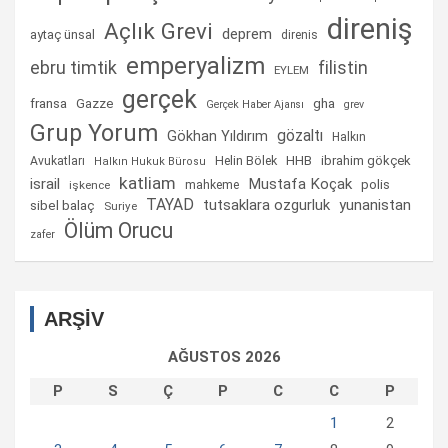
direniş
Açlık Grevi
deprem
aytaç ünsal
direnis
emperyalizm
ebru timtik
filistin
EYLEM
gerçek
fransa
gha
Gazze
Gerçek Haber Ajansı
grev
Grup Yorum
gözaltı
Gökhan Yıldırım
Halkın
Helin Bölek
HHB
ibrahim gökçek
Avukatları
Halkın Hukuk Bürosu
katliam
israil
Mustafa Koçak
mahkeme
polis
işkence
TAYAD
tutsaklara ozgurluk
yunanistan
sibel balaç
Suriye
Ölüm Orucu
zafer
ARŞİV
AĞUSTOS 2026
P
S
Ç
P
C
C
P
1
2