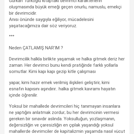
Gürkan Türkoğlu kitaptaki devrimci karakterlerin
oluşmasında büyük emeği geçen onurlu, namuslu, emekçi
bir devrimcidir.
Anısı önünde saygıyla eğiliyor, mücadelesini
yaşatacağımıza dair söz veriyoruz.
°°°
Neden ÇATLAMIŞ NAR’IM ?
Devrimcilik halkla birlikte yaşamak ve halka gitmek deriz her
zaman. Her devrimci bunu kendi pratiğinde farklı yollarla
somutlar. Kimi kapı kapı gezip kitle çalışması
yapar, kimi hazır emek verilmiş ilişkileri geliştirir, kimi
esnafın kapısını aşındırır.. halka gitmek kavramı hayatın
içinde öğrenilir.
Yoksul bir mahallede devrimcileri hiç tanımayan insanlara
ne yaptığını anlatmak zordur; bu her devrimcinin vermesi
gereken bir sınavdır aslında. Yoksulluğun, yozlaşmanın,
değersizliğin ve çaresizliğin en çıplak yaşandığı yoksul
mahallerde devrimciler de kapitalizmin yaşamda nasıl vücut