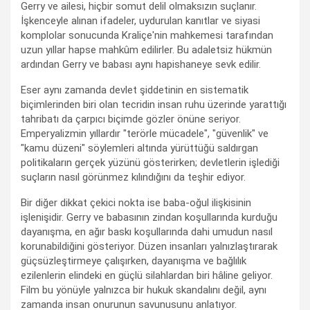
Gerry ve ailesi, hiçbir somut delil olmaksızın suçlanır.
İşkenceyle alınan ifadeler, uydurulan kanıtlar ve siyasi
komplolar sonucunda Kraliçe'nin mahkemesi tarafından
uzun yıllar hapse mahkûm edilirler. Bu adaletsiz hükmün
ardından Gerry ve babası aynı hapishaneye sevk edilir.
Eser aynı zamanda devlet şiddetinin en sistematik
biçimlerinden biri olan tecridin insan ruhu üzerinde yarattığı
tahribatı da çarpıcı biçimde gözler önüne seriyor.
Emperyalizmin yıllardır "terörle mücadele", "güvenlik" ve
"kamu düzeni" söylemleri altında yürüttüğü saldırgan
politikaların gerçek yüzünü gösterirken; devletlerin işlediği
suçların nasıl görünmez kılındığını da teşhir ediyor.
Bir diğer dikkat çekici nokta ise baba-oğul ilişkisinin
işlenişidir. Gerry ve babasının zindan koşullarında kurduğu
dayanışma, en ağır baskı koşullarında dahi umudun nasıl
korunabildiğini gösteriyor. Düzen insanları yalnızlaştırarak
güçsüzleştirmeye çalışırken, dayanışma ve bağlılık
ezilenlerin elindeki en güçlü silahlardan biri hâline geliyor.
Film bu yönüyle yalnızca bir hukuk skandalını değil, aynı
zamanda insan onurunun savunusunu anlatıyor.