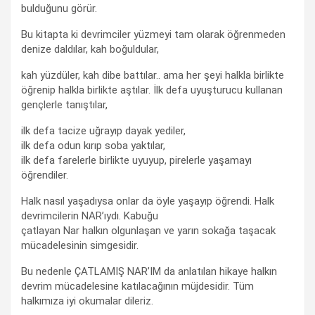
bulduğunu görür.
Bu kitapta ki devrimciler yüzmeyi tam olarak öğrenmeden
denize daldılar, kah boğuldular,
kah yüzdüler, kah dibe battılar.. ama her şeyi halkla birlikte
öğrenip halkla birlikte aştılar. İlk defa uyuşturucu kullanan
gençlerle tanıştılar,
ilk defa tacize uğrayıp dayak yediler,
ilk defa odun kırıp soba yaktılar,
ilk defa farelerle birlikte uyuyup, pirelerle yaşamayı
öğrendiler.
Halk nasıl yaşadıysa onlar da öyle yaşayıp öğrendi. Halk
devrimcilerin NAR’ıydı. Kabuğu
çatlayan Nar halkın olgunlaşan ve yarın sokağa taşacak
mücadelesinin simgesidir.
Bu nedenle ÇATLAMIŞ NAR’IM da anlatılan hikaye halkın
devrim mücadelesine katılacağının müjdesidir. Tüm
halkımıza iyi okumalar dileriz.