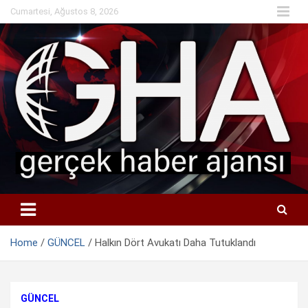
Skip
Cumartesi, Ağustos 8, 2026
to
content
Home
GÜNCEL
Halkın Dört Avukatı Daha Tutuklandı
GÜNCEL