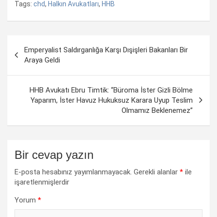
Tags:
chd
,
Halkın Avukatları
,
HHB
Yazı
Emperyalist Saldırganlığa Karşı Dışişleri Bakanları Bir
dolaşımı
Araya Geldi
HHB Avukatı Ebru Timtik: “Büroma İster Gizli Bölme
Yaparım, İster Havuz Hukuksuz Karara Uyup Teslim
Olmamız Beklenemez”
Bir cevap yazın
E-posta hesabınız yayımlanmayacak.
Gerekli alanlar
*
ile
işaretlenmişlerdir
Yorum
*