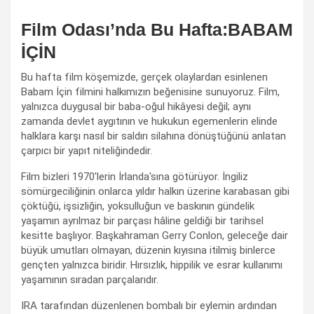
Film Odası’nda Bu Hafta:BABAM
İÇİN
Bu hafta film köşemizde, gerçek olaylardan esinlenen
Babam İçin filmini halkımızın beğenisine sunuyoruz. Film,
yalnızca duygusal bir baba-oğul hikâyesi değil; aynı
zamanda devlet aygıtının ve hukukun egemenlerin elinde
halklara karşı nasıl bir saldırı silahına dönüştüğünü anlatan
çarpıcı bir yapıt niteliğindedir.
Film bizleri 1970'lerin İrlanda'sına götürüyor. İngiliz
sömürgeciliğinin onlarca yıldır halkın üzerine karabasan gibi
çöktüğü, işsizliğin, yoksulluğun ve baskının gündelik
yaşamın ayrılmaz bir parçası hâline geldiği bir tarihsel
kesitte başlıyor. Başkahraman Gerry Conlon, geleceğe dair
büyük umutları olmayan, düzenin kıyısına itilmiş binlerce
gençten yalnızca biridir. Hırsızlık, hippilik ve esrar kullanımı
yaşamının sıradan parçalarıdır.
IRA tarafından düzenlenen bombalı bir eylemin ardından