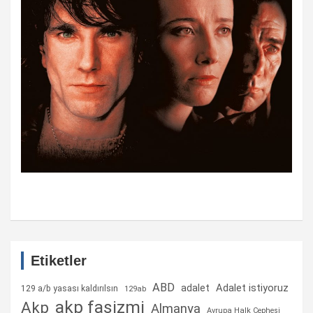
Etiketler
ABD
Adalet istiyoruz
adalet
129 a/b yasası kaldırılsın
129ab
akp faşizmi
Akp
Almanya
Avrupa Halk Cephesi