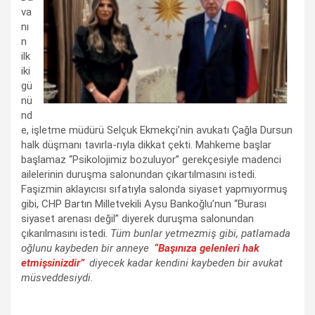
va
nı
n
ilk
iki
gü
nü
nd
e, işletme müdürü Selçuk Ekmekçi’nin avukatı Çağla Dursun
halk düşmanı tavırla-rıyla dikkat çekti. Mahkeme başlar
başlamaz “Psikolojimiz bozuluyor” gerekçesiyle madenci
ailelerinin duruşma salonundan çıkartılmasını istedi.
Faşizmin aklayıcısı sıfatıyla salonda siyaset yapmıyormuş
gibi, CHP Bartın Milletvekili Aysu Bankoğlu’nun “Burası
siyaset arenası değil” diyerek duruşma salonundan
çıkarılmasını istedi.
Tüm bunlar yetmezmiş gibi, patlamada
oğlunu kaybeden bir anneye
“Başınıza gelenleri hak
etmişsinizdir”
diyecek kadar kendini kaybeden bir avukat
müsveddesiydi.