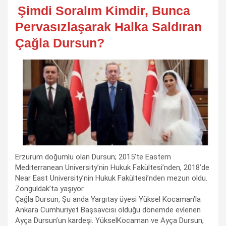
Şimdi Soralım Kimdir, Bunca
Pervasızlaşarak Halka Saldıran
Çağla Dursun?
Erzurum doğumlu olan Dursun; 2015’te Eastern
Mediterranean University’nin Hukuk Fakültesi’nden, 2018’de
Near East University’nin Hukuk Fakültesi’nden mezun oldu.
Zonguldak’ta yaşıyor.
Çağla Dursun, Şu anda Yargıtay üyesi Yüksel Kocaman’la
Ankara Cumhuriyet Başsavcısı olduğu dönemde evlenen
Ayça Dursun’un kardeşi. YükselKocaman ve Ayça Dursun,