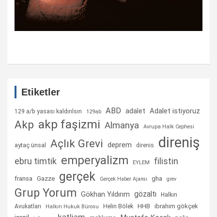
Etiketler
ABD
Adalet istiyoruz
adalet
129 a/b yasası kaldırılsın
129ab
akp faşizmi
Akp
Almanya
Avrupa Halk Cephesi
direniş
Açlık Grevi
deprem
aytaç ünsal
direnis
emperyalizm
ebru timtik
filistin
EYLEM
gerçek
fransa
gha
Gazze
Gerçek Haber Ajansı
grev
Grup Yorum
gözaltı
Gökhan Yıldırım
Halkın
Helin Bölek
HHB
ibrahim gökçek
Avukatları
Halkın Hukuk Bürosu
katliam