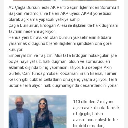
Av. Çağla Dursun, eski AK Parti Seçim İşlerimden Sorumlu İl
Başkan Yardımcısı ve halen AKP üyesi. AKP il yöneticisi
olarak açıklama yapacak yetkiye sahip.
Çağla Dursun’un, Erdoğan Ailesi ile ilişkileri de halk düşmanı
tavrının nedenini açıklıyor.
Henüz yeni bir avukat olan Dursun yükselmenin iktidara
yaranmak olduğunu bilerek ilişkilerini şimdiden ona göre
kuruyor.
Emperyalizm ve faşizm; Mustafa Erdoğan hukukçular işte
böyle haysiyetsiz, halk düşmanı olsun ve sömürücüleri
aklamak dışında bir iş yapmasın istiyor. Bu sebeple Akın
Gürlek, Can Tuncay, Yüksel Kocaman, Ersin Esenal, Tamer
Keskin gibi cübbeli cellatların önü genç yaşta açılıyor. Terﬁ
üstüne terﬁ alıyor, halk düşmanlığında cesaretlendiriliyorlar.
110 ülkeden 2 milyonu
aşkın avukatın da tanıklık
ettiği gibi, halkın
avukatlarına, aleyhte tek
bir delil olmadan,