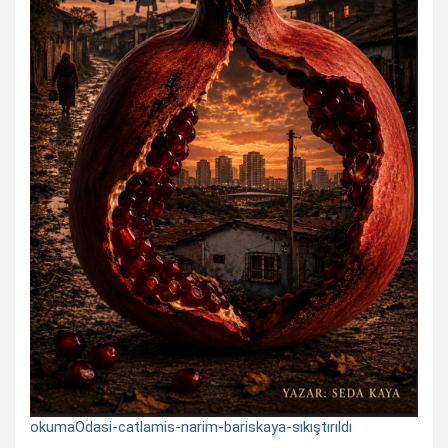
okumaOdasi-catlamis-narim-bariskaya-sıkıştırıldı