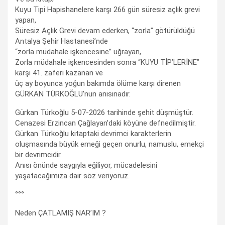
Kuyu Tipi Hapishanelere karşı 266 gün süresiz açlık grevi
yapan,
Süresiz Açlık Grevi devam ederken, “zorla” götürüldüğü
Antalya Şehir Hastanesi’nde
“zorla müdahale işkencesine” uğrayan,
Zorla müdahale işkencesinden sonra “KUYU TİP’LERİNE”
karşı 41. zaferi kazanan ve
üç ay boyunca yoğun bakımda ölüme karşı direnen
GÜRKAN TÜRKOĞLU’nun anısınadır.
Gürkan Türkoğlu 5-07-2026 tarihinde şehit düşmüştür.
Cenazesi Erzincan Çağlayan’daki köyüne defnedilmiştir.
Gürkan Türkoğlu kitaptaki devrimci karakterlerin
oluşmasında büyük emeği geçen onurlu, namuslu, emekçi
bir devrimcidir.
Anısı önünde saygıyla eğiliyor, mücadelesini
yaşatacağımıza dair söz veriyoruz.
°°°
Neden ÇATLAMIŞ NAR’IM ?