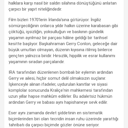
halklara karşı nasıl bir saldırı silahına dönüştüğünü anlatan
çarpıcı bir yapıt niteliğindedir.
Film bizleri 1970'lerin İrlanda'sına götürüyor. İngiliz
sömürgeciliğinin onlarca yıldır halkın üzerine karabasan gibi
çöktüğü, işsizliğin, yoksulluğun ve baskının gündelik
yaşamın ayrılmaz bir parçası hâline geldiği bir tarihsel
kesitte başlıyor. Başkahraman Gerry Conlon, geleceğe dair
büyük umutları olmayan, düzenin kıyısına itilmiş binlerce
gençten yalnızca biridir. Hırsızlık, hippilik ve esrar kullanımı
yaşamının sıradan parçalarıdır.
IRA tarafından düzenlenen bombalı bir eylemin ardından
Gerry ve ailesi, hiçbir somut delil olmaksızın suçlanır.
İşkenceyle alınan ifadeler, uydurulan kanıtlar ve siyasi
komplolar sonucunda Kraliçe'nin mahkemesi tarafından
uzun yıllar hapse mahkûm edilirler. Bu adaletsiz hükmün
ardından Gerry ve babası aynı hapishaneye sevk edilir.
Eser aynı zamanda devlet şiddetinin en sistematik
biçimlerinden biri olan tecridin insan ruhu üzerinde yarattığı
tahribatı da çarpıcı biçimde gözler önüne seriyor.