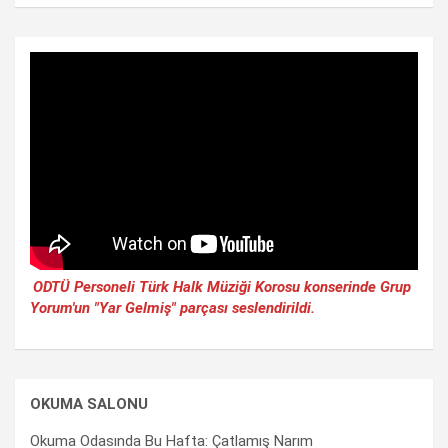
ODTÜ Personeli Türk Halk Müziği Korosu konserinde Grup
Yorum'un "Yar Gelmiş" parçası seslendirildi.
OKUMA SALONU
Okuma Odasında Bu Hafta: Çatlamış Narım