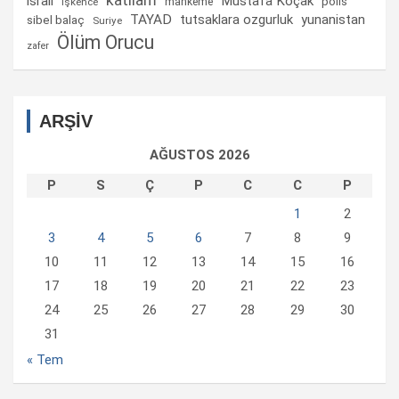
israil
Mustafa Koçak
mahkeme
polis
işkence
TAYAD
tutsaklara ozgurluk
yunanistan
sibel balaç
Suriye
Ölüm Orucu
zafer
ARŞİV
AĞUSTOS 2026
P
S
Ç
P
C
C
P
1
2
3
4
5
6
7
8
9
10
11
12
13
14
15
16
17
18
19
20
21
22
23
24
25
26
27
28
29
30
31
« Tem