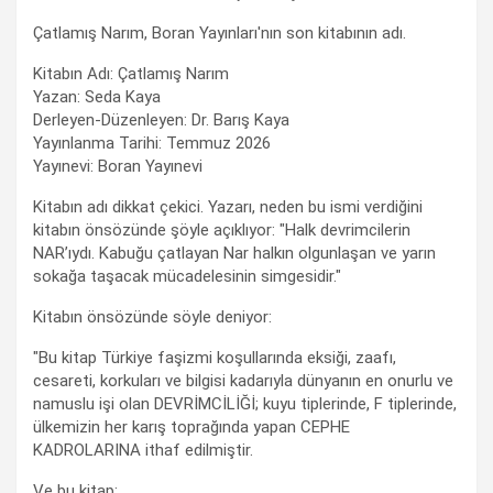
Çatlamış Narım, Boran Yayınları'nın son kitabının adı.
Kitabın Adı: Çatlamış Narım
Yazan: Seda Kaya
Derleyen-Düzenleyen: Dr. Barış Kaya
Yayınlanma Tarihi: Temmuz 2026
Yayınevi: Boran Yayınevi
Kitabın adı dikkat çekici. Yazarı, neden bu ismi verdiğini
kitabın önsözünde şöyle açıklıyor: "Halk devrimcilerin
NAR’ıydı. Kabuğu çatlayan Nar halkın olgunlaşan ve yarın
sokağa taşacak mücadelesinin simgesidir."
Kitabın önsözünde söyle deniyor:
"Bu kitap Türkiye faşizmi koşullarında eksiği, zaafı,
cesareti, korkuları ve bilgisi kadarıyla dünyanın en onurlu ve
namuslu işi olan DEVRİMCİLİĞİ; kuyu tiplerinde, F tiplerinde,
ülkemizin her karış toprağında yapan CEPHE
KADROLARINA ithaf edilmiştir.
Ve bu kitap;