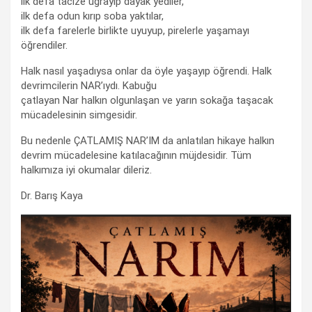
ilk defa tacize uğrayıp dayak yediler,
ilk defa odun kırıp soba yaktılar,
ilk defa farelerle birlikte uyuyup, pirelerle yaşamayı
öğrendiler.
Halk nasıl yaşadıysa onlar da öyle yaşayıp öğrendi. Halk
devrimcilerin NAR’ıydı. Kabuğu
çatlayan Nar halkın olgunlaşan ve yarın sokağa taşacak
mücadelesinin simgesidir.
Bu nedenle ÇATLAMIŞ NAR’IM da anlatılan hikaye halkın
devrim mücadelesine katılacağının müjdesidir. Tüm
halkımıza iyi okumalar dileriz.
Dr. Barış Kaya