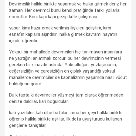
Devrimcilik halkla birlikte yaşamak ve halka gitmek deriz her
zaman. Her devrimci bunu kendi pratiğinde farklı yollarla
somutlar. Kimi kapı kapı gezip kitle çalışması
yapar, kimi hazır emek verilmiş ilişkileri geliştirir, kimi
esnafın kapısını aşındırır.. halka gitmek kavramı hayatın
içinde öğrenilir.
Yoksul bir mahallede devrimcileri hiç tanımayan insanlara
ne yaptığını anlatmak zordur; bu her devrimcinin vermesi
gereken bir sınavdır aslında. Yoksulluğun, yozlaşmanın,
değersizliğin ve çaresizliğin en çıplak yaşandığı yoksul
mahallerde devrimciler de kapitalizmin yaşamda nasıl vücut
bulduğunu görür.
Bu kitapta ki devrimciler yüzmeyi tam olarak öğrenmeden
denize daldılar, kah boğuldular,
kah yüzdüler, kah dibe battılar.. ama her şeyi halkla birlikte
öğrenip halkla birlikte aştılar. İlk defa uyuşturucu kullanan
gençlerle tanıştılar,