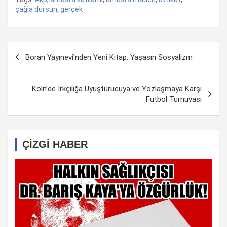
çağla dursun
,
gerçek
Yazı
Boran Yayınevi’nden Yeni Kitap: Yaşasın Sosyalizm
dolaşımı
Köln’de Irkçılığa Uyuşturucuya ve Yozlaşmaya Karşı
Futbol Turnuvası
ÇİZGİ HABER