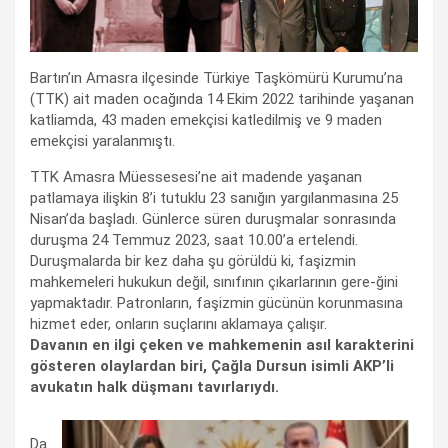
Bartın’ın Amasra ilçesinde Türkiye Taşkömürü Kurumu’na
(TTK) ait maden ocağında 14 Ekim 2022 tarihinde yaşanan
katliamda, 43 maden emekçisi katledilmiş ve 9 maden
emekçisi yaralanmıştı.
TTK Amasra Müessesesi’ne ait madende yaşanan
patlamaya ilişkin 8’i tutuklu 23 sanığın yargılanmasına 25
Nisan’da başladı. Günlerce süren duruşmalar sonrasında
duruşma 24 Temmuz 2023, saat 10.00’a ertelendi.
Duruşmalarda bir kez daha şu görüldü ki, faşizmin
mahkemeleri hukukun değil, sınıfının çıkarlarının gere-ğini
yapmaktadır. Patronların, faşizmin gücünün korunmasına
hizmet eder, onların suçlarını aklamaya çalışır.
Davanın en ilgi çeken ve mahkemenin asıl karakterini
gösteren olaylardan biri, Çağla Dursun isimli AKP’li
avukatın halk düşmanı tavırlarıydı.
Da