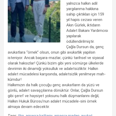
yalnızca halkın adil
yargılanma hakkına
sahip çıktıkları için 159
yıl hapis cezası veren
Akın Gürlek, iktidarın
Adalet Bakanı Yardımcısı
yapılarak
ödüllendirilmiştir.
Çağla Dursun da, genç
avukatlara “örnek” olsun, onun gibi avukatlık yapılsın
isteniyor. Ancak başara-mazlar; çünkü tarihsel ve siyasal
olarak haksızlar! Çünkü bizim gibi yeni sömürge ülkelerde
devrimin iki dinamiği yoksulluk ve adaletsizliktir. Halkın
adalet mücadelesi karşısında, adaletsizlik yenilmeye mah-
kûmdur!
Halkımızın da halk çocuğu genç avukatların da yüzü ve
gönlü, adalet savaşçılarına dönüktür. Onlar, Çağla Dursun
gibi şeref ve haysiyet yoksunu halk düşmanlarını değil,
Halkın Hukuk Bürosu’nun adalet mücadele-sini örnek
almaya devam edecektir.
Tags:
Akp
,
amasra katliamı
,
amasra maden
,
avukat
,