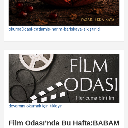
okumaOdasi-catlamis-narim-bariskaya-sıkıştırıldı
devamını okumak için tıklayın
Film Odası’nda Bu Hafta:BABAM