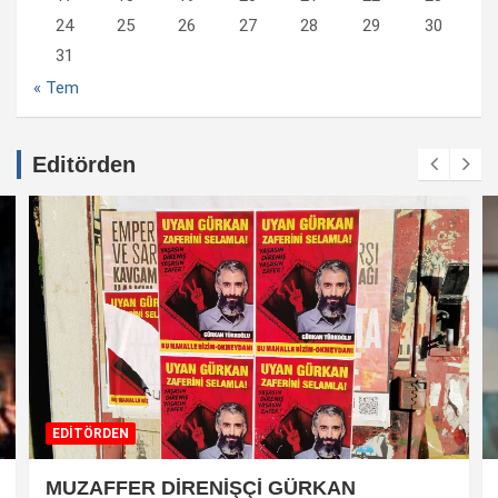
24
25
26
27
28
29
30
31
« Tem
Editörden
EDİTÖRDEN
MUZAFFER DİRENİŞÇİ GÜRKAN