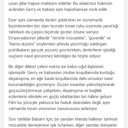
uzun yıllar hapse mahkûm edilirler. Bu adaletsiz hükmün
ardından Gerry ve babası aynı hapishaneye sevk edilir.
Eser aynı zamanda devlet şiddetinin en sistematik
biçimlerinden biri olan tecridin insan ruhu üzerinde yarattığı
tahribatı da çarpıcı biçimde gözler önüne seriyor.
Emperyalizmin yıllardır "terörle mücadele", "güvenlik" ve
"kamu düzeni" söylemleri altında yürüttüğü saldırgan
politikaların gerçek yüzünü gösterirken; devletlerin işlediği
suçların nasıl görünmez kılındığını da teşhir ediyor.
Bir diğer dikkat çekici nokta ise baba-oğul ilişkisinin
işlenişidir. Gerry ve babasının zindan koşullarında kurduğu
dayanışma, en ağır baskı koşullarında dahi umudun nasıl
korunabildiğini gösteriyor. Düzen insanları yalnızlaştırarak
güçsüzleştirmeye çalışırken, dayanışma ve bağlılık
ezilenlerin elindeki en güçlü silahlardan biri hâline geliyor.
Film bu yönüyle yalnızca bir hukuk skandalını değil, aynı
zamanda insan onurunun savunusunu anlatıyor.
Son tahlilde Babam İçin, bir yandan İrlanda halkının tarihsel
mücadele deneyimine ışık tutarken, diğer yandan dünyanın