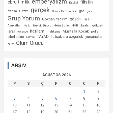
emperyalizm
ebru timtik
filistin
EYLEM
gerçek
fransa
gha
Gazze
Gerçek Haber Ajansı
grev
Grup Yorum
gözaltı
Gökhan Yıldırım
Halkın
Helin Bölek
HHB
ibrahim gökçek
Avukatları
Halkın Hukuk Bürosu
katliam
israil
Mustafa Koçak
mahkeme
polis
işkence
TAYAD
tutsaklara ozgurluk
yunanistan
sibel balaç
Suriye
Ölüm Orucu
zafer
ARŞİV
AĞUSTOS 2026
P
S
Ç
P
C
C
P
1
2
3
4
5
6
7
8
9
10
11
12
13
14
15
16
17
18
19
20
21
22
23