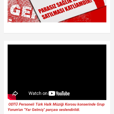
ODTÜ Personeli Türk Halk Müziği Korosu konserinde Grup
Yorum'un "Yar Gelmiş" parçası seslendirildi.