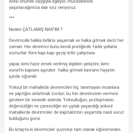
Anısı önünde saygıyla eğiliyor, mücadelesini
yaşatacağımıza dair söz veriyoruz.
°°°
Neden ÇATLAMIŞ NAR’IM ?
Devrimcilik halkla birlikte yaşamak ve halka gitmek deriz her
zaman. Her devrimci bunu kendi pratiğinde farklı yollarla
somutlar. Kimi kapı kapı gezip kitle çalışması
yapar, kimi hazır emek verilmiş ilişkileri geliştirir, kimi
esnafın kapısını aşındırır.. halka gitmek kavramı hayatın
içinde öğrenilir.
Yoksul bir mahallede devrimcileri hiç tanımayan insanlara
ne yaptığını anlatmak zordur; bu her devrimcinin vermesi
gereken bir sınavdır aslında. Yoksulluğun, yozlaşmanın,
değersizliğin ve çaresizliğin en çıplak yaşandığı yoksul
mahallerde devrimciler de kapitalizmin yaşamda nasıl vücut
bulduğunu görür.
Bu kitapta ki devrimciler yüzmeyi tam olarak öğrenmeden