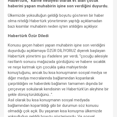
Habertürk, “Karne hediyesi olarak et alan çocuk”
haberini yapan muhabirin işine son verdiğini duyurdu.
Ülkemizde yoksulluğun geldiği boyutu gösteren bir haber
olma niteliği Habertürk yönetiminin yaptığı açıklamadan
bazı kısımlar muhabirin neden işten atıldığını açıklıyor.
Habertürk Özür Diledi
Konusu geçen haberi yapan muhabirin işine son veridiğini
duyurduğu açıklamaya ÖZÜR DİLİYORUZ diyerek başlayan
Habertürk yönetimi şu ifadelere yer verdi; “çocuğu ailesiyle
rastlantı sonucu mağazada gördüğünü ve habere sıcaklık
ve neşe katmak için çocukla şaka mahiyetinde
konuştuğunu, ancak bu kısa konuşmanın sosyal medya ve
diğer medya mecralarında bağlamından koparılarak
çarpıtıldığını ve haberdeki bağlamın tamamen dışında bir
çerçeveye sokularak kendisinin ve Habertürk’ün aleyhine bir
şekle dönüştürüldüğünü…”.
Asıl olarak bu kısa konuşmanın sosyal medyada
bağlamından kopartıldığı gibi bir durumun söz konusu
olmadığı çok açık. Bu yaşanan kısa konuşma ülkemizde
yoksulluğun geldiği boyutu gösteriyordu. Ve sosyal