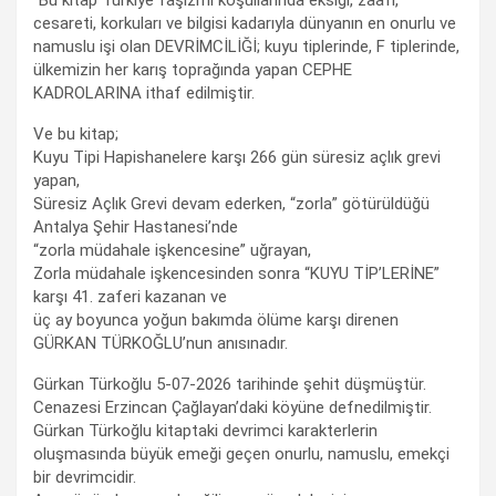
"Bu kitap Türkiye faşizmi koşullarında eksiği, zaafı,
cesareti, korkuları ve bilgisi kadarıyla dünyanın en onurlu ve
namuslu işi olan DEVRİMCİLİĞİ; kuyu tiplerinde, F tiplerinde,
ülkemizin her karış toprağında yapan CEPHE
KADROLARINA ithaf edilmiştir.
Ve bu kitap;
Kuyu Tipi Hapishanelere karşı 266 gün süresiz açlık grevi
yapan,
Süresiz Açlık Grevi devam ederken, “zorla” götürüldüğü
Antalya Şehir Hastanesi’nde
“zorla müdahale işkencesine” uğrayan,
Zorla müdahale işkencesinden sonra “KUYU TİP’LERİNE”
karşı 41. zaferi kazanan ve
üç ay boyunca yoğun bakımda ölüme karşı direnen
GÜRKAN TÜRKOĞLU’nun anısınadır.
Gürkan Türkoğlu 5-07-2026 tarihinde şehit düşmüştür.
Cenazesi Erzincan Çağlayan’daki köyüne defnedilmiştir.
Gürkan Türkoğlu kitaptaki devrimci karakterlerin
oluşmasında büyük emeği geçen onurlu, namuslu, emekçi
bir devrimcidir.