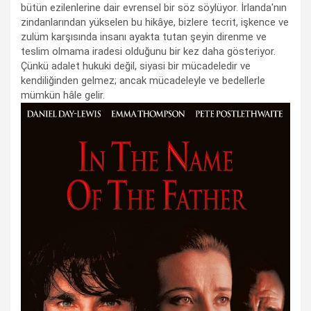
bütün ezilenlerine dair evrensel bir söz söylüyor. İrlanda'nın
zindanlarından yükselen bu hikâye, bizlere tecrit, işkence ve
zulüm karşısında insanı ayakta tutan şeyin direnme ve
teslim olmama iradesi olduğunu bir kez daha gösteriyor.
Çünkü adalet hukuki değil, siyasi bir mücadeledir ve
kendiliğinden gelmez; ancak mücadeleyle ve bedellerle
mümkün hâle gelir.