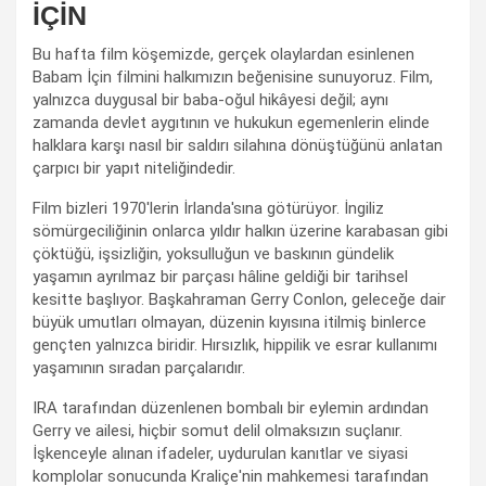
İÇİN
Bu hafta film köşemizde, gerçek olaylardan esinlenen
Babam İçin filmini halkımızın beğenisine sunuyoruz. Film,
yalnızca duygusal bir baba-oğul hikâyesi değil; aynı
zamanda devlet aygıtının ve hukukun egemenlerin elinde
halklara karşı nasıl bir saldırı silahına dönüştüğünü anlatan
çarpıcı bir yapıt niteliğindedir.
Film bizleri 1970'lerin İrlanda'sına götürüyor. İngiliz
sömürgeciliğinin onlarca yıldır halkın üzerine karabasan gibi
çöktüğü, işsizliğin, yoksulluğun ve baskının gündelik
yaşamın ayrılmaz bir parçası hâline geldiği bir tarihsel
kesitte başlıyor. Başkahraman Gerry Conlon, geleceğe dair
büyük umutları olmayan, düzenin kıyısına itilmiş binlerce
gençten yalnızca biridir. Hırsızlık, hippilik ve esrar kullanımı
yaşamının sıradan parçalarıdır.
IRA tarafından düzenlenen bombalı bir eylemin ardından
Gerry ve ailesi, hiçbir somut delil olmaksızın suçlanır.
İşkenceyle alınan ifadeler, uydurulan kanıtlar ve siyasi
komplolar sonucunda Kraliçe'nin mahkemesi tarafından