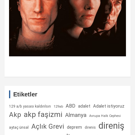
Etiketler
ABD
Adalet istiyoruz
adalet
129 a/b yasası kaldırılsın
129ab
akp faşizmi
Akp
Almanya
Avrupa Halk Cephesi
direniş
Açlık Grevi
deprem
aytaç ünsal
direnis