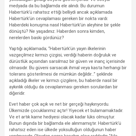
medyada da bu bağlamda ele alındı. Bu durumun
Habertürk’ü rahatsız ettiği belliydi ancak açıklamada
Habertürk’ün cevaplaması gereken bir nokta vardı:
Haberdeki konuşma nasıl Habertürk’ün aleyhine bir şekle
dönüştü? Ne yaşadınız. Haberden sonra kimden,
nerelerden baskı gördünüz?
Yaptığı açıklamada; “Habertürk’ün yayın ilkelerinin
vazgeçilmez kırmızı çizgisi, verdiği haberin doğruluk ve
dürüstlük açısından sarsılmaz bir güven ve inanç içerisinde
olmasıdır. Bu güveni sarsacak ihmal veya kasta herhangi bir
tolerans gösterilmesi de mümkün değildir…” şeklinde
açıkladığı ilkeler ve kırmızı çizgilere, bu haberde nasıl bir
aykırılık olduğu da cevaplanması gereken sorulardan bir
diğeridir.
Evet haber çok açık ve net bir gerçeği haykırıyordu.
Ülkemizde çocuklarımız açtır! Yiyecek et bulamamaktadır.
Ve et artık karne hediyesi olacak kadar lüks olmuştur.
Bunun dışında bir bağlamda ele alınmamıştır. Habertürk’ü
rahatsız eden ise ülkede yoksulluğun olduğunun haber
yapılmasıdır. Olaydan sonra kasabın olayı reddedip “Aile