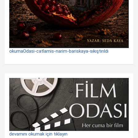
okumaOdasi-catlamis-narim-bariskaya-sıkıştırıldı
devamını okumak için tıklayın