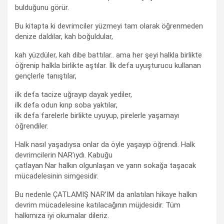
bulduğunu görür.
Bu kitapta ki devrimciler yüzmeyi tam olarak öğrenmeden
denize daldılar, kah boğuldular,
kah yüzdüler, kah dibe battılar.. ama her şeyi halkla birlikte
öğrenip halkla birlikte aştılar. İlk defa uyuşturucu kullanan
gençlerle tanıştılar,
ilk defa tacize uğrayıp dayak yediler,
ilk defa odun kırıp soba yaktılar,
ilk defa farelerle birlikte uyuyup, pirelerle yaşamayı
öğrendiler.
Halk nasıl yaşadıysa onlar da öyle yaşayıp öğrendi. Halk
devrimcilerin NAR’ıydı. Kabuğu
çatlayan Nar halkın olgunlaşan ve yarın sokağa taşacak
mücadelesinin simgesidir.
Bu nedenle ÇATLAMIŞ NAR’IM da anlatılan hikaye halkın
devrim mücadelesine katılacağının müjdesidir. Tüm
halkımıza iyi okumalar dileriz.