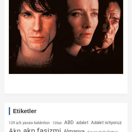
Etiketler
ABD
Adalet istiyoruz
adalet
129 a/b yasası kaldırılsın
129ab
akp faşizmi
Akp
Almanya