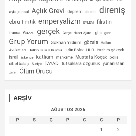
Avrupa Halk Cephesi
direniş
Açlık Grevi
deprem
aytaç ünsal
direnis
emperyalizm
ebru timtik
filistin
EYLEM
gerçek
fransa
gha
Gazze
Gerçek Haber Ajansı
grev
Grup Yorum
gözaltı
Gökhan Yıldırım
Halkın
Helin Bölek
HHB
ibrahim gökçek
Avukatları
Halkın Hukuk Bürosu
katliam
israil
Mustafa Koçak
mahkeme
polis
işkence
TAYAD
tutsaklara ozgurluk
yunanistan
sibel balaç
Suriye
Ölüm Orucu
zafer
ARŞİV
AĞUSTOS 2026
P
S
Ç
P
C
C
P
1
2