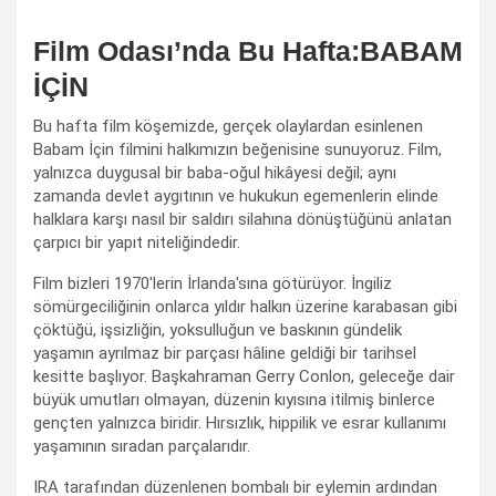
Film Odası’nda Bu Hafta:BABAM
İÇİN
Bu hafta film köşemizde, gerçek olaylardan esinlenen
Babam İçin filmini halkımızın beğenisine sunuyoruz. Film,
yalnızca duygusal bir baba-oğul hikâyesi değil; aynı
zamanda devlet aygıtının ve hukukun egemenlerin elinde
halklara karşı nasıl bir saldırı silahına dönüştüğünü anlatan
çarpıcı bir yapıt niteliğindedir.
Film bizleri 1970'lerin İrlanda'sına götürüyor. İngiliz
sömürgeciliğinin onlarca yıldır halkın üzerine karabasan gibi
çöktüğü, işsizliğin, yoksulluğun ve baskının gündelik
yaşamın ayrılmaz bir parçası hâline geldiği bir tarihsel
kesitte başlıyor. Başkahraman Gerry Conlon, geleceğe dair
büyük umutları olmayan, düzenin kıyısına itilmiş binlerce
gençten yalnızca biridir. Hırsızlık, hippilik ve esrar kullanımı
yaşamının sıradan parçalarıdır.
IRA tarafından düzenlenen bombalı bir eylemin ardından