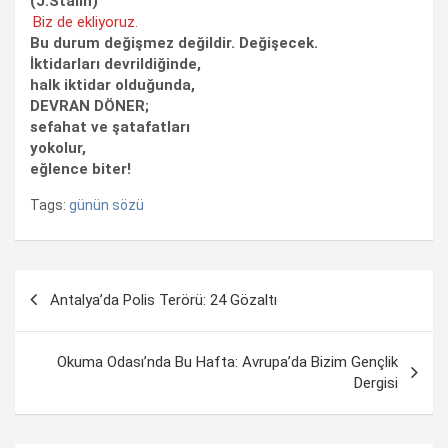
(J.Stalin)
Biz de ekliyoruz.
Bu durum değişmez değildir. Değişecek.
İktidarları devrildiğinde,
halk iktidar olduğunda,
DEVRAN DÖNER;
sefahat ve şatafatları
yokolur,
eğlence biter!
Tags:
günün sözü
Yazı
Antalya’da Polis Terörü: 24 Gözaltı
dolaşımı
Okuma Odası’nda Bu Hafta: Avrupa’da Bizim Gençlik
Dergisi