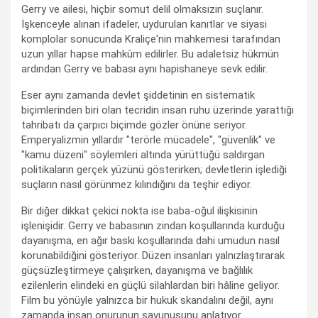
Gerry ve ailesi, hiçbir somut delil olmaksızın suçlanır.
İşkenceyle alınan ifadeler, uydurulan kanıtlar ve siyasi
komplolar sonucunda Kraliçe'nin mahkemesi tarafından
uzun yıllar hapse mahkûm edilirler. Bu adaletsiz hükmün
ardından Gerry ve babası aynı hapishaneye sevk edilir.
Eser aynı zamanda devlet şiddetinin en sistematik
biçimlerinden biri olan tecridin insan ruhu üzerinde yarattığı
tahribatı da çarpıcı biçimde gözler önüne seriyor.
Emperyalizmin yıllardır "terörle mücadele", "güvenlik" ve
"kamu düzeni" söylemleri altında yürüttüğü saldırgan
politikaların gerçek yüzünü gösterirken; devletlerin işlediği
suçların nasıl görünmez kılındığını da teşhir ediyor.
Bir diğer dikkat çekici nokta ise baba-oğul ilişkisinin
işlenişidir. Gerry ve babasının zindan koşullarında kurduğu
dayanışma, en ağır baskı koşullarında dahi umudun nasıl
korunabildiğini gösteriyor. Düzen insanları yalnızlaştırarak
güçsüzleştirmeye çalışırken, dayanışma ve bağlılık
ezilenlerin elindeki en güçlü silahlardan biri hâline geliyor.
Film bu yönüyle yalnızca bir hukuk skandalını değil, aynı
zamanda insan onurunun savunusunu anlatıyor.