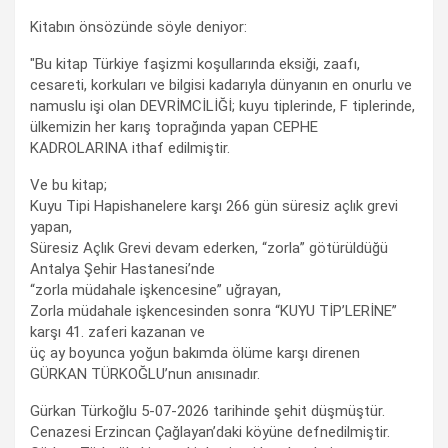
Kitabın önsözünde söyle deniyor:
"Bu kitap Türkiye faşizmi koşullarında eksiği, zaafı,
cesareti, korkuları ve bilgisi kadarıyla dünyanın en onurlu ve
namuslu işi olan DEVRİMCİLİĞİ; kuyu tiplerinde, F tiplerinde,
ülkemizin her karış toprağında yapan CEPHE
KADROLARINA ithaf edilmiştir.
Ve bu kitap;
Kuyu Tipi Hapishanelere karşı 266 gün süresiz açlık grevi
yapan,
Süresiz Açlık Grevi devam ederken, “zorla” götürüldüğü
Antalya Şehir Hastanesi’nde
“zorla müdahale işkencesine” uğrayan,
Zorla müdahale işkencesinden sonra “KUYU TİP’LERİNE”
karşı 41. zaferi kazanan ve
üç ay boyunca yoğun bakımda ölüme karşı direnen
GÜRKAN TÜRKOĞLU’nun anısınadır.
Gürkan Türkoğlu 5-07-2026 tarihinde şehit düşmüştür.
Cenazesi Erzincan Çağlayan’daki köyüne defnedilmiştir.