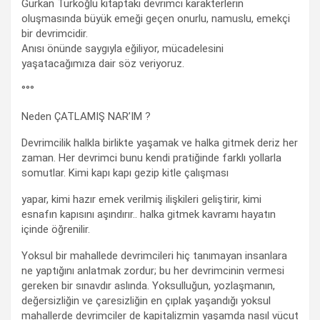
Gürkan Türkoğlu kitaptaki devrimci karakterlerin
oluşmasında büyük emeği geçen onurlu, namuslu, emekçi
bir devrimcidir.
Anısı önünde saygıyla eğiliyor, mücadelesini
yaşatacağımıza dair söz veriyoruz.
°°°
Neden ÇATLAMIŞ NAR’IM ?
Devrimcilik halkla birlikte yaşamak ve halka gitmek deriz her
zaman. Her devrimci bunu kendi pratiğinde farklı yollarla
somutlar. Kimi kapı kapı gezip kitle çalışması
yapar, kimi hazır emek verilmiş ilişkileri geliştirir, kimi
esnafın kapısını aşındırır.. halka gitmek kavramı hayatın
içinde öğrenilir.
Yoksul bir mahallede devrimcileri hiç tanımayan insanlara
ne yaptığını anlatmak zordur; bu her devrimcinin vermesi
gereken bir sınavdır aslında. Yoksulluğun, yozlaşmanın,
değersizliğin ve çaresizliğin en çıplak yaşandığı yoksul
mahallerde devrimciler de kapitalizmin yaşamda nasıl vücut