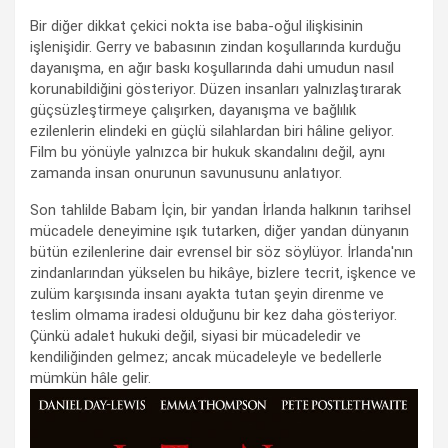
Bir diğer dikkat çekici nokta ise baba-oğul ilişkisinin
işlenişidir. Gerry ve babasının zindan koşullarında kurduğu
dayanışma, en ağır baskı koşullarında dahi umudun nasıl
korunabildiğini gösteriyor. Düzen insanları yalnızlaştırarak
güçsüzleştirmeye çalışırken, dayanışma ve bağlılık
ezilenlerin elindeki en güçlü silahlardan biri hâline geliyor.
Film bu yönüyle yalnızca bir hukuk skandalını değil, aynı
zamanda insan onurunun savunusunu anlatıyor.
Son tahlilde Babam İçin, bir yandan İrlanda halkının tarihsel
mücadele deneyimine ışık tutarken, diğer yandan dünyanın
bütün ezilenlerine dair evrensel bir söz söylüyor. İrlanda'nın
zindanlarından yükselen bu hikâye, bizlere tecrit, işkence ve
zulüm karşısında insanı ayakta tutan şeyin direnme ve
teslim olmama iradesi olduğunu bir kez daha gösteriyor.
Çünkü adalet hukuki değil, siyasi bir mücadeledir ve
kendiliğinden gelmez; ancak mücadeleyle ve bedellerle
mümkün hâle gelir.