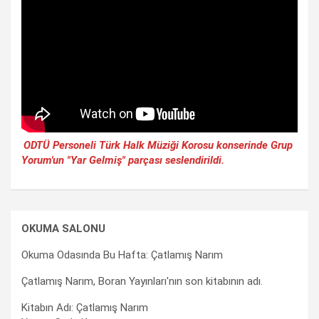
ODTÜ Personeli Türk Halk Müziği Korosu konserinde Grup
Yorum'un "Yar Gelmiş" parçası seslendirildi.
OKUMA SALONU
Okuma Odasında Bu Hafta: Çatlamış Narım
Çatlamış Narım, Boran Yayınları'nın son kitabının adı.
Kitabın Adı: Çatlamış Narım