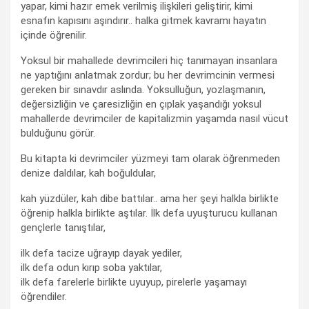
yapar, kimi hazır emek verilmiş ilişkileri geliştirir, kimi
esnafın kapısını aşındırır.. halka gitmek kavramı hayatın
içinde öğrenilir.
Yoksul bir mahallede devrimcileri hiç tanımayan insanlara
ne yaptığını anlatmak zordur; bu her devrimcinin vermesi
gereken bir sınavdır aslında. Yoksulluğun, yozlaşmanın,
değersizliğin ve çaresizliğin en çıplak yaşandığı yoksul
mahallerde devrimciler de kapitalizmin yaşamda nasıl vücut
bulduğunu görür.
Bu kitapta ki devrimciler yüzmeyi tam olarak öğrenmeden
denize daldılar, kah boğuldular,
kah yüzdüler, kah dibe battılar.. ama her şeyi halkla birlikte
öğrenip halkla birlikte aştılar. İlk defa uyuşturucu kullanan
gençlerle tanıştılar,
ilk defa tacize uğrayıp dayak yediler,
ilk defa odun kırıp soba yaktılar,
ilk defa farelerle birlikte uyuyup, pirelerle yaşamayı
öğrendiler.