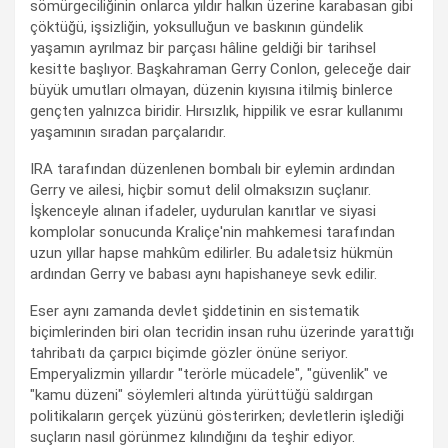
sömürgeciliğinin onlarca yıldır halkın üzerine karabasan gibi
çöktüğü, işsizliğin, yoksulluğun ve baskının gündelik
yaşamın ayrılmaz bir parçası hâline geldiği bir tarihsel
kesitte başlıyor. Başkahraman Gerry Conlon, geleceğe dair
büyük umutları olmayan, düzenin kıyısına itilmiş binlerce
gençten yalnızca biridir. Hırsızlık, hippilik ve esrar kullanımı
yaşamının sıradan parçalarıdır.
IRA tarafından düzenlenen bombalı bir eylemin ardından
Gerry ve ailesi, hiçbir somut delil olmaksızın suçlanır.
İşkenceyle alınan ifadeler, uydurulan kanıtlar ve siyasi
komplolar sonucunda Kraliçe'nin mahkemesi tarafından
uzun yıllar hapse mahkûm edilirler. Bu adaletsiz hükmün
ardından Gerry ve babası aynı hapishaneye sevk edilir.
Eser aynı zamanda devlet şiddetinin en sistematik
biçimlerinden biri olan tecridin insan ruhu üzerinde yarattığı
tahribatı da çarpıcı biçimde gözler önüne seriyor.
Emperyalizmin yıllardır "terörle mücadele", "güvenlik" ve
"kamu düzeni" söylemleri altında yürüttüğü saldırgan
politikaların gerçek yüzünü gösterirken; devletlerin işlediği
suçların nasıl görünmez kılındığını da teşhir ediyor.