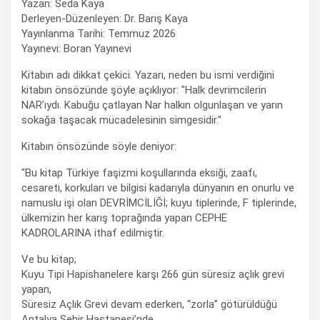
Yazan: Seda Kaya
Derleyen-Düzenleyen: Dr. Barış Kaya
Yayınlanma Tarihi: Temmuz 2026
Yayınevi: Boran Yayınevi
Kitabın adı dikkat çekici. Yazarı, neden bu ismi verdiğini
kitabın önsözünde şöyle açıklıyor: "Halk devrimcilerin
NAR’ıydı. Kabuğu çatlayan Nar halkın olgunlaşan ve yarın
sokağa taşacak mücadelesinin simgesidir."
Kitabın önsözünde söyle deniyor:
"Bu kitap Türkiye faşizmi koşullarında eksiği, zaafı,
cesareti, korkuları ve bilgisi kadarıyla dünyanın en onurlu ve
namuslu işi olan DEVRİMCİLİĞİ; kuyu tiplerinde, F tiplerinde,
ülkemizin her karış toprağında yapan CEPHE
KADROLARINA ithaf edilmiştir.
Ve bu kitap;
Kuyu Tipi Hapishanelere karşı 266 gün süresiz açlık grevi
yapan,
Süresiz Açlık Grevi devam ederken, “zorla” götürüldüğü
Antalya Şehir Hastanesi’nde