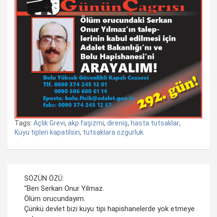
Tags:
Açlık Grevi
,
akp faşizmi
,
direniş
,
hasta tutsaklar
,
Kuyu tipleri kapatilsin
,
tutsaklara ozgurluk
Yazı
SÖZÜN ÖZÜ:
dolaşımı
“Ben Serkan Onur Yılmaz.
Ölüm orucundayım.
Çünkü devlet bizi kuyu tipi hapishanelerde yok etmeye