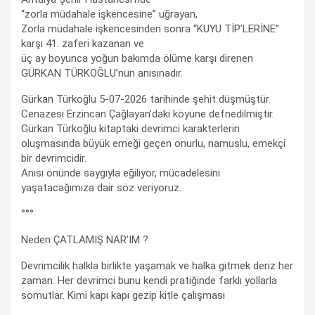
“zorla müdahale işkencesine” uğrayan,
Zorla müdahale işkencesinden sonra “KUYU TİP’LERİNE”
karşı 41. zaferi kazanan ve
üç ay boyunca yoğun bakımda ölüme karşı direnen
GÜRKAN TÜRKOĞLU’nun anısınadır.
Gürkan Türkoğlu 5-07-2026 tarihinde şehit düşmüştür.
Cenazesi Erzincan Çağlayan’daki köyüne defnedilmiştir.
Gürkan Türkoğlu kitaptaki devrimci karakterlerin
oluşmasında büyük emeği geçen onurlu, namuslu, emekçi
bir devrimcidir.
Anısı önünde saygıyla eğiliyor, mücadelesini
yaşatacağımıza dair söz veriyoruz.
°°°
Neden ÇATLAMIŞ NAR’IM ?
Devrimcilik halkla birlikte yaşamak ve halka gitmek deriz her
zaman. Her devrimci bunu kendi pratiğinde farklı yollarla
somutlar. Kimi kapı kapı gezip kitle çalışması