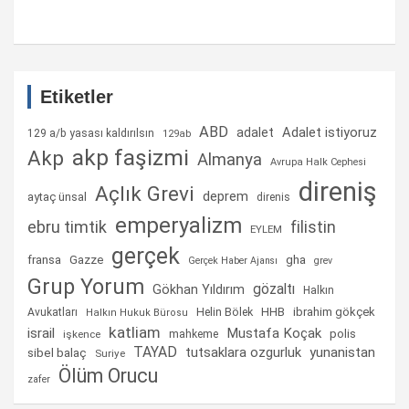
Etiketler
ABD
Adalet istiyoruz
adalet
129 a/b yasası kaldırılsın
129ab
akp faşizmi
Akp
Almanya
Avrupa Halk Cephesi
direniş
Açlık Grevi
deprem
aytaç ünsal
direnis
emperyalizm
ebru timtik
filistin
EYLEM
gerçek
fransa
gha
Gazze
Gerçek Haber Ajansı
grev
Grup Yorum
gözaltı
Gökhan Yıldırım
Halkın
Helin Bölek
HHB
ibrahim gökçek
Avukatları
Halkın Hukuk Bürosu
katliam
israil
Mustafa Koçak
mahkeme
polis
işkence
TAYAD
tutsaklara ozgurluk
yunanistan
sibel balaç
Suriye
Ölüm Orucu
zafer