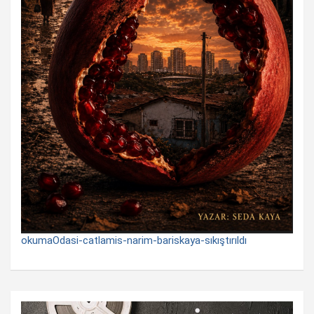
okumaOdasi-catlamis-narim-bariskaya-sıkıştırıldı