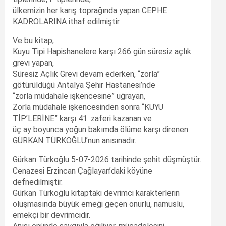
ülkemizin her karış toprağında yapan CEPHE
KADROLARINA ithaf edilmiştir.
Ve bu kitap;
Kuyu Tipi Hapishanelere karşı 266 gün süresiz açlık
grevi yapan,
Süresiz Açlık Grevi devam ederken, “zorla”
götürüldüğü Antalya Şehir Hastanesi’nde
“zorla müdahale işkencesine” uğrayan,
Zorla müdahale işkencesinden sonra “KUYU
TİP’LERİNE” karşı 41. zaferi kazanan ve
üç ay boyunca yoğun bakımda ölüme karşı direnen
GÜRKAN TÜRKOĞLU’nun anısınadır.
Gürkan Türkoğlu 5-07-2026 tarihinde şehit düşmüştür.
Cenazesi Erzincan Çağlayan’daki köyüne
defnedilmiştir.
Gürkan Türkoğlu kitaptaki devrimci karakterlerin
oluşmasında büyük emeği geçen onurlu, namuslu,
emekçi bir devrimcidir.