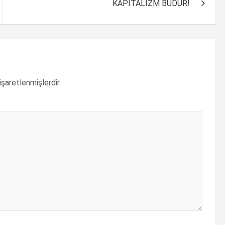
KAPİTALİZM BUDUR!
 işaretlenmişlerdir