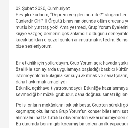
02 Şubat 2020, Cumhuriyet
Sevgili okurlarım, “Deprem vergileri nerede?” sloganı her 
Günlerdir CHP İl Örgütü binasının önünde ölüm orucuna ya
mutlu bir yurttaş yok! Ama yetmedi, Grup Yorum üyelerin
kişiye vazgeç demenin çok anlamsız olduğunu deneyimleri
kucakladıkları o güzel günleri anımsatmak istedim. Bu 
bize sesleniyorum:
Bir etkinlik için yollardayım. Grup Yorum açık havada şarkıl
özellikle son aylarda uygulamaya başladığı baskıcı kültü
istemeyenlerin kulağına kar suyu akıtmak ve sanatçıların, 
daha haykırmak amaçlıydı.
Etkinlik, açıkhava tiyatrosundaydı. Etkinliğe hazırlanma
sevmediği bir müzik grubudur, daha doğrusu sanatı ilgilen
Polis, onların mekânlarını sık sık basar. Gruptan sürekli g
kaçmıştır, okullarında Grup Yorum’un konser biletlerini sat
alınmaları hatta tutuklu oluvermeleri vakai umumiyeden 
Bu durumda benim gibi kocamış bir solcunun ilk yapacağı 