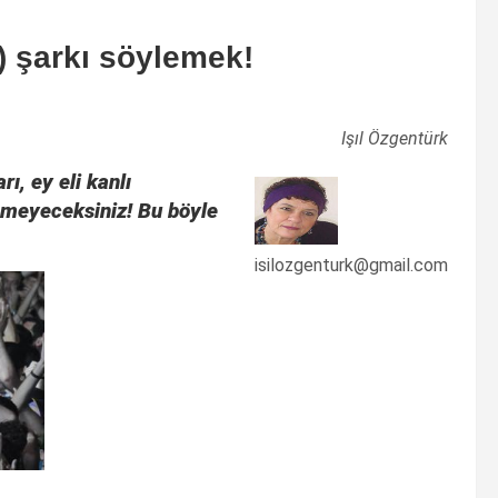
) şarkı söylemek!
Işıl Özgentürk
ı, ey eli kanlı
meyeceksiniz! Bu böyle
isilozgenturk@gmail.com