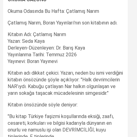
Okuma Odasında Bu Hafta: Çatlamış Narım
Çatlamış Narım, Boran Yayınları'nın son kitabının adı.
Kitabın Adı: Çatlamış Narım
Yazan: Seda Kaya
Derleyen-Düzenleyen: Dr. Barış Kaya
Yayınlanma Tarihi: Temmuz 2026
Yayınevi: Boran Yayınevi
Kitabın adı dikkat çekici. Yazarı, neden bu ismi verdiğini
kitabın önsözünde şöyle açıklıyor: "Halk devrimcilerin
NAR’ıydı. Kabuğu çatlayan Nar halkın olgunlaşan ve
yarın sokağa taşacak mücadelesinin simgesidir."
Kitabın önsözünde söyle deniyor:
"Bu kitap Türkiye faşizmi koşullarında eksiği, zaafı,
cesareti, korkuları ve bilgisi kadarıyla dünyanın en
onurlu ve namuslu işi olan DEVRİMCİLİĞİ; kuyu
tiplerinde, F tiplerinde,