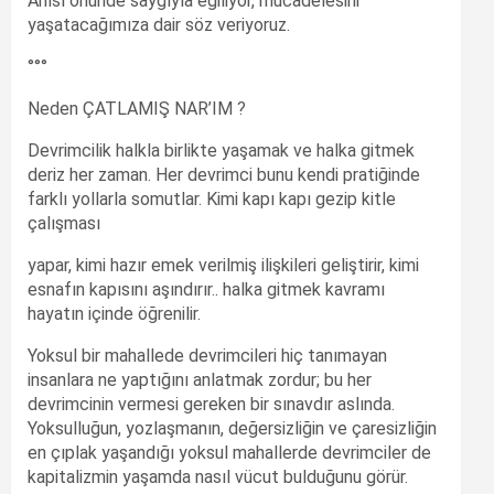
Anısı önünde saygıyla eğiliyor, mücadelesini
yaşatacağımıza dair söz veriyoruz.
°°°
Neden ÇATLAMIŞ NAR’IM ?
Devrimcilik halkla birlikte yaşamak ve halka gitmek
deriz her zaman. Her devrimci bunu kendi pratiğinde
farklı yollarla somutlar. Kimi kapı kapı gezip kitle
çalışması
yapar, kimi hazır emek verilmiş ilişkileri geliştirir, kimi
esnafın kapısını aşındırır.. halka gitmek kavramı
hayatın içinde öğrenilir.
Yoksul bir mahallede devrimcileri hiç tanımayan
insanlara ne yaptığını anlatmak zordur; bu her
devrimcinin vermesi gereken bir sınavdır aslında.
Yoksulluğun, yozlaşmanın, değersizliğin ve çaresizliğin
en çıplak yaşandığı yoksul mahallerde devrimciler de
kapitalizmin yaşamda nasıl vücut bulduğunu görür.