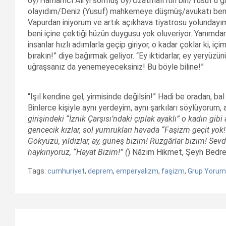
oy/Hamamcı Ali’yi sormuş oy/Uzatmalı itin biri/Yusuf’u g
olayıdım/Deniz (Yusuf) mahkemeye düşmüş/avukatı ben
Vapurdan iniyorum ve artık açıkhava tiyatrosu yolundayım, 
beni içine çektiği hüzün duygusu yok oluveriyor. Yanımdan
insanlar hızlı adımlarla geçip giriyor, o kadar çoklar ki, iç
bırakın!” diye bağırmak geliyor. “Ey iktidarlar, ey yeryüzü
uğraşsanız da yenemeyeceksiniz! Bu böyle biline!”
“Işıl kendine gel, yirmisinde değilsin!” Hadi be oradan, bal
Binlerce kişiyle aynı yerdeyim, aynı şarkıları söylüyorum, 
girişindeki “İznik Çarşısı’ndaki çıplak ayaklı” o kadın gibi 
gencecik kızlar, sol yumrukları havada “Faşizm geçit yok!”
Gökyüzü, yıldızlar, ay, güneş bizim! Rüzgârlar bizim! Sevd
haykırıyoruz, “Hayat Bizim!” (
) Nâzım Hikmet, Şeyh Bedre
Tags:
cumhuriyet
,
deprem
,
emperyalizm
,
faşizm
,
Grup Yorum
Yazı