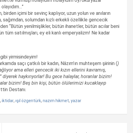
aflette vurmuş/n’olayıdım n’olayıdım oy/okuryazar
 olayıdım…”
birden içimi bir sevinç kaplıyor, uzun yolun ve anıların
, sağımdan, solumdan kızlı erkekli özellikle gencecik
imden “Bütün yenilmişlikler, bütün ihanetler, bütün acılar beni
nün tüm satılmışları, ey eli kanlı emperyalizm! Ne kadar
 gibi yirmisindeyim!
arkamda saçı çatkılı bir kadın, Nâzım’ın muhteşem şiirinin (
)
ağlıyor ama elleri gencecik iki kızın ellerini kavramış,
 diyerek haykırıyorlar! Bu gece halaylar, horanlar bizim!
alar bizim! Beş bin kişi, bütün ölülerimizi kucaklayıp
ttin Destanı.
,
iktidar
,
ışıl özgentürk
,
nazım hikmet
,
yazar