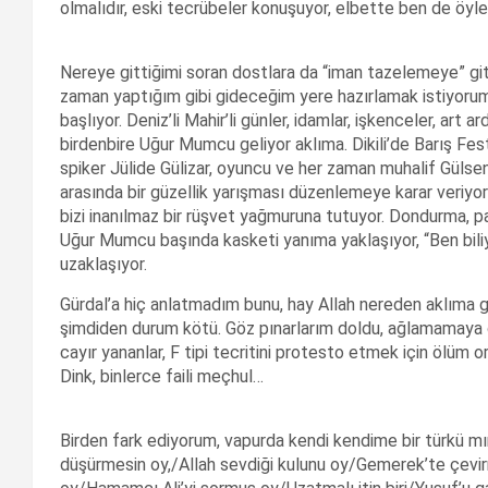
olmalıdır, eski tecrübeler konuşuyor, elbette ben de öyl
Nereye gittiğimi soran dostlara da “iman tazelemeye” git
zaman yaptığım gibi gideceğim yere hazırlamak istiyoru
başlıyor. Deniz’li Mahir’li günler, idamlar, işkenceler, art a
birdenbire Uğur Mumcu geliyor aklıma. Dikili’de Barış Festi
spiker Jülide Gülizar, oyuncu ve her zaman muhalif Gülsen
arasında bir güzellik yarışması düzenlemeye karar veriyoruz
bizi inanılmaz bir rüşvet yağmuruna tutuyor. Dondurma, pa
Uğur Mumcu başında kasketi yanıma yaklaşıyor, “Ben biliyo
uzaklaşıyor.
Gürdal’a hiç anlatmadım bunu, hay Allah nereden aklıma 
şimdiden durum kötü. Göz pınarlarım doldu, ağlamamaya 
cayır yananlar, F tipi tecritini protesto etmek için ölüm 
Dink, binlerce faili meçhul…
Birden fark ediyorum, vapurda kendi kendime bir türkü mı
düşürmesin oy,/Allah sevdiği kulunu oy/Gemerek’te çevir