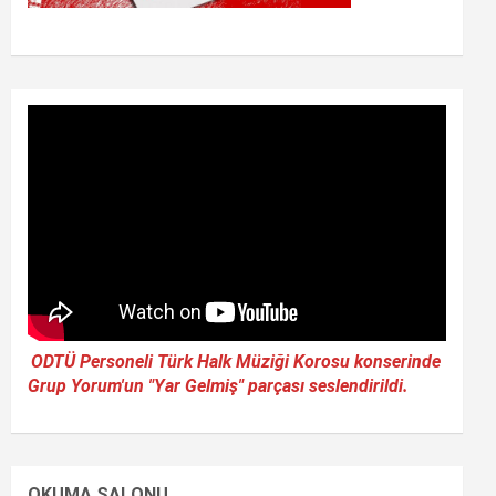
ODTÜ Personeli Türk Halk Müziği Korosu konserinde
Grup Yorum'un "Yar Gelmiş" parçası seslendirildi.
OKUMA SALONU