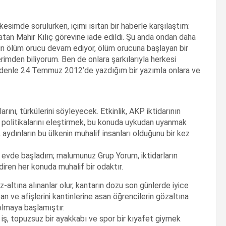
kesimde sorulurken, içimi ısıtan bir haberle karşılaştım:
tan Mahir Kılıç görevine iade edildi. Şu anda ondan daha
in ölüm orucu devam ediyor, ölüm orucuna başlayan bir
mden biliyorum. Ben de onlara şarkılarıyla herkesi
nedenle 24 Temmuz 2012’de yazdığım bir yazımla onlara ve
arını, türkülerini söyleyecek. Etkinlik, AKP iktidarının
r politikalarını eleştirmek, bu konuda uykudan uyanmak
aydınların bu ülkenin muhalif insanları olduğunu bir kez
ya evde başladım; malumunuz Grup Yorum, iktidarların
diren her konuda muhalif bir odaktır.
öz-altına alınanlar olur, kantarın dozu son günlerde iyice
an ve afişlerini kantinlerine asan öğrencilerin gözaltına
olmaya başlamıştır.
iş, topuzsuz bir ayakkabı ve spor bir kıyafet giymek