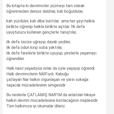
Bu kitapta ki devrimciler yüzmeyi tam olarak
öğrenmeden denize daldılar, kah boğuldular,
kah yüzdüler, kah dibe battılar.. ama her şeyi halkla
birlikte öğrenip halkla birlikte aştılar. İlk defa
uyuşturucu kullanan gençlerle tanıştılar,
ilk defa tacize uğrayıp dayak yediler,
ilk defa odun kırıp soba yaktılar,
ilk defa farelerle birlikte uyuyup, pirelerle yaşamayı
öğrendiler.
Halk nasıl yaşadıysa onlar da öyle yaşayıp öğrendi.
Halk devrimcilerin NAR’ıydı. Kabuğu
çatlayan Nar halkın olgunlaşan ve yarın sokağa
taşacak mücadelesinin simgesidir.
Bu nedenle ÇATLAMIŞ NAR’IM da anlatılan hikaye
halkın devrim mücadelesine katılacağının müjdesidir.
Tüm halkımıza iyi okumalar dileriz.