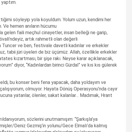
e yaptım.
tiğimi söyleyip yola koyuldum. Yolum uzun, kendimi her
m. Ve hemen anıların hücumu
rda gelen faili meçhul cinayetler, insan belleği ne garip,
vali’ndeyiz, artık rahmetli olan değerli
 Tuncer ve ben, festivale davetli kadınlar ve erkekler
, tabii jüri üyeleri de biz üçümüz. Allah, özellikle erkekler
tates kızartması, bir şişe rakı. Neyse karar açıklanacak,
rum” diyor, “Kadınlardan birinci Gürdal” ve kıs kıs gülerek
geldi, bu konser beni fena yapacak, daha yoldayım ve
çalışıyorum, olmuyor. Hayata Dönüş Operasyonu’nda cayır
orucuna yatanlar, ölenler, sakat kalanlar… Madımak, Hrant
rıldanıyorum, sözlerini unutmamışım: “Şarkışla’ya
mişler/Deniz Gezmiş’in yolunu/Gece Elmalı’da kalmış