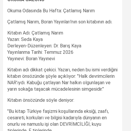
Okuma Odasında Bu Hafta: Çatlamış Narım
Çatlamış Narım, Boran Yayınları'nın son kitabının adı.
Kitabın Adı: Çatlamış Narım
Yazan: Seda Kaya
Derleyen-Düzenleyen: Dr. Barış Kaya
Yayınlanma Tarihi: Temmuz 2026
Yayınevi: Boran Yayınevi
Kitabın adı dikkat çekici. Yazarı, neden bu ismi verdiğini
kitabın önsözünde şöyle açıklıyor: "Halk devrimcilerin
NAR’ıydı. Kabuğu çatlayan Nar halkın olgunlaşan ve
yarın sokağa taşacak mücadelesinin simgesidir."
Kitabın önsözünde söyle deniyor:
"Bu kitap Türkiye faşizmi koşullarında eksiği, zaafı,
cesareti, korkuları ve bilgisi kadarıyla dünyanın en
onurlu ve namuslu işi olan DEVRİMCİLİĞİ; kuyu
tiplerinde, F tiplerinde,