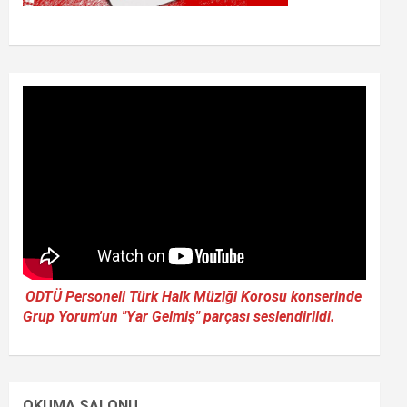
ODTÜ Personeli Türk Halk Müziği Korosu konserinde
Grup Yorum'un "Yar Gelmiş" parçası seslendirildi.
OKUMA SALONU