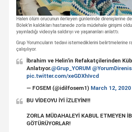
Halen ölüm orucunun ilerleyen günlerinde direnişlerine 
Bölek’in kaldıkları hastanede zorla müdehale girişimi ol
yayınladığı videoyla saldırıyı ve yaşananları anlattı.
Grup Yorumcuların tedavi istemediklerini belirtmelerine
çalışılıyor.
İbrahim ve Helin'in Refakatçilerinden K
Anlatıyor.
@Grup_YORUM
@YorumDirenis
pic.twitter.com/xeGDXhIvcd
— FOSEM (@idilfosem1)
March 12, 2020
BU VİDEOYU İYİ İZLEYİN!!!
ZORLA MÜDAHALEYİ KABUL ETMEYEN İBR
GÖTÜRÜYORLAR!