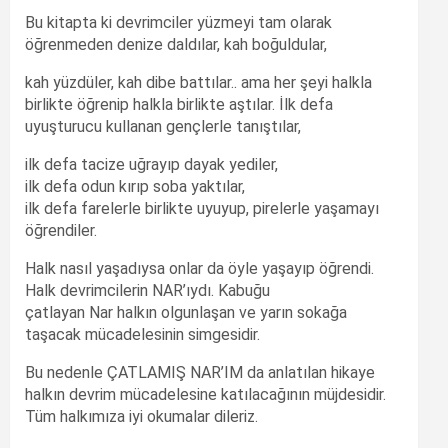
Bu kitapta ki devrimciler yüzmeyi tam olarak
öğrenmeden denize daldılar, kah boğuldular,
kah yüzdüler, kah dibe battılar.. ama her şeyi halkla
birlikte öğrenip halkla birlikte aştılar. İlk defa
uyuşturucu kullanan gençlerle tanıştılar,
ilk defa tacize uğrayıp dayak yediler,
ilk defa odun kırıp soba yaktılar,
ilk defa farelerle birlikte uyuyup, pirelerle yaşamayı
öğrendiler.
Halk nasıl yaşadıysa onlar da öyle yaşayıp öğrendi.
Halk devrimcilerin NAR’ıydı. Kabuğu
çatlayan Nar halkın olgunlaşan ve yarın sokağa
taşacak mücadelesinin simgesidir.
Bu nedenle ÇATLAMIŞ NAR’IM da anlatılan hikaye
halkın devrim mücadelesine katılacağının müjdesidir.
Tüm halkımıza iyi okumalar dileriz.