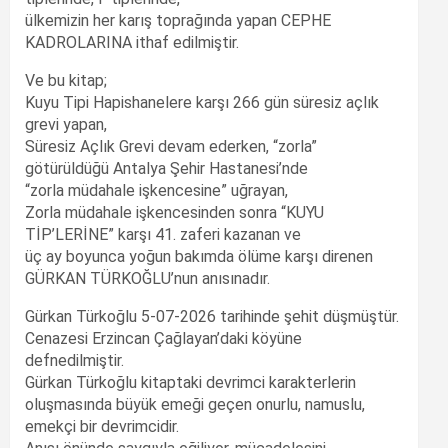
ülkemizin her karış toprağında yapan CEPHE
KADROLARINA ithaf edilmiştir.
Ve bu kitap;
Kuyu Tipi Hapishanelere karşı 266 gün süresiz açlık
grevi yapan,
Süresiz Açlık Grevi devam ederken, “zorla”
götürüldüğü Antalya Şehir Hastanesi’nde
“zorla müdahale işkencesine” uğrayan,
Zorla müdahale işkencesinden sonra “KUYU
TİP’LERİNE” karşı 41. zaferi kazanan ve
üç ay boyunca yoğun bakımda ölüme karşı direnen
GÜRKAN TÜRKOĞLU’nun anısınadır.
Gürkan Türkoğlu 5-07-2026 tarihinde şehit düşmüştür.
Cenazesi Erzincan Çağlayan’daki köyüne
defnedilmiştir.
Gürkan Türkoğlu kitaptaki devrimci karakterlerin
oluşmasında büyük emeği geçen onurlu, namuslu,
emekçi bir devrimcidir.