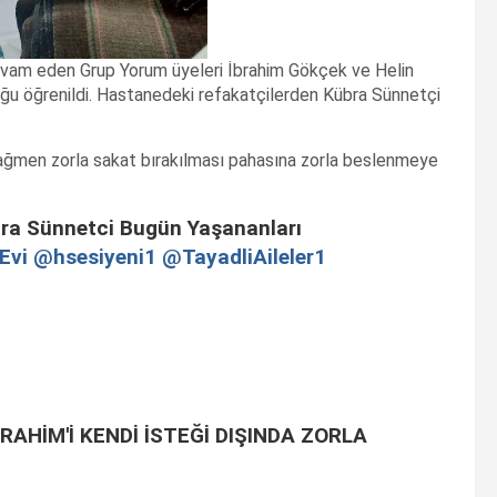
devam eden Grup Yorum üyeleri İbrahim Gökçek ve Helin
duğu öğrenildi. Hastanedeki refakatçilerden Kübra Sünnetçi
 rağmen zorla sakat bırakılması pahasına zorla beslenmeye
übra Sünnetci Bugün Yaşananları
Evi
@hsesiyeni1
@TayadliAileler1
AHİM'İ KENDİ İSTEĞİ DIŞINDA ZORLA