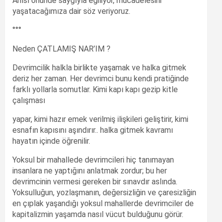
Anısı önünde saygıyla eğiliyor, mücadelesini
yaşatacağımıza dair söz veriyoruz.
°°°
Neden ÇATLAMIŞ NAR’IM ?
Devrimcilik halkla birlikte yaşamak ve halka gitmek
deriz her zaman. Her devrimci bunu kendi pratiğinde
farklı yollarla somutlar. Kimi kapı kapı gezip kitle
çalışması
yapar, kimi hazır emek verilmiş ilişkileri geliştirir, kimi
esnafın kapısını aşındırır.. halka gitmek kavramı
hayatın içinde öğrenilir.
Yoksul bir mahallede devrimcileri hiç tanımayan
insanlara ne yaptığını anlatmak zordur; bu her
devrimcinin vermesi gereken bir sınavdır aslında.
Yoksulluğun, yozlaşmanın, değersizliğin ve çaresizliğin
en çıplak yaşandığı yoksul mahallerde devrimciler de
kapitalizmin yaşamda nasıl vücut bulduğunu görür.