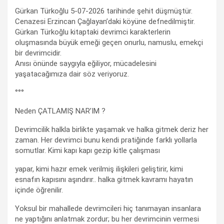
Gürkan Türkoğlu 5-07-2026 tarihinde şehit düşmüştür.
Cenazesi Erzincan Çağlayan’daki köyüne defnedilmiştir.
Gürkan Türkoğlu kitaptaki devrimci karakterlerin
oluşmasında büyük emeği geçen onurlu, namuslu, emekçi
bir devrimcidir.
Anısı önünde saygıyla eğiliyor, mücadelesini
yaşatacağımıza dair söz veriyoruz.
°°°
Neden ÇATLAMIŞ NAR’IM ?
Devrimcilik halkla birlikte yaşamak ve halka gitmek deriz her
zaman. Her devrimci bunu kendi pratiğinde farklı yollarla
somutlar. Kimi kapı kapı gezip kitle çalışması
yapar, kimi hazır emek verilmiş ilişkileri geliştirir, kimi
esnafın kapısını aşındırır.. halka gitmek kavramı hayatın
içinde öğrenilir.
Yoksul bir mahallede devrimcileri hiç tanımayan insanlara
ne yaptığını anlatmak zordur; bu her devrimcinin vermesi