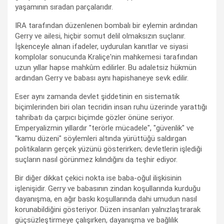
yaşamının sıradan parçalarıdır.
IRA tarafından düzenlenen bombalı bir eylemin ardından
Gerry ve ailesi, hiçbir somut delil olmaksızın suçlanır.
İşkenceyle alınan ifadeler, uydurulan kanıtlar ve siyasi
komplolar sonucunda Kraliçe'nin mahkemesi tarafından
uzun yıllar hapse mahkûm edilirler. Bu adaletsiz hükmün
ardından Gerry ve babası aynı hapishaneye sevk edilir.
Eser aynı zamanda devlet şiddetinin en sistematik
biçimlerinden biri olan tecridin insan ruhu üzerinde yarattığı
tahribatı da çarpıcı biçimde gözler önüne seriyor.
Emperyalizmin yıllardır "terörle mücadele", "güvenlik" ve
"kamu düzeni" söylemleri altında yürüttüğü saldırgan
politikaların gerçek yüzünü gösterirken; devletlerin işlediği
suçların nasıl görünmez kılındığını da teşhir ediyor.
Bir diğer dikkat çekici nokta ise baba-oğul ilişkisinin
işlenişidir. Gerry ve babasının zindan koşullarında kurduğu
dayanışma, en ağır baskı koşullarında dahi umudun nasıl
korunabildiğini gösteriyor. Düzen insanları yalnızlaştırarak
güçsüzleştirmeye çalışırken, dayanışma ve bağlılık