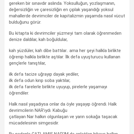
gereken bir sınavdır aslında. Yoksulluğun, yozlaşmanın,
değersizliğin ve çaresizliğin en çıplak yaşandığı yoksul
mahallerde devrimciler de kapitalizmin yaşamda nasıl vücut
bulduğunu görür.
Bu kitapta ki devrimciler yüzmeyi tam olarak öğrenmeden
denize daldılar, kah boğuldular,
kah yüzdüler, kah dibe battılar.. ama her şeyi halkla birlikte
öğrenip halkla birlikte aştılar. İlk defa uyuşturucu kullanan
gençlerle tanıştılar,
ilk defa tacize uğrayıp dayak yediler,
ilk defa odun kırıp soba yaktılar,
ilk defa farelerle birlikte uyuyup, pirelerle yaşamayı
öğrendiler.
Halk nasıl yaşadıysa onlar da öyle yaşayıp öğrendi. Halk
devrimcilerin NAR’ıydı. Kabuğu
çatlayan Nar halkın olgunlaşan ve yarın sokağa taşacak
mücadelesinin simgesidir.