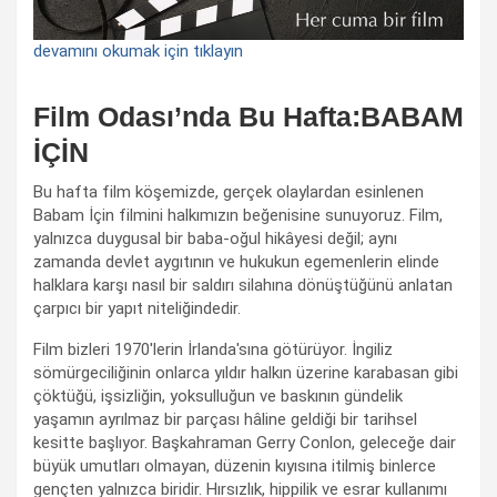
devamını okumak için tıklayın
Film Odası’nda Bu Hafta:BABAM
İÇİN
Bu hafta film köşemizde, gerçek olaylardan esinlenen
Babam İçin filmini halkımızın beğenisine sunuyoruz. Film,
yalnızca duygusal bir baba-oğul hikâyesi değil; aynı
zamanda devlet aygıtının ve hukukun egemenlerin elinde
halklara karşı nasıl bir saldırı silahına dönüştüğünü anlatan
çarpıcı bir yapıt niteliğindedir.
Film bizleri 1970'lerin İrlanda'sına götürüyor. İngiliz
sömürgeciliğinin onlarca yıldır halkın üzerine karabasan gibi
çöktüğü, işsizliğin, yoksulluğun ve baskının gündelik
yaşamın ayrılmaz bir parçası hâline geldiği bir tarihsel
kesitte başlıyor. Başkahraman Gerry Conlon, geleceğe dair
büyük umutları olmayan, düzenin kıyısına itilmiş binlerce
gençten yalnızca biridir. Hırsızlık, hippilik ve esrar kullanımı