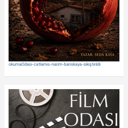
okumaOdasi-catlamis-narim-bariskaya-sıkıştırıldı