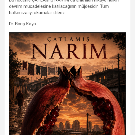
Bu nedenle ÇATLAMIŞ NAR’IM da anlatılan hikaye halkın
devrim mücadelesine katılacağının müjdesidir. Tüm
halkımıza iyi okumalar dileriz.
Dr. Barış Kaya