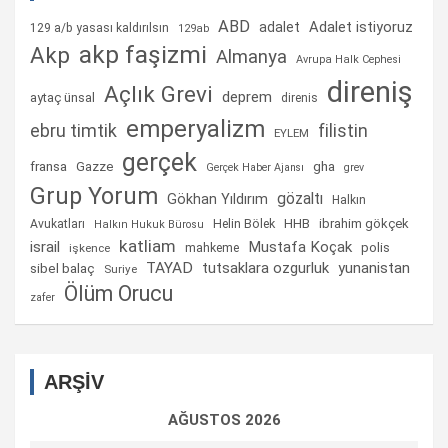
ABD
Adalet istiyoruz
adalet
129 a/b yasası kaldırılsın
129ab
akp faşizmi
Akp
Almanya
Avrupa Halk Cephesi
direniş
Açlık Grevi
deprem
aytaç ünsal
direnis
emperyalizm
ebru timtik
filistin
EYLEM
gerçek
fransa
gha
Gazze
Gerçek Haber Ajansı
grev
Grup Yorum
gözaltı
Gökhan Yıldırım
Halkın
Helin Bölek
HHB
ibrahim gökçek
Avukatları
Halkın Hukuk Bürosu
katliam
israil
Mustafa Koçak
mahkeme
polis
işkence
TAYAD
tutsaklara ozgurluk
yunanistan
sibel balaç
Suriye
Ölüm Orucu
zafer
ARŞİV
AĞUSTOS 2026