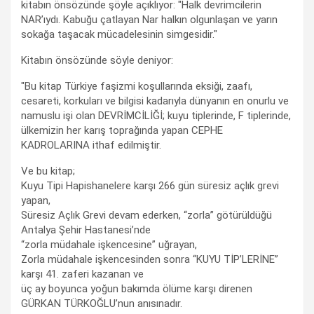
kitabın önsözünde şöyle açıklıyor: "Halk devrimcilerin
NAR’ıydı. Kabuğu çatlayan Nar halkın olgunlaşan ve yarın
sokağa taşacak mücadelesinin simgesidir."
Kitabın önsözünde söyle deniyor:
"Bu kitap Türkiye faşizmi koşullarında eksiği, zaafı,
cesareti, korkuları ve bilgisi kadarıyla dünyanın en onurlu ve
namuslu işi olan DEVRİMCİLİĞİ; kuyu tiplerinde, F tiplerinde,
ülkemizin her karış toprağında yapan CEPHE
KADROLARINA ithaf edilmiştir.
Ve bu kitap;
Kuyu Tipi Hapishanelere karşı 266 gün süresiz açlık grevi
yapan,
Süresiz Açlık Grevi devam ederken, “zorla” götürüldüğü
Antalya Şehir Hastanesi’nde
“zorla müdahale işkencesine” uğrayan,
Zorla müdahale işkencesinden sonra “KUYU TİP’LERİNE”
karşı 41. zaferi kazanan ve
üç ay boyunca yoğun bakımda ölüme karşı direnen
GÜRKAN TÜRKOĞLU’nun anısınadır.