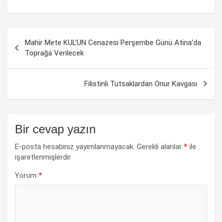
Yazı
Mahir Mete KUL’UN Cenazesi Perşembe Günü Atina’da
dolaşımı
Toprağa Verilecek
Filistinli Tutsaklardan Onur Kavgası
Bir cevap yazın
E-posta hesabınız yayımlanmayacak.
Gerekli alanlar
*
ile
işaretlenmişlerdir
Yorum
*