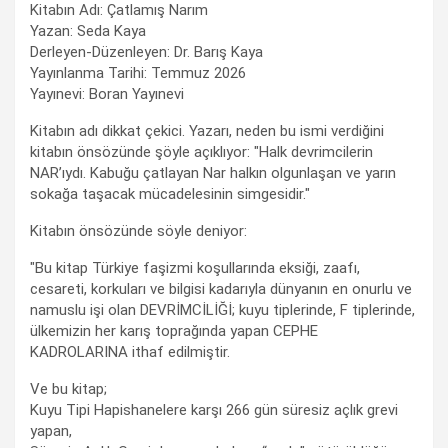
Kitabın Adı: Çatlamış Narım
Yazan: Seda Kaya
Derleyen-Düzenleyen: Dr. Barış Kaya
Yayınlanma Tarihi: Temmuz 2026
Yayınevi: Boran Yayınevi
Kitabın adı dikkat çekici. Yazarı, neden bu ismi verdiğini
kitabın önsözünde şöyle açıklıyor: "Halk devrimcilerin
NAR’ıydı. Kabuğu çatlayan Nar halkın olgunlaşan ve yarın
sokağa taşacak mücadelesinin simgesidir."
Kitabın önsözünde söyle deniyor:
"Bu kitap Türkiye faşizmi koşullarında eksiği, zaafı,
cesareti, korkuları ve bilgisi kadarıyla dünyanın en onurlu ve
namuslu işi olan DEVRİMCİLİĞİ; kuyu tiplerinde, F tiplerinde,
ülkemizin her karış toprağında yapan CEPHE
KADROLARINA ithaf edilmiştir.
Ve bu kitap;
Kuyu Tipi Hapishanelere karşı 266 gün süresiz açlık grevi
yapan,