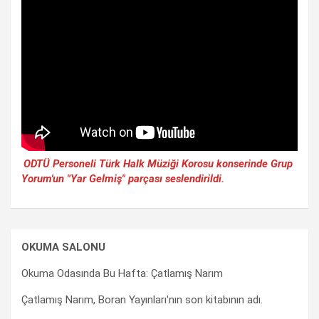
ODTÜ Personeli Türk Halk Müziği Korosu konserinde Grup
Yorum'un "Yar Gelmiş" parçası seslendirildi.
OKUMA SALONU
Okuma Odasında Bu Hafta: Çatlamış Narım
Çatlamış Narım, Boran Yayınları'nın son kitabının adı.