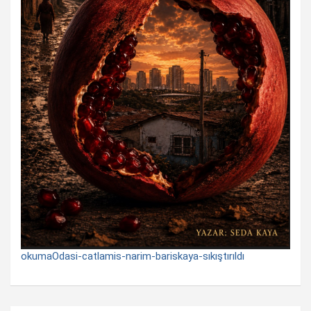
okumaOdasi-catlamis-narim-bariskaya-sıkıştırıldı