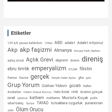
Etiketler
ABD
Adalet istiyoruz
adalet
129 a/b yasası kaldırılsın
129ab
akp faşizmi
Akp
Almanya
Avrupa Halk Cephesi
direniş
Açlık Grevi
deprem
aytaç ünsal
direnis
emperyalizm
ebru timtik
filistin
EYLEM
gerçek
fransa
gha
Gazze
Gerçek Haber Ajansı
grev
Grup Yorum
gözaltı
Gökhan Yıldırım
Halkın
Helin Bölek
HHB
ibrahim gökçek
Avukatları
Halkın Hukuk Bürosu
katliam
israil
Mustafa Koçak
mahkeme
polis
işkence
TAYAD
tutsaklara ozgurluk
yunanistan
sibel balaç
Suriye
Ölüm Orucu
zafer