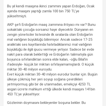
Bu yıl kendi maaşına ikinci zammını yapan Erdoğan, Ocak
ayında maaşını yaptığı zamla 100 bin 750 TL’ye
yükseltmişti.
AKP şefi Erdoğan’ın maaş zammına ihtiyacı mı var? Bunu
sokaktaki çocuğa sorsanız hayır diyecektir. Dünyanın en
zengin yöneticiler listesinde ilk sıralarda olan Erdoğan’ın
mal varlığının büyüklüğü bilinmiyor. Ancak sadece 17-25
aralıktaki ses kayıtlarında hatırladıklarımız mal varlığının
büyüklüğü ile ilgili ipucu vermeye yetiyor. Sadece bir evde
nakit para olarak beklettiği ve Erdoğan’ın talimatıyla gün
boyunca sıfırlandıktan sonra elde kalan, -oğlu Bilal’in
ifadesiyle- küçük bir miktarı sıfırlayamamışlardı. O küçük
miktar 30-40 milyon euroydu.
Evet küçük miktarı 30-40 milyon eurodur bunlar için. Bugün
ülkeye çökmüş her yeri soyup soğana çevirdikleri
yetmiyormuş gibi bir de utanmadan, emekçiyi 4253 TL
asgari ücrete mahkum ettiği ülkede kendi maaşını 141bin
453 TL’ye yükseltiyor.
Gözlerinin doymasını bekleyenler boşuna bekler. Bu