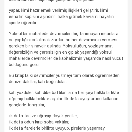
yapar, kimi hazır emek verilmiş ilişkileri geliştirir, kimi
esnafın kapısını aşındırır.. halka gitmek kavramı hayatın
içinde öğrenilir.
Yoksul bir mahallede devrimcileri hiç tanımayan insanlara
ne yaptığını anlatmak zordur; bu her devrimcinin vermesi
gereken bir sınavdır aslında. Yoksulluğun, yozlaşmanın,
değersizliğin ve çaresizliğin en çıplak yaşandığı yoksul
mahallerde devrimciler de kapitalizmin yaşamda nasıl vücut
bulduğunu görür.
Bu kitapta ki devrimciler yüzmeyi tam olarak öğrenmeden
denize daldılar, kah boğuldular,
kah yüzdüler, kah dibe battılar.. ama her şeyi halkla birlikte
öğrenip halkla birlikte aştılar. İlk defa uyuşturucu kullanan
gençlerle tanıştılar,
ilk defa tacize uğrayıp dayak yediler,
ilk defa odun kırıp soba yaktılar,
ilk defa farelerle birlikte uyuyup, pirelerle yaşamayı