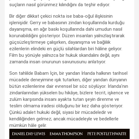
suçların nasıl görünmez kılındığını da teşhir ediyor.
Bir diğer dikkat çekici nokta ise baba-oğul ilişkisinin
işlenişidir. Gerry ve babasının zindan koşullarında kurduğu
dayanışma, en ağır baskı koşullarında dahi umudun nasıl
korunabildiğini gösteriyor. Düzen insanları yalnızlaştırarak
güçsüzleştirmeye çalışırken, dayanışma ve bağlılık
ezilenlerin elindeki en güçlü silahlardan biri hâline geliyor.
Film bu yönüyle yalnızca bir hukuk skandalını değil, aynı
zamanda insan onurunun savunusunu anlatıyor.
Son tahlilde Babam İçin, bir yandan İrlanda halkının tarihsel
mücadele deneyimine ışık tutarken, diğer yandan dünyanın
bütün ezilenlerine dair evrensel bir söz söylüyor. İrlanda'nın
zindanlarından yükselen bu hikâye, bizlere tecrit, işkence ve
zulüm karşısında insanı ayakta tutan şeyin direnme ve
teslim olmama iradesi olduğunu bir kez daha gösteriyor.
Çünkü adalet hukuki değil, siyasi bir mücadeledir ve
kendiliğinden gelmez; ancak mücadeleyle ve bedellerle
mümkün hâle gelir.