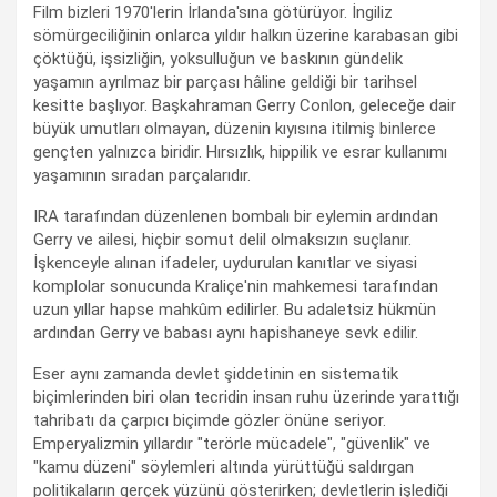
Film bizleri 1970'lerin İrlanda'sına götürüyor. İngiliz
sömürgeciliğinin onlarca yıldır halkın üzerine karabasan gibi
çöktüğü, işsizliğin, yoksulluğun ve baskının gündelik
yaşamın ayrılmaz bir parçası hâline geldiği bir tarihsel
kesitte başlıyor. Başkahraman Gerry Conlon, geleceğe dair
büyük umutları olmayan, düzenin kıyısına itilmiş binlerce
gençten yalnızca biridir. Hırsızlık, hippilik ve esrar kullanımı
yaşamının sıradan parçalarıdır.
IRA tarafından düzenlenen bombalı bir eylemin ardından
Gerry ve ailesi, hiçbir somut delil olmaksızın suçlanır.
İşkenceyle alınan ifadeler, uydurulan kanıtlar ve siyasi
komplolar sonucunda Kraliçe'nin mahkemesi tarafından
uzun yıllar hapse mahkûm edilirler. Bu adaletsiz hükmün
ardından Gerry ve babası aynı hapishaneye sevk edilir.
Eser aynı zamanda devlet şiddetinin en sistematik
biçimlerinden biri olan tecridin insan ruhu üzerinde yarattığı
tahribatı da çarpıcı biçimde gözler önüne seriyor.
Emperyalizmin yıllardır "terörle mücadele", "güvenlik" ve
"kamu düzeni" söylemleri altında yürüttüğü saldırgan
politikaların gerçek yüzünü gösterirken; devletlerin işlediği