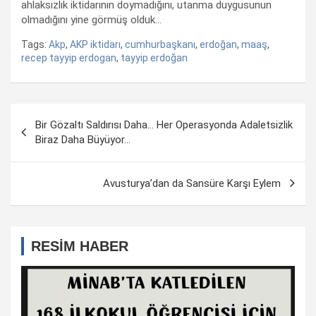
ahlaksızlık iktidarının doymadığını, utanma duygusunun
olmadığını yine görmüş olduk…
Tags:
Akp
,
AKP iktidarı
,
cumhurbaşkanı
,
erdoğan
,
maaş
,
recep tayyip erdogan
,
tayyip erdoğan
Yazı
Bir Gözaltı Saldırısı Daha… Her Operasyonda Adaletsizlik
dolaşımı
Biraz Daha Büyüyor…
Avusturya’dan da Sansüre Karşı Eylem
RESİM HABER