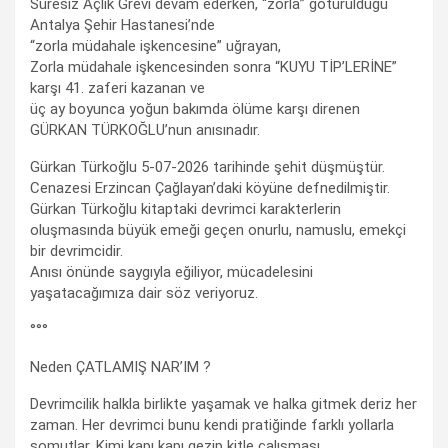
Süresiz Açlık Grevi devam ederken, “zorla” götürüldüğü
Antalya Şehir Hastanesi’nde
“zorla müdahale işkencesine” uğrayan,
Zorla müdahale işkencesinden sonra “KUYU TİP’LERİNE”
karşı 41. zaferi kazanan ve
üç ay boyunca yoğun bakımda ölüme karşı direnen
GÜRKAN TÜRKOĞLU’nun anısınadır.
Gürkan Türkoğlu 5-07-2026 tarihinde şehit düşmüştür.
Cenazesi Erzincan Çağlayan’daki köyüne defnedilmiştir.
Gürkan Türkoğlu kitaptaki devrimci karakterlerin
oluşmasında büyük emeği geçen onurlu, namuslu, emekçi
bir devrimcidir.
Anısı önünde saygıyla eğiliyor, mücadelesini
yaşatacağımıza dair söz veriyoruz.
°°°
Neden ÇATLAMIŞ NAR’IM ?
Devrimcilik halkla birlikte yaşamak ve halka gitmek deriz her
zaman. Her devrimci bunu kendi pratiğinde farklı yollarla
somutlar. Kimi kapı kapı gezip kitle çalışması