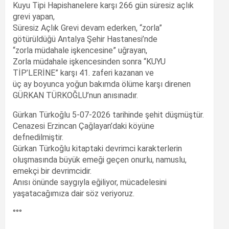
Kuyu Tipi Hapishanelere karşı 266 gün süresiz açlık
grevi yapan,
Süresiz Açlık Grevi devam ederken, “zorla”
götürüldüğü Antalya Şehir Hastanesi’nde
“zorla müdahale işkencesine” uğrayan,
Zorla müdahale işkencesinden sonra “KUYU
TİP’LERİNE” karşı 41. zaferi kazanan ve
üç ay boyunca yoğun bakımda ölüme karşı direnen
GÜRKAN TÜRKOĞLU’nun anısınadır.
Gürkan Türkoğlu 5-07-2026 tarihinde şehit düşmüştür.
Cenazesi Erzincan Çağlayan’daki köyüne
defnedilmiştir.
Gürkan Türkoğlu kitaptaki devrimci karakterlerin
oluşmasında büyük emeği geçen onurlu, namuslu,
emekçi bir devrimcidir.
Anısı önünde saygıyla eğiliyor, mücadelesini
yaşatacağımıza dair söz veriyoruz.
°°°