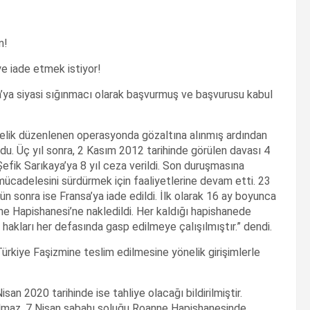
n!
ye iade etmek istiyor!
sa’ya siyasi sığınmacı olarak başvurmuş ve başvurusu kabul
önelik düzenlenen operasyonda gözaltına alınmış ardından
du. Üç yıl sonra, 2 Kasım 2012 tarihinde görülen davası 4
Şefik Sarıkaya’ya 8 yıl ceza verildi. Son duruşmasına
mücadelesini sürdürmek için faaliyetlerine devam etti. 23
ün sonra ise Fransa’ya iade edildi. İlk olarak 16 ay boyunca
 Hapishanesi’ne nakledildi. Her kaldığı hapishanede
hakları her defasında gasp edilmeye çalışılmıştır.” dendi.
ürkiye Faşizmine teslim edilmesine yönelik girişimlerle
n 2020 tarihinde ise tahliye olacağı bildirilmiştir.
 almaz, 7 Nisan sabahı soluğu Roanne Hapishanesinde