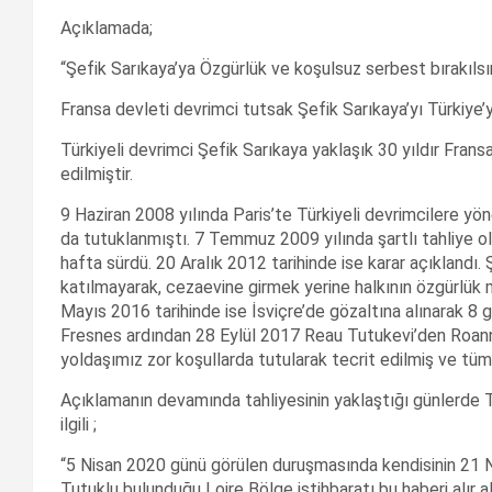
Açıklamada;
“Şefik Sarıkaya’ya Özgürlük ve koşulsuz serbest bırakılsı
Fransa devleti devrimci tutsak Şefik Sarıkaya’yı Türkiye’
Türkiyeli devrimci Şefik Sarıkaya yaklaşık 30 yıldır Fran
edilmiştir.
9 Haziran 2008 yılında Paris’te Türkiyeli devrimcilere y
da tutuklanmıştı. 7 Temmuz 2009 yılında şartlı tahliye ol
hafta sürdü. 20 Aralık 2012 tarihinde ise karar açıklandı. 
katılmayarak, cezaevine girmek yerine halkının özgürlük 
Mayıs 2016 tarihinde ise İsviçre’de gözaltına alınarak 8 g
Fresnes ardından 28 Eylül 2017 Reau Tutukevi’den Roanne
yoldaşımız zor koşullarda tutularak tecrit edilmiş ve tüm 
Açıklamanın devamında tahliyesinin yaklaştığı günlerde T
ilgili ;
“5 Nisan 2020 günü görülen duruşmasında kendisinin 21 Nisa
Tutuklu bulunduğu Loire Bölge istihbaratı bu haberi alır