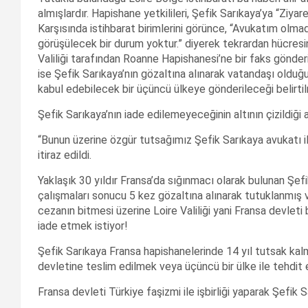
almışlardır. Hapishane yetkilileri, Şefik Sarıkaya’ya “Ziyar
Karşısında istihbarat birimlerini görünce, “Avukatım olm
görüşülecek bir durum yoktur.” diyerek tekrardan hücresin
Valiliği tarafından Roanne Hapishanesi’ne bir faks gönder
ise Şefik Sarıkaya’nın gözaltına alınarak vatandaşı olduğu
kabul edebilecek bir üçüncü ülkeye gönderileceği belirti
Şefik Sarıkaya’nın iade edilemeyeceğinin altının çizildiğ
“Bunun üzerine özgür tutsağımız Şefik Sarıkaya avukatı 
itiraz edildi.
Yaklaşık 30 yıldır Fransa’da sığınmacı olarak bulunan Şef
çalışmaları sonucu 5 kez gözaltına alınarak tutuklanmış v
cezanın bitmesi üzerine Loire Valiliği yani Fransa devleti 
iade etmek istiyor!
Şefik Sarıkaya Fransa hapishanelerinde 14 yıl tutsak kalm
devletine teslim edilmek veya üçüncü bir ülke ile tehdit 
Fransa devleti Türkiye faşizmi ile işbirliği yaparak Şefik