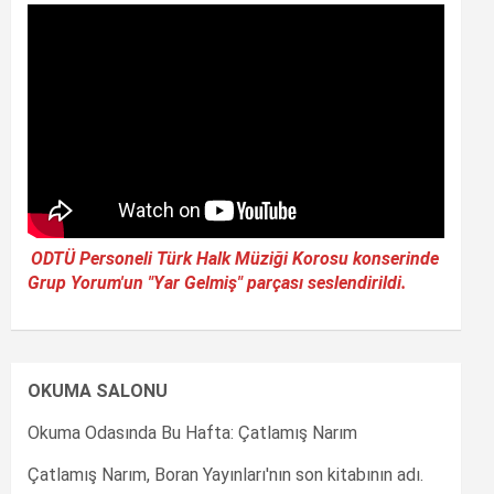
ODTÜ Personeli Türk Halk Müziği Korosu konserinde
Grup Yorum'un "Yar Gelmiş" parçası seslendirildi.
OKUMA SALONU
Okuma Odasında Bu Hafta: Çatlamış Narım
Çatlamış Narım, Boran Yayınları'nın son kitabının adı.