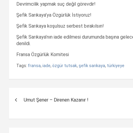
Devrimcilik yapmak suç değil görevdir!
Şefik Sarıkaya’ya Özgürlük İstiyoruz!
Şefik Sarıkaya koşulsuz serbest bırakılsın!
Şefik Sarıkaya’nın iade edilmesi durumunda başına gelec
denildi.
Fransa Özgürlük Komitesi
Tags:
fransa
,
iade
,
özgür tutsak
,
şefik sarıkaya
,
türkiyeye
Yazı
Umut Şener – Direnen Kazanır !
dolaşımı