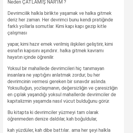
Neden ÇATLAMIŞ NAR’IM ?
Devrimcilik halkla birlikte yaşamak ve halka gitmek
deriz her zaman. Her devrimci bunu kendi pratiğinde
farklı yollarla somutlar. Kimi kapı kapı gezip kitle
çalışması
yapar, kimi hazır emek verilmiş ilişkileri geliştirir, kimi
esnafın kapısını aşındırır.. halka gitmek kavramı
hayatın içinde öğrenilir.
Yoksul bir mahallede devrimcileri hiç tanımayan
insanlara ne yaptığını anlatmak zordur; bu her
devrimcinin vermesi gereken bir sınavdır aslında.
Yoksulluğun, yozlaşmanın, değersizliğin ve çaresizliğin
en çıplak yaşandığı yoksul mahallerde devrimciler de
kapitalizmin yaşamda nasıl vücut bulduğunu görür.
Bu kitapta ki devrimciler yüzmeyi tam olarak
öğrenmeden denize daldılar, kah boğuldular,
kah yüzdüler, kah dibe battılar.. ama her şeyi halkla