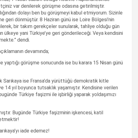
etçiniz var denilerek görüşme odasına getirilmiştir.
adığından dolayı ben bu görüşmeyi kabul etmiyorum. Sizinle
e geri dönmüştür. 8 Haziran günü ise Loire Bölgesi’nin
ilerek, bir takım gerekçeler sunularak, tahliye olduğu gün
n ülkeye yani Türkiye’ye geri gönderileceği. Veya kendisini
lmekte.” dendi.
i açıklamanın devamında;
ile yaptığı görüşme sonucunda ise bu karara 15 Nisan günü
ik Sarıkaya ise Fransa’da yürüttüğü demokratik kitle
e 14 yıl boyunca tutsaklık yaşamıştır. Kendisine verilen
bugünde Türkiye faşizmi ile işbirliği yaparak yoldaşımızı
ıştır. Bugünde Türkiye faşizminin işkencesi, katil
etmektir!
 Sarıkaya’yı iade edemez!