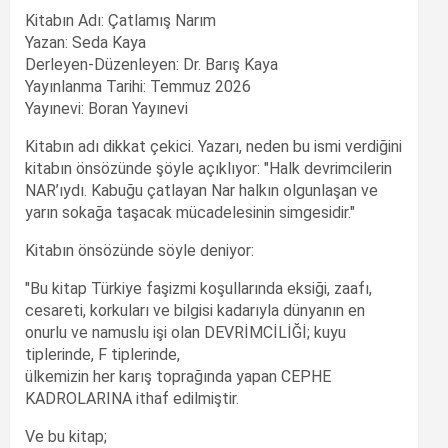
Kitabın Adı: Çatlamış Narım
Yazan: Seda Kaya
Derleyen-Düzenleyen: Dr. Barış Kaya
Yayınlanma Tarihi: Temmuz 2026
Yayınevi: Boran Yayınevi
Kitabın adı dikkat çekici. Yazarı, neden bu ismi verdiğini
kitabın önsözünde şöyle açıklıyor: "Halk devrimcilerin
NAR’ıydı. Kabuğu çatlayan Nar halkın olgunlaşan ve
yarın sokağa taşacak mücadelesinin simgesidir."
Kitabın önsözünde söyle deniyor:
"Bu kitap Türkiye faşizmi koşullarında eksiği, zaafı,
cesareti, korkuları ve bilgisi kadarıyla dünyanın en
onurlu ve namuslu işi olan DEVRİMCİLİĞİ; kuyu
tiplerinde, F tiplerinde,
ülkemizin her karış toprağında yapan CEPHE
KADROLARINA ithaf edilmiştir.
Ve bu kitap;